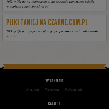
16% zniżki na na czarne.com.pl na wszystkie zamówione książki
w papierze i audiobooki na cd
PLIKI TANIEJ NA CZARNE.COM.PL
20% zniżki na czarne.com.pl przy zakupie e-booków i audiobooków
w pliku
WYDARZENIA
Sierpień
Wrzesień
Październik
KATALOG