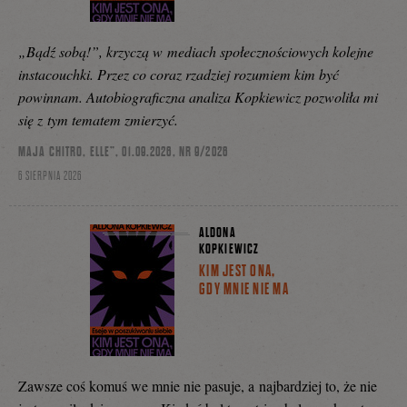
„Bądź sobą!”, krzyczą w mediach społecznościowych kolejne
instacouchki. Przez co coraz rzadziej rozumiem kim być
powinnam. Autobiograficzna analiza Kopkiewicz pozwoliła mi
się z tym tematem zmierzyć.
MAJA CHITRO, ELLE”, 01.09.2026, NR 9/2026
6 SIERPNIA 2026
ALDONA
KOPKIEWICZ
KIM JEST ONA,
GDY MNIE NIE MA
Zawsze coś komuś we mnie nie pasuje, a najbardziej to, że nie