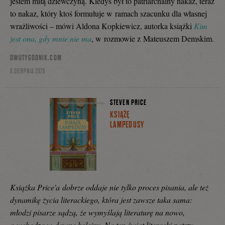
jestem miłą dziewczyną. Kiedyś był to patriarchalny nakaz, teraz
to nakaz, który ktoś formułuje w ramach szacunku dla własnej
wrażliwości – mówi Aldona Kopkiewicz, autorka książki ⁠
Kim
jest ona, gdy mnie nie ma
, w rozmowie z Mateuszem Demskim.
DWUTYGODNIK.COM
6 SIERPNIA 2026
STEVEN PRICE
KSIĄŻĘ
LAMPEDUSY
Książka Price'a dobrze oddaje nie tylko proces pisania, ale też
dynamikę życia literackiego, która jest zawsze taka sama:
młodzi pisarze sądzą, że wymyślają literaturę na nowo,
a wchodzą w dawne koleiny. Na ten świat literacki patrzy