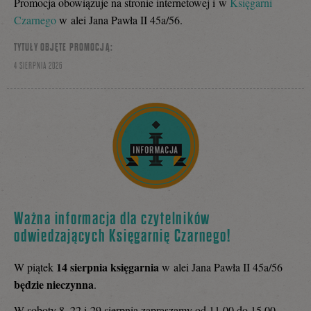
Promocja obowiązuje na stronie internetowej i w
Księgarni
Czarnego
w alei Jana Pawła II 45a/56.
TYTUŁY OBJĘTE PROMOCJĄ:
4 SIERPNIA 2026
Ważna informacja dla czytelników
odwiedzających Księgarnię Czarnego!
14 sierpnia
księgarnia
W piątek
w alei Jana Pawła II 45a/56
będzie nieczynna
.
W soboty 8, 22 i 29 sierpnia zapraszamy od 11.00 do 15.00.