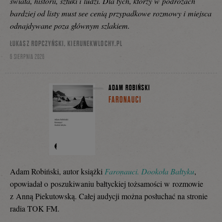
świata, historii, sztuki i ludzi. Dla tych, którzy w podróżach
bardziej od listy must see cenią przypadkowe rozmowy i miejsca
odnajdywane poza głównym szlakiem.
ŁUKASZ ROPCZYŃSKI, KIERUNEKWLOCHY.PL
6 SIERPNIA 2026
ADAM ROBIŃSKI
FARONAUCI
Adam Robiński, autor książki
Faronauci. Dookoła Bałtyku
,
opowiadał o poszukiwaniu bałtyckiej tożsamości w rozmowie
z Anną Piekutowską. Całej audycji można posłuchać na stronie
radia TOK FM.