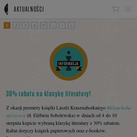
Linki do przejścia
AKTUALNOŚCI
1
2
3
4
5
…
›
»
30% rabatu na klasykę literatury!
Z okazji premiery książki László Krasznahorkaiego
Melancholia
sprzeciwu
(tł. Elżbieta Sobolewska) w dniach od 4 do 10
sierpnia kupicie wybraną klasykę literatury z 30% rabatem.
Rabat dotyczy książek papierowych oraz e-booków.