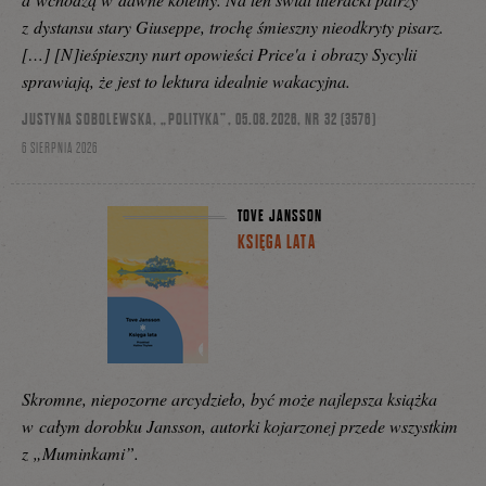
z dystansu stary Giuseppe, trochę śmieszny nieodkryty pisarz.
[…] [N]ieśpieszny nurt opowieści Price'a i obrazy Sycylii
sprawiają, że jest to lektura idealnie wakacyjna.
JUSTYNA SOBOLEWSKA, „POLITYKA”, 05.08.2026, NR 32 (3576)
6 SIERPNIA 2026
TOVE JANSSON
KSIĘGA LATA
Skromne, niepozorne arcydzieło, być może najlepsza książka
w całym dorobku Jansson, autorki kojarzonej przede wszystkim
z „Muminkami”.