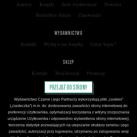
Autorzy
Książki
Serie wydawnicze
Nowości
Bestsellery sklepu
Zapowiedzi
WYDAWNICTWO
Kontakt
Wydaj u nas książkę
Gdzie kupić?
SKLEP
Kontakt
Twój koszyk
Promocje
Kup kartę podarunkową
Nota prawna
PRZEJDŹ DO STRONY
Regulamin
Polityka prywatności
Wydawnictwo Czarne i jego Partnerzy wykorzystują pliki „cookies"
Regulamin Klubu Czarnego
(„ciasteczka") m.in. do: dostosowania zawartości strony internetowej do
preferencji Użytkownika, optymalizacji korzystania z witryny (rozpoznania
Regulamin Karty Podarunkowej
urządzenie Użytkownika i odpowiednio wyświetlenia strony internetowej),
tworzenia statystyk pozwalających na ulepszanie struktury serwisu i jego
zawartości, autoryzacji przy logowaniu, utrzymaniu po zalogowaniu sesji
ŚLEDŹ CZARNE