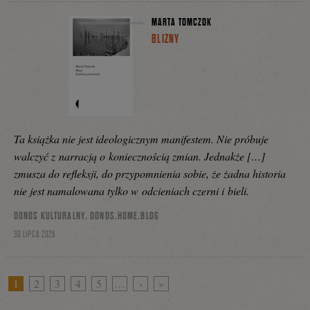
MARTA TOMCZOK
BLIZNY
Ta książka nie jest ideologicznym manifestem. Nie próbuje
walczyć z narracją o koniecznością zmian. Jednakże […]
zmusza do refleksji, do przypomnienia sobie, że żadna historia
nie jest namalowana tylko w odcieniach czerni i bieli.
DONOS KULTURALNY, DONOS.HOME.BLOG
30 LIPCA 2026
1
2
3
4
5
…
›
»