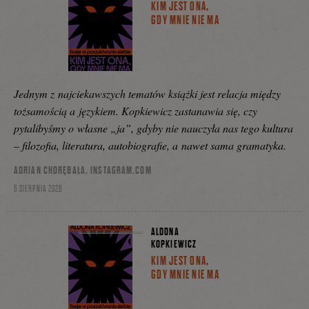
KIM JEST ONA,
GDY MNIE NIE MA
Jednym z najciekawszych tematów książki jest relacja między
tożsamością a językiem. Kopkiewicz zastanawia się, czy
pytalibyśmy o własne „ja”, gdyby nie nauczyła nas tego kultura
– filozofia, literatura, autobiografie, a nawet sama gramatyka.
ADRIAN CHORĘBAŁA, INSTAGRAM.COM
6 SIERPNIA 2026
ALDONA
KOPKIEWICZ
KIM JEST ONA,
GDY MNIE NIE MA