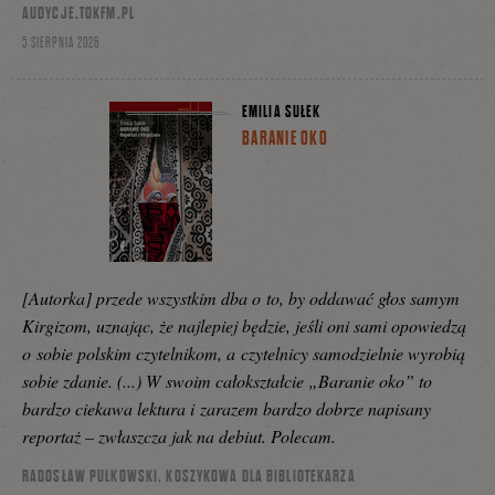
AUDYCJE.TOKFM.PL
5 SIERPNIA 2026
EMILIA SUŁEK
BARANIE OKO
[Autorka] przede wszystkim dba o to, by oddawać głos samym
Kirgizom, uznając, że najlepiej będzie, jeśli oni sami opowiedzą
o sobie polskim czytelnikom, a czytelnicy samodzielnie wyrobią
sobie zdanie. (...) W swoim całokształcie „Baranie oko” to
bardzo ciekawa lektura i zarazem bardzo dobrze napisany
reportaż – zwłaszcza jak na debiut. Polecam.
RADOSŁAW PULKOWSKI, KOSZYKOWA DLA BIBLIOTEKARZA