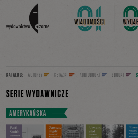
Linki do przejścia
WIADOMOŚCI
WYDAR
KATALOG:
AUTORZY
KSIĄŻKI
AUDIOBOOKI
EBOOKI
SERIE WYDAWNICZE
AMERYKAŃSKA