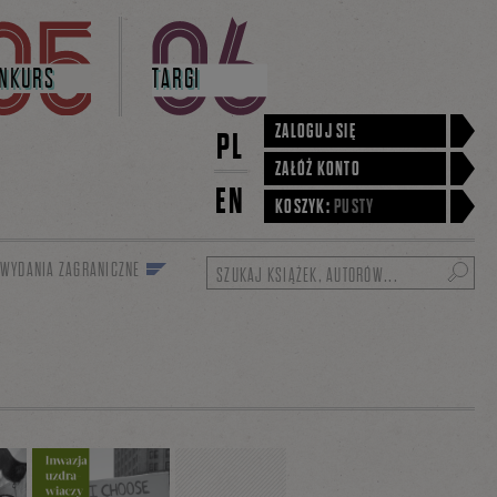
NKURS
TARGI
ZALOGUJ SIĘ
PL
ZAŁÓŻ KONTO
EN
KOSZYK:
PUSTY
WYDANIA ZAGRANICZNE
Szukaj