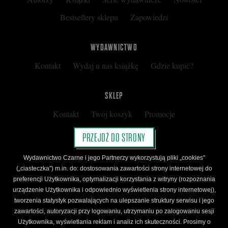
Bestsellery sklepu
Zapowiedzi
WYDAWNICTWO
Kontakt
Wydaj u nas książkę
Gdzie kupić?
SKLEP
Kontakt
Twój koszyk
Promocje
Kup kartę podarunkową
Nota prawna
PRZEJDŹ DO STRONY
Regulamin
Polityka prywatności
Wydawnictwo Czarne i jego Partnerzy wykorzystują pliki „cookies"
Regulamin Klubu Czarnego
(„ciasteczka") m.in. do: dostosowania zawartości strony internetowej do
preferencji Użytkownika, optymalizacji korzystania z witryny (rozpoznania
Regulamin Karty Podarunkowej
urządzenie Użytkownika i odpowiednio wyświetlenia strony internetowej),
tworzenia statystyk pozwalających na ulepszanie struktury serwisu i jego
zawartości, autoryzacji przy logowaniu, utrzymaniu po zalogowaniu sesji
ŚLEDŹ CZARNE
Użytkownika, wyświetlania reklam i analiz ich skuteczności. Prosimy o