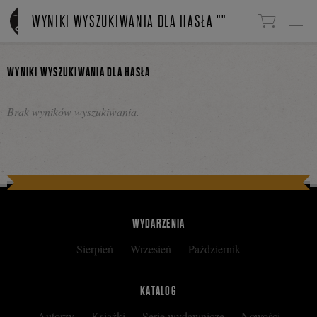
Linki do przejścia
WYNIKI WYSZUKIWANIA DLA HASŁA ""
WYNIKI WYSZUKIWANIA DLA HASŁA
Brak wyników wyszukiwania.
WYDARZENIA
Sierpień
Wrzesień
Październik
KATALOG
Autorzy
Książki
Serie wydawnicze
Nowości