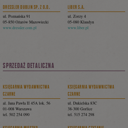
DRESSLER DUBLIN SP. Z O.O.
LIBER S.A.
ul. Poznańska 91
ul. Zorzy 4
05-850 Ożarów Mazowiecki
05-080 Klaudyn
www.dressler.com.pl
www.liber.pl
SPRZEDAŻ DETALICZNA
KSIĘGARNIA WYDAWNICTWA
KSIĘGARNIA WYDAWNICTWA
CZARNE
CZARNE
al. Jana Pawła II 45A lok. 56
ul. Dukielska 83C
01-008 Warszawa
38-300 Gorlice
tel. 502 254 090
tel. 515 274 298
KSIĘGARNIA MIESZKO
KSIĘGARNIA CZYTANIE