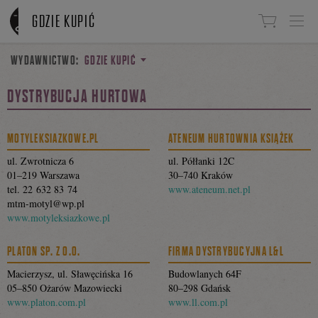
Linki do przejścia
GDZIE KUPIĆ
WYDAWNICTWO:
GDZIE KUPIĆ
DYSTRYBUCJA HURTOWA
MOTYLEKSIAZKOWE.PL
ATENEUM HURTOWNIA KSIĄŻEK
ul. Zwrotnicza 6
ul. Półłanki 12C
01–219 Warszawa
30–740 Kraków
tel. 22 632 83 74
www.ateneum.net.pl
mtm-motyl@wp.pl
www.motyleksiazkowe.pl
PLATON SP. Z O.O.
FIRMA DYSTRYBUCYJNA L&L
Macierzysz, ul. Sławęcińska 16
Budowlanych 64F
05–850 Ożarów Mazowiecki
80–298 Gdańsk
www.platon.com.pl
www.ll.com.pl