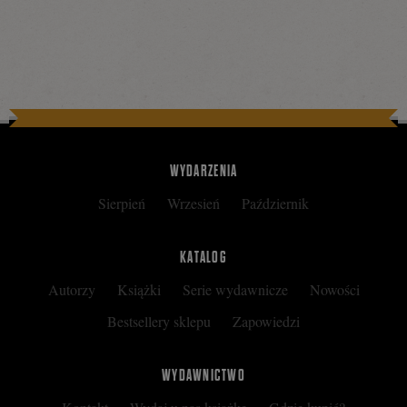
WYDARZENIA
Sierpień
Wrzesień
Październik
KATALOG
Autorzy
Książki
Serie wydawnicze
Nowości
Bestsellery sklepu
Zapowiedzi
WYDAWNICTWO