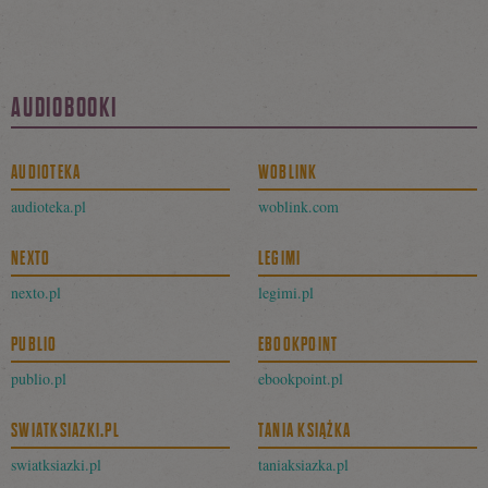
AUDIOBOOKI
AUDIOTEKA
WOBLINK
audioteka.pl
woblink.com
NEXTO
LEGIMI
nexto.pl
legimi.pl
PUBLIO
EBOOKPOINT
publio.pl
ebookpoint.pl
SWIATKSIAZKI.PL
TANIA KSIĄŻKA
swiatksiazki.pl
taniaksiazka.pl