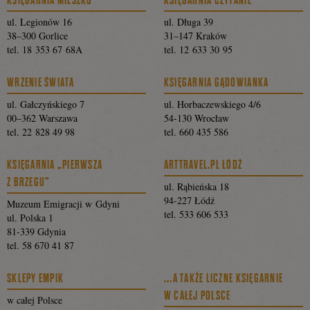
ul. Legionów 16
ul. Długa 39
38–300 Gorlice
31–147 Kraków
tel. 18 353 67 68A
tel. 12 633 30 95
WRZENIE ŚWIATA
KSIĘGARNIA GĄDOWIANKA
ul. Gałczyńskiego 7
ul. Horbaczewskiego 4/6
00–362 Warszawa
54-130 Wrocław
tel. 22 828 49 98
tel. 660 435 586
KSIĘGARNIA „PIERWSZA
ARTTRAVEL.PL ŁÓDŹ
Z BRZEGU”
ul. Rąbieńska 18
94-227 Łódź
Muzeum Emigracji w Gdyni
tel. 533 606 533
ul. Polska 1
81-339 Gdynia
tel. 58 670 41 87
SKLEPY EMPIK
...A TAKŻE LICZNE KSIĘGARNIE
W CAŁEJ POLSCE
w całej Polsce