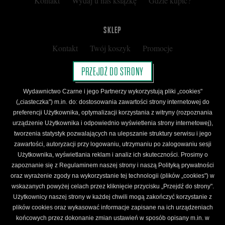
Kontakt
Wydaj u nas książkę
Gdzie kupić?
SKLEP
Kontakt
Twój koszyk
Promocje
Kup kartę podarunkową
Nota prawna
PRZEJDŹ DO STRONY
Regulamin
Polityka prywatności
Wydawnictwo Czarne i jego Partnerzy wykorzystują pliki „cookies"
Regulamin Klubu Czarnego
(„ciasteczka") m.in. do: dostosowania zawartości strony internetowej do
preferencji Użytkownika, optymalizacji korzystania z witryny (rozpoznania
Regulamin Karty Podarunkowej
urządzenie Użytkownika i odpowiednio wyświetlenia strony internetowej),
tworzenia statystyk pozwalających na ulepszanie struktury serwisu i jego
zawartości, autoryzacji przy logowaniu, utrzymaniu po zalogowaniu sesji
ŚLEDŹ CZARNE
Użytkownika, wyświetlania reklam i analiz ich skuteczności. Prosimy o
Facebook
YouTube
Instagram
Newsletter
zapoznanie się z Regulaminem naszej strony i naszą Polityką prywatności
oraz wyrażenie zgody na wykorzystanie tej technologii (plików „cookies") w
wskazanych powyżej celach przez kliknięcie przycisku „Przejdź do strony".
Użytkownicy naszej strony w każdej chwili mogą zakończyć korzystanie z
Wydawnictwo Czarne. Wszelkie prawa zastrzeżone. Projekt:
Fajne Chłopaki,
logo
plików cookies oraz wykasować informacje zapisane na ich urządzeniach
wydawnictwa: Kamil Targosz.
końcowych przez dokonanie zmian ustawień w sposób opisany m.in. w