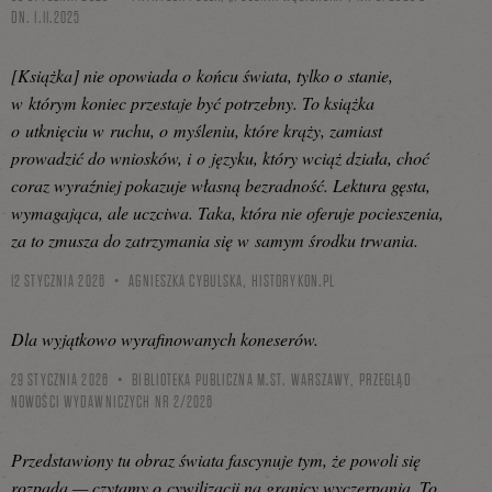
DN. 1.11.2025
[Książka] nie opowiada o końcu świata, tylko o stanie,
w którym koniec przestaje być potrzebny. To książka
o utknięciu w ruchu, o myśleniu, które krąży, zamiast
prowadzić do wniosków, i o języku, który wciąż działa, choć
coraz wyraźniej pokazuje własną bezradność. Lektura gęsta,
wymagająca, ale uczciwa. Taka, która nie oferuje pocieszenia,
za to zmusza do zatrzymania się w samym środku trwania.
12 STYCZNIA 2026
AGNIESZKA CYBULSKA,
HISTORYKON.PL
Dla wyjątkowo wyrafinowanych koneserów.
29 STYCZNIA 2026
BIBLIOTEKA PUBLICZNA M.ST. WARSZAWY, PRZEGLĄD
NOWOŚCI WYDAWNICZYCH NR 2/2026
Przedstawiony tu obraz świata fascynuje tym, że powoli się
rozpada — czytamy o cywilizacji na granicy wyczerpania. To