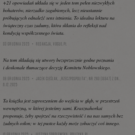
+21 opowiadań układa się w jeden tom pełen niezwykłych
bohaterów, nierzadko zagubionych, lecz nieustannie
próbujących odnaleźć sens istnienia. To idealna lektura na
świąteczny czas zadumy, która skłania do refleksji nad
kondycją współczesnego świata.
03 GRUDNIA 2025
REDAKCJA,
VOGUE.PL
Na tom składają się utwory bezsprzecznie godne poznania
i doskonale tłumaczące decyzję Komitetu Noblowskiego.
08 GRUDNIA 2025
JACEK CIEŚLAK, „RZECZPOSPOLITA”, NR 283 (13347) Z DN.
6.12.2025
Ta książka jest zaproszeniem do wejścia w głąb, w przestrzeń
wewnętrzną, w której jesteśmy sami. Krasznahorkai
proponuje, żeby spojrzeć na rzeczywistość i na nas samych bez
żadnych osłon; w tej pustce każdy może zobaczyć coś innego.
10 GRUDNIA 2025
JUSTYNA SOBOLEWSKA,
POLITYKA.PL