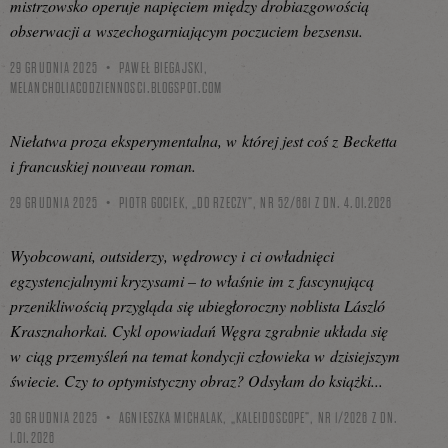
mistrzowsko operuje napięciem między drobiazgowością
obserwacji a wszechogarniającym poczuciem bezsensu.
29 GRUDNIA 2025
PAWEŁ BIEGAJSKI,
MELANCHOLIACODZIENNOSCI.BLOGSPOT.COM
Niełatwa proza eksperymentalna, w której jest coś z Becketta
i francuskiej nouveau roman.
29 GRUDNIA 2025
PIOTR GOCIEK, „DO RZECZY”, NR 52/661 Z DN. 4.01.2026
Wyobcowani, outsiderzy, wędrowcy i ci owładnięci
egzystencjalnymi kryzysami – to właśnie im z fascynującą
przenikliwością przygląda się ubiegłoroczny noblista László
Krasznahorkai. Cykl opowiadań Węgra zgrabnie układa się
w ciąg przemyśleń na temat kondycji człowieka w dzisiejszym
świecie. Czy to optymistyczny obraz? Odsyłam do książki...
30 GRUDNIA 2025
AGNIESZKA MICHALAK, „KALEIDOSCOPE”, NR 1/2026 Z DN.
1.01.2026