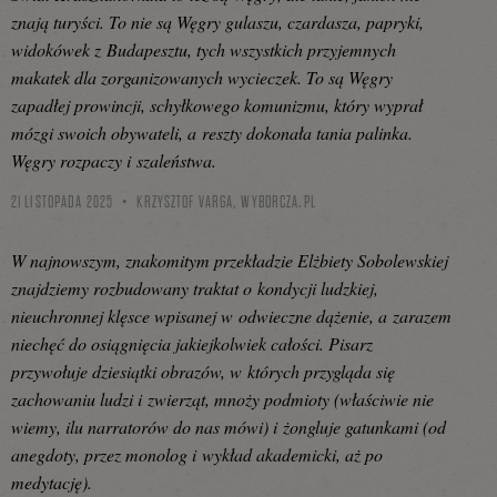
znają turyści. To nie są Węgry gulaszu, czardasza, papryki,
widokówek z Budapesztu, tych wszystkich przyjemnych
makatek dla zorganizowanych wycieczek. To są Węgry
zapadłej prowincji, schyłkowego komunizmu, który wyprał
mózgi swoich obywateli, a reszty dokonała tania palinka.
Węgry rozpaczy i szaleństwa.
21 LISTOPADA 2025
KRZYSZTOF VARGA,
WYBORCZA.PL
W najnowszym, znakomitym przekładzie Elżbiety Sobolewskiej
znajdziemy rozbudowany traktat o kondycji ludzkiej,
nieuchronnej klęsce wpisanej w odwieczne dążenie, a zarazem
niechęć do osiągnięcia jakiejkolwiek całości. Pisarz
przywołuje dziesiątki obrazów, w których przygląda się
zachowaniu ludzi i zwierząt, mnoży podmioty (właściwie nie
wiemy, ilu narratorów do nas mówi) i żongluje gatunkami (od
anegdoty, przez monolog i wykład akademicki, aż po
medytację).