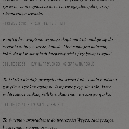
sprawia, że nie opuszcza nas uczucie egzystencjalnej erozji
i ironicznego trwania.
29 STYCZNIA 2026
KAMIL DACHNIJ,
ONET.PL
Książką bez wątpienia wymaga skupienia i nie nadaje się do
czytania w biegu, trasie, hałasie. Ona sama jest hałasem,
który dudni w skroniach intensywności i przeżywania sztuki.
03 LUTEGO 2026
ELWIRA PRZYJEMSKA,
KSIĘGARKA NA REGALE
Ta książka nie daje prostych odpowiedzi i nie została napisana
z myślą o szybkim czytaniu. Jest propozycją dla osób, które
w literaturze szukają refleksji, skupienia i uważnego języka.
03 LUTEGO 2026
IZA ZABALOV,
READS.PL
To świetne wprowadzenie do twórczości Węgra, zachęcające,
by sięgnąć i po jego powieści.