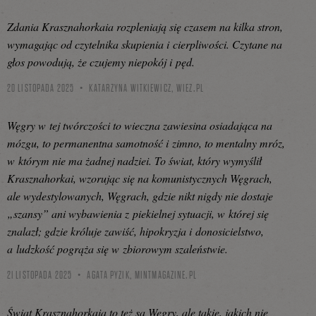
Zdania Krasznahorkaia rozpleniają się czasem na kilka stron,
wymagając od czytelnika skupienia i cierpliwości. Czytane na
głos powodują, że czujemy niepokój i pęd.
20 LISTOPADA 2025
KATARZYNA WITKIEWICZ,
WIEZ.PL
Węgry w tej twórczości to wieczna zawiesina osiadająca na
mózgu, to permanentna samotność i zimno, to mentalny mróz,
w którym nie ma żadnej nadziei. To świat, który wymyślił
Krasznahorkai, wzorując się na komunistycznych Węgrach,
ale wydestylowanych, Węgrach, gdzie nikt nigdy nie dostaje
„szansy” ani wybawienia z piekielnej sytuacji, w której się
znalazł; gdzie króluje zawiść, hipokryzja i donosicielstwo,
a ludzkość pogrąża się w zbiorowym szaleństwie.
21 LISTOPADA 2025
AGATA PYZIK,
MINTMAGAZINE.PL
Świat Krasznahorkaia to też są Węgry, ale takie, jakich nie