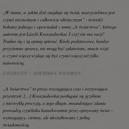
„W stanie, w jakim dziś znajduje się świat, marzycielstwo jest
czymś nieznośnym i całkowicie idiotycznym” - twierdzi
bohater jednego z opowiadań z tomu „A świat trwa”, którego
autorem jest László Krasznahorkai. I czyż nie ma racji?
Trudno się z tą opinią spierać. Kiedy podstawowe, bardzo
przyziemne sprawy, nie mogą być załatwione, snucie wizji
o czymś więcej wydaje się być czymś więcej niż tylko
naiwnością.
31 GRUDNIA 2025
ADAM BEDNAREK,
SPIDERSWEB.PL
„A świat trwa” to proza rozciągająca czas i rozrywająca
przestrzeń. […] Krasznahorkai posługuje się językiem
z niezwykłą precyzją, a jego długie, meandrujące zdania
prowadzą czytelnika konsekwentnie przez opisywany świat –
wymagający, ciemny, ale ukształtowany z pełną
świadomością.