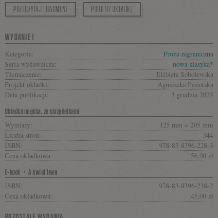
PRZECZYTAJ FRAGMENT
POBIERZ OKŁADKĘ
WYDANIE I
Kategoria:
Proza zagraniczna
Seria wydawnicza:
nowa klasyka*
Tłumaczenie:
Elżbieta Sobolewska
Projekt okładki:
Agnieszka Pasierska
Data publikacji:
3 grudnia 2025
Okładka miękka, ze skrzydełkami
Wymiary:
125 mm × 205 mm
Liczba stron:
344
ISBN:
978-83-8396-228-3
Cena okładkowa:
56,90 zł
E-book・A świat trwa
ISBN:
978-83-8396-238-2
Cena okładkowa:
45,90 zł
POZOSTAŁE WYDANIA