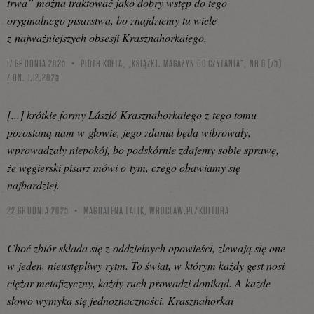
trwa” można traktować jako dobry wstęp do tego
oryginalnego pisarstwa, bo znajdziemy tu wiele
z najważniejszych obsesji Krasznahorkaiego.
17 GRUDNIA 2025
PIOTR KOFTA, „KSIĄŻKI. MAGAZYN DO CZYTANIA”, NR 6 (75)
Z DN. 1.12.2025
[...] krótkie formy László Krasznahorkaiego z tego tomu
pozostaną nam w głowie, jego zdania będą wibrowały,
wprowadzały niepokój, bo podskórnie zdajemy sobie sprawę,
że węgierski pisarz mówi o tym, czego obawiamy się
najbardziej.
22 GRUDNIA 2025
MAGDALENA TALIK,
WROCLAW.PL/KULTURA
Choć zbiór składa się z oddzielnych opowieści, zlewają się one
w jeden, nieustępliwy rytm. To świat, w którym każdy gest nosi
ciężar metafizyczny, każdy ruch prowadzi donikąd. A każde
słowo wymyka się jednoznaczności. Krasznahorkai