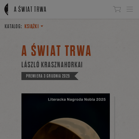
Linki do przejścia
A ŚWIAT TRWA
KATALOG:
KSIĄŻKI
A ŚWIAT TRWA
LÁSZLÓ KRASZNAHORKAI
PREMIERA
3 GRUDNIA 2025