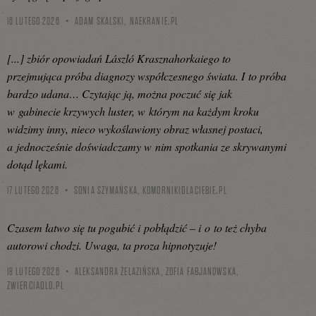
16 LUTEGO 2026
ADAM SKALSKI,
NAEKRANIE.PL
[...] zbiór opowiadań László Krasznahorkaiego to
przejmująca próba diagnozy współczesnego świata. I to próba
bardzo udana… Czytając ją, można poczuć się jak
w gabinecie krzywych luster, w którym na każdym kroku
widzimy inny, nieco wykoślawiony obraz własnej postaci,
a jednocześnie doświadczamy w nim spotkania ze skrywanymi
dotąd lękami.
17 LUTEGO 2026
SONIA SZYMAŃSKA,
KOMORNIKIDLACIEBIE.PL
Czasem łatwo się tu pogubić i pobłądzić – i o to też chyba
autorowi chodzi. Uwaga, ta proza hipnotyzuje!
18 LUTEGO 2026
ALEKSANDRA ŻELAZIŃSKA, ZOFIA FABJANOWSKA,
ZWIERCIADLO.PL