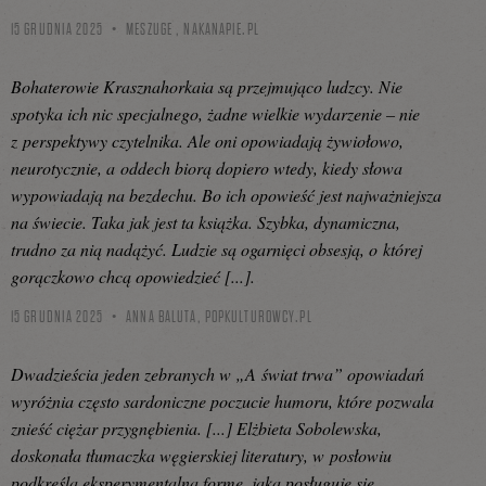
15 GRUDNIA 2025
MESZUGE ,
NAKANAPIE.PL
Bohaterowie Krasznahorkaia są przejmująco ludzcy. Nie
spotyka ich nic specjalnego, żadne wielkie wydarzenie – nie
z perspektywy czytelnika. Ale oni opowiadają żywiołowo,
neurotycznie, a oddech biorą dopiero wtedy, kiedy słowa
wypowiadają na bezdechu. Bo ich opowieść jest najważniejsza
na świecie. Taka jak jest ta książka. Szybka, dynamiczna,
trudno za nią nadążyć. Ludzie są ogarnięci obsesją, o której
gorączkowo chcą opowiedzieć [...].
15 GRUDNIA 2025
ANNA BALUTA,
POPKULTUROWCY.PL
Dwadzieścia jeden zebranych w „A świat trwa” opowiadań
wyróżnia często sardoniczne poczucie humoru, które pozwala
znieść ciężar przygnębienia. [...] Elżbieta Sobolewska,
doskonała tłumaczka węgierskiej literatury, w posłowiu
podkreśla eksperymentalną formę, jaką posługuje się