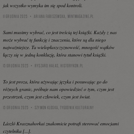
jak wszystko wymyka im się spod kontroli.
11 GRUDNIA 2025
ARIANA FABISZEWSKA,
MINTMAGAZINE.PL
Sami musimy wybrać, co jest treścią tej książki. Każdy z nas
może wybrać tę funkcję i znaczenia, które są dla niego
najważniejsze. Ta wielopłaszczyznowość, mnogość wątków
łączy się w jedną konkluzję, która stanowi tytuł książki.
15 GRUDNIA 2025
RYSZARD HAŁAS,
HISTORYKON.PL
To jest proza, która używając języka i posuwając go do
różnych granic, próbuje nam opowiedzieć o tym, czym jest
przestrzeń, czym jest człowiek, czym jest świat.
15 GRUDNIA 2025
SZYMON KLOSKA,
TYGODNIK KULTURALNY
László Krasznahorkai znakomicie potrafi sterować emocjami
czytelnika [...].