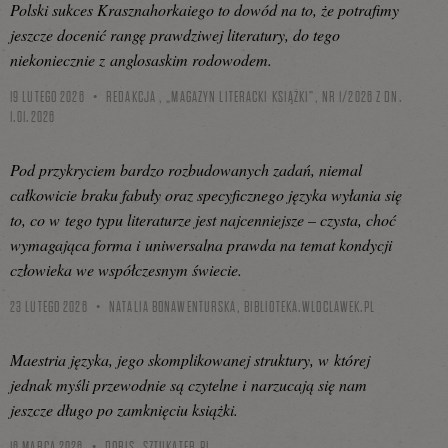
Polski sukces Krasznahorkaiego to dowód na to, że potrafimy
jeszcze docenić rangę prawdziwej literatury, do tego
niekoniecznie z anglosaskim rodowodem.
19 LUTEGO 2026
REDAKCJA , „MAGAZYN LITERACKI KSIĄŻKI”, NR 1/2026 Z DN.
1.01.2026
Pod przykryciem bardzo rozbudowanych zadań, niemal
całkowicie braku fabuły oraz specyficznego języka wyłania się
to, co w tego typu literaturze jest najcenniejsze – czysta, choć
wymagająca forma i uniwersalna prawda na temat kondycji
człowieka we współczesnym świecie.
23 LUTEGO 2026
NATALIA BONAWENTURSKA,
BIBLIOTEKA.WLOCLAWEK.PL
Maestria języka, jego skomplikowanej struktury, w której
jednak myśli przewodnie są czytelne i narzucają się nam
jeszcze długo po zamknięciu książki.
16 MARCA 2026
DORIS,
SZTUKATER.PL