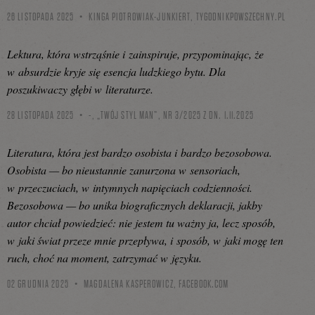
26 LISTOPADA 2025
KINGA PIOTROWIAK-JUNKIERT,
TYGODNIKPOWSZECHNY.PL
Lektura, która wstrząśnie i zainspiruje, przypominając, że
w absurdzie kryje się esencja ludzkiego bytu. Dla
poszukiwaczy głębi w literaturze.
28 LISTOPADA 2025
-, „TWÓJ STYL MAN”, NR 3/2025 Z DN. 1.11.2025
Literatura, która jest bardzo osobista i bardzo bezosobowa.
Osobista — bo nieustannie zanurzona w sensoriach,
w przeczuciach, w intymnych napięciach codzienności.
Bezosobowa — bo unika biograficznych deklaracji, jakby
autor chciał powiedzieć: nie jestem tu ważny ja, lecz sposób,
w jaki świat przeze mnie przepływa, i sposób, w jaki mogę ten
ruch, choć na moment, zatrzymać w języku.
02 GRUDNIA 2025
MAGDALENA KASPEROWICZ,
FACEBOOK.COM