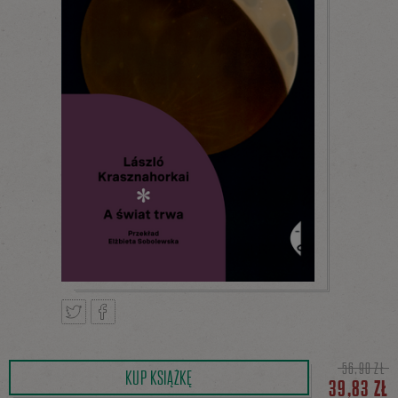
Tweetnij
Podziel
56,90 ZŁ
KUP KSIĄŻKĘ
39,83 ZŁ