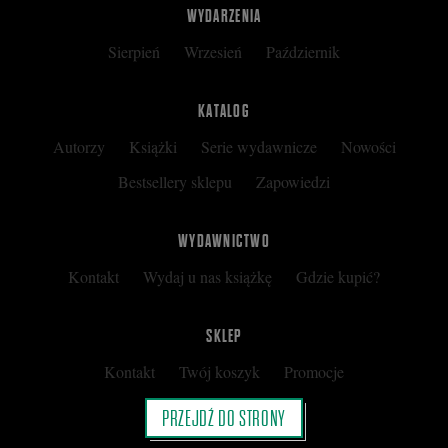
WYDARZENIA
Sierpień
Wrzesień
Październik
KATALOG
Autorzy
Książki
Serie wydawnicze
Nowości
Bestsellery sklepu
Zapowiedzi
WYDAWNICTWO
Kontakt
Wydaj u nas książkę
Gdzie kupić?
SKLEP
Kontakt
Twój koszyk
Promocje
Kup kartę podarunkową
Nota prawna
PRZEJDŹ DO STRONY
Regulamin
Polityka prywatności