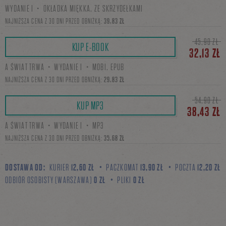
WYDANIE I・OKŁADKA MIĘKKA, ZE SKRZYDEŁKAMI
się
NAJNIŻSZA CENA Z 30 DNI PRZED OBNIŻKĄ:
39,83 ZŁ
45,90 ZŁ
KUP E-BOOK
32,13 ZŁ
na
A ŚWIAT TRWA・WYDANIE I・MOBI, EPUB
NAJNIŻSZA CENA Z 30 DNI PRZED OBNIŻKĄ:
29,83 ZŁ
Facebooku
54,90 ZŁ
KUP MP3
38,43 ZŁ
A ŚWIAT TRWA・WYDANIE I・MP3
NAJNIŻSZA CENA Z 30 DNI PRZED OBNIŻKĄ:
35,68 ZŁ
DOSTAWA OD:
KURIER
12,60 ZŁ
PACZKOMAT
13,90 ZŁ
POCZTA
12,20 ZŁ
ODBIÓR OSOBISTY (WARSZAWA)
0 ZŁ
PLIKI
0 ZŁ