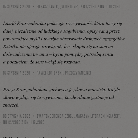
07 STYCZNIA 2026
ŁUKASZ JANIK, „W DRODZE”, NR 1/2026 Z DN. 1.01.2026
László Krasznahorkai pokazuje rzeczywistość, która toczy się
dalej, niezależnie od ludzkiego zagubienia, opisywaną przez
powracające myśli i uważne obserwacje drobnych szczegółów.
Książka nie oferuje rozwiązań, lecz skupia się na samym
doświadczeniu trwania – bycia pomiędzy potrzebą sensu
a poczuciem, że sens wciąż się rozpada.
07 STYCZNIA 2026
PAWEŁ ŁOPIENSKI,
PRZECZYTANE.NET
Proza Krasznahorkaia zachwyca językową maestrią. Każde
słowo wydaje się tu wyważone, każde zdanie gęstnieje od
znaczeń.
08 STYCZNIA 2026
EWA TENDERENDA-OŻÓG, „MAGAZYN LITERACKI KSIĄŻKI”,
NR 12/2025 Z DN. 1.12.2025