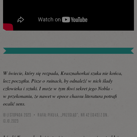
W świecie, który się rozpada, Krasznahorkai szuka nie końca,
lecz początku. Pisze o ruinach, by odnaleźć w nich ślady
człowieka i sztuki. I może w tym tkwi sekret jego Nobla -
w przekonaniu, że nawet w epoce chaosu literatura potrafi
ocalić sens.
18 LISTOPADA 2025
RAFAŁ PIKUŁA, „PRZEGLĄD”, NR 42 (1345) Z DN.
13.10.2025