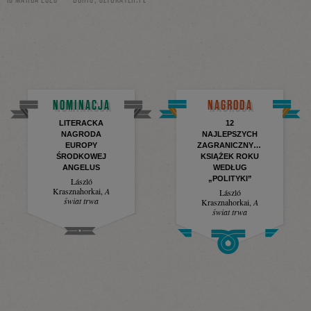
NOMINACJA
NAGRODA
LITERACKA
12
NAGRODA
NAJLEPSZYCH
EUROPY
ZAGRANICZNYCH
ŚRODKOWEJ
KSIĄŻEK ROKU
ANGELUS
WEDŁUG
„POLITYKI”
László
Krasznahorkai
,
A
László
świat trwa
Krasznahorkai
,
A
świat trwa