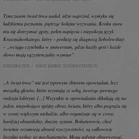
Tymczasem świat trwa nadal, idzie naprzód, wymyka się
ludzkiemu poznaniu, piętrząc kolejne wyzwania. Kroku stara
mu się dotrzymać gęsty, pełen napięcia i niepokoju język
Krasznahorkaiego, który – posłużę się diagnozą Sobolewskiej
– „wciąga czytelnika w uniwersum, gdzie każdy gest i każde
słowo mają egzystencjalny wymiar”.
10 GRUDNIA 2025
DANIEL WARMUZ,
DZIENNIKLITERACKI.PL
„A świat trwa” nie jest typowym zbiorem opowiadań, lecz
mozaiką głosów, które rezonują ze sobą, tworząc pewnego
rodzaju labirynt. [...] Wszystkie te opowiadania składają się na
jeden, niepokojąco spójny obraz świata, który albo pogrąża się
w coraz większym nieładzie, albo organizuje się w coraz
bardziej absurdalny, duszny system. Bohaterowie, choć
świetnie rozumieją absurd rzeczywistości, są całkowicie
bezsilni wobec jej mechanizmów. Mogą jedynie obserwować,