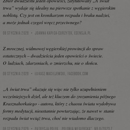
Zbiór dwudziestu jeden opowieści, zatytułowany „A świat
trwa” wydaje się idealny na pierwsze spotkanie z węgierskim
noblistą. Czy jest on kronikarzem rozpadu i braku nadziei,
a może jednak czegoś wręcz przeciwnego?
08 STYCZNIA 2026
JOANNA KAPICA-CURZYTEK,
ESENSJA.PL
Z mrocznej, widmowej węgierskiej prowincji do spraw
ostatecznych – dwadzieścia jeden opowieści o świecie.
O ludziach, zdarzeniach, o zmierzchu, nie o słońcu.
08 STYCZNIA 2026
ŁUKASZ MACIEJEWSKI,
FACEBOOK.COM
„A świat trwa” okazuje się więc nie tylko uzupełnieniem
wcześniejszych dzieł, ale też kluczem do zrozumienia późnego
Krasznahorkaiego - autora, który z chaosu świata wydobywa
formy medytacji, nieustannie powtarzając, że nawet w stanie
rozpadu świat wciąż trwa, choć nie wiadomo dlaczego.
08 STYCZNIA 2026
PATRYCJA POLEK, „POLONIA WĘGIERSKA”, NR 6/2025 Z