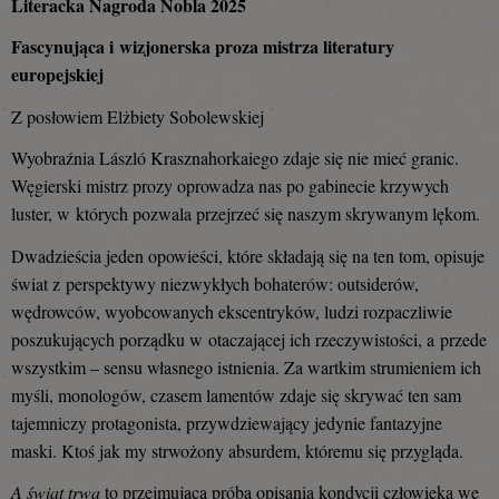
Literacka Nagroda Nobla 2025
Fascynująca i wizjonerska proza mistrza literatury
europejskiej
Z posłowiem Elżbiety Sobolewskiej
Wyobraźnia László Krasznahorkaiego zdaje się nie mieć granic.
Węgierski mistrz prozy oprowadza nas po gabinecie krzywych
luster, w których pozwala przejrzeć się naszym skrywanym lękom.
Dwadzieścia jeden opowieści, które składają się na ten tom, opisuje
świat z perspektywy niezwykłych bohaterów: outsiderów,
wędrowców, wyobcowanych ekscentryków, ludzi rozpaczliwie
poszukujących porządku w otaczającej ich rzeczywistości, a przede
wszystkim – sensu własnego istnienia. Za wartkim strumieniem ich
myśli, monologów, czasem lamentów zdaje się skrywać ten sam
tajemniczy protagonista, przywdziewający jedynie fantazyjne
maski. Ktoś jak my strwożony absurdem, któremu się przygląda.
A świat trwa
to przejmująca próba opisania kondycji człowieka we