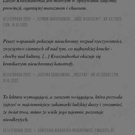
László Krasznahorkai jest mistrzem w opisywaniu zatęchłej
prowincji, ogarniętej marazmem i chaosem.
18 LISTOPADA 2025
SZYMON BABUCHOWSKI, „GOŚĆ NIEDZIELNY”, NR 42/2025
Z DN. 19.10.2025
Pisarz wspaniale pokazuje nieuchronny rozpad rzeczywistości,
zwycięstwo ciemnych sił nad tym, co najbardziej kruche -
choćby nad kulturą. [...] Krasznahorkai okazuje się
kronikarzem nieuchronnej katastrofy.
18 LISTOPADA 2025
JUSTYNA SOBOLEWSKA, „POLITYKA”, NR 42 (3536) Z DN.
15.10.2025
To lektura wymagająca, a zarazem wciągająca, która pozwala
zajrzeć w najciemniejsze zakamarki ludzkiej duszy i zrozumieć,
że świat trwa, mimo że wiele jego tajemnic pozostaje
nieodkrytych.
20 LISTOPADA 2025
AGNIESZKA NIERADZKA-PROKOPOWICZ,
TWOJSTYL.PL