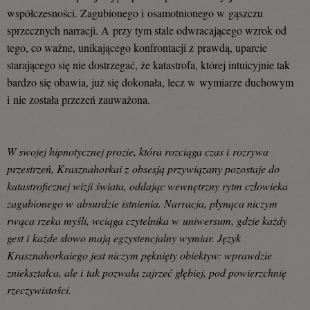
współczesności. Zagubionego i osamotnionego w gąszczu
sprzecznych narracji. A przy tym stale odwracającego wzrok od
tego, co ważne, unikającego konfrontacji z prawdą, uparcie
starającego się nie dostrzegać, że katastrofa, której intuicyjnie tak
bardzo się obawia, już się dokonała, lecz w wymiarze duchowym
i nie została przezeń zauważona.
W swojej hipnotycznej prozie, która rozciąga czas i rozrywa
przestrzeń, Krasznahorkai z obsesją przywiązany pozostaje do
katastroficznej wizji świata, oddając wewnętrzny rytm człowieka
zagubionego w absurdzie istnienia. Narracja, płynąca niczym
rwąca rzeka myśli, wciąga czytelnika w uniwersum, gdzie każdy
gest i każde słowo mają egzystencjalny wymiar. Język
Krasznahorkaiego jest niczym pęknięty obiektyw: wprawdzie
zniekształca, ale i tak pozwala zajrzeć głębiej, pod powierzchnię
rzeczywistości.