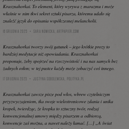
Krasznahorkai. To element, który wyrywa z marazmu i może
właśnie w nim tkwi sekret sztuki pisarza, któremu udało się
znaleźć język do opisania współczesnej melancholii.
16 GRUDNIA 2025
SARA NOWICKA,
ARTPAPIER.COM
Krasznahorkai tworzy swój gatunek – jego krótkie prozy to
bardziej medytacje niż opowiadania. Krasznahorkai
proponuje, żeby spojrzeć na rzeczywistość i na nas samych bez
żadnych osłon; w tej pustce każdy może zobaczyć coś innego.
17 GRUDNIA 2025
JUSTYNA SOBOLEWSKA,
POLITYKA.PL
Krasznahorkai zawsze pisze pod włos, wbrew czytelniczym
przyzwyczajeniom, tka swoje wielostronicowe zdania i unika
kropek, twierdząc, że kropka to sztuczny twór, rodzaj
konwencjonalnej umowy między pisarzem a odbiorcą,
konwencje zaś można, a nawet należy łamać. […] „A świat