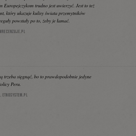
m Europejczykom trudno jest uwierzyć. Jest to też
t, który ukazuje kulisy świata przemytników
eguły powstały po to, żeby je łamać.
AMRECENZUJE.PL
rą trzeba sięgnąć, bo to prawdopodobnie jedyne
olicy Peru.
 ETNOSYSTEM.PL