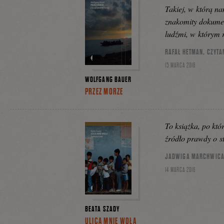
Takiej, w którą na
znakomity dokumen
ludźmi, w którym r
RAFAŁ HETMAN, CZYT
15 MARCA 2016
WOLFGANG BAUER
PRZEZ MORZE
To książka, po któ
źródło prawdy o st
JADWIGA MARCHWICA,
14 MARCA 2016
BEATA SZADY
ULICA MNIE WOŁA