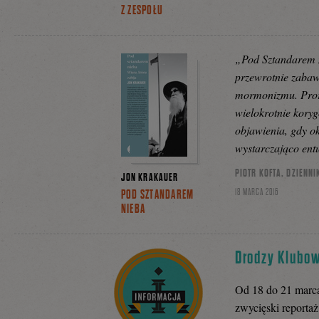
Z ZESPOŁU
„Pod Sztandarem ni
przewrotnie zabaw
mormonizmu. Proro
wielokrotnie kory
objawienia, gdy ok
wystarczająco entu
PIOTR KOFTA, DZIENNI
JON KRAKAUER
18 MARCA 2016
POD SZTANDAREM
NIEBA
Drodzy Klubow
Od 18 do 21 marca 
zwycięski reporta