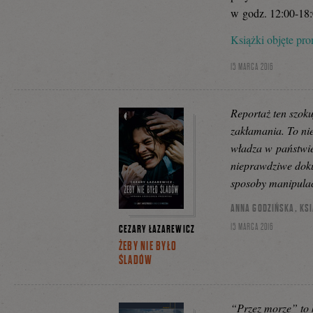
w godz. 12:00-18:
Książki objęte pr
15 MARCA 2016
Reportaż ten szoku
zakłamania. To nie
władza w państwie
nieprawdziwe doku
sposoby manipulac
ANNA GODZIŃSKA, KSI
15 MARCA 2016
CEZARY ŁAZAREWICZ
ŻEBY NIE BYŁO
ŚLADÓW
“Przez morze” to 