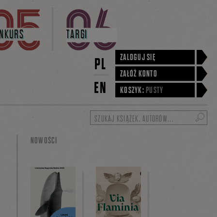
NKURS
TARGI
ZALOGUJ SIĘ
PL
ZAŁÓŻ KONTO
EN
KOSZYK:
PUSTY
Szukaj
NOWOŚCI