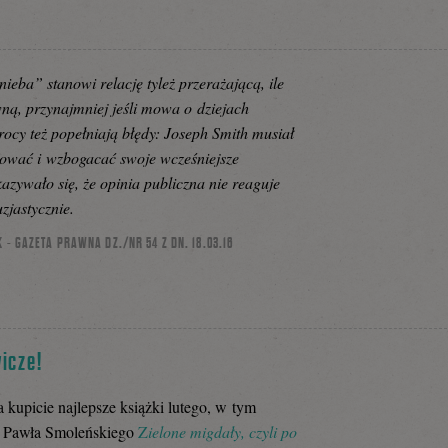
eba” stanowi relację tyleż przerażającą, ile
ną, przynajmniej jeśli mowa o dziejach
cy też popełniają błędy: Joseph Smith musiał
gować i wzbogacać swoje wcześniejsze
azywało się, że opinia publiczna nie reaguje
zjastycznie.
K - GAZETA PRAWNA DZ./NR 54 Z DN. 18.03.16
icze!
kupicie najlepsze książki lutego, w tym
ż Pawła Smoleńskiego
Z
ielone migdały, czyli po