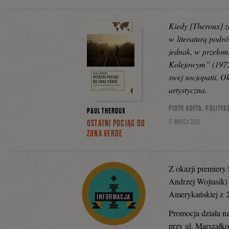
Kiedy [Theroux] z
w literaturą podróż
jednak, w przeło
Kolejowym” (1975 r
swej socjopatii. Ok
artystyczna.
PIOTR KOFTA, POLITYK
PAUL THEROUX
17 MARCA 2016
OSTATNI POCIĄG DO
ZONA VERDE
Z okazji premiery
Andrzej Wojtasik) 
Amerykańskiej z 
Promocja działa na
przy ul. Marszałko