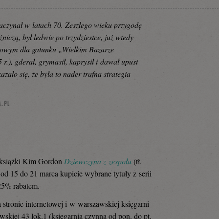
aczynał w latach 70. Zeszłego wieku przygodę
niczą, był ledwie po trzydziestce, już wtedy
mowym dla gatunku „Wielkim Bazarze
.), gderał, grymasił, kaprysił i dawał upust
azało się, że była to nader trafna strategia
A.PL
 książki Kim Gordon
Dziewczyna z zespołu
(tł.
od 15 do 21 marca kupicie wybrane tytuły z serii
25% rabatem.
 stronie internetowej i w warszawskiej księgarni
wskiej 43 lok.1 (księgarnia czynna od pon. do pt.