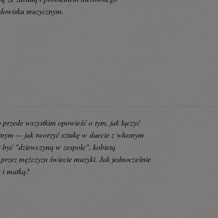
odowisku muzycznym.
 przede wszystkim opowieść o tym, jak łączyć
tnym — jak tworzyć sztukę w duecie z własnym
t być "dziewczyną w zespole", kobietą
zez mężczyzn świecie muzyki. Jak jednocześnie
 i matką?