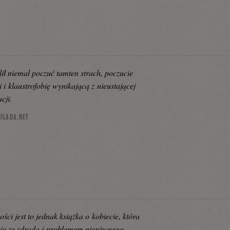
ił niemal poczuć tamten strach, poczucie
 i klaustrofobię wynikającą z nieustającej
cji.
FLADA.NET
ści jest to jednak książka o kobiecie, która
się ze zdradą i problemem nierównego