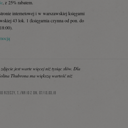
ie
, z 25% rabatem.
tronie internetowej i w warszawskiej księgarni
wskiej 43 lok. 1 (księgarnia czynna od pon. do
18:00).
omocją
zdjęcie jest warte więcej niż tysiąc słów. Dla
Colina Thubrona ma większą wartość niż
 RZECZY, T./NR 10 Z DN. 07/13.03.16