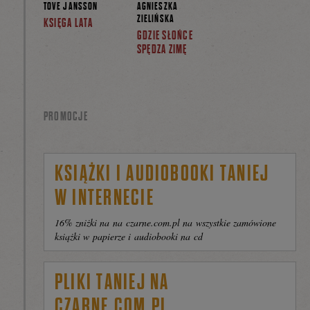
TOVE JANSSON
AGNIESZKA
ZIELIŃSKA
KSIĘGA LATA
GDZIE SŁOŃCE
SPĘDZA ZIMĘ
PROMOCJE
KSIĄŻKI I AUDIOBOOKI TANIEJ
W INTERNECIE
16% zniżki na na czarne.com.pl na wszystkie zamówione
książki w papierze i audiobooki na cd
PLIKI TANIEJ NA
CZARNE.COM.PL