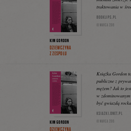
traktowania w śr
BOOKLIPS.PL
18 MARCA 2016
KIM GORDON
DZIEWCZYNA
Z ZESPOŁU
Książka Gordon to
publiczne z prywa
mężem? Jak to jes
w zdominowanym pr
być gwiazdą rocka
KSIAZKI.ONET.PL
18 MARCA 2016
KIM GORDON
DZIEWCZYNA