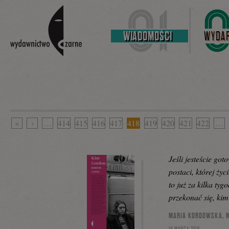
Linki do przejścia
WIADOMOŚCI
WYDAR
«
‹
…
414
415
416
417
418
419
420
421
422
…
Jeśli jesteście go
postaci, której ży
to już za kilka tyg
przekonać się, kim
MARIA KORDOWSKA, 