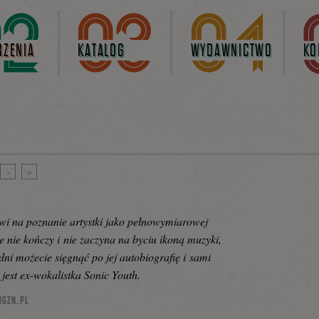
ZENIA
KATALOG
WYDAWNICTWO
KO
›
»
towi na poznanie artystki jako pełnowymiarowej
cie nie kończy i nie zaczyna na byciu ikoną muzyki,
odni możecie sięgnąć po jej autobiografię i sami
 jest ex-wokalistka Sonic Youth.
MGZN.PL