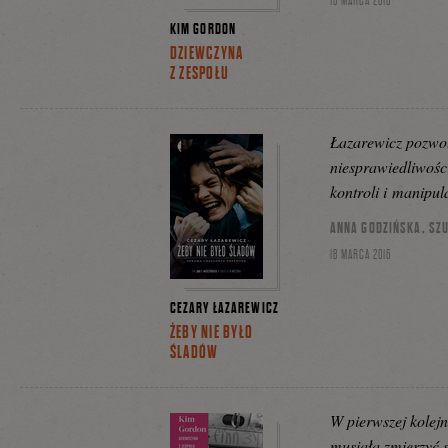
18 MARCA 2016
KIM GORDON
DZIEWCZYNA
Z ZESPOŁU
Łazarewicz pozwol
niesprawiedliwości
kontroli i manipula
ANNA GODZIŃSKA, SZU
18 MARCA 2016
CEZARY ŁAZAREWICZ
ŻEBY NIE BYŁO
ŚLADÓW
W pierwszej kolejno
musiała zmierzyć 