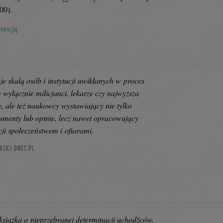
00).
omocją
je skalą osób i instytucji uwikłanych w proces
 wyłącznie milicjanci, lekarze czy najwyższa
, ale też naukowcy wystawiający nie tylko
menty lub opinie, lecz nawet opracowujący
ji społeczeństwem i ofiarami.
AZKI.ONET.PL
książka o nieprzebranej determinacji uchodźców.