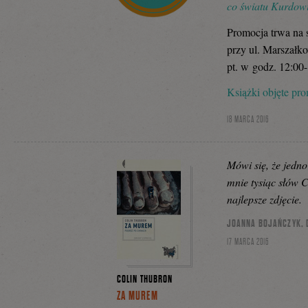
co światu Kurdow
Promocja trwa na s
przy ul. Marszałko
pt. w godz. 12:00-
Książki objęte pr
18 MARCA 2016
Mówi się, że jedno 
mnie tysiąc słów 
najlepsze zdjęcie.
JOANNA BOJAŃCZYK, DO
17 MARCA 2016
COLIN THUBRON
ZA MUREM