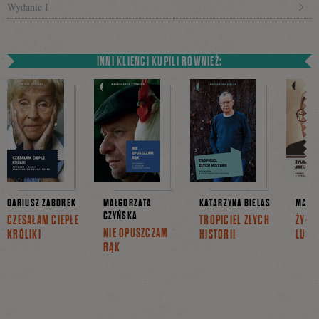
Wydanie I
INNI KLIENCI KUPILI RÓWNIEŻ:
DARIUSZ ZABOREK
MAŁGORZATA
KATARZYNA BIELAS
MARE
CZYŃSKA
CZESAŁAM CIEPŁE
TROPICIEL ZŁYCH
ŻYLI
NIE OPUSZCZAM
KRÓLIKI
HISTORII
LUDZ
RĄK