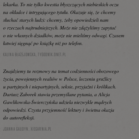
lekarka. To nie tylko kwestia błyszczących niebieskich oczu
na okładce i intrygującego tytułu. Okazuje się, że chcemy
słuchać starych ludzi: chcemy, żeby opowiedzieli nam
o rzeczach najtrudniejszych. Może nie zdążyliśmy zapytać
o nie własnych dziadków, może nie mieliśmy odwagi. Czasem
łatwiej sięgnąć po książkę niż po telefon.
KALINA BŁAŻEJOWSKA,
TYGODNIK.ONET.PL
Znajdziemy tu rozmowy na temat codzienności obozowego
życia, powojennych realiów w Polsce, leczeniu gruźlicy
u partyjnych i niepartyjnych, seksie, przyjaźni i królikach.
Dariusz Zaborek stawia przemyślane pytania, a Alicja
Gawlikowska-Świerczyńska udziela niezwykle mądrych
odpowiedzi. Czysta przyjemność lektury i świetna okazja
do autorefleksji.
JOANNA GAUDYN,
XIEGARNIA.PL