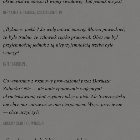
okrucieństwa okresu II wojny światowej. Tak jednak nie jest.
BERNADETTA DARSKA,
KSIAZKI.ONET.PL
„Byłam w piekle? Ja wolę mówić inaczej. Można powiedzieć,
że było trudno, że człowiek ciężko pracował. Obóz nie był
przyjemnością jednak z tą nieprzyjemnością trzeba było
walczyć”.
INTERIA360.PL,
Co wynosimy z rozmowy prowadzonej przez Dariusza
Zaborka? Nie — nie tanie epatowanie wojennymi
okrucieństwami, choć czytamy także o nich. Ale Świerczyńska
nie chce nas zatruwać swoim cierpieniem. Wręcz przeciwnie
— chce uczyć żyć!
ARKADY SAULSKI,
WNAS.PL
„Czesałam ciepłe króliki” — papierek lakmusowy poziomu