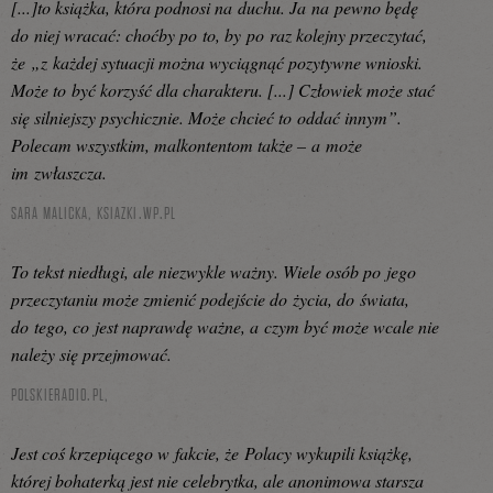
[...]to książka, która podnosi na duchu. Ja na pewno będę
do niej wracać: choćby po to, by po raz kolejny przeczytać,
że „z każdej sytuacji można wyciągnąć pozytywne wnioski.
Może to być korzyść dla charakteru. [...] Człowiek może stać
się silniejszy psychicznie. Może chcieć to oddać innym”.
Polecam wszystkim, malkontentom także – a może
im zwłaszcza.
SARA MALICKA,
KSIAZKI.WP.PL
To tekst niedługi, ale niezwykle ważny. Wiele osób po jego
przeczytaniu może zmienić podejście do życia, do świata,
do tego, co jest naprawdę ważne, a czym być może wcale nie
należy się przejmować.
POLSKIERADIO.PL,
Jest coś krzepiącego w fakcie, że Polacy wykupili książkę,
której bohaterką jest nie celebrytka, ale anonimowa starsza