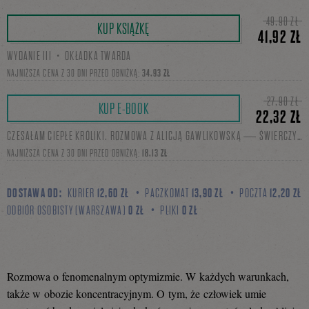
Tweetnij
Podziel
49,90 ZŁ
KUP KSIĄŻKĘ
41,92 ZŁ
WYDANIE III・OKŁADKA TWARDA
się
NAJNIŻSZA CENA Z 30 DNI PRZED OBNIŻKĄ:
34,93 ZŁ
27,90 ZŁ
KUP E-BOOK
22,32 ZŁ
na
CZESAŁAM CIEPŁE KRÓLIKI. ROZMOWA Z ALICJĄ GAWLIKOWSKĄ — ŚWIERCZYŃSKĄ・WYDANIE I・EPUB, MOBI
NAJNIŻSZA CENA Z 30 DNI PRZED OBNIŻKĄ:
18,13 ZŁ
Facebooku
DOSTAWA OD:
KURIER
12,60 ZŁ
PACZKOMAT
13,90 ZŁ
POCZTA
12,20 ZŁ
ODBIÓR OSOBISTY (WARSZAWA)
0 ZŁ
PLIKI
0 ZŁ
Rozmowa o fenomenalnym optymizmie. W każdych warunkach,
także w obozie koncentracyjnym. O tym, że człowiek umie