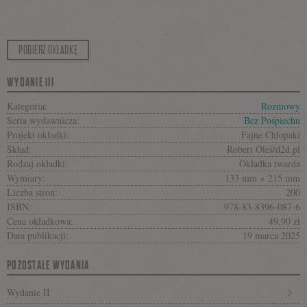
POBIERZ OKŁADKĘ
WYDANIE III
Kategoria:
Rozmowy
Seria wydawnicza:
Bez Pośpiechu
Projekt okładki:
Fajne Chłopaki
Skład:
Robert Oleś/d2d.pl
Rodzaj okładki:
Okładka twarda
Wymiary:
133 mm × 215 mm
Liczba stron:
200
ISBN:
978-83-8396-087-6
Cena okładkowa:
49,90 zł
Data publikacji:
19 marca 2025
POZOSTAŁE WYDANIA
Wydanie II