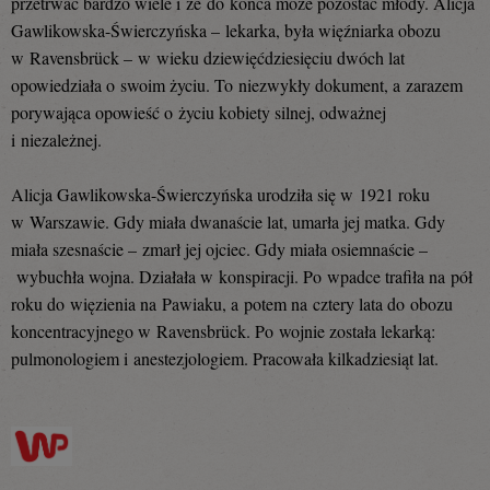
przetrwać bardzo wiele i że do końca może pozostać młody. Alicja
Gawlikowska-Świerczyńska – lekarka, była więźniarka obozu
w Ravensbrück – w wieku dziewięćdziesięciu dwóch lat
opowiedziała o swoim życiu. To niezwykły dokument, a zarazem
porywająca opowieść o życiu kobiety silnej, odważnej
i niezależnej.
Alicja Gawlikowska-Świerczyńska urodziła się w 1921 roku
w Warszawie. Gdy miała dwanaście lat, umarła jej matka. Gdy
miała szesnaście – zmarł jej ojciec. Gdy miała osiemnaście –
wybuchła wojna. Działała w konspiracji. Po wpadce trafiła na pół
roku do więzienia na Pawiaku, a potem na cztery lata do obozu
koncentracyjnego w Ravensbrück. Po wojnie została lekarką:
pulmonologiem i anestezjologiem. Pracowała kilkadziesiąt lat.