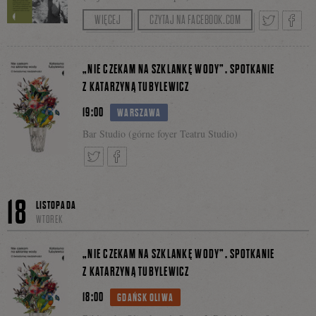
W dyskusji o książce wezmą udział dr Agnieszka
WIĘCEJ
CZYTAJ NA FACEBOOK.COM
Kotwasińska i dr Joanna Mąkowska z Ośrodka
na
Studiów Amerykańskich UW.
Tweetnij
Podzie
„NIE CZEKAM NA SZKLANKĘ WODY”. SPOTKANIE
Z KATARZYNĄ TUBYLEWICZ
Facebooku
19:00
WARSZAWA
się
Bar Studio (górne foyer Teatru Studio)
na
Tweetnij
Podziel
18
LISTOPADA
WTOREK
Facebo
się
„NIE CZEKAM NA SZKLANKĘ WODY”. SPOTKANIE
Z KATARZYNĄ TUBYLEWICZ
18:00
GDAŃSK OLIWA
na