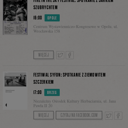
FIRE IN THE SKY FESTIVAL: SPOTKANIE Z JARKIEM
SZUBRYCHTEM
16:00
OPOLE
się
Centrum Wystawienniczo-Kongresowe w Opolu, ul.
Wrocławska 158
na
Prowadzenie: Jacek Nizinkiewicz
WIĘCEJ
Facebooku
Tweetnij
Podziel
FESTIWAL SYFON: SPOTKANIE Z ZIEMOWITEM
SZCZERKIEM
17:00
BRZEG
się
Niezależny Ośrodek Kultury Herbaciarnia, ul. Jana
Pawła II 20
Rrowadzenie: Krystian Ławreniuk
WIĘCEJ
CZYTAJ NA FACEBOOK.COM
na