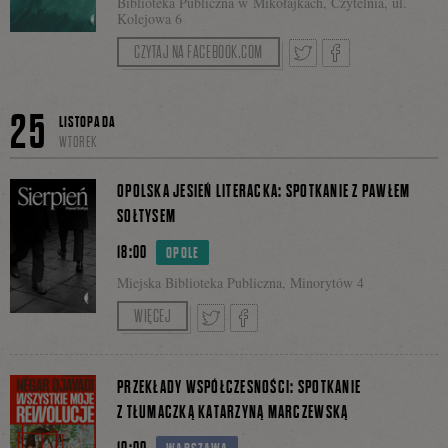
Biblioteka Publiczna w Mikołajkach, Czytelnia, ul.
Kolejowa 6
CZYTAJ NA FACEBOOK.COM
Facebooku
Tweetnij
Podziel
25
LISTOPADA
WTOREK
się
OPOLSKA JESIEŃ LITERACKA: SPOTKANIE Z PAWŁEM
SOŁTYSEM
18:00
OPOLE
na
Miejska Biblioteka Publiczna, Minorytów 4
Prowadzenie: Mateusz Torzecki
WIĘCEJ
Facebooku
Tweetnij
Podziel
PRZEKŁADY WSPÓŁCZESNOŚCI: SPOTKANIE
Z TŁUMACZKĄ KATARZYNĄ MARCZEWSKĄ
19:00