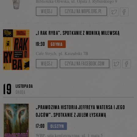
Biblioteka Oliwska, ul. Opata J. Rybińskiego 9
Spotkanie poprowadzi Iwona Demska.
WIĘCEJ
CZYTAJ NA WBPG.ORG.PL
Facebooku
Tweetnij
Podziel
„I RAK RYBA”. SPOTKANIE Z MONIKĄ MILEWSKĄ
19:30
GDYNIA
się
Cafe Strych, pl. Kaszubski 7B
Spotkanie poprowadzą bracia BeBe:
WIĘCEJ
CZYTAJ NA FACEBOOK.COM
Boros&Baranowski
na
Tweetnij
Podzie
19
LISTOPADA
ŚRODA
Faceboo
się
„PRAWDZIWA HISTORIA JEFFREYA WATERSA I JEGO
OJCÓW”. SPOTKANIE Z JULEM ŁYSKAWĄ
17:00
OLSZTYN
na
WBP, sala konferencyjna, ul. 1 maja 5