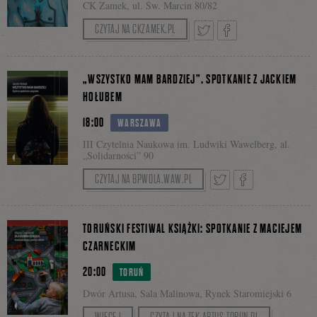
CK Zamek, ul. Św. Marcin 80/82
CZYTAJ NA CKZAMEK.PL
na
Tweetnij
Podziel
„WSZYSTKO MAM BARDZIEJ”. SPOTKANIE Z JACKIEM
HOŁUBEM
Facebooku
18:00
WARSZAWA
się
III Czytelnia Naukowa im. Ludwiki Wawelberg, al.
„Solidarności” 90
CZYTAJ NA BPWOLA.WAW.PL
na
Tweetnij
Podziel
TORUŃSKI FESTIWAL KSIĄŻKI: SPOTKANIE Z MACIEJEM
Facebooku
CZARNECKIM
20:00
TORUŃ
się
Dwór Artusa, Sala Malinowa, Rynek Staromiejski 6