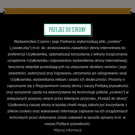
Prowadzenie: Małgorzata Bugaj
się
WYDARZENIA
PRZEJDŹ DO STRONY
Sierpień
Wrzesień
Październik
Wydawnictwo Czarne i jego Partnerzy wykorzystują pliki „cookies"
na
(„ciasteczka") m.in. do: dostosowania zawartości strony internetowej do
preferencji Użytkownika, optymalizacji korzystania z witryny (rozpoznania
KATALOG
urządzenie Użytkownika i odpowiednio wyświetlenia strony internetowej),
Autorzy
Książki
Serie wydawnicze
Nowości
tworzenia statystyk pozwalających na ulepszanie struktury serwisu i jego
Facebooku
zawartości, autoryzacji przy logowaniu, utrzymaniu po zalogowaniu sesji
Bestsellery sklepu
Zapowiedzi
Użytkownika, wyświetlania reklam i analiz ich skuteczności. Prosimy o
zapoznanie się z Regulaminem naszej strony i naszą Polityką prywatności
oraz wyrażenie zgody na wykorzystanie tej technologii (plików „cookies") w
WYDAWNICTWO
wskazanych powyżej celach przez kliknięcie przycisku „Przejdź do strony".
Użytkownicy naszej strony w każdej chwili mogą zakończyć korzystanie z
Kontakt
Wydaj u nas książkę
Gdzie kupić?
plików cookies oraz wykasować informacje zapisane na ich urządzeniach
końcowych przez dokonanie zmian ustawień w sposób opisany m.in. w
naszej Polityce prywatności.
SKLEP
Więcej informacji