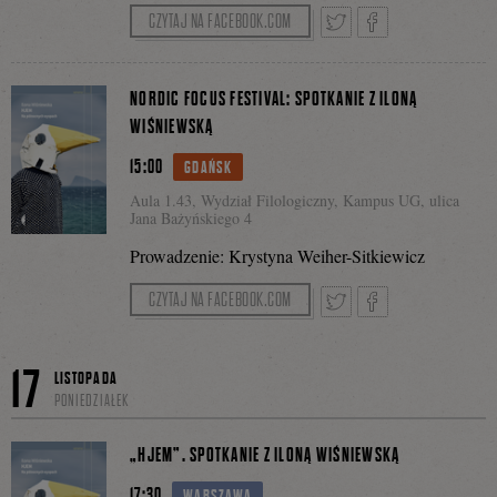
CZYTAJ NA FACEBOOK.COM
Tweetnij
Podziel
NORDIC FOCUS FESTIVAL: SPOTKANIE Z ILONĄ
WIŚNIEWSKĄ
15:00
GDAŃSK
się
Aula 1.43, Wydział Filologiczny, Kampus UG, ulica
Jana Bażyńskiego 4
Prowadzenie: Krystyna Weiher-Sitkiewicz
na
CZYTAJ NA FACEBOOK.COM
Facebooku
Tweetnij
Podziel
17
LISTOPADA
PONIEDZIAŁEK
się
„HJEM”. SPOTKANIE Z ILONĄ WIŚNIEWSKĄ
17:30
WARSZAWA