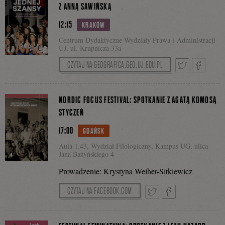
Z ANNĄ SAWIŃSKĄ
12:15
KRAKÓW
na
Centrum Dydaktyczne Wydziały Prawa i Administracji
UJ, ul. Krupnicza 33a
CZYTAJ NA GEOGRAFICA.GEO.UJ.EDU.PL
Facebooku
Tweetnij
Podziel
NORDIC FOCUS FESTIVAL: SPOTKANIE Z AGATĄ KOMOSĄ
STYCZEŃ
17:00
GDAŃSK
się
Aula 1.43, Wydział Filologiczny, Kampus UG, ulica
Jana Bażyńskiego 4
Prowadzenie: Krystyna Weiher-Sitkiewicz
na
CZYTAJ NA FACEBOOK.COM
Facebook
Tweetnij
Podziel