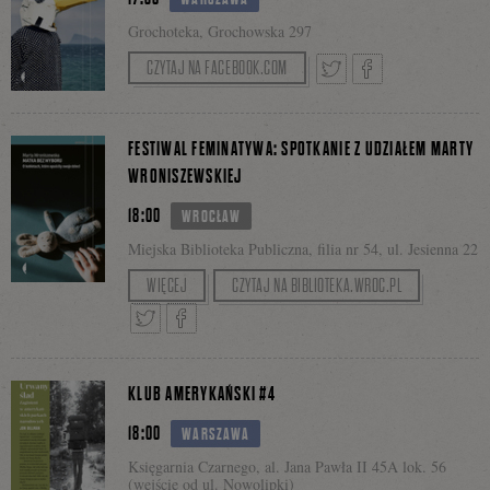
Grochoteka, Grochowska 297
na
CZYTAJ NA FACEBOOK.COM
Tweetnij
Podziel
Facebooku
FESTIWAL FEMINATYWA: SPOTKANIE Z UDZIAŁEM MARTY
WRONISZEWSKIEJ
się
18:00
WROCŁAW
Miejska Biblioteka Publiczna, filia nr 54, ul. Jesienna 22
Matka Polka Feministka? O macierzyństwie bez
WIĘCEJ
CZYTAJ NA BIBLIOTEKA.WROC.PL
lukru
| dyskusja
na
Rozmawiają: Marta Wroniszewska, Monika
Pastuszko, Alina Szeptycka (moderacja).
Tweetnij
Podziel
Facebooku
KLUB AMERYKAŃSKI #4
18:00
WARSZAWA
się
Księgarnia Czarnego, al. Jana Pawła II 45A lok. 56
(wejście od ul. Nowolipki)