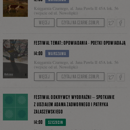
na
Księgarnia Czarnego, al. Jana Pawła II 45A lok. 56
(wejście od ul. Nowolipki)
Anatomia antologii – jak komponować zbiory
WIĘCEJ
CZYTAJ NA CZARNE.COM.PL
Facebooku
opowiadań?
Tweetnij
Podzie
Z Krzysztofem Umińskim (tłumaczem i autorem
FESTIWAL TEMAT: OPOWIADANIA - POETKI OPOWIADAJĄ
zbioru „Oto początek naszej historii” Tobiasa
14:00
WARSZAWA
Wolffa, Czarne) oraz Katarzyna Sonnenberg-
się
Musiał (tłumaczką i redaktorką zbioru „Opowieści
Księgarnia Czarnego, al. Jana Pawła II 45A lok. 56
(wejście od ul. Nowolipki)
niesamowite z języka japońskiego”, PIW)
Poetki opowiadają
WIĘCEJ
CZYTAJ NA CZARNE.COM.PL
porozmawia Maciej Miłkowski.
na
Z Urszulą Honek (autorką zbioru „Białe noce”,
Projekt współfinansuje miasto stołeczne
Tweetnij
Podzie
Czarne) oraz Emilią Konwerską (autorką zbioru
Warszawa.
FESTIWAL ODKRYWCY WYOBRAŹNI – SPOTKANIE
„
Rzeczy robione specjalnie”,
ArtRage)
Z UDZIAŁEM ADAMA ZADWORNEGO I PATRYKA
Partnerzy: Tygodnik Powszechny, magazyn
Faceb
porozmawia Monika Ochędowska.
ZALASZEWSKIEGO
MINT.
się
14:00
SZCZECIN