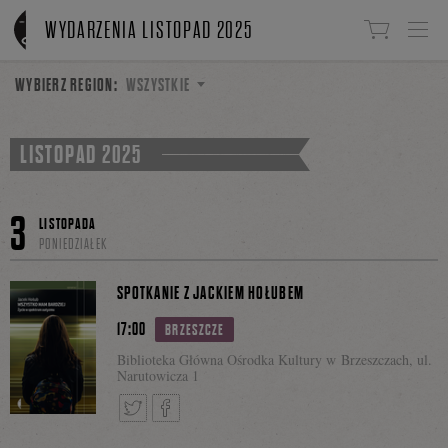
Linki do przejścia
WYDARZENIA LISTOPAD 2025
WYBIERZ REGION:
WSZYSTKIE
LISTOPAD 2025
3
LISTOPADA
PONIEDZIAŁEK
SPOTKANIE Z JACKIEM HOŁUBEM
17:00
BRZESZCZE
Biblioteka Główna Ośrodka Kultury w Brzeszczach, ul.
Narutowicza 1