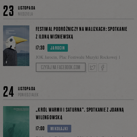
Tweetnij
Podzie
23
LISTOPADA
Facebooku
NIEDZIELA
się
FESTIWAL PODRÓŻNICZY NA WALIZKACH: SPOTKANIE
Z ILONĄ WIŚNIEWSKĄ
17:30
JAROCIN
na
JOK Jarocin, Plac Festiwalu Muzyki Rockowej 1
CZYTAJ NA FACEBOOK.COM
Facebo
Tweetnij
Podziel
24
LISTOPADA
PONIEDZIAŁEK
się
„KRÓL WARMII I SATURNA”. SPOTKANIE Z JOANNĄ
WILENGOWSKĄ
17:00
MIKOŁAJKI
na