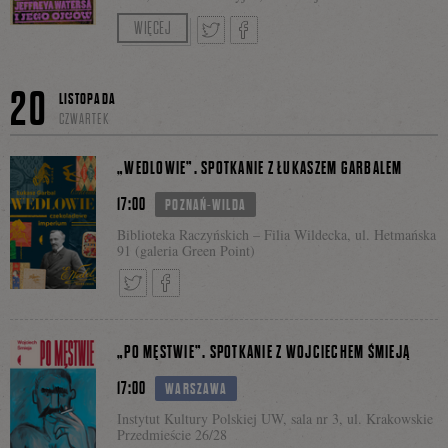
Spotkanie poprowadzi Robert Lesiński
WIĘCEJ
Facebo
Bezpłatne wejściówki online dostępne pod
Tweetnij
Podziel
linkiem:
KLIK
20
LISTOPADA
CZWARTEK
się
„WEDLOWIE”. SPOTKANIE Z ŁUKASZEM GARBALEM
17:00
POZNAŃ-WILDA
Biblioteka Raczyńskich – Filia Wildecka, ul. Hetmańska
na
91 (galeria Green Point)
Facebooku
Tweetnij
Podziel
„PO MĘSTWIE”. SPOTKANIE Z WOJCIECHEM ŚMIEJĄ
17:00
WARSZAWA
się
Instytut Kultury Polskiej UW, sala nr 3, ul. Krakowskie
Przedmieście 26/28