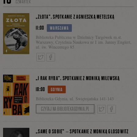
CZWARTEK
się
„ZŁOTA”. SPOTKANIE Z AGNIESZKĄ METELSKĄ
11:00
WARSZAWA
Biblioteka Publiczna w Dzielnicy Targówek m.st.
na
Warszawy, Czytelnia Naukowa nr I im. Janiny Englert,
ul. św. Wincentego 85
Facebooku
Tweetnij
Podziel
„I RAK RYBA”. SPOTKANIE Z MONIKĄ MILEWSKĄ
18:00
GDYNIA
się
Biblioteka Gdynia, ul. Świętojańska 141-143
CZYTAJ NA BIBLIOTEKAGDYNIA.PL
na
Tweetnij
Podziel
„SAME O SOBIE” – SPOTKANIE Z MONIKĄ GLOSOWITZ