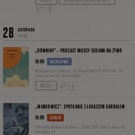
Spotkanie poprowadzi Tomasz Pasiut.
WIĘCEJ
CZYTAJ NA TFK.ARTUS.TORUN.PL
na
Tweetnij
Podziel
28
Facebooku
LISTOPADA
PIĄTEK
się
„RÓWNINY”– PODCAST MIĘDZY SERIAMI NA ŻYWO
18:00
WARSZAWA
Księgarnia Czarnego, al. Jana Pawła II 45A lok. 56
na
(wejście od ul. Nowolipki)
Spotkanie z Tomaszem S. Gałązką, tłumaczem
WIĘCEJ
książki Geralda Murnane'a
Równiny
. Rozmowę
Facebooku
poprowadzi Marcin Bełza.
Tweetnij
Podziel
„WAŃKOWICZ”. SPOTKANIE Z ŁUKASZEM GARBALEM
Nagranie odcinka jest otwarte dla publiczności.
18:00
LUBLIN
Zapraszamy!
się
Ośrodek Brama Grodzka – Teatr NN, sala czarna, ul.
Grodzka 21