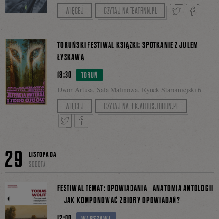
Rozmowę poprowadzi prof. Mirosław Filipowicz.
WIĘCEJ
CZYTAJ NA TEATRNN.PL
na
Tweetnij
Podziel
TORUŃSKI FESTIWAL KSIĄŻKI: SPOTKANIE Z JULEM
ŁYSKAWĄ
Facebooku
18:30
TORUŃ
się
Dwór Artusa, Sala Malinowa, Rynek Staromiejski 6
Spotkanie poprowadzi Michał Nogaś.
WIĘCEJ
CZYTAJ NA TFK.ARTUS.TORUN.PL
na
Tweetnij
Podziel
29
Facebook
LISTOPADA
SOBOTA
się
FESTIWAL TEMAT: OPOWIADANIA - ANATOMIA ANTOLOGII
– JAK KOMPONOWAĆ ZBIORY OPOWIADAŃ?
12:00
WARSZAWA