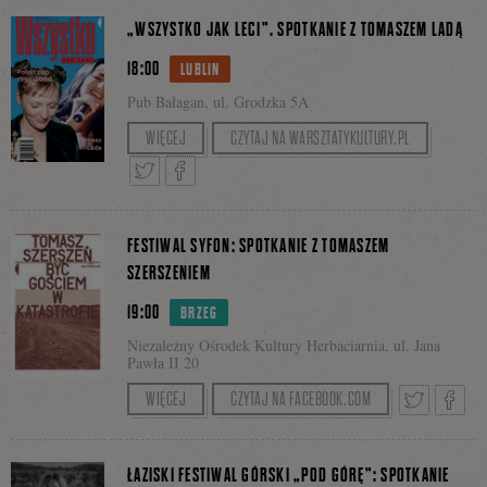
na Łódzkich Targach Książki tutaj:
Tweetnij
Podziel
„WSZYSTKO JAK LECI”. SPOTKANIE Z TOMASZEM LADĄ
https://czarne.com.pl/targi
18:00
LUBLIN
się
Pub Bałagan, ul. Grodzka 5A
Strefa Innych
Wydarzenie w ramach cyklu
WIĘCEJ
CZYTAJ NA WARSZTATYKULTURY.PL
Brzmień.
na
Po spotkaniu odbędzie się pokaz videoclipów
Tweetnij
Podziel
związanych z tematyką książki.
FESTIWAL SYFON: SPOTKANIE Z TOMASZEM
Facebooku
SZERSZENIEM
19:00
się
BRZEG
Niezależny Ośrodek Kultury Herbaciarnia, ul. Jana
Pawła II 20
Prowadzenie: Marcin Cielecki
WIĘCEJ
CZYTAJ NA FACEBOOK.COM
na
Tweetnij
Podzie
ŁAZISKI FESTIWAL GÓRSKI „POD GÓRĘ”: SPOTKANIE