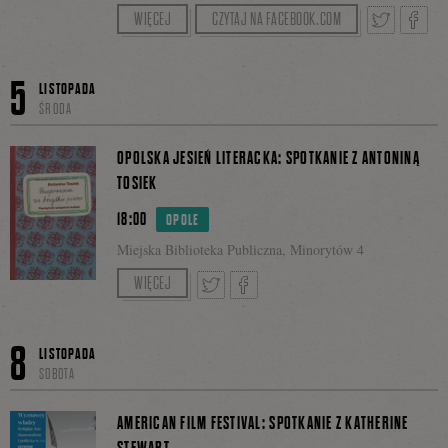
Zapraszamy na opowieść i pokaz zdjęć Szymona
WIĘCEJ
CZYTAJ NA FACEBOOK.COM
na
Drobniaka, autora książki „Gęsi odpoczywają na
Gotlandii”.
Tweetnij
Podzie
5
LISTOPADA
Facebo
Wydawnictwo Czarne sp. z o. o. jest
ŚRODA
beneficjentem programu własnego Instytutu
się
Książki „Certyfikat dla małych księgarni”.
OPOLSKA JESIEŃ LITERACKA: SPOTKANIE Z ANTONINĄ
TOSIEK
18:00
OPOLE
na
Miejska Biblioteka Publiczna, Minorytów 4
Prowadzenie: Joanna Filipczyk
WIĘCEJ
Facebo
Tweetnij
Podziel
8
LISTOPADA
SOBOTA
się
AMERICAN FILM FESTIVAL: SPOTKANIE Z KATHERINE
STEWART