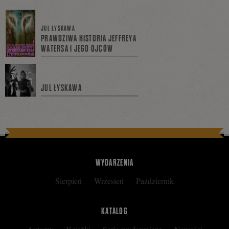
się
JUL ŁYSKAWA
PRAWDZIWA HISTORIA JEFFREYA
WATERSA I JEGO OJCÓW
na
JUL ŁYSKAWA
Facebooku
WYDARZENIA
Sierpień
Wrzesień
Październik
KATALOG