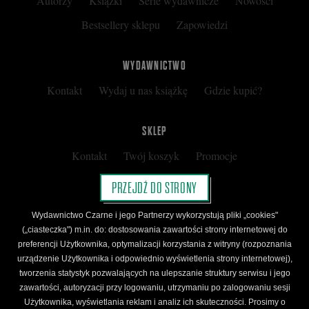
Autorzy
Książki
Serie wydawnicze
Nowości
Bestsellery sklepu
Zapowiedzi
WYDAWNICTWO
Kontakt
Wydaj u nas książkę
Gdzie kupić?
SKLEP
Kontakt
Twój koszyk
Promocje
Kup kartę podarunkową
Nota prawna
PRZEJDŹ DO STRONY
Regulamin
Polityka prywatności
Wydawnictwo Czarne i jego Partnerzy wykorzystują pliki „cookies"
Regulamin Klubu Czarnego
(„ciasteczka") m.in. do: dostosowania zawartości strony internetowej do
preferencji Użytkownika, optymalizacji korzystania z witryny (rozpoznania
Regulamin Karty Podarunkowej
urządzenie Użytkownika i odpowiednio wyświetlenia strony internetowej),
tworzenia statystyk pozwalających na ulepszanie struktury serwisu i jego
zawartości, autoryzacji przy logowaniu, utrzymaniu po zalogowaniu sesji
ŚLEDŹ CZARNE
Użytkownika, wyświetlania reklam i analiz ich skuteczności. Prosimy o