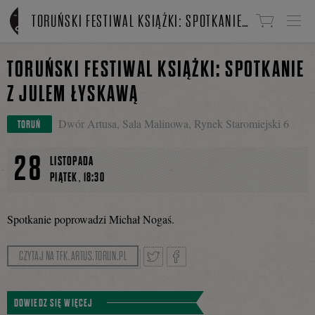
Linki do przejścia
TORUŃSKI FESTIWAL KSIĄŻKI: SPOTKANIE Z JULEM ŁYSKAWĄ
TORUŃSKI FESTIWAL KSIĄŻKI: SPOTKANIE
Z JULEM ŁYSKAWĄ
Dwór Artusa, Sala Malinowa, Rynek Staromiejski 6
TORUŃ
28
LISTOPADA
,
PIĄTEK
18:30
Spotkanie poprowadzi Michał Nogaś.
CZYTAJ NA TFK.ARTUS.TORUN.PL
Tweetnij
Podziel
DOWIEDZ SIĘ WIĘCEJ