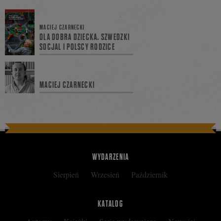
się
MACIEJ CZARNECKI
DLA DOBRA DZIECKA. SZWEDZKI
SOCJAL I POLSCY RODZICE
na
MACIEJ CZARNECKI
Facebooku
WYDARZENIA
Sierpień
Wrzesień
Październik
KATALOG