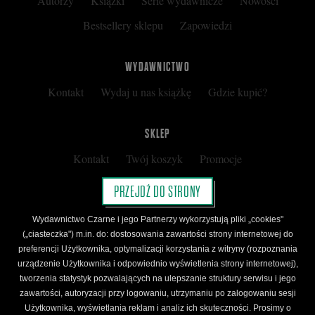
Autorzy
Książki
Serie wydawnicze
Nowości
Bestsellery sklepu
Zapowiedzi
WYDAWNICTWO
Kontakt
Wydaj u nas książkę
Gdzie kupić?
SKLEP
Kontakt
Twój koszyk
Promocje
Kup kartę podarunkową
Nota prawna
PRZEJDŹ DO STRONY
Regulamin
Polityka prywatności
Wydawnictwo Czarne i jego Partnerzy wykorzystują pliki „cookies"
Regulamin Klubu Czarnego
(„ciasteczka") m.in. do: dostosowania zawartości strony internetowej do
preferencji Użytkownika, optymalizacji korzystania z witryny (rozpoznania
Regulamin Karty Podarunkowej
urządzenie Użytkownika i odpowiednio wyświetlenia strony internetowej),
tworzenia statystyk pozwalających na ulepszanie struktury serwisu i jego
zawartości, autoryzacji przy logowaniu, utrzymaniu po zalogowaniu sesji
ŚLEDŹ CZARNE
Użytkownika, wyświetlania reklam i analiz ich skuteczności. Prosimy o