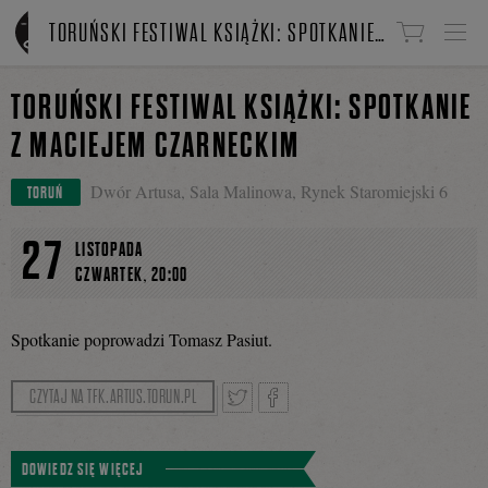
Linki do przejścia
TORUŃSKI FESTIWAL KSIĄŻKI: SPOTKANIE Z MACIEJEM CZARNECKIM
TORUŃSKI FESTIWAL KSIĄŻKI: SPOTKANIE
Z MACIEJEM CZARNECKIM
Dwór Artusa, Sala Malinowa, Rynek Staromiejski 6
TORUŃ
27
LISTOPADA
,
CZWARTEK
20:00
Spotkanie poprowadzi Tomasz Pasiut.
CZYTAJ NA TFK.ARTUS.TORUN.PL
Tweetnij
Podziel
DOWIEDZ SIĘ WIĘCEJ