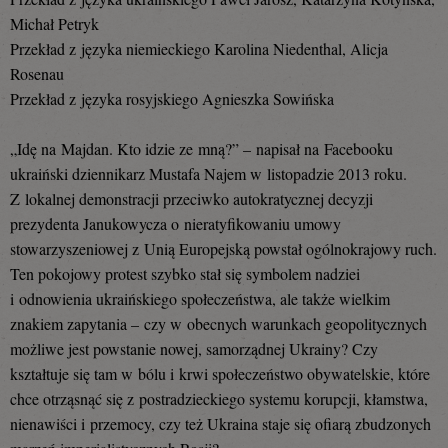
Michał Petryk
Przekład z języka niemieckiego Karolina Niedenthal, Alicja
Rosenau
Przekład z języka rosyjskiego Agnieszka Sowińska
„Idę na Majdan. Kto idzie ze mną?” – napisał na Facebooku
ukraiński dziennikarz Mustafa Najem w listopadzie 2013 roku.
Z lokalnej demonstracji przeciwko autokratycznej decyzji
prezydenta Janukowycza o nieratyfikowaniu umowy
stowarzyszeniowej z Unią Europejską powstał ogólnokrajowy ruch.
Ten pokojowy protest szybko stał się symbolem nadziei
i odnowienia ukraińskiego społeczeństwa, ale także wielkim
znakiem zapytania – czy w obecnych warunkach geopolitycznych
możliwe jest powstanie nowej, samorządnej Ukrainy? Czy
kształtuje się tam w bólu i krwi społeczeństwo obywatelskie, które
chce otrząsnąć się z postradzieckiego systemu korupcji, kłamstwa,
nienawiści i przemocy, czy też Ukraina staje się ofiarą zbudzonych