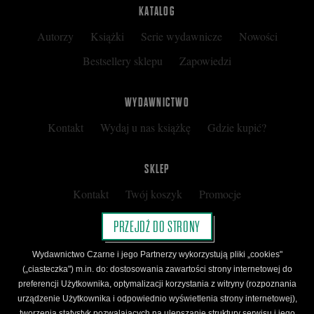
KATALOG
Autorzy
Książki
Serie wydawnicze
Nowości
Bestsellery sklepu
Zapowiedzi
WYDAWNICTWO
Kontakt
Wydaj u nas książkę
Gdzie kupić?
SKLEP
Kontakt
Twój koszyk
Promocje
Kup kartę podarunkową
Nota prawna
PRZEJDŹ DO STRONY
Regulamin
Polityka prywatności
Wydawnictwo Czarne i jego Partnerzy wykorzystują pliki „cookies"
Regulamin Klubu Czarnego
(„ciasteczka") m.in. do: dostosowania zawartości strony internetowej do
preferencji Użytkownika, optymalizacji korzystania z witryny (rozpoznania
Regulamin Karty Podarunkowej
urządzenie Użytkownika i odpowiednio wyświetlenia strony internetowej),
tworzenia statystyk pozwalających na ulepszanie struktury serwisu i jego