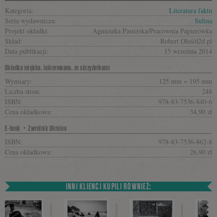
Kategoria:
Literatura faktu
Seria wydawnicza:
Sulina
Projekt okładki:
Agnieszka Pasierska/Pracownia Papierówka
Skład:
Robert Oleś/d2d.pl
Data publikacji:
15 września 2014
Okładka miękka, lakierowana, ze skrzydełkami
Wymiary:
125 mm × 195 mm
Liczba stron:
248
ISBN:
978-83-7536-840-6
Cena okładkowa:
34,90 zł
E-book・Zwrotnik Ukraina
ISBN:
978-83-7536-862-8
Cena okładkowa:
26,90 zł
INNI KLIENCI KUPILI RÓWNIEŻ: