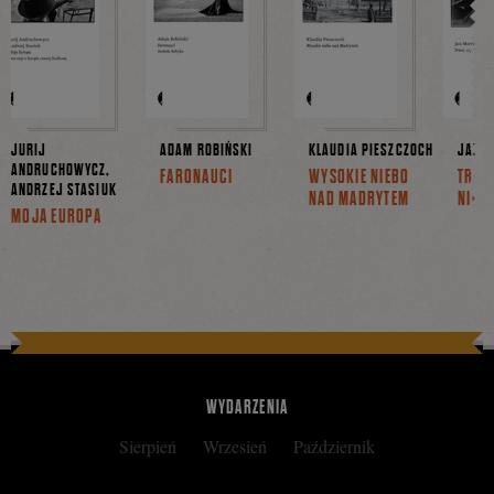
JURIJ
ADAM ROBIŃSKI
KLAUDIA PIESZCZOCH
JAN 
ANDRUCHOWYCZ,
FARONAUCI
WYSOKIE NIEBO
TRIES
ANDRZEJ STASIUK
NAD MADRYTEM
NIGDZ
MOJA EUROPA
WYDARZENIA
Sierpień
Wrzesień
Październik