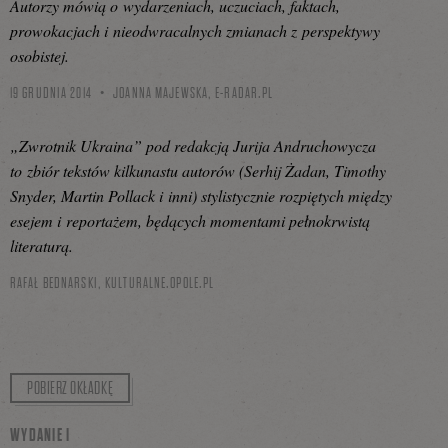
Autorzy mówią o wydarzeniach, uczuciach, faktach,
prowokacjach i nieodwracalnych zmianach z perspektywy
osobistej.
19 GRUDNIA 2014
JOANNA MAJEWSKA,
E-RADAR.PL
„Zwrotnik Ukraina” pod redakcją Jurija Andruchowycza
to zbiór tekstów kilkunastu autorów (Serhij Żadan, Timothy
Snyder, Martin Pollack i inni) stylistycznie rozpiętych między
esejem i reportażem, będących momentami pełnokrwistą
literaturą.
RAFAŁ BEDNARSKI,
KULTURALNE.OPOLE.PL
POBIERZ OKŁADKĘ
WYDANIE I