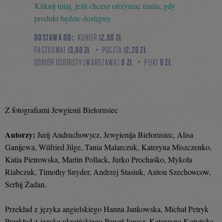
Kliknij tutaj, jeśli chcesz otrzymać maila, gdy
się
produkt będzie dostępny
DOSTAWA OD:
KURIER
12,60 ZŁ
PACZKOMAT
13,90 ZŁ
POCZTA
12,20 ZŁ
na
ODBIÓR OSOBISTY (WARSZAWA)
0 ZŁ
PLIKI
0 ZŁ
Facebooku
Z fotografiami Jewgienii Biełorusiec
Autorzy:
Jurij Andruchowycz, Jewgienija Biełorusiec, Alisa
Ganijewa, Wilfried Jilge, Tania Malarczuk, Kateryna Miszczenko,
Katia Pietrowska, Martin Pollack, Jurko Prochaśko, Mykoła
Riabczuk, Timothy Snyder, Andrzej Stasiuk, Anton Szechowcow,
Serhij Żadan.
Przekład z języka angielskiego Hanna Jankowska, Michał Petryk
Przekład z języka ukraińskiego Paweł Jarosz, Katarzyna Kotyńska,