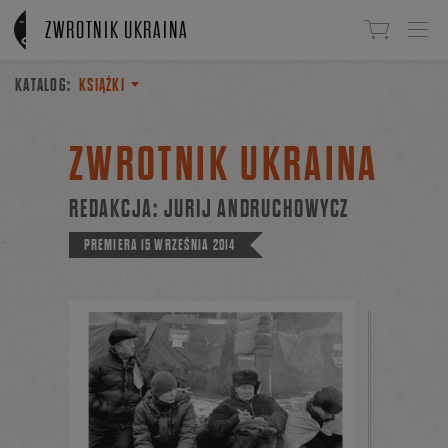
Linki do przejścia
ZWROTNIK UKRAINA
KATALOG:
KSIĄŻKI
ZWROTNIK UKRAINA
REDAKCJA:
JURIJ ANDRUCHOWYCZ
PREMIERA
15 WRZEŚNIA 2014