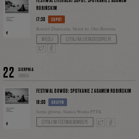
FESTIWAL LITERACKI SOPOT: SPOTKANIE Z ADAMEM
ROBIŃSKIM
17:30
się
SOPOT
Kościół Zbawiciela, Skwer ks. Otto Bowiena
Cykl MY
WIĘCEJ
CZYTAJ NA LITERACKISOPOT.PL
na
Prowadzenie Ana Matusevič
Tweetnij
Podziel
22
Facebooku
SIERPNIA
SOBOTA
się
FESTIWAL DOWÓD: SPOTKANIE Z ADAMEM ROBIŃSKIM
18:00
KRUTYŃ
Scena główna, Stanica Wodna PTTK
na
CZYTAJ NA FESTIWALDOWOD.PL
Tweetnij
Podziel
Facebooku