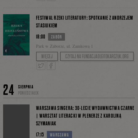
Tweetnij
Podziel
Facebooku
FESTIWAL RZEKI LITERATURY: SPOTKANIE Z ANDRZEJEM
STASIUKIEM
18:00
się
ZABÓR
Park w Zaborze, ul. Zamkowa 1
Z autorem rozmawia Irek Grin.
WIĘCEJ
CZYTAJ NA FUNDACJAOLGITOKARCZUK.ORG
na
Tweetnij
Podziel
24
Facebooku
SIERPNIA
PONIEDZIAŁEK
się
WARSZAWA SINGERA: 30-LECIE WYDAWNICTWA CZARNE
| WARSZTAT LITERACKI W PLENERZE Z KAROLINĄ
SZYMANIAK
na
17:15
WARSZAWA