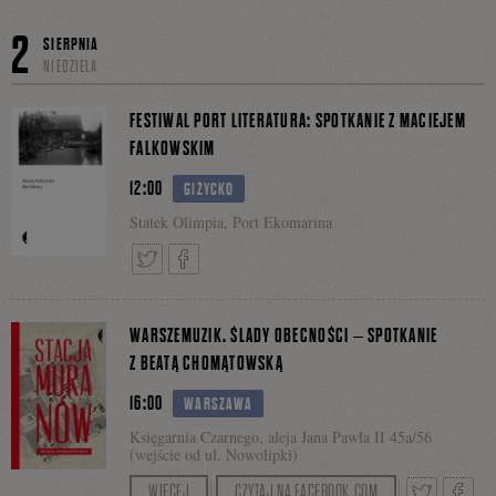
Tweetnij
Podziel
2
SIERPNIA
NIEDZIELA
się
FESTIWAL PORT LITERATURA: SPOTKANIE Z MACIEJEM
FALKOWSKIM
12:00
GIŻYCKO
na
Statek Olimpia, Port Ekomarina
Facebooku
Tweetnij
Podziel
WARSZEMUZIK. ŚLADY OBECNOŚCI – SPOTKANIE
Z BEATĄ CHOMĄTOWSKĄ
16:00
się
WARSZAWA
Księgarnia Czarnego, aleja Jana Pawła II 45a/56
(wejście od ul. Nowolipki)
Serdecznie zapraszamy do Księgarni Czarnego na
WIĘCEJ
CZYTAJ NA FACEBOOK.COM
na