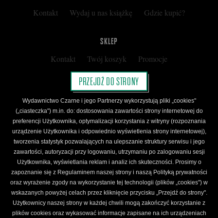
Kontakt
Wydaj u nas książkę
Gdzie kupić?
SKLEP
Kontakt
Twój koszyk
Promocje
Kup kartę podarunkową
Nota prawna
PRZEJDŹ DO STRONY
Regulamin
Polityka prywatności
Wydawnictwo Czarne i jego Partnerzy wykorzystują pliki „cookies"
Regulamin Klubu Czarnego
(„ciasteczka") m.in. do: dostosowania zawartości strony internetowej do
preferencji Użytkownika, optymalizacji korzystania z witryny (rozpoznania
Regulamin Karty Podarunkowej
urządzenie Użytkownika i odpowiednio wyświetlenia strony internetowej),
tworzenia statystyk pozwalających na ulepszanie struktury serwisu i jego
zawartości, autoryzacji przy logowaniu, utrzymaniu po zalogowaniu sesji
ŚLEDŹ CZARNE
Użytkownika, wyświetlania reklam i analiz ich skuteczności. Prosimy o
Facebook
YouTube
Instagram
Newsletter
zapoznanie się z Regulaminem naszej strony i naszą Polityką prywatności
oraz wyrażenie zgody na wykorzystanie tej technologii (plików „cookies") w
wskazanych powyżej celach przez kliknięcie przycisku „Przejdź do strony".
Użytkownicy naszej strony w każdej chwili mogą zakończyć korzystanie z
Wydawnictwo Czarne. Wszelkie prawa zastrzeżone. Projekt:
Fajne Chłopaki,
logo
plików cookies oraz wykasować informacje zapisane na ich urządzeniach
wydawnictwa: Kamil Targosz.