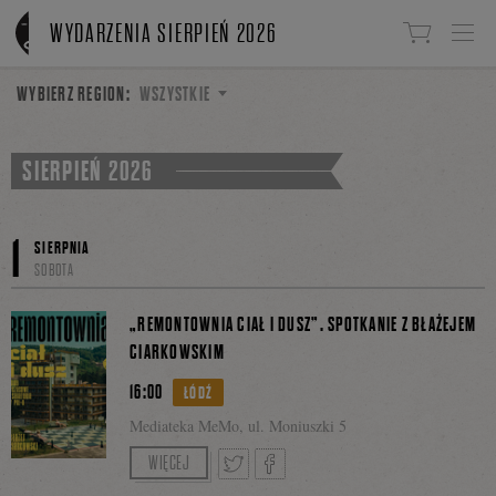
Linki do przejścia
WYDARZENIA SIERPIEŃ 2026
WYBIERZ REGION:
WSZYSTKIE
SIERPIEŃ 2026
1
SIERPNIA
SOBOTA
„REMONTOWNIA CIAŁ I DUSZ”. SPOTKANIE Z BŁAŻEJEM
CIARKOWSKIM
16:00
ŁÓDŹ
Mediateka MeMo, ul. Moniuszki 5
Spotkanie poprowadzi Marta Madejska.
WIĘCEJ