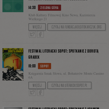
14:30
się
ZIELONA GÓRA
Klub Kultury Filmowej Kino Newa, Kazimierza
Wielkiego 21
Zwrot ludowy. Z Anetą Godynią (
Wiejskie dzieci.
WIĘCEJ
CZYTAJ NA FUNDACJAOLGITOKARCZUK.ORG
na
Kiedy nasi przodkowie byli mali
), Kacprem
Pobłockim (
Chamstwo
) i Antoniną Tosiek
(
Przepraszam za brzydkie pismo. Pamiętniki
Tweetnij
Podziel
Facebooku
FESTIWAL LITERACKI SOPOT: SPOTKANIE Z DOROTĄ
wiejskich kobiet
) rozmawia Amelia Sarnowska.
GRABEK
16:00
się
SOPOT
Księgarnia Smak Słowa, ul. Bohaterów Monte Cassino
6A
Cykl DEBIUTY
WIĘCEJ
CZYTAJ NA LITERACKISOPOT.PL
na
Prowadzenie: Joanna Borowik
Tweetnij
Podziel
Facebooku