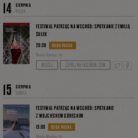
Tweetnij
Podzie
14
SIERPNIA
PIĄTEK
się
FESTIWAL PATRZĄC NA WSCHÓD: SPOTKANIE Z EMILIĄ
SUŁEK
20:30
BUDA RUSKA
na
Buda Ruska 16
Prowadzenie: Jędrzej Łukowski
WIĘCEJ
CZYTAJ NA FACEBOOK.COM
Facebo
Tweetnij
Podzie
15
SIERPNIA
SOBOTA
się
FESTIWAL PATRZĄC NA WSCHÓD: SPOTKANIE
Z WOJCIECHEM GÓRECKIM
13:00
BUDA RUSKA
na
Buda Ruska 16