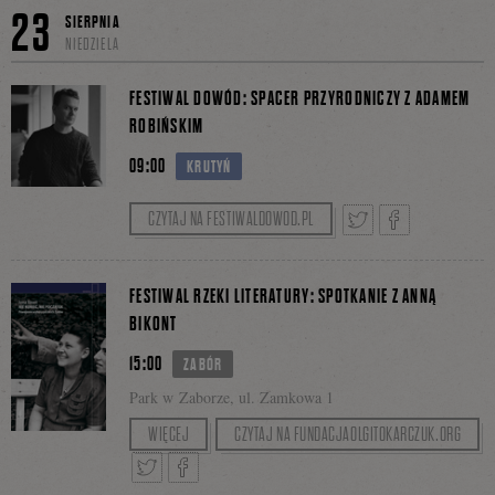
23
SIERPNIA
NIEDZIELA
się
FESTIWAL DOWÓD: SPACER PRZYRODNICZY Z ADAMEM
ROBIŃSKIM
09:00
KRUTYŃ
na
CZYTAJ NA FESTIWALDOWOD.PL
Facebooku
Tweetnij
Podziel
FESTIWAL RZEKI LITERATURY: SPOTKANIE Z ANNĄ
BIKONT
15:00
ZABÓR
się
Park w Zaborze, ul. Zamkowa 1
Z autorką rozmawia Urszula Glensk.
WIĘCEJ
CZYTAJ NA FUNDACJAOLGITOKARCZUK.ORG
na