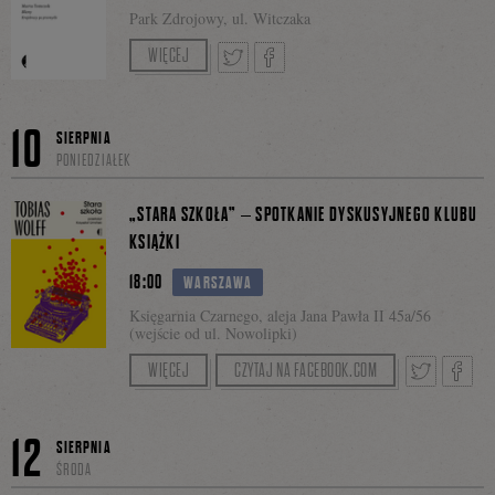
się
Park Zdrojowy, ul. Witczaka
Spotkanie w ramach plenerowego cyklu Czytanie
WIĘCEJ
na trawie.
na
Tweetnij
Podziel
10
SIERPNIA
PONIEDZIAŁEK
Facebooku
się
„STARA SZKOŁA” – SPOTKANIE DYSKUSYJNEGO KLUBU
KSIĄŻKI
18:00
WARSZAWA
na
Księgarnia Czarnego, aleja Jana Pawła II 45a/56
(wejście od ul. Nowolipki)
Serdecznie zapraszamy w poniedziałek 10 sierpnia
WIĘCEJ
CZYTAJ NA FACEBOOK.COM
Facebooku
o godzinie 18:00 do
Księgarni Czarnego
na
Nowolipkach na spotkanie Dyskusyjnego Klubu
Tweetnij
Podzie
12
SIERPNIA
Książki.
ŚRODA
Będziemy rozmawiać o książce Tobiasa Wolffa