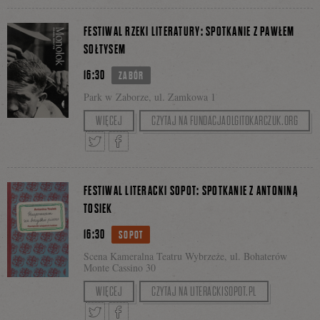
Tweetnij
Podziel
Facebooku
FESTIWAL RZEKI LITERATURY: SPOTKANIE Z PAWŁEM
SOŁTYSEM
16:30
się
ZABÓR
Park w Zaborze, ul. Zamkowa 1
Z autorem rozmawia Waldek Mazur.
WIĘCEJ
CZYTAJ NA FUNDACJAOLGITOKARCZUK.ORG
na
Tweetnij
Podziel
Facebooku
FESTIWAL LITERACKI SOPOT: SPOTKANIE Z ANTONINĄ
TOSIEK
16:30
się
SOPOT
Scena Kameralna Teatru Wybrzeże, ul. Bohaterów
Monte Cassino 30
Cykl MY
WIĘCEJ
CZYTAJ NA LITERACKISOPOT.PL
na
Prowadzenie: Hanna Łozowska