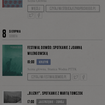
Scena Główna
Prowadzenie: Grażyna Lutosławska
WIĘCEJ
CZYTAJ NA STOLICAJEZYKAPOLSKIEGO.PL
Facebooku
Tweetnij
Podziel
8
SIERPNIA
SOBOTA
się
FESTIWAL DOWÓD: SPOTKANIE Z JOANNĄ
WILENGOWSKĄ
16:00
KRUTYŃ
na
Scena główna, Stanica Wodna PTTK
CZYTAJ NA FESTIWALDOWOD.PL
Facebooku
Tweetnij
Podziel
„BLIZNY”. SPOTKANIE Z MARTĄ TOMCZOK
17:00
JASTRZĘBIE - ZDRÓJ