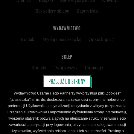
Autorzy
Książki
Serie wydawnicze
Nowości
Bestsellery sklepu
Zapowiedzi
WYDAWNICTWO
Kontakt
Wydaj u nas książkę
Gdzie kupić?
SKLEP
Kontakt
Twój koszyk
Promocje
Kup kartę podarunkową
Nota prawna
PRZEJDŹ DO STRONY
Regulamin
Polityka prywatności
Wydawnictwo Czarne i jego Partnerzy wykorzystują pliki „cookies"
Regulamin Klubu Czarnego
(„ciasteczka") m.in. do: dostosowania zawartości strony internetowej do
preferencji Użytkownika, optymalizacji korzystania z witryny (rozpoznania
Regulamin Karty Podarunkowej
urządzenie Użytkownika i odpowiednio wyświetlenia strony internetowej),
tworzenia statystyk pozwalających na ulepszanie struktury serwisu i jego
zawartości, autoryzacji przy logowaniu, utrzymaniu po zalogowaniu sesji
ŚLEDŹ CZARNE
Użytkownika, wyświetlania reklam i analiz ich skuteczności. Prosimy o