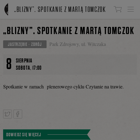
Linki do przejścia
„BLIZNY”. SPOTKANIE Z MARTĄ TOMCZOK
„BLIZNY”. SPOTKANIE Z MARTĄ TOMCZOK
Park Zdrojowy, ul. Witczaka
JASTRZĘBIE - ZDRÓJ
8
SIERPNIA
,
SOBOTA
17:00
Spotkanie w ramach plenerowego cyklu Czytanie na trawie.
Tweetnij
Podziel
DOWIEDZ SIĘ WIĘCEJ