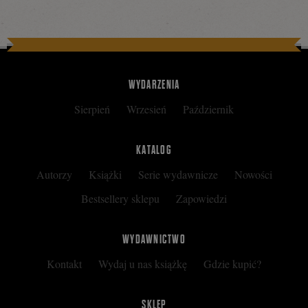
Tweetnij
Podziel
się
WYDARZENIA
Sierpień
Wrzesień
Październik
na
KATALOG
Autorzy
Książki
Serie wydawnicze
Nowości
Facebooku
Bestsellery sklepu
Zapowiedzi
WYDAWNICTWO
Kontakt
Wydaj u nas książkę
Gdzie kupić?
SKLEP