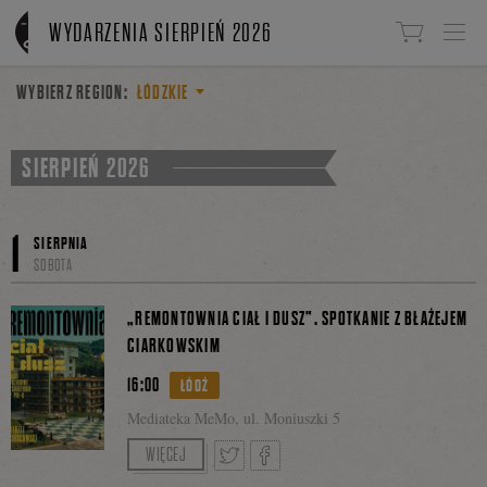
Linki do przejścia
WYDARZENIA SIERPIEŃ 2026
WYBIERZ REGION:
ŁÓDZKIE
SIERPIEŃ 2026
1
SIERPNIA
SOBOTA
„REMONTOWNIA CIAŁ I DUSZ”. SPOTKANIE Z BŁAŻEJEM
CIARKOWSKIM
16:00
ŁÓDŹ
Mediateka MeMo, ul. Moniuszki 5
Spotkanie poprowadzi Marta Madejska.
WIĘCEJ