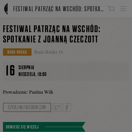
Linki do przejścia
FESTIWAL PATRZĄC NA WSCHÓD: SPOTKANIE Z JOANNĄ CZECZOTT
FESTIWAL PATRZĄC NA WSCHÓD:
SPOTKANIE Z JOANNĄ CZECZOTT
Buda Ruska 16
BUDA RUSKA
16
SIERPNIA
,
NIEDZIELA
18:00
Prowadzenie: Paulina Wilk
CZYTAJ NA FACEBOOK.COM
Tweetnij
Podziel
DOWIEDZ SIĘ WIĘCEJ