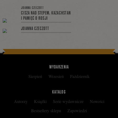
JOANNA CZECZOTT
CISZA NAD STEPEM. KAZACHSTAN
się
I PAMIĘĆ O ROSJI
JOANNA CZECZOTT
na
Facebooku
WYDARZENIA
Sierpień
Wrzesień
Październik
KATALOG
Autorzy
Książki
Serie wydawnicze
Nowości
Bestsellery sklepu
Zapowiedzi