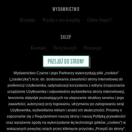
WYDAWNICTWO
Kontakt
Wydaj u nas książkę
Gdzie kupić?
SKLEP
Kontakt
Twój koszyk
Promocje
Kup kartę podarunkową
Nota prawna
PRZEJDŹ DO STRONY
Regulamin
Polityka prywatności
Wydawnictwo Czarne i jego Partnerzy wykorzystują pliki „cookies"
Regulamin Klubu Czarnego
(„ciasteczka") m.in. do: dostosowania zawartości strony internetowej do
preferencji Użytkownika, optymalizacji korzystania z witryny (rozpoznania
Regulamin Karty Podarunkowej
urządzenie Użytkownika i odpowiednio wyświetlenia strony internetowej),
tworzenia statystyk pozwalających na ulepszanie struktury serwisu i jego
zawartości, autoryzacji przy logowaniu, utrzymaniu po zalogowaniu sesji
ŚLEDŹ CZARNE
Użytkownika, wyświetlania reklam i analiz ich skuteczności. Prosimy o
Facebook
YouTube
Instagram
Newsletter
zapoznanie się z Regulaminem naszej strony i naszą Polityką prywatności
oraz wyrażenie zgody na wykorzystanie tej technologii (plików „cookies") w
wskazanych powyżej celach przez kliknięcie przycisku „Przejdź do strony".