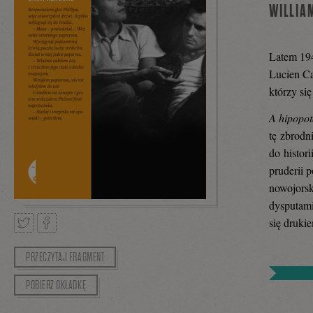
WILLIA
Latem 19
Lucien Ca
którzy si
A hipopo
tę zbrodni
do histor
pruderii 
nowojorsk
dysputami
się drukie
PRZECZYTAJ FRAGMENT
Tweetnij
Podziel
POBIERZ OKŁADKĘ