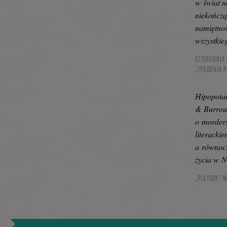
w świat n
niekończąc
namiętnoś
wszystkie
07 GRUDNIA 
„TYGODNIK P
Hipopota
& Burroug
o morders
literacki
a równocz
życia w N
„PLAYBOY” M.