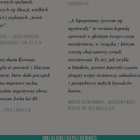
ocnych spelunek,
XIEGARNIA.PL
ych się libacji, wielkich
ci i szalonych „teorii
„A hipopotamy żywcem się
go”.
ugotowały” to owiana legendą
opowieść o głośnym swego czasu
2014
JERZY FRANCZAK,
OWSZECHNY” Z DN. 07.12.14
morderstwie, w związku z którym
zresztą obaj autorzy zostali
my duetu Kerouac
aresztowani. To też, jak zwykle
hs to powieść z kluczem
u bitników, portret Ameryki czasów
twie, które dało początek
drugiej wojny światowej, odmalow
emu impetowi ruchu,
z perspektywy stałych bywalców
eśnie sugestywny obraz
barów.
owym Jorku lat 40.
MARCIN ŚPIEWAKOWSKI, „WARSZAWA NASZE
MIASTO” NR. 85 Z DNIA 13.11.14
 / NR 11 Z DNIA 11.14
INNI KLIENCI KUPILI RÓWNIEŻ: