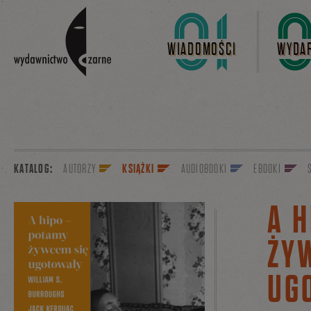
Linki do przejścia
WIADOMOŚCI
WYDAR
KATALOG:
AUTORZY
KSIĄŻKI
AUDIOBOOKI
EBOOKI
A 
ŻY
UG