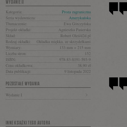
się
WYDANIE II
Kategoria:
Proza zagraniczna
Seria wydawnicza:
Amerykańska
na
Tłumaczenie:
Ewa Górczyńska
Projekt okładki:
Agnieszka Pasierska
Skład:
Robert Oleś/d2d.pl
Rodzaj okładki:
Okładka miękka, ze skrzydełkami
Facebooku
Wymiary:
133 mm × 215 mm
Liczba stron:
152
ISBN:
978-83-8191-593-9
Cena okładkowa:
38,90 zł
Data publikacji:
9 listopada 2022
POZOSTAŁE WYDANIA
Wydanie I
INNE KSIĄŻKI TEGO AUTORA