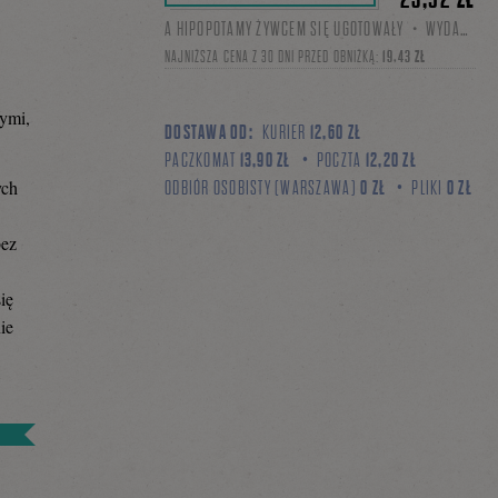
A HIPOPOTAMY ŻYWCEM SIĘ UGOTOWAŁY・WYDANIE I・MOBI, EPUB
NAJNIŻSZA CENA Z 30 DNI PRZED OBNIŻKĄ:
19,43 ZŁ
zymi,
DOSTAWA OD:
KURIER
12,60 ZŁ
PACZKOMAT
13,90 ZŁ
POCZTA
12,20 ZŁ
ych
ODBIÓR OSOBISTY (WARSZAWA)
0 ZŁ
PLIKI
0 ZŁ
bez
ię
ie