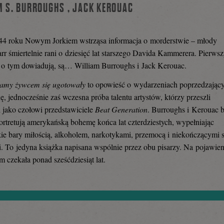
M S. BURROUGHS
,
JACK KEROUAC
44 roku Nowym Jorkiem wstrząsa informacja o morderstwie – młody
rr śmiertelnie rani o dziesięć lat starszego Davida Kammerera. Pierws
ę o tym dowiadują, są… William Burroughs i Jack Kerouac.
tamy żywcem się ugotowały
to opowieść o wydarzeniach poprzedzając
ę, jednocześnie zaś wczesna próba talentu artystów, którzy przeszli
ii jako czołowi przedstawiciele
Beat Generation
. Burroughs i Kerouac 
portretują amerykańską bohemę końca lat czterdziestych, wypełniając
ie bary miłością, alkoholem, narkotykami, przemocą i niekończącymi s
. To jedyna książka napisana wspólnie przez obu pisarzy. Na pojawien
m czekała ponad sześćdziesiąt lat.