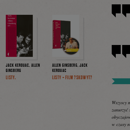
JACK KEROUAC, ALLEN
ALLEN GINSBERG, JACK
GINSBERG
KEROUAC
LISTY.
LISTY + FILM ?SKOWYT?
Wszyscy n
zanurzyć 
obyczajow
w czasy n