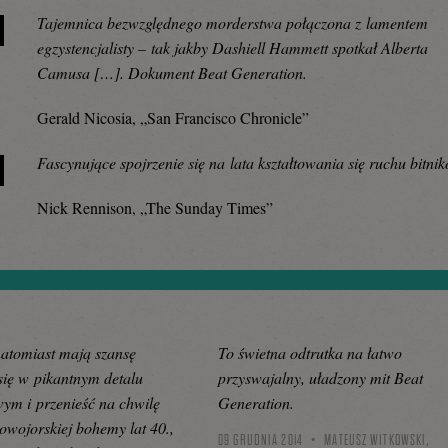
Tajemnica bezwzględnego morderstwa połączona z lamentem
egzystencjalisty – tak jakby Dashiell Hammett spotkał Alberta
Camusa […]. Dokument Beat Generation.
Gerald Nicosia, „San Francisco Chronicle”
Fascynujące spojrzenie się na lata kształtowania się ruchu bitni
Nick Rennison, „The Sunday Times”
atomiast mają szansę
To świetna odtrutka na łatwo
się w pikantnym detalu
przyswajalny, uładzony mit Beat
ym i przenieść na chwilę
Generation.
owojorskiej bohemy lat 40.,
09 GRUDNIA 2014
MATEUSZ WITKOWSKI,