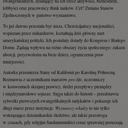
ewangelikalnych, działający na ich rzecz aktywiści, biznesmeni,
lobbyści oraz pracownicy think tanków. Cel? Zmiana Stanów
Zjednoczonych w państwo wyznaniowe.
To już dawno przestała być nisza. Chrześcijańscy nacjonaliści,
wspierani przez miliarderów, kształtują dziś główny nurt
amerykańskiej polityki. Ich postulaty dotarły do Kongresu i Białego
Domu. Żądają wpływu na różne obszary życia społecznego: zakazu
aborcji, przyzwolenia na bicie dzieci, ograniczenia praw
mniejszości.
Autorka przemierza Stany od Kalifornii po Karolinę Północną.
Rozmawia z uczestnikami marszów
pro-life
, uczestniczy
w konwentach skrajnej prawicy, śledzi przepływy pieniędzy
i międzynarodowe sojusze. Sięga także do historii – przedstawia
sylwetki pierwszych ewangelikalnych radykałów i pokazuje ich
długi marsz przez instytucje.
Wyznawcy władzy
to nie tylko
wstrząsające dziennikarskie śledztwo, ale także przestroga
w czasach, gdy religijni fundamentaliści coraz sprawniej poruszają