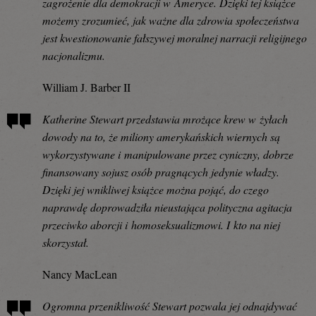
zagrożenie dla demokracji w Ameryce. Dzięki tej książce
możemy zrozumieć, jak ważne dla zdrowia społeczeństwa
jest kwestionowanie fałszywej moralnej narracji religijnego
nacjonalizmu.
William J. Barber II
Katherine Stewart przedstawia mrożące krew w żyłach
dowody na to, że miliony amerykańskich wiernych są
wykorzystywane i manipulowane przez cyniczny, dobrze
finansowany sojusz osób pragnących jedynie władzy.
Dzięki jej wnikliwej książce można pojąć, do czego
naprawdę doprowadziła nieustająca polityczna agitacja
przeciwko aborcji i homoseksualizmowi. I kto na niej
skorzystał.
Nancy MacLean
Ogromna przenikliwość Stewart pozwala jej odnajdywać