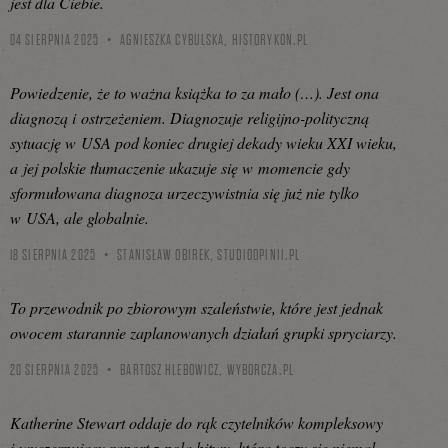
jest dla Ciebie.
04 SIERPNIA 2025
AGNIESZKA CYBULSKA,
HISTORYKON.PL
Powiedzenie, że to ważna książka to za mało (…). Jest ona
diagnozą i ostrzeżeniem. Diagnozuje religijno-polityczną
sytuację w USA pod koniec drugiej dekady wieku XXI wieku,
a jej polskie tłumaczenie ukazuje się w momencie gdy
sformułowana diagnoza urzeczywistnia się już nie tylko
w USA, ale globalnie.
18 SIERPNIA 2025
STANISŁAW OBIREK,
STUDIOOPINII.PL
To przewodnik po zbiorowym szaleństwie, które jest jednak
owocem starannie zaplanowanych działań grupki spryciarzy.
20 SIERPNIA 2025
BARTOSZ HLEBOWICZ,
WYBORCZA.PL
Katherine Stewart oddaje do rąk czytelników kompleksowy
i wyczerpujący raport z pola bitwy, która toczy się niemal