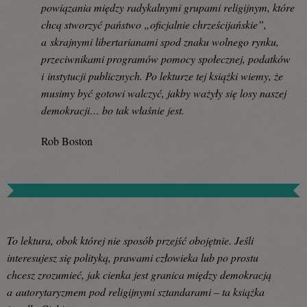
powiązania między radykalnymi grupami religijnym, które
chcą stworzyć państwo „oficjalnie chrześcijańskie”,
a skrajnymi libertarianami spod znaku wolnego rynku,
przeciwnikami programów pomocy społecznej, podatków
i instytucji publicznych. Po lekturze tej książki wiemy, że
musimy być gotowi walczyć, jakby ważyły się losy naszej
demokracji… bo tak właśnie jest.
Rob Boston
To lektura, obok której nie sposób przejść obojętnie. Jeśli
interesujesz się polityką, prawami człowieka lub po prostu
chcesz zrozumieć, jak cienka jest granica między demokracją
a autorytaryzmem pod religijnymi sztandarami – ta książka