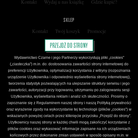
Kontakt
Wydaj u nas książkę
Gdzie kupić?
SKLEP
Kontakt
Twój koszyk
Promocje
Kup kartę podarunkową
Nota prawna
PRZEJDŹ DO STRONY
Regulamin
Polityka prywatności
Wydawnictwo Czarne i jego Partnerzy wykorzystują pliki „cookies"
Regulamin Klubu Czarnego
(„ciasteczka") m.in. do: dostosowania zawartości strony internetowej do
preferencji Użytkownika, optymalizacji korzystania z witryny (rozpoznania
Regulamin Karty Podarunkowej
urządzenie Użytkownika i odpowiednio wyświetlenia strony internetowej),
tworzenia statystyk pozwalających na ulepszanie struktury serwisu i jego
zawartości, autoryzacji przy logowaniu, utrzymaniu po zalogowaniu sesji
ŚLEDŹ CZARNE
Użytkownika, wyświetlania reklam i analiz ich skuteczności. Prosimy o
Facebook
YouTube
Instagram
Newsletter
zapoznanie się z Regulaminem naszej strony i naszą Polityką prywatności
oraz wyrażenie zgody na wykorzystanie tej technologii (plików „cookies") w
wskazanych powyżej celach przez kliknięcie przycisku „Przejdź do strony".
Użytkownicy naszej strony w każdej chwili mogą zakończyć korzystanie z
Wydawnictwo Czarne. Wszelkie prawa zastrzeżone. Projekt:
Fajne Chłopaki,
logo
plików cookies oraz wykasować informacje zapisane na ich urządzeniach
wydawnictwa: Kamil Targosz.
końcowych przez dokonanie zmian ustawień w sposób opisany m.in. w