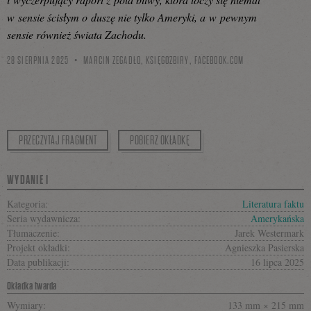
w sensie ścisłym o duszę nie tylko Ameryki, a w pewnym
sensie również świata Zachodu.
28 SIERPNIA 2025
MARCIN ZEGADŁO, KSIĘGOZBIRY,
FACEBOOK.COM
PRZECZYTAJ FRAGMENT
POBIERZ OKŁADKĘ
WYDANIE I
Kategoria:
Literatura faktu
Seria wydawnicza:
Amerykańska
Tłumaczenie:
Jarek Westermark
Projekt okładki:
Agnieszka Pasierska
Data publikacji:
16 lipca 2025
Okładka twarda
Wymiary:
133 mm × 215 mm