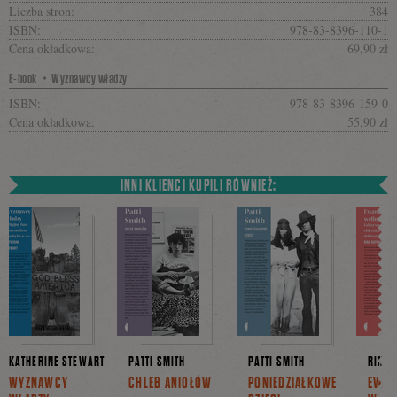
Liczba stron:
384
ISBN:
978-83-8396-110-1
Cena okładkowa:
69,90 zł
E-book・Wyznawcy władzy
ISBN:
978-83-8396-159-0
Cena okładkowa:
55,90 zł
INNI KLIENCI KUPILI RÓWNIEŻ:
KATHERINE STEWART
PATTI SMITH
PATTI SMITH
RINA 
WYZNAWCY
CHLEB ANIOŁÓW
PONIEDZIAŁKOWE
EWAN