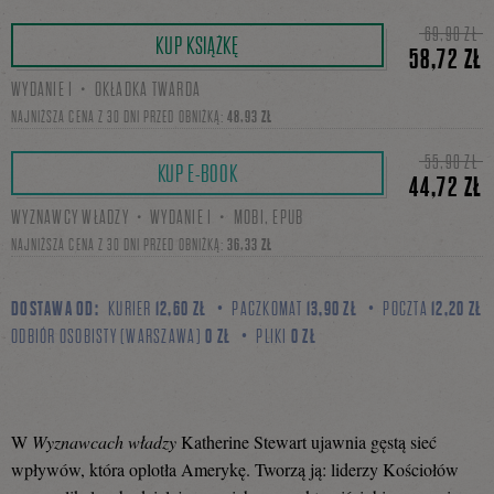
Tweetnij
Podziel
69,90 ZŁ
KUP KSIĄŻKĘ
58,72 ZŁ
WYDANIE I・OKŁADKA TWARDA
się
NAJNIŻSZA CENA Z 30 DNI PRZED OBNIŻKĄ:
48,93 ZŁ
55,90 ZŁ
KUP E-BOOK
44,72 ZŁ
na
WYZNAWCY WŁADZY・WYDANIE I・MOBI, EPUB
NAJNIŻSZA CENA Z 30 DNI PRZED OBNIŻKĄ:
36,33 ZŁ
Facebooku
DOSTAWA OD:
KURIER
12,60 ZŁ
PACZKOMAT
13,90 ZŁ
POCZTA
12,20 ZŁ
ODBIÓR OSOBISTY (WARSZAWA)
0 ZŁ
PLIKI
0 ZŁ
W
Wyznawcach władzy
Katherine Stewart ujawnia gęstą sieć
wpływów, która oplotła Amerykę. Tworzą ją: liderzy Kościołów