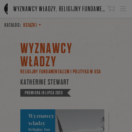
Linki do przejścia
WYZNAWCY WŁADZY. RELIGIJNY FUNDAMENTALIZM I POLITYKA W USA
KATALOG:
KSIĄŻKI
WYZNAWCY
WŁADZY
RELIGIJNY FUNDAMENTALIZM I POLITYKA W USA
KATHERINE STEWART
PREMIERA
16 LIPCA 2025