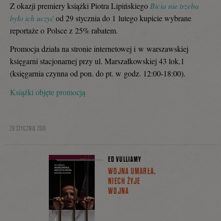
Z okazji premiery książki Piotra Lipińskiego
Bicia nie trzeba
było ich uczyć
od 29 stycznia do 1 lutego kupicie wybrane
reportaże o Polsce z 25% rabatem.
Promocja działa na stronie internetowej i w warszawskiej
księgarni stacjonarnej przy ul. Marszałkowskiej 43 lok.1
(księgarnia czynna od pon. do pt. w godz. 12:00-18:00).
Książki objęte promocją
29 STYCZNIA 2016
ED VULLIAMY
WOJNA UMARŁA,
NIECH ŻYJE
WOJNA