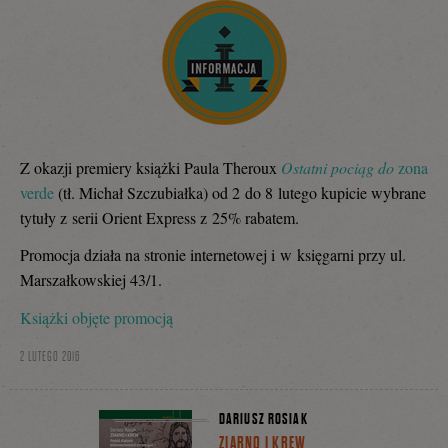
Z okazji premiery książki Paula Theroux
Ostatni pociąg do
zona
v
erde
(tł. Michał Szczubiałka) od 2 do 8 lutego kupicie wybrane
tytuły z serii Orient Express z 25% rabatem.
Promocja działa na stronie internetowej i w księgarni przy ul.
Marszałkowskiej 43/1.
Książki objęte promocją
2 LUTEGO 2016
DARIUSZ ROSIAK
ZIARNO I KREW