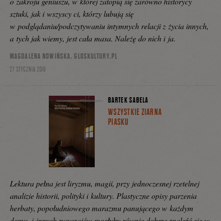
o zakroju geniuszu, w której zatopią się zarówno historycy
sztuki, jak i wszyscy ci, którzy lubują się
w podglądaniu/podczytywaniu intymnych relacji z życia innych,
a tych jak wiemy, jest cała masa. Należę do nich i ja.
MAGDALENA NOWIŃSKA, GLOSKULTURY.PL
27 STYCZNIA 2016
BARTEK SABELA
WSZYSTKIE ZIARNA
PIASKU
Lektura pełna jest liryzmu, magii, przy jednoczesnej rzetelnej
analizie historii, polityki i kultury. Plastyczne opisy parzenia
herbaty, popołudniowego marazmu panującego w każdym
domu, i innych zwyczajów mogłyby równie dobrze znaleźć się w