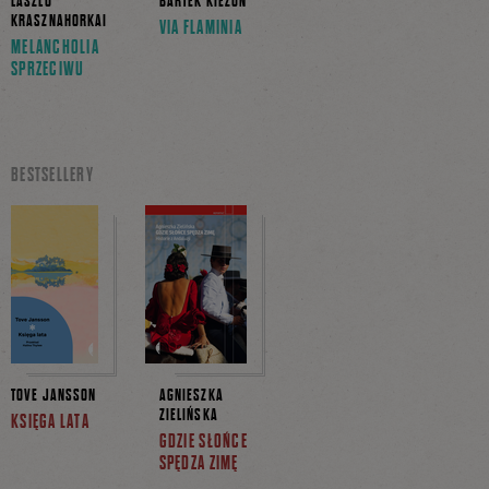
LÁSZLÓ
BARTEK KIEŻUN
KRASZNAHORKAI
VIA FLAMINIA
MELANCHOLIA
SPRZECIWU
BESTSELLERY
TOVE JANSSON
AGNIESZKA
ZIELIŃSKA
KSIĘGA LATA
GDZIE SŁOŃCE
SPĘDZA ZIMĘ