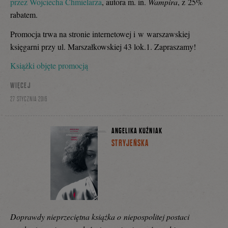
przez Wojciecha Chmielarza
, autora m. in.
Wampira
, z 25%
rabatem.
Promocja trwa na stronie internetowej i w warszawskiej
księgarni przy ul. Marszałkowskiej 43 lok.1. Zapraszamy!
Książki objęte promocją
WIĘCEJ
27 STYCZNIA 2016
ANGELIKA KUŹNIAK
STRYJEŃSKA
Doprawdy nieprzeciętna książka o niepospolitej postaci