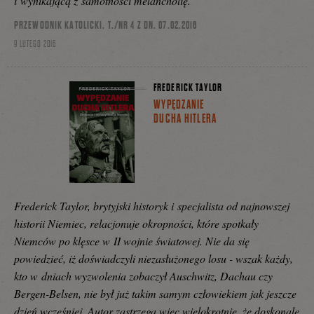
i wynikającą z samotności melancholię.
PRZEWODNIK KATOLICKI, T./NR 4 Z DN. 07.02.2016
9 LUTEGO 2016
FREDERICK TAYLOR
WYPĘDZANIE
DUCHA HITLERA
Frederick Taylor, brytyjski historyk i specjalista od najnowszej
historii Niemiec, relacjonuje okropności, które spotkały
Niemców po klęsce w II wojnie światowej. Nie da się
powiedzieć, iż doświadczyli niezasłużonego losu - wszak każdy,
kto w dniach wyzwolenia zobaczył Auschwitz, Dachau czy
Bergen-Belsen, nie był już takim samym człowiekiem jak jeszcze
dzień wcześniej. Autor zastrzega więc wielokrotnie, że doskonale