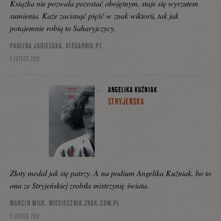
Książka nie pozwala pozostać obojętnym, staje się wyrzutem
sumienia. Każe zacisnąć pięść w znak wiktorii, tak jak
potajemnie robią to Saharyjczycy.
PAULINA JAGIELSKA, XIEGARNIA.PL
2 LUTEGO 2016
ANGELIKA KUŹNIAK
STRYJEŃSKA
Złoty medal jak się patrzy. A na podium Angelika Kuźniak, bo to
ona ze Stryjeńskiej zrobiła mistrzynię świata.
MARCIN WILK, MIESIECZNIK.ZNAK.COM.PL
2 LUTEGO 2016