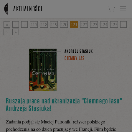
Linki do przejścia
AKTUALNOŚCI
«
‹
…
417
418
419
420
421
422
423
424
425
…
›
»
ANDRZEJ STASIUK
CIEMNY LAS
Ruszają prace nad ekranizacją "Ciemnego lasu"
Andrzeja Stasiuka!
Zadania podjął się Maciej Patronik, reżyser polskiego
pochodzenia na co dzień pracujący we Francji. Film będzie