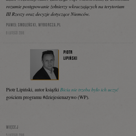
rozumie postępowanie żołnierzy wkraczających na terytorium
III Rzeszy oraz decyzje dotyczące Niemców.
PAWEŁ SMOLEŃSKI, WYBORCZA.PL
8 LUTEGO 2016
PIOTR
LIPIŃSKI
Piotr Lipiński, autor książki
Bicia nie trzeba było ich uczyć
gościem programu #dziejesienazywo (WP).
WIĘCEJ
5 LUTEGO 2016