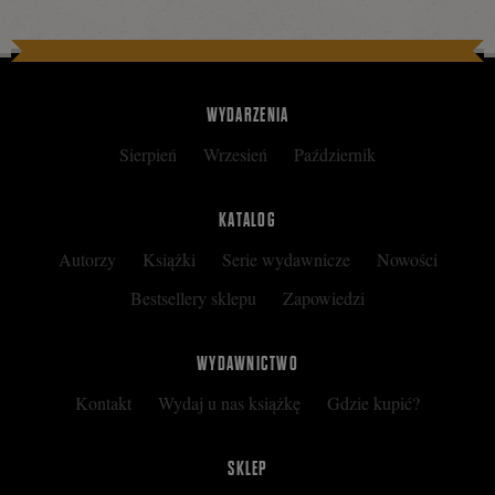
WYDARZENIA
Sierpień
Wrzesień
Październik
KATALOG
Autorzy
Książki
Serie wydawnicze
Nowości
Bestsellery sklepu
Zapowiedzi
WYDAWNICTWO
Kontakt
Wydaj u nas książkę
Gdzie kupić?
SKLEP