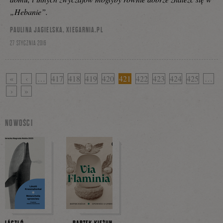
„Hebanie”.
PAULINA JAGIELSKA, XIEGARNIA.PL
27 STYCZNIA 2016
«
‹
…
417
418
419
420
421
422
423
424
425
…
›
»
NOWOŚCI