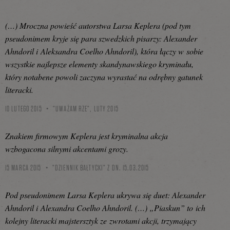
(…) Mroczna powieść autorstwa Larsa Keplera (pod tym
pseudonimem kryje się para szwedzkich pisarzy: Alexander
Ahndoril i Aleksandra Coelho Ahndoril), która łączy w sobie
wszystkie najlepsze elementy skandynawskiego kryminału,
który notabene powoli zaczyna wyrastać na odrębny gatunek
literacki.
10 LUTEGO 2015
"UWAŻAM RZE", LUTY 2015
Znakiem firmowym Keplera jest kryminalna akcja
wzbogacona silnymi akcentami grozy.
15 MARCA 2015
"DZIENNIK BAŁTYCKI" Z DN. 15.03.2015
Pod pseudonimem Larsa Keplera ukrywa się duet: Alexander
Ahndoril i Alexandra Coelho Ahndoril. (…) „Piaskun” to ich
kolejny literacki majstersztyk ze zwrotami akcji, trzymający