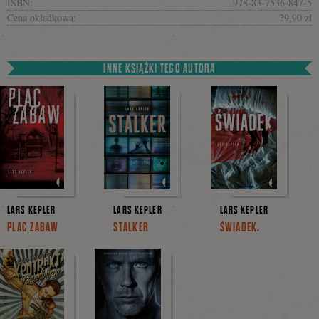
ISBN:
978-83-7536-847-5
Cena okładkowa:
29,90 zł
INNE KSIĄŻKI TEGO AUTORA
LARS KEPLER
LARS KEPLER
LARS KEPLER
PLAC ZABAW
STALKER
ŚWIADEK.