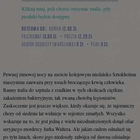
Kliknij tutaj, jeśli chcesz otrzymać maila, gdy
się
produkt będzie dostępny
DOSTAWA OD:
KURIER
12,60 ZŁ
PACZKOMAT
13,90 ZŁ
POCZTA
12,20 ZŁ
na
ODBIÓR OSOBISTY (WARSZAWA)
0 ZŁ
PLIKI
0 ZŁ
Facebooku
Pewnej zimowej nocy na moście kolejowym niedaleko Sztokholmu
maszynista zauważa przy torach broczącego krwią człowieka.
Ranny trafia do szpitala z rzadkim w tych okolicach ciężkim
zakażeniem bakteryjnym, tak zwaną chorobą legionistów.
Zaskoczenie jest jeszcze większe, kiedy okazuje się, że tajemniczy
chory od siedmiu lat widnieje w rejestrze zmarłych. Wszystko
wskazuje na to, że jest jedną z wielu nieodnalezionych dotąd ofiar
seryjnego mordercy Jurka Waltera. Ale jakim cudem odnalazł się
po tylu latach, skoro jego niedoszły zabójca od dawna odsiaduje