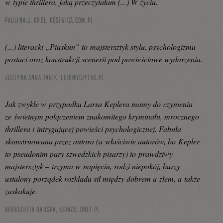
w typie thrillera, jaką przeczytałam (...) W życiu.
PAULINA J. KRÓL,
KOSTNICA.COM.PL
(...) literacki „Piaskun” to majstersztyk stylu, psychologizmu
postaci oraz konstrukcji scenerii pod powieściowe wydarzenia.
JUSTYNA ANNA ZANIK,
LUBIMYCZYTAC.PL
Jak zwykle w przypadku Larsa Keplera mamy do czynienia
ze świetnym połączeniem znakomitego kryminału, mrocznego
thrillera i intrygującej powieści psychologicznej. Fabuła
skonstruowana przez autora (a właściwie autorów, bo Kepler
to pseudonim pary szwedzkich pisarzy) to prawdziwy
majstersztyk – trzyma w napięciu, rodzi niepokój, burzy
ustalony porządek rozkładu sił między dobrem a złem, a także
zaskakuje.
BERNADETTA DARSKA,
KSIAZKI.ONET.PL