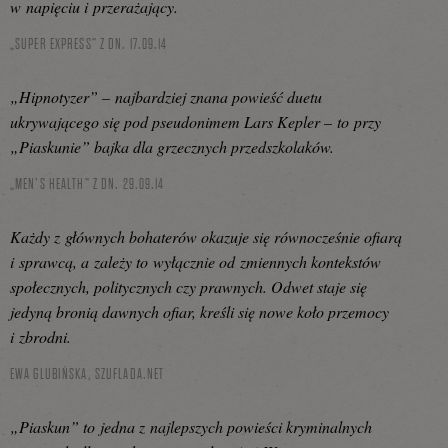
w napięciu i przerażający.
„SUPER EXPRESS” Z DN. 17.09.14
„Hipnotyzer” – najbardziej znana powieść duetu
ukrywającego się pod pseudonimem Lars Kepler – to przy
„Piaskunie” bajka dla grzecznych przedszkolaków.
„MEN’S HEALTH” Z DN. 29.09.14
Każdy z głównych bohaterów okazuje się równocześnie ofiarą
i sprawcą, a zależy to wyłącznie od zmiennych kontekstów
społecznych, politycznych czy prawnych. Odwet staje się
jedyną bronią dawnych ofiar, kreśli się nowe koło przemocy
i zbrodni.
EWA GLUBIŃSKA,
SZUFLADA.NET
„Piaskun” to jedna z najlepszych powieści kryminalnych