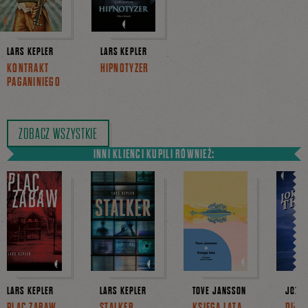
LARS KEPLER
LARS KEPLER
KONTRAKT
HIPNOTYZER
PAGANINIEGO
ZOBACZ WSZYSTKIE
INNI KLIENCI KUPILI RÓWNIEŻ:
LARS KEPLER
LARS KEPLER
TOVE JANSSON
JOHAN
PLAC ZABAW
STALKER
KSIĘGA LATA
DUCH