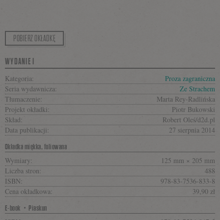
POBIERZ OKŁADKĘ
WYDANIE I
Kategoria:
Proza zagraniczna
Seria wydawnicza:
Ze Strachem
Tłumaczenie:
Marta Rey-Radlińska
Projekt okładki:
Piotr Bukowski
Skład:
Robert Oleś/d2d.pl
Data publikacji:
27 sierpnia 2014
Okładka miękka, foliowana
Wymiary:
125 mm × 205 mm
Liczba stron:
488
ISBN:
978-83-7536-833-8
Cena okładkowa:
39,90 zł
E-book・Piaskun