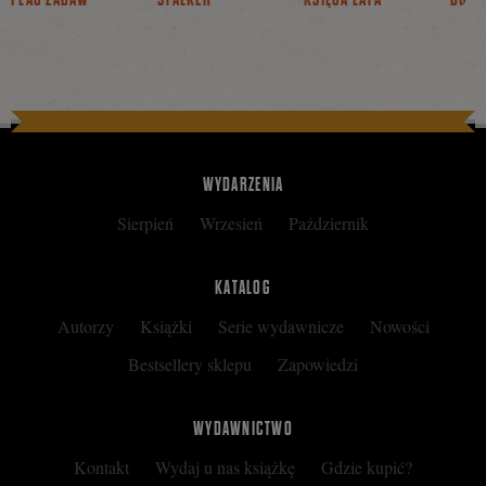
WYDARZENIA
Sierpień
Wrzesień
Październik
KATALOG
Autorzy
Książki
Serie wydawnicze
Nowości
Bestsellery sklepu
Zapowiedzi
WYDAWNICTWO
Kontakt
Wydaj u nas książkę
Gdzie kupić?