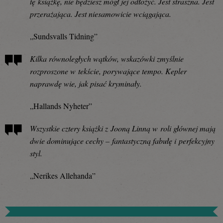
tę książkę, nie będziesz mógł jej odłożyć. Jest straszna. Jest
przerażająca. Jest niesamowicie wciągająca.
„Sundsvalls Tidning”
Kilka równoległych wątków, wskazówki zmyślnie
rozproszone w tekście, porywające tempo. Kepler
naprawdę wie, jak pisać kryminały.
„Hallands Nyheter”
Wszystkie cztery książki z Jooną Linną w roli głównej mają
dwie dominujące cechy – fantastyczną fabułę i perfekcyjny
styl.
„Nerikes Allehanda”