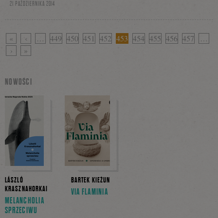
21 PAŹDZIERNIKA 2014
«
‹
…
449
450
451
452
453
454
455
456
457
…
›
»
NOWOŚCI
LÁSZLÓ
BARTEK KIEŻUN
KRASZNAHORKAI
VIA FLAMINIA
MELANCHOLIA
SPRZECIWU