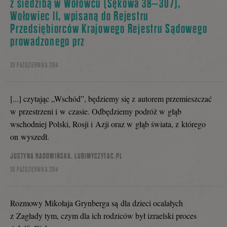
z siedzibą w Wołowcu (Sękowa 38–307),
Wołowiec 11, wpisaną do Rejestru
Przedsiębiorców Krajowego Rejestru Sądowego
prowadzonego prz
30 PAŹDZIERNIKA 2014
[...] czytając „Wschód”, będziemy się z autorem przemieszczać
w przestrzeni i w czasie. Odbędziemy podróż w głąb
wschodniej Polski, Rosji i Azji oraz w głąb świata, z którego
on wyszedł.
JUSTYNA RADOMIŃSKA, LUBIMYCZYTAC.PL
30 PAŹDZIERNIKA 2014
Rozmowy Mikołaja Grynberga są dla dzieci ocalałych
z Zagłady tym, czym dla ich rodziców był izraelski proces