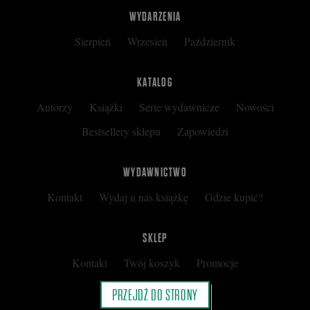
WYDARZENIA
Sierpień
Wrzesień
Październik
KATALOG
Autorzy
Książki
Serie wydawnicze
Nowości
Bestsellery sklepu
Zapowiedzi
WYDAWNICTWO
Kontakt
Wydaj u nas książkę
Gdzie kupić?
SKLEP
Kontakt
Twój koszyk
Promocje
Kup kartę podarunkową
Nota prawna
PRZEJDŹ DO STRONY