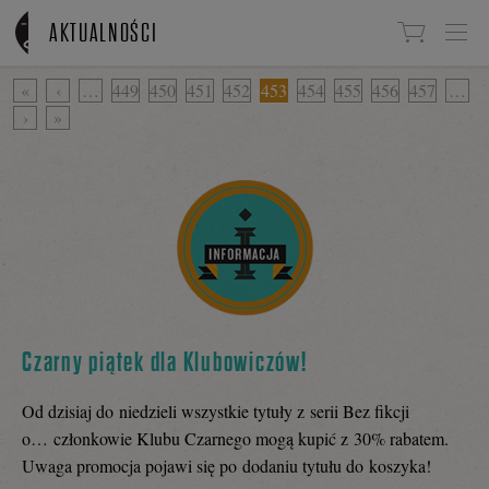
Linki do przejścia
AKTUALNOŚCI
«
‹
…
449
450
451
452
453
454
455
456
457
…
›
»
Czarny piątek dla Klubowiczów!
Od dzisiaj do niedzieli wszystkie tytuły z serii Bez fikcji
o… członkowie Klubu Czarnego mogą kupić z 30% rabatem.
Uwaga promocja pojawi się po dodaniu tytułu do koszyka!