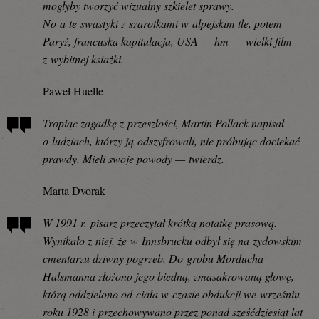
mogłyby tworzyć wizualny szkielet sprawy.
No a te swastyki z szarotkami w alpejskim tle, potem
Paryż, francuska kapitulacja, USA — hm — wielki film
z wybitnej ksiażki.
Paweł Huelle
Tropiąc zagadkę z przeszłości, Martin Pollack napisał
o ludziach, którzy ją odszyfrowali, nie próbując dociekać
prawdy. Mieli swoje powody — twierdz.
Marta Dvorak
W 1991 r. pisarz przeczytał krótką notatkę prasową.
Wynikało z niej, że w Innsbrucku odbył się na żydowskim
cmentarzu dziwny pogrzeb. Do grobu Morducha
Halsmanna złożono jego biedną, zmasakrowaną głowę,
którą oddzielono od ciała w czasie obdukcji we wrześniu
roku 1928 i przechowywano przez ponad sześćdziesiąt lat