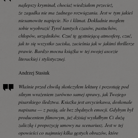
najlepszy kryminał, chociaż wiedziałem przecież,
że zagadka nie ma żadnego rozwiązania. Jest w tym jakieś
niesamowite napięcie. No i klimat. Dokładnie mogłem
sobie wyobrazić Tyrol tamtych czasów, pastuchów,
chłopów, urzędników. Czuć tę gęstniejącą atmosferę, czuć,
jak to się wszystko zaciska, zacieśnia jak w jakimś thrillerze
prawie. Bardzo mocna książka w tej swojej ascezie
literackiej i stylistycznej.
Andrzej Stasiuk
Właśnie przed chwilą skończyłem lekturę i pozostaję pod
silnym wrażeniem zarówno samej sprawy, jak Twojego
pisarskiego śledztwa. Ksiażka jest arcyciekawa, doskonale
napisana — z pasją, ale bez zbędnych emocji. Gdybym był
producentem filmowym, już dzisiaj wysłałbym Ci dużą
zaliczkę i propozycję umowy na scenariusz. Jest w tej
opowieści co najmniej kilka gęstych obrazów, które