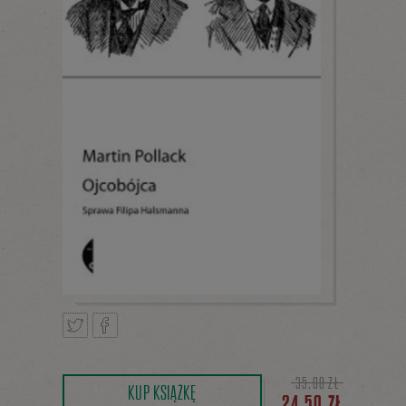
Tweetnij
Podziel
35,00 ZŁ
KUP KSIĄŻKĘ
24,50 ZŁ