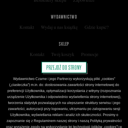
WYDAWNICTWO
Kontakt
Wydaj u nas książkę
Gdzie kupić?
SKLEP
Kontakt
Twój koszyk
Promocje
Kup kartę podarunkową
Nota prawna
PRZEJDŹ DO STRONY
Regulamin
Polityka prywatności
Wydawnictwo Czarne i jego Partnerzy wykorzystują pliki „cookies"
Regulamin Klubu Czarnego
(„ciasteczka") m.in. do: dostosowania zawartości strony internetowej do
preferencji Użytkownika, optymalizacji korzystania z witryny (rozpoznania
Regulamin Karty Podarunkowej
urządzenie Użytkownika i odpowiednio wyświetlenia strony internetowej),
tworzenia statystyk pozwalających na ulepszanie struktury serwisu i jego
zawartości, autoryzacji przy logowaniu, utrzymaniu po zalogowaniu sesji
ŚLEDŹ CZARNE
Użytkownika, wyświetlania reklam i analiz ich skuteczności. Prosimy o
Facebook
YouTube
Instagram
Newsletter
zapoznanie się z Regulaminem naszej strony i naszą Polityką prywatności
oraz wyrażenie zgody na wykorzystanie tej technologii (plików „cookies") w