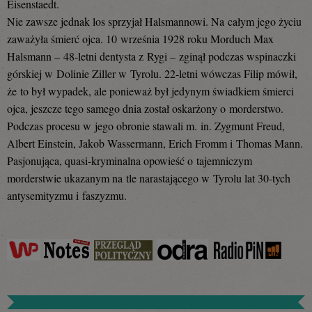
Eisenstaedt.
Nie zawsze jednak los sprzyjał Halsmannowi. Na całym jego życiu
zaważyła śmierć ojca. 10 września 1928 roku Morduch Max
Halsmann – 48-letni dentysta z Rygi – zginął podczas wspinaczki
górskiej w Dolinie Ziller w Tyrolu. 22-letni wówczas Filip mówił,
że to był wypadek, ale ponieważ był jedynym świadkiem śmierci
ojca, jeszcze tego samego dnia został oskarżony o morderstwo.
Podczas procesu w jego obronie stawali m. in. Zygmunt Freud,
Albert Einstein, Jakob Wassermann, Erich Fromm i Thomas Mann.
Pasjonująca, quasi-kryminalna opowieść o tajemniczym
morderstwie ukazanym na tle narastającego w Tyrolu lat 30-tych
antysemityzmu i faszyzmu.