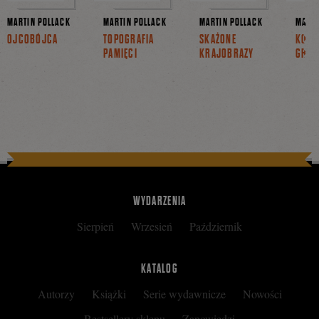
MARTIN POLLACK
MARTIN POLLACK
MARTIN POLLACK
MARTI
OJCOBÓJCA
TOPOGRAFIA
SKAŻONE
KOBI
PAMIĘCI
KRAJOBRAZY
GRO
WYDARZENIA
Sierpień
Wrzesień
Październik
KATALOG
Autorzy
Książki
Serie wydawnicze
Nowości
Bestsellery sklepu
Zapowiedzi