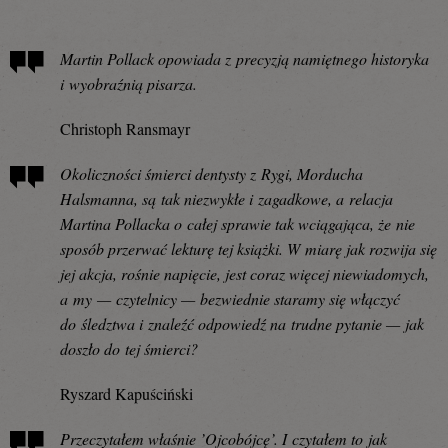
Martin Pollack opowiada z precyzją namiętnego historyka
i wyobraźnią pisarza.
Christoph Ransmayr
Okoliczności śmierci dentysty z Rygi, Morducha
Halsmanna, są tak niezwykłe i zagadkowe, a relacja
Martina Pollacka o całej sprawie tak wciągająca, że nie
sposób przerwać lekturę tej książki. W miarę jak rozwija się
jej akcja, rośnie napięcie, jest coraz więcej niewiadomych,
a my — czytelnicy — bezwiednie staramy się włączyć
do śledztwa i znaleźć odpowiedź na trudne pytanie — jak
doszło do tej śmierci?
Ryszard Kapuściński
Przeczytałem właśnie ’Ojcobójcę’. I czytałem to jak