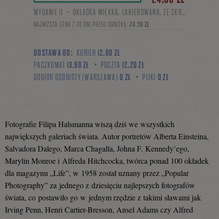
WYDANIE II・OKŁADKA MIĘKKA, LAKIEROWANA, ZE SKRZYDEŁKAMI
się
NAJNIŻSZA CENA Z 30 DNI PRZED OBNIŻKĄ:
24,50 ZŁ
DOSTAWA OD:
KURIER
12,60 ZŁ
na
PACZKOMAT
13,90 ZŁ
POCZTA
12,20 ZŁ
ODBIÓR OSOBISTY (WARSZAWA)
0 ZŁ
PLIKI
0 ZŁ
Facebooku
Fotografie Filipa Halsmanna wiszą dziś we wszystkich
największych galeriach świata. Autor portretów Alberta Einsteina,
Salvadora Dalego, Marca Chagalla, Johna F. Kennedy’ego,
Marylin Monroe i Alfreda Hitchcocka, twórca ponad 100 okładek
dla magazynu „Life”, w 1958 został uznany przez „Popular
Photography” za jednego z dziesięciu najlepszych fotografów
świata, co postawiło go w jednym rzędzie z takimi sławami jak
Irving Penn, Henri Cartier-Bresson, Ansel Adams czy Alfred