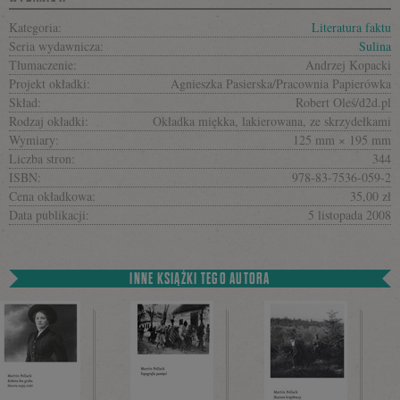
Kategoria:
Literatura faktu
Seria wydawnicza:
Sulina
Tłumaczenie:
Andrzej Kopacki
Projekt okładki:
Agnieszka Pasierska/Pracownia Papierówka
Skład:
Robert Oleś/d2d.pl
Rodzaj okładki:
Okładka miękka, lakierowana, ze skrzydełkami
Wymiary:
125 mm × 195 mm
Liczba stron:
344
ISBN:
978-83-7536-059-2
Cena okładkowa:
35,00 zł
Data publikacji:
5 listopada 2008
INNE KSIĄŻKI TEGO AUTORA