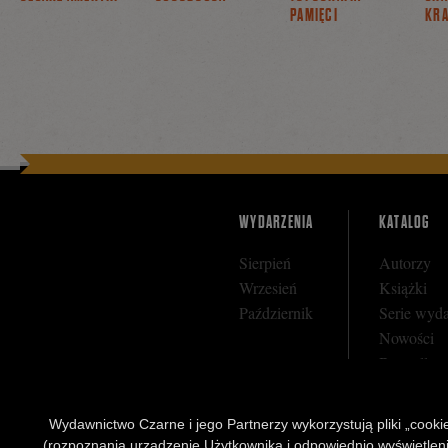
PAMIĘCI
KRA
WYDARZENIA
KATALOG
Sierpień
Autorzy
Wrzesień
Książki
Październik
Serie wyd
Nowości
Bestseller
Zapowiedz
Wydawnictwo Czarne i jego Partnerzy wykorzystują pliki „cookies
(rozpoznania urządzenie Użytkownika i odpowiednio wyświetlenia 