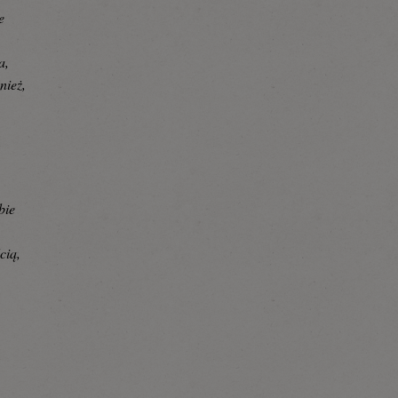
e
a,
nież,
bie
cią,