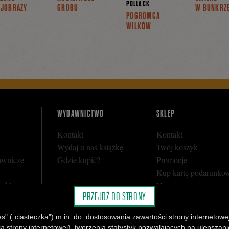
POLLACK
JOBRAZY
GROBU
W BUNKRZ
POGROMCA
WILKÓW
WYDAWNICTWO
SKLEP
Kontakt
Kontakt
Wydaj u nas książkę
Twój koszyk
awnicze
Gdzie kupić?
Promocje
Kup kartę podarunko
y sklepu
Nota prawna
PRZEJDŹ DO STRONY
i
Regulamin
Polityka prywatności
" („ciasteczka") m.in. do: dostosowania zawartości strony internetowej
Regulamin Klubu Cza
strony internetowej), tworzenia statystyk pozwalających na ulepszanie 