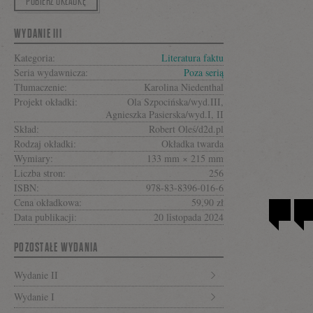
POBIERZ OKŁADKĘ
się
WYDANIE III
Kategoria:
Literatura faktu
na
Seria wydawnicza:
Poza serią
Tłumaczenie:
Karolina Niedenthal
Projekt okładki:
Ola Szpocińska/wyd.III,
Facebooku
Agnieszka Pasierska/wyd.I, II
Skład:
Robert Oleś/d2d.pl
Rodzaj okładki:
Okładka twarda
Wymiary:
133 mm × 215 mm
Liczba stron:
256
ISBN:
978-83-8396-016-6
Cena okładkowa:
59,90 zł
Data publikacji:
20 listopada 2024
POZOSTAŁE WYDANIA
Wydanie II
Wydanie I