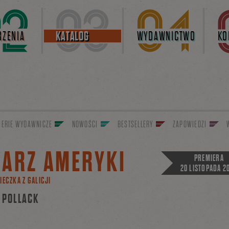
ZENIA
KATALOG
WYDAWNICTWO
KO
SERIE WYDAWNICZE
NOWOŚCI
BESTSELLERY
ZAPOWIEDZI
SARZ AMERYKI
PREMIERA
20 LISTOPADA 2
IECZKA Z GALICJI
 POLLACK