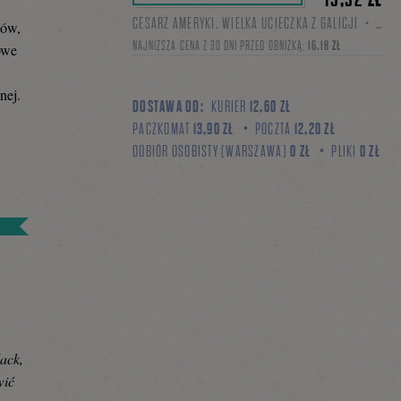
CESARZ AMERYKI. WIELKA UCIECZKA Z GALICJI・WYDANIE II・MOBI, EPUB
nów,
NAJNIŻSZA CENA Z 30 DNI PRZED OBNIŻKĄ:
16,18 ZŁ
owe
nej.
DOSTAWA OD:
KURIER
12,60 ZŁ
PACZKOMAT
13,90 ZŁ
POCZTA
12,20 ZŁ
ODBIÓR OSOBISTY (WARSZAWA)
0 ZŁ
PLIKI
0 ZŁ
y
lack,
wić