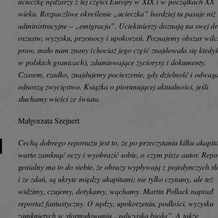
ucieczkę nędzarzy z tej części Europy w XIX i w początkach XX
wieku. Rozpaczliwe określenie „ucieczka” bardziej tu pasuje niż
administracyjne – „emigracja”. Uciekinierzy doznają na swej d
oszustw, wyzysku, przemocy i upokorzeń. Poznajemy obszar wilc
praw, mało nam znany (chociaż jego część znajdowała się kiedy
w polskich granicach), zdumiewające życiorysy i dokumenty.
Czasem, rzadko, znajdujemy pocieszenie, gdy dzielność i odwag
odnoszą zwycięstwo. Książka o piorunującej aktualności, jeśli
słuchamy wieści ze świata.
Małgorzata Szejnert
Cechą dobrego reportażu jest to, że po przeczytaniu kilku akapi
warto zamknąć oczy i wyobrazić sobie, o czym pisze autor. Repo
genialny ma to do siebie, że obrazy wypływają z pojedynczych s
i ze zdań, są ukryte między akapitami; nie tylko czytamy, ale też
widzimy, czujemy, dotykamy, wąchamy. Martin Pollack napisał
reportaż fantastyczny. O nędzy, upokorzeniu, podłości, wyzysku
zamkniętych w sformułowaniu „galicyjska bieda”. A także