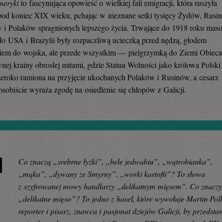
meryki
to fascynująca opowieść o wielkiej fali emigracji, która ruszyła
 pod koniec XIX wieku, pchając w nieznane setki tysięcy Żydów, Rusi
i Polaków spragnionych lepszego życia. Trwające do 1918 roku mas
o USA i Brazylii były rozpaczliwą ucieczką przed nędzą, głodem
iem do wojska, ale przede wszystkim — pielgrzymką do Ziemi Obieca
ej krainy obrosłej mitami, gdzie Statua Wolności jako królowa Polski
zeroko ramiona na przyjęcie ukochanych Polaków i Rusinów, a cesarz
sobiście wyraża zgodę na osiedlenie się chłopów z Galicji.
Co znaczą „srebrne łyżki”, „bele jedwabiu”, „wątrobianka”,
„mąka”, „dywany ze Smyrny”, „worki kartofli”? To słowa
z szyfrowanej mowy handlarzy „delikatnym mięsem”. Co znacz
„delikatne mięso”? To jedno z haseł, które wywołuje Martin Pol
reporter i pisarz, znawca i pasjonat dziejów Galicji, by przedsta