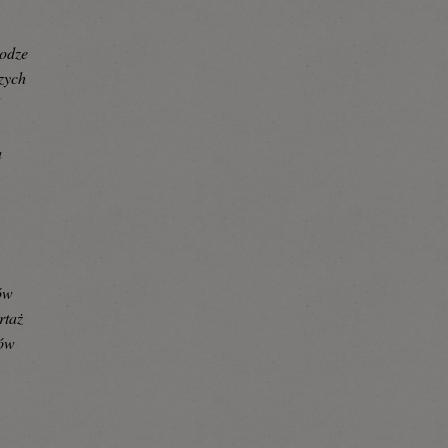
rodze
zych
ś
a
tów
rtaż
łów