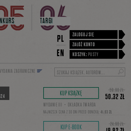
NKURS
TARGI
ZALOGUJ SIĘ
PL
ZAŁÓŻ KONTO
EN
KOSZYK:
PUSTY
WYDANIA ZAGRANICZNE
Szukaj
59,90 ZŁ
KUP KSIĄŻKĘ
50,32 ZŁ
024
WYDANIE III・OKŁADKA TWARDA
NAJNIŻSZA CENA Z 30 DNI PRZED OBNIŻKĄ:
41,93 ZŁ
24,90 ZŁ
KUP E-BOOK
19,92 ZŁ