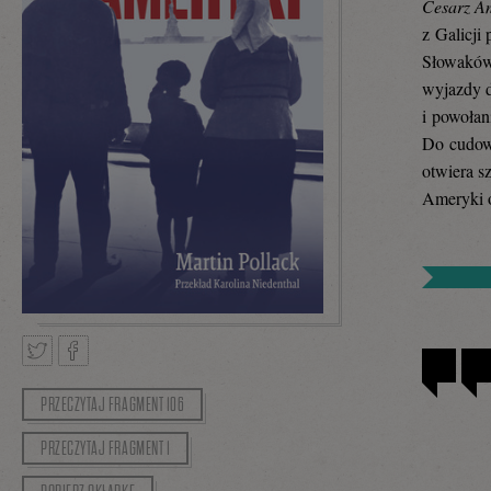
Cesarz A
z Galicji
Słowaków 
wyjazdy d
i powołan
Do cudown
otwiera s
Ameryki o
PRZECZYTAJ FRAGMENT 106
Tweetnij
Podziel
PRZECZYTAJ FRAGMENT 1