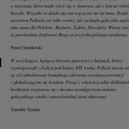
o marzeniu, które miało ziścić się w Ameryce, ale z tym też różni
bywało. Wszystko to działo się ciut więcej niż sto lat temu. Dzięki
pisarstwu Pollacka nie tylko wiemy, jak cuchnęła galicyjska nędz
taka sama dla Polaków, Rusinów, Żydów, Słowaków. Wiemy rów
że powinniśmy dziękować Bogu za przywilej późnego urodzenia.
Paweł Smoleński
W swej książce, będącej zbiorem opowieści o ludziach, którzy
wyemigrowali z Galicji pod koniec XIX wieku, Pollack stawia so
za cel odmalowanie brutalnego zderzenia zacofanej prowincji
z globalizującym się światem. Pisząc z właściwą sobie delikatnoś
bezlitośnie rozprawia się z dwoma nostalgicznymi mitami:
galicyjskiego sztetlu i amerykańskiej ziemi obiecanej.
Timothy Synder