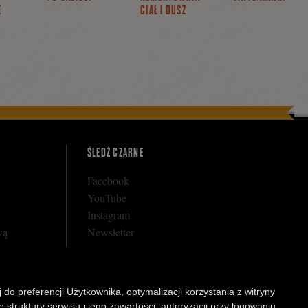
E
CIAŁ I DUSZ
ŚLEDŹ CZARNE
Facebook
YouTube
Instagram
wą
Newsletter
 do preferencji Użytkownika, optymalizacji korzystania z witryny
rnego
struktury serwisu i jego zawartości, autoryzacji przy logowaniu,