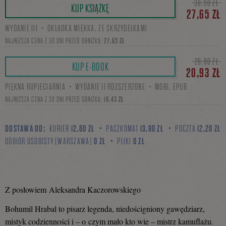
39,50 ZŁ
KUP KSIĄŻKĘ
27,65 ZŁ
WYDANIE III・OKŁADKA MIĘKKA, ZE SKRZYDEŁKAMI
się
NAJNIŻSZA CENA Z 30 DNI PRZED OBNIŻKĄ:
27,65 ZŁ
29,90 ZŁ
KUP E-BOOK
20,93 ZŁ
na
PIĘKNA RUPIECIARNIA・WYDANIE II ROZSZERZONE・MOBI, EPUB
NAJNIŻSZA CENA Z 30 DNI PRZED OBNIŻKĄ:
19,43 ZŁ
Facebooku
DOSTAWA OD:
KURIER
12,60 ZŁ
PACZKOMAT
13,90 ZŁ
POCZTA
12,20 ZŁ
ODBIÓR OSOBISTY (WARSZAWA)
0 ZŁ
PLIKI
0 ZŁ
Z posłowiem Aleksandra Kaczorowskiego
Bohumil Hrabal to pisarz legenda, niedościgniony gawędziarz,
mistyk codzienności i – o czym mało kto wie – mistrz kamuflażu.