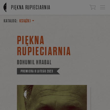
Linki do przejścia
PIĘKNA RUPIECIARNIA
KATALOG:
KSIĄŻKI
PIĘKNA
RUPIECIARNIA
BOHUMIL HRABAL
PREMIERA
8 LUTEGO 2023