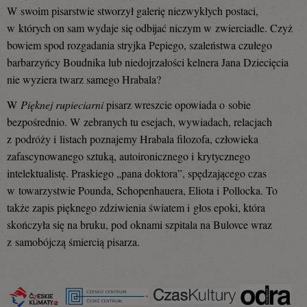
W swoim pisarstwie stworzył galerię niezwykłych postaci,
w których on sam wydaje się odbijać niczym w zwierciadle. Czyż
bowiem spod rozgadania stryjka Pepiego, szaleństwa czułego
barbarzyńcy Boudnika lub niedojrzałości kelnera Jana Dziecięcia
nie wyziera twarz samego Hrabala?
W
Pięknej rupieciarni
pisarz wreszcie opowiada o sobie
bezpośrednio. W zebranych tu esejach, wywiadach, relacjach
z podróży i listach poznajemy Hrabala filozofa, człowieka
zafascynowanego sztuką, autoironicznego i krytycznego
intelektualistę. Praskiego „pana doktora”, spędzającego czas
w towarzystwie Pounda, Schopenhauera, Eliota i Pollocka. To
także zapis pięknego zdziwienia światem i głos epoki, która
skończyła się na bruku, pod oknami szpitala na Bulovce wraz
z samobójczą śmiercią pisarza.