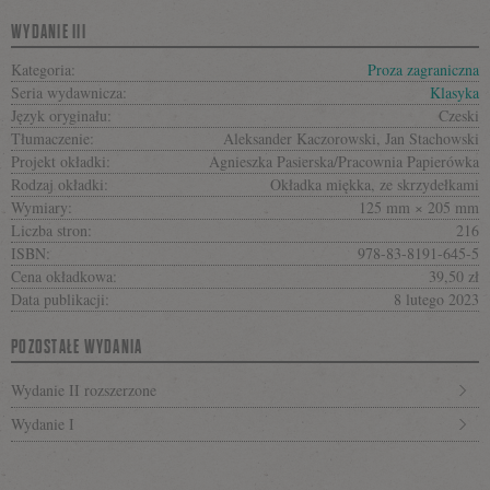
WYDANIE III
Kategoria:
Proza zagraniczna
Seria wydawnicza:
Klasyka
Język oryginału:
Czeski
Tłumaczenie:
Aleksander Kaczorowski, Jan Stachowski
Projekt okładki:
Agnieszka Pasierska/Pracownia Papierówka
Rodzaj okładki:
Okładka miękka, ze skrzydełkami
Wymiary:
125 mm × 205 mm
Liczba stron:
216
ISBN:
978-83-8191-645-5
Cena okładkowa:
39,50 zł
Data publikacji:
8 lutego 2023
POZOSTAŁE WYDANIA
Wydanie II rozszerzone
Wydanie I