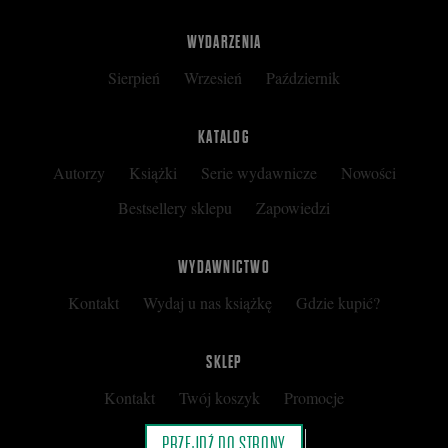
WYDARZENIA
Sierpień
Wrzesień
Październik
KATALOG
Autorzy
Książki
Serie wydawnicze
Nowości
Bestsellery sklepu
Zapowiedzi
WYDAWNICTWO
Kontakt
Wydaj u nas książkę
Gdzie kupić?
SKLEP
Kontakt
Twój koszyk
Promocje
Kup kartę podarunkową
Nota prawna
PRZEJDŹ DO STRONY