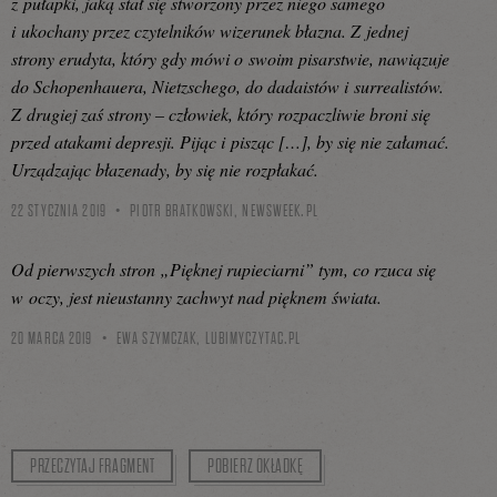
z pułapki, jaką stał się stworzony przez niego samego
i ukochany przez czytelników wizerunek błazna. Z jednej
strony erudyta, który gdy mówi o swoim pisarstwie, nawiązuje
do Schopenhauera, Nietzschego, do dadaistów i surrealistów.
Z drugiej zaś strony – człowiek, który rozpaczliwie broni się
przed atakami depresji. Pijąc i pisząc […], by się nie załamać.
Urządzając błazenady, by się nie rozpłakać.
22 STYCZNIA 2019
PIOTR BRATKOWSKI,
NEWSWEEK.PL
Od pierwszych stron „Pięknej rupieciarni” tym, co rzuca się
w oczy, jest nieustanny zachwyt nad pięknem świata.
20 MARCA 2019
EWA SZYMCZAK,
LUBIMYCZYTAC.PL
PRZECZYTAJ FRAGMENT
POBIERZ OKŁADKĘ