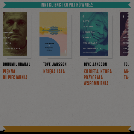
INNI KLIENCI KUPILI RÓWNIEŻ:
BOHUMIL HRABAL
TOVE JANSSON
TOVE JANSSON
TOVE 
PIĘKNA
KSIĘGA LATA
KOBIETA, KTÓRA
MOJA
RUPIECIARNIA
POŻYCZAŁA
TAŃC
WSPOMNIENIA