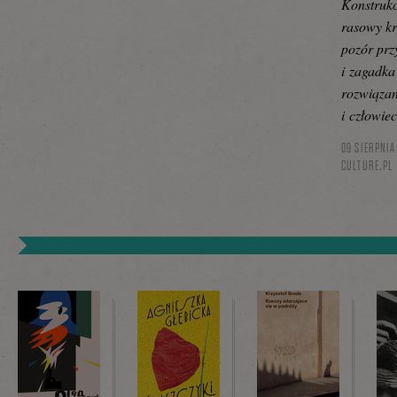
Konstrukc
rasowy kr
pozór prz
i zagadka
rozwiązan
i człowie
09 SIERPNIA
CULTURE.PL