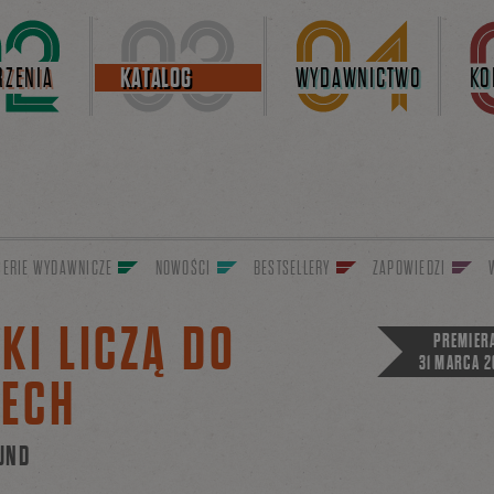
ZENIA
KATALOG
WYDAWNICTWO
KO
SERIE WYDAWNICZE
NOWOŚCI
BESTSELLERY
ZAPOWIEDZI
KI LICZĄ DO
PREMIER
31 MARCA 2
ZECH
UND