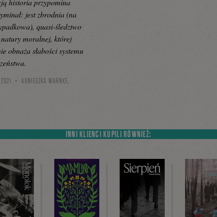
ją historia przypomina
yminał: jest zbrodnia (na
ypadkowa), quasi-śledztwo
 natury moralnej, której
ie obnaża słabości systemu
czeństwa.
 2021
AGNIESZKA WARNKE,
INNI KLIENCI KUPILI RÓWNIEŻ: