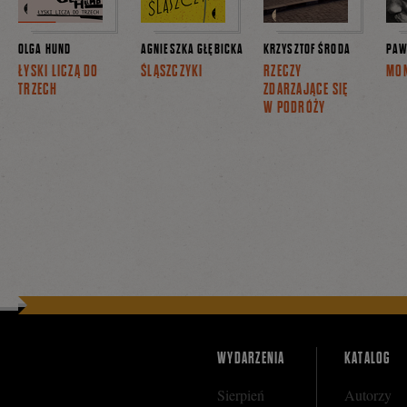
OLGA HUND
AGNIESZKA GŁĘBICKA
KRZYSZTOF ŚRODA
PAW
ŁYSKI LICZĄ DO
ŚLĄSZCZYKI
RZECZY
MO
TRZECH
ZDARZAJĄCE SIĘ
W PODRÓŻY
WYDARZENIA
KATALOG
Sierpień
Autorzy