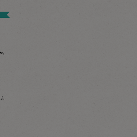
ie,
ch,