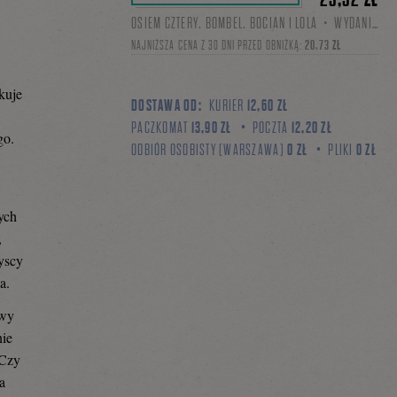
OSIEM CZTERY. BOMBEL. BOCIAN I LOLA・WYDANIE I・MOBI, EPUB
NAJNIŻSZA CENA Z 30 DNI PRZED OBNIŻKĄ:
20,73 ZŁ
kuje
DOSTAWA OD:
KURIER
12,60 ZŁ
PACZKOMAT
13,90 ZŁ
POCZTA
12,20 ZŁ
go.
ODBIÓR OSOBISTY (WARSZAWA)
0 ZŁ
PLIKI
0 ZŁ
ych
,
yscy
a.
awy
nie
 Czy
a