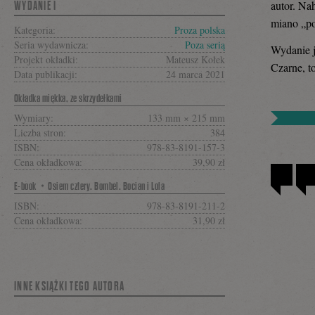
się
autor. Na
WYDANIE I
miano „po
Kategoria:
Proza polska
Seria wydawnicza:
Poza serią
Wydanie j
na
Projekt okładki:
Mateusz Kołek
Czarne, t
Data publikacji:
24 marca 2021
Okładka miękka, ze skrzydełkami
Facebooku
Wymiary:
133 mm × 215 mm
Liczba stron:
384
ISBN:
978-83-8191-157-3
Cena okładkowa:
39,90 zł
E-book・Osiem cztery. Bombel. Bocian i Lola
ISBN:
978-83-8191-211-2
Cena okładkowa:
31,90 zł
INNE KSIĄŻKI TEGO AUTORA