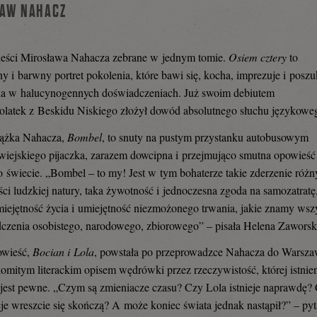
AW NAHACZ
ieści Mirosława Nahacza zebrane w jednym tomie.
Osiem cztery
to
ny i barwny portret pokolenia, które bawi się, kocha, imprezuje i poszu
ia w halucynogennych doświadczeniach. Już swoim debiutem
olatek z Beskidu Niskiego złożył dowód absolutnego słuchu językowe
iążka Nahacza,
Bombel
, to snuty na pustym przystanku autobusowym
iejskiego pijaczka, zarazem dowcipna i przejmująco smutna opowieść
 o świecie. „Bombel – to my! Jest w tym bohaterze takie zderzenie różn
ci ludzkiej natury, taka żywotność i jednoczesna zgoda na samozatratę
miejętność życia i umiejętność niezmożonego trwania, jakie znamy wsz
czenia osobistego, narodowego, zbiorowego” – pisała Helena Zaworsk
owieść,
Bocian i Lola
, powstała po przeprowadzce Nahacza do Warsz
akomitym literackim opisem wędrówki przez rzeczywistość, której istnie
 jest pewne. „Czym są zmieniacze czasu? Czy Lola istnieje naprawdę?
je wreszcie się skończą? A może koniec świata jednak nastąpił?” – pyt