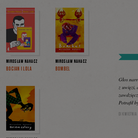
MIROSŁAW NAHACZ
MIROSŁAW NAHACZ
BOCIAN I LOLA
BOMBEL
Głos narr
z uwięzi, 
zawdzięcz
Potrafił 
01 KWIETNIA