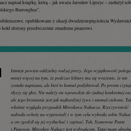
hacz napisał książkę, którą – jak uważa Jarosław Lipszyc – zasłużył sob
lskiego Burroughsa”.
ubileuszowe, opublikowane z okazji dwudziestopięciolecia Wydawnic
o hołd złożony przedwcześnie zmarłemu pisarzowi.
Istnieje pewien oddzielny rodzaj prozy. Jego wyjątkowość polega
mniej więcej na tym, że podczas lektury ma się wrażenie, że nie
została napisana, ale ktoś to komuś podyktował. Po prostu czytaj
słyszy się głos. Nie należy on wprawdzie do żadnej konkretnej os
ale jego brzmienie jest jak najbardziej żywe i niemal cielesne. Ta
właśnie wygląda przypadek Mirosława Nahacza. Rzeczywistość
nabrała ochoty na wypowiedź i w tym celu wybrała sobie Nahac
a on zgodził się jej wysłuchać i zapisać. Tak, Szanowne Panie
i Panowie, Mirosław Nahacz jest wybrańcem. Tutaj mam absolu