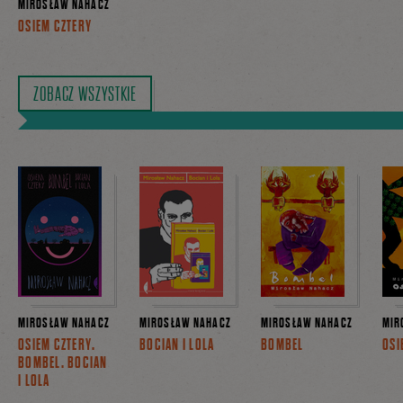
MIROSŁAW NAHACZ
OSIEM CZTERY
ZOBACZ WSZYSTKIE
MIROSŁAW NAHACZ
MIROSŁAW NAHACZ
MIROSŁAW NAHACZ
MIR
OSIEM CZTERY.
BOCIAN I LOLA
BOMBEL
OSI
BOMBEL. BOCIAN
I LOLA