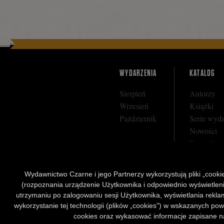
WYDARZENIA
KATALOG
Sierpień
Autorzy
Wrzesień
Książki
Październik
Serie wyd
Nowości
Bestseller
Zapowiedz
Wydawnictwo Czarne i jego Partnerzy wykorzystują pliki „cookies
(rozpoznania urządzenie Użytkownika i odpowiednio wyświetlenia 
utrzymaniu po zalogowaniu sesji Użytkownika, wyświetlania reklam
wykorzystanie tej technologii (plików „cookies") w wskazanych pow
cookies oraz wykasować informacje zapisane na