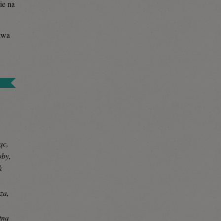
ie na
twa
ąc,
oby,
k
za,
tną