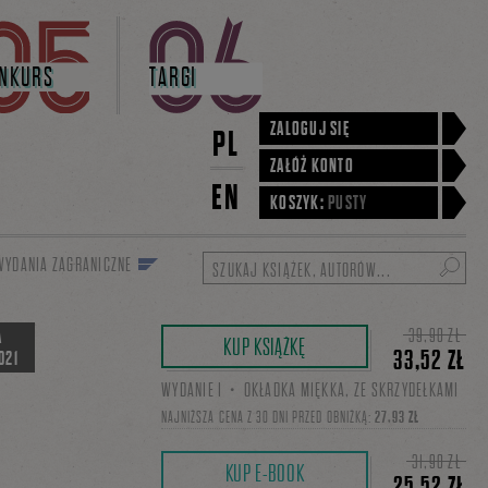
NKURS
TARGI
ZALOGUJ SIĘ
PL
ZAŁÓŻ KONTO
EN
KOSZYK:
PUSTY
WYDANIA ZAGRANICZNE
Szukaj
39,90 ZŁ
A
KUP KSIĄŻKĘ
33,52 ZŁ
021
WYDANIE I・OKŁADKA MIĘKKA, ZE SKRZYDEŁKAMI
NAJNIŻSZA CENA Z 30 DNI PRZED OBNIŻKĄ:
27,93 ZŁ
31,90 ZŁ
KUP E-BOOK
25,52 ZŁ