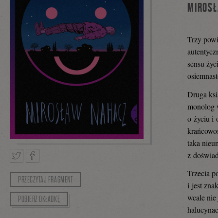
MIROSŁ
Trzy pow
autentycz
sensu życ
osiemnast
Druga ks
monolog w
o życiu i
krańcowoś
taka nieu
z doświad
Trzecia p
PRZECZYTAJ FRAGMENT
Tweetnij
Podziel
i jest zn
wcale nie
POBIERZ OKŁADKĘ
halucynac