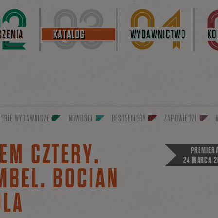
ZENIA
KATALOG
WYDAWNICTWO
KO
SERIE WYDAWNICZE
NOWOŚCI
BESTSELLERY
ZAPOWIEDZI
EM CZTERY.
PREMIER
24 MARCA 2
MBEL. BOCIAN
OLA