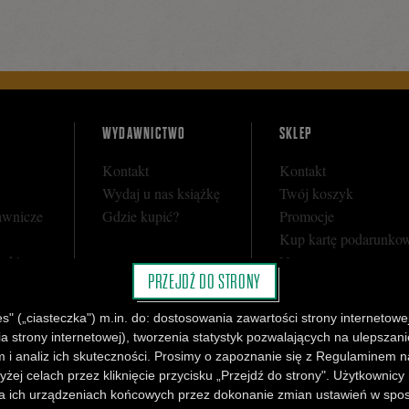
WYDAWNICTWO
SKLEP
Kontakt
Kontakt
Wydaj u nas książkę
Twój koszyk
awnicze
Gdzie kupić?
Promocje
Kup kartę podarunko
y sklepu
Nota prawna
PRZEJDŹ DO STRONY
i
Regulamin
Polityka prywatności
" („ciasteczka") m.in. do: dostosowania zawartości strony internetowej
Regulamin Klubu Cza
strony internetowej), tworzenia statystyk pozwalających na ulepszanie 
Regulamin Karty Pod
 i analiz ich skuteczności. Prosimy o zapoznanie się z Regulaminem n
yżej celach przez kliknięcie przycisku „Przejdź do strony". Użytkownicy
 ich urządzeniach końcowych przez dokonanie zmian ustawień w sposó