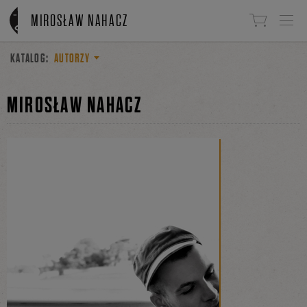
Linki do przejścia
MIROSŁAW NAHACZ
KATALOG:
AUTORZY
MIROSŁAW NAHACZ