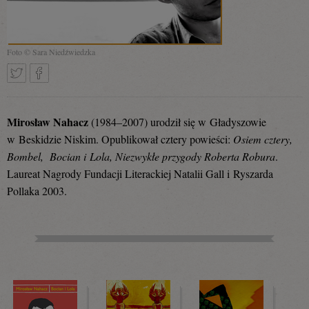
Foto © Sara Niedźwiedzka
Tweetnij
Podziel
Mirosław Nahacz
(1984–2007) urodził się w Gładyszowie
w Beskidzie Niskim. Opublikował cztery powieści:
Osiem cztery,
Bombel, Bocian i Lola, Niezwykłe przygody Roberta Robura
.
się
Laureat Nagrody Fundacji Literackiej Natalii Gall i Ryszarda
Pollaka 2003.
na
Facebooku