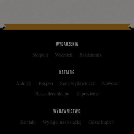
WYDARZENIA
Sierpień
Wrzesień
Październik
KATALOG
Autorzy
Książki
Serie wydawnicze
Nowości
Bestsellery sklepu
Zapowiedzi
WYDAWNICTWO
Kontakt
Wydaj u nas książkę
Gdzie kupić?