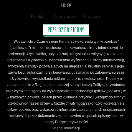
SKLEP
Kontakt
Twój koszyk
Promocje
Kup kartę podarunkową
Nota prawna
PRZEJDŹ DO STRONY
Regulamin
Polityka prywatności
Wydawnictwo Czarne i jego Partnerzy wykorzystują pliki „cookies"
Regulamin Klubu Czarnego
(„ciasteczka") m.in. do: dostosowania zawartości strony internetowej do
preferencji Użytkownika, optymalizacji korzystania z witryny (rozpoznania
Regulamin Karty Podarunkowej
urządzenie Użytkownika i odpowiednio wyświetlenia strony internetowej),
tworzenia statystyk pozwalających na ulepszanie struktury serwisu i jego
zawartości, autoryzacji przy logowaniu, utrzymaniu po zalogowaniu sesji
ŚLEDŹ CZARNE
Użytkownika, wyświetlania reklam i analiz ich skuteczności. Prosimy o
Facebook
YouTube
Instagram
Newsletter
zapoznanie się z Regulaminem naszej strony i naszą Polityką prywatności
oraz wyrażenie zgody na wykorzystanie tej technologii (plików „cookies") w
wskazanych powyżej celach przez kliknięcie przycisku „Przejdź do strony".
Użytkownicy naszej strony w każdej chwili mogą zakończyć korzystanie z
Wydawnictwo Czarne. Wszelkie prawa zastrzeżone. Projekt:
Fajne Chłopaki,
logo
plików cookies oraz wykasować informacje zapisane na ich urządzeniach
wydawnictwa: Kamil Targosz.
końcowych przez dokonanie zmian ustawień w sposób opisany m.in. w
Powered by
naszej Polityce prywatności.
Więcej informacji