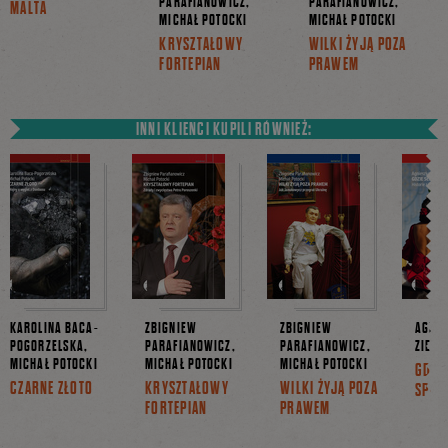
PARAFIANOWICZ,
PARAFIANOWICZ,
MALTA
MICHAŁ POTOCKI
MICHAŁ POTOCKI
KRYSZTAŁOWY
WILKI ŻYJĄ POZA
FORTEPIAN
PRAWEM
INNI KLIENCI KUPILI RÓWNIEŻ:
KAROLINA BACA-
ZBIGNIEW
ZBIGNIEW
AGNIE
POGORZELSKA,
PARAFIANOWICZ,
PARAFIANOWICZ,
ZIELI
MICHAŁ POTOCKI
MICHAŁ POTOCKI
MICHAŁ POTOCKI
GDZI
CZARNE ZŁOTO
KRYSZTAŁOWY
WILKI ŻYJĄ POZA
SPĘD
FORTEPIAN
PRAWEM