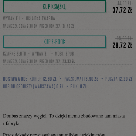
44,90 ZŁ
KUP KSIĄŻKĘ
37,72 ZŁ
WYDANIE I・OKŁADKA TWARDA
się
NAJNIŻSZA CENA Z 30 DNI PRZED OBNIŻKĄ:
31,43 ZŁ
35,90 ZŁ
KUP E-BOOK
28,72 ZŁ
na
CZARNE ZŁOTO・WYDANIE I・MOBI, EPUB
NAJNIŻSZA CENA Z 30 DNI PRZED OBNIŻKĄ:
23,33 ZŁ
Facebooku
DOSTAWA OD:
KURIER
12,60 ZŁ
PACZKOMAT
13,90 ZŁ
POCZTA
12,20 ZŁ
ODBIÓR OSOBISTY (WARSZAWA)
0 ZŁ
PLIKI
0 ZŁ
Donbas znaczy węgiel. To dzięki niemu zbudowano tam miasta
i fabryki.
Przez dekady przyciągał awanturników, uciekinierów