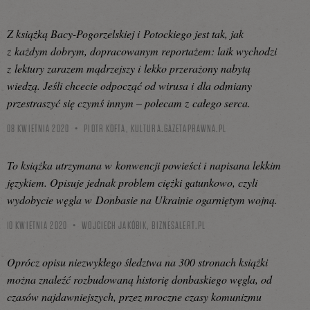
Z książką Bacy-Pogorzelskiej i Potockiego jest tak, jak
z każdym dobrym, dopracowanym reportażem: laik wychodzi
z lektury zarazem mądrzejszy i lekko przerażony nabytą
wiedzą. Jeśli chcecie odpocząć od wirusa i dla odmiany
przestraszyć się czymś innym – polecam z całego serca.
08 KWIETNIA 2020
PIOTR KOFTA,
KULTURA.GAZETAPRAWNA.PL
To książka utrzymana w konwencji powieści i napisana lekkim
językiem. Opisuje jednak problem ciężki gatunkowo, czyli
wydobycie węgla w Donbasie na Ukrainie ogarniętym wojną.
10 KWIETNIA 2020
WOJCIECH JAKÓBIK,
BIZNESALERT.PL
Oprócz opisu niezwykłego śledztwa na 300 stronach książki
można znaleźć rozbudowaną historię donbaskiego węgla, od
czasów najdawniejszych, przez mroczne czasy komunizmu