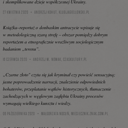
i skomplikowane dzieje współczesnej Ukrainy.
27 KWIETNIA 2020
ANDRZEJ KOHUT,
KLUBJAGIELLONSKI.PL
Książka–reportaż o donbaskim antracycie wpisuje się
w metodologiczną szarą strefę – obszar pomiędzy dobrym
reportażem a etnograficznie wrażliwym socjologicznym
badaniem „terenu”.
16 CZERWCA 2020
ANDRZEJ W. NOWAK,
CZASKULTURY.PL
„Czarne złoto" czyta się jak kryminał czy powieść sensacyjną;
jasne poprowadzenie narracji, znalezienie odpowiednich
bohaterów, przeplatanie wątków historycznych, tłumaczenie
zachodzących w węglowym zagłębiu Ukrainy procesów
wymagają wielkiego kunsztu i wiedzy.
06 PAŹDZIERNIKA 2020
MAŁGORZATA NOCUŃ,
MIESIECZNIK.ZNAK.COM.PL