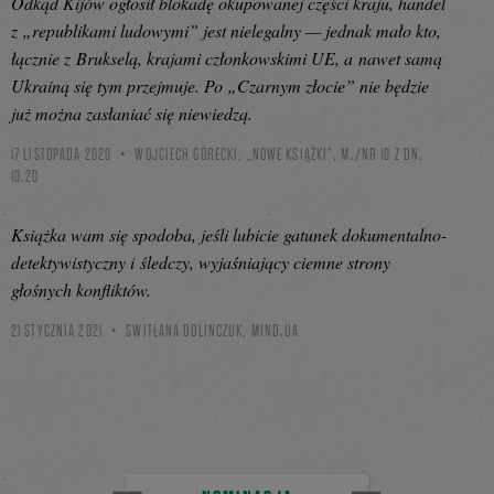
Odkąd Kijów ogłosił blokadę okupowanej części kraju, handel
z „republikami ludowymi” jest nielegalny — jednak mało kto,
łącznie z Brukselą, krajami członkowskimi UE, a nawet samą
Ukrainą się tym przejmuje. Po „Czarnym złocie” nie będzie
już można zasłaniać się niewiedzą.
17 LISTOPADA 2020
WOJCIECH GÓRECKI, „NOWE KSIĄŻKI”, M./NR 10 Z DN.
10.20
Książka wam się spodoba, jeśli lubicie gatunek dokumentalno-
detektywistyczny i śledczy, wyjaśniający ciemne strony
głośnych konfliktów.
21 STYCZNIA 2021
SWITŁANA DOLINCZUK,
MIND.UA