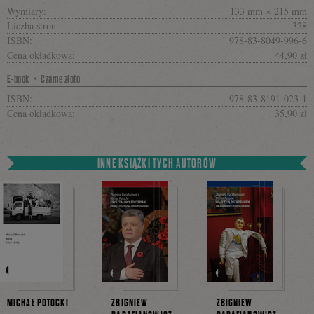
Wymiary:
133 mm × 215 mm
Liczba stron:
328
ISBN:
978-83-8049-996-6
Cena okładkowa:
44,90 zł
E-book・Czarne złoto
ISBN:
978-83-8191-023-1
Cena okładkowa:
35,90 zł
INNE KSIĄŻKI TYCH AUTORÓW
MICHAŁ POTOCKI
ZBIGNIEW
ZBIGNIEW