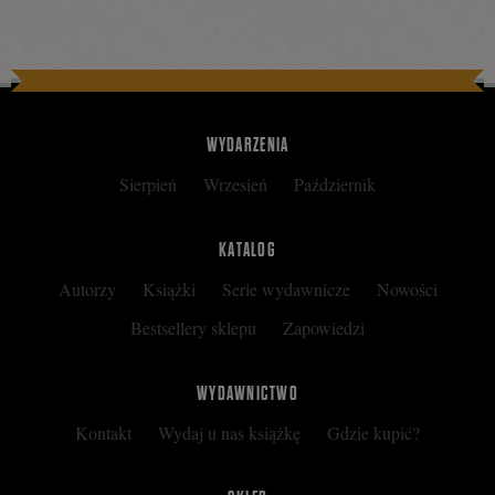
WYDARZENIA
Sierpień
Wrzesień
Październik
KATALOG
Autorzy
Książki
Serie wydawnicze
Nowości
Bestsellery sklepu
Zapowiedzi
WYDAWNICTWO
Kontakt
Wydaj u nas książkę
Gdzie kupić?