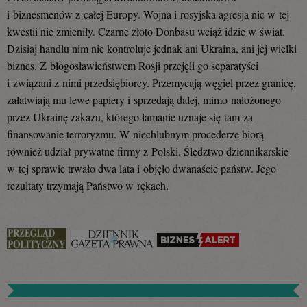
i biznesmenów z całej Europy. Wojna i rosyjska agresja nic w tej
kwestii nie zmieniły. Czarne złoto Donbasu wciąż idzie w świat.
Dzisiaj handlu nim nie kontroluje jednak ani Ukraina, ani jej wielki
biznes. Z błogosławieństwem Rosji przejęli go separatyści
i związani z nimi przedsiębiorcy. Przemycają węgiel przez granicę,
załatwiają mu lewe papiery i sprzedają dalej, mimo nałożonego
przez Ukrainę zakazu, którego łamanie uznaje się tam za
finansowanie terroryzmu. W niechlubnym procederze biorą
również udział prywatne firmy z Polski. Śledztwo dziennikarskie
w tej sprawie trwało dwa lata i objęło dwanaście państw. Jego
rezultaty trzymają Państwo w rękach.