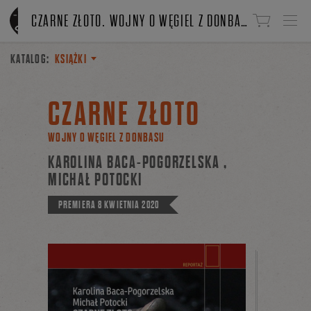
Linki do przejścia
CZARNE ZŁOTO. WOJNY O WĘGIEL Z DONBASU
KATALOG:
KSIĄŻKI
CZARNE ZŁOTO
WOJNY O WĘGIEL Z DONBASU
KAROLINA BACA-POGORZELSKA
,
MICHAŁ POTOCKI
PREMIERA
8 KWIETNIA 2020