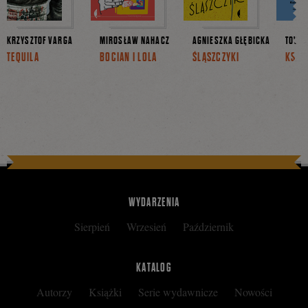
KRZYSZTOF VARGA
MIROSŁAW NAHACZ
AGNIESZKA GŁĘBICKA
TOVE 
TEQUILA
BOCIAN I LOLA
ŚLĄSZCZYKI
KSIĘG
WYDARZENIA
Sierpień
Wrzesień
Październik
KATALOG
Autorzy
Książki
Serie wydawnicze
Nowości