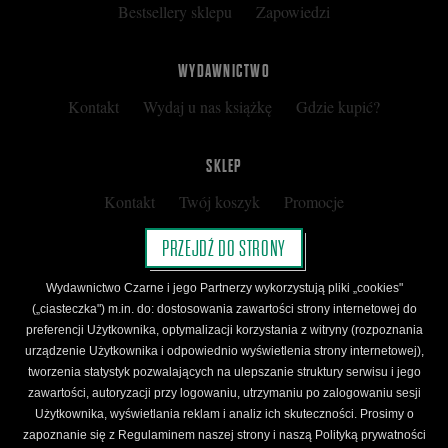
Bestsellery sklepu
Zapowiedzi
WYDAWNICTWO
Kontakt
Wydaj u nas książkę
Gdzie kupić?
SKLEP
Kontakt
Twój koszyk
Promocje
Kup kartę podarunkową
Nota prawna
PRZEJDŹ DO STRONY
Regulamin
Polityka prywatności
Wydawnictwo Czarne i jego Partnerzy wykorzystują pliki „cookies"
Regulamin Klubu Czarnego
(„ciasteczka") m.in. do: dostosowania zawartości strony internetowej do
preferencji Użytkownika, optymalizacji korzystania z witryny (rozpoznania
Regulamin Karty Podarunkowej
urządzenie Użytkownika i odpowiednio wyświetlenia strony internetowej),
tworzenia statystyk pozwalających na ulepszanie struktury serwisu i jego
zawartości, autoryzacji przy logowaniu, utrzymaniu po zalogowaniu sesji
ŚLEDŹ CZARNE
Użytkownika, wyświetlania reklam i analiz ich skuteczności. Prosimy o
Facebook
YouTube
Instagram
Newsletter
zapoznanie się z Regulaminem naszej strony i naszą Polityką prywatności