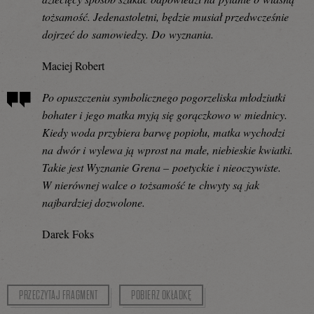
tożsamość. Jedenastoletni, będzie musiał przedwcześnie
dojrzeć do samowiedzy. Do wyznania.
Maciej Robert
Po opuszczeniu symbolicznego pogorzeliska młodziutki
bohater i jego matka myją się gorączkowo w miednicy.
Kiedy woda przybiera barwę popiołu, matka wychodzi
na dwór i wylewa ją wprost na małe, niebieskie kwiatki.
Takie jest Wyznanie Grena – poetyckie i nieoczywiste.
W nierównej walce o tożsamość te chwyty są jak
najbardziej dozwolone.
Darek Foks
PRZECZYTAJ FRAGMENT
POBIERZ OKŁADKĘ