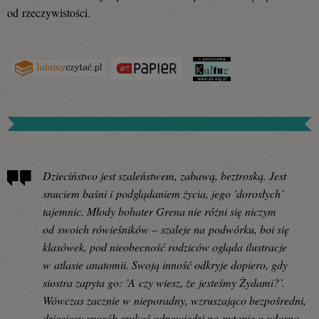
od rzeczywistości.
Dzieciństwo jest szaleństwem, zabawą, beztroską. Jest
snuciem baśni i podglądaniem życia, jego ’dorosłych’
tajemnic. Młody bohater Grena nie różni się niczym
od swoich rówieśników – szaleje na podwórku, boi się
klasówek, pod nieobecność rodziców ogląda ilustracje
w atlasie anatomii. Swoją inność odkryje dopiero, gdy
siostra zapyta go: ’A czy wiesz, że jesteśmy Żydami?’.
Wówczas zacznie w nieporadny, wzruszająco bezpośredni,
dziecięcy sposób szukać odpowiedzi na pytanie o własną