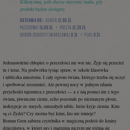
Kliknij tutaj, jeśli chcesz otrzymać maila, gdy
się
produkt będzie dostępny
DOSTAWA OD:
KURIER
12,60 ZŁ
PACZKOMAT
13,90 ZŁ
POCZTA
12,20 ZŁ
na
ODBIÓR OSOBISTY (WARSZAWA)
0 ZŁ
PLIKI
0 ZŁ
Facebooku
Jedenastoletni chłopiec o przeszłości nie wie nic. Żyje się przecież
tu i teraz. Na podwórku tysiąc spraw, w szkole klasówka
i tabliczka mnożenia. I cały ogrom świata, którego trzeba się uczyć
i spróbować zrozumieć. Ale pewnej nocy w jednym zdaniu
przychodzi tajemnica z przeszłości — a z nią postaci nie z tego
świata, piwniczne cienie, echo pozostałe po nieznanym głosie,
inskrypcje ze starych, omszałych tablic, które kryje ziemia. Kim
są ci Żydzi? Czy można być kimś, kto nie istnieje?
Roman Gren zabiera czytelnika w magiczną podróż do krainy
dzieciństwa, w której sny i marzenia niczym nie różnią się