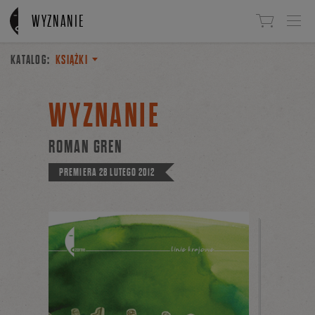
Linki do przejścia
WYZNANIE
KATALOG:
KSIĄŻKI
WYZNANIE
ROMAN GREN
PREMIERA
28 LUTEGO 2012