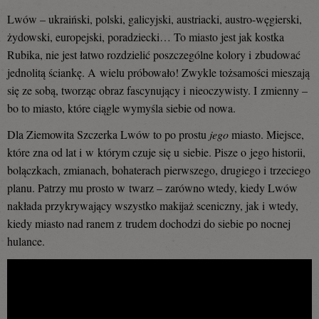
Lwów – ukraiński, polski, galicyjski, austriacki, austro-węgierski,
żydowski, europejski, poradziecki… To miasto jest jak kostka
Rubika, nie jest łatwo rozdzielić poszczególne kolory i zbudować
jednolitą ściankę. A wielu próbowało! Zwykle tożsamości mieszają
się ze sobą, tworząc obraz fascynujący i nieoczywisty. I zmienny –
bo to miasto, które ciągle wymyśla siebie od nowa.
Dla Ziemowita Szczerka Lwów to po prostu
jego
miasto. Miejsce,
które zna od lat i w którym czuje się u siebie. Pisze o jego historii,
bolączkach, zmianach, bohaterach pierwszego, drugiego i trzeciego
planu. Patrzy mu prosto w twarz – zarówno wtedy, kiedy Lwów
nakłada przykrywający wszystko makijaż sceniczny, jak i wtedy,
kiedy miasto nad ranem z trudem dochodzi do siebie po nocnej
hulance.