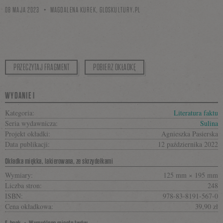
08 MAJA 2023
MAGDALENA KUREK,
GLOSKULTURY.PL
PRZECZYTAJ FRAGMENT
POBIERZ OKŁADKĘ
WYDANIE I
Kategoria:
Literatura faktu
Seria wydawnicza:
Sulina
Projekt okładki:
Agnieszka Pasierska
Data publikacji:
12 października 2022
Okładka miękka, lakierowana, ze skrzydełkami
Wymiary:
125 mm × 195 mm
Liczba stron:
248
ISBN:
978-83-8191-567-0
Cena okładkowa:
39,90 zł