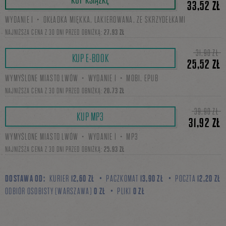
33,52 ZŁ
WYDANIE I・OKŁADKA MIĘKKA, LAKIEROWANA, ZE SKRZYDEŁKAMI
się
NAJNIŻSZA CENA Z 30 DNI PRZED OBNIŻKĄ:
27,93 ZŁ
31,90 ZŁ
KUP E-BOOK
25,52 ZŁ
na
WYMYŚLONE MIASTO LWÓW・WYDANIE I・MOBI, EPUB
NAJNIŻSZA CENA Z 30 DNI PRZED OBNIŻKĄ:
20,73 ZŁ
Facebooku
39,90 ZŁ
KUP MP3
31,92 ZŁ
WYMYŚLONE MIASTO LWÓW・WYDANIE I・MP3
NAJNIŻSZA CENA Z 30 DNI PRZED OBNIŻKĄ:
25,93 ZŁ
DOSTAWA OD:
KURIER
12,60 ZŁ
PACZKOMAT
13,90 ZŁ
POCZTA
12,20 ZŁ
ODBIÓR OSOBISTY (WARSZAWA)
0 ZŁ
PLIKI
0 ZŁ