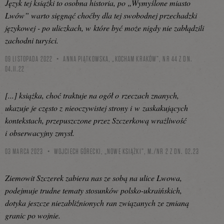
Język tej książki to osobna historia, po „Wymyślone miasto
Lwów” warto sięgnąć choćby dla tej swobodnej przechadzki
językowej - po uliczkach, w które być może nigdy nie zabłądzili
zachodni turyści.
09 LISTOPADA 2022
ANNA PIĄTKOWSKA, „KOCHAM KRAKÓW”, NR 44 Z DN.
04.11.22
[...] książka, choć traktuje na ogół o rzeczach znanych,
ukazuje je często z nieoczywistej strony i w zaskakujących
konteks­tach, przepuszczone przez Szczerkową wrażliwość
i obserwacyjny zmysł.
03 MARCA 2023
WOJCIECH GÓRECKI, „NOWE KSIĄŻKI”, M./NR 2 Z DN. 02.23
Ziemowit Szczerek zabiera nas ze sobą na ulice Lwowa,
podejmuje trudne tematy stosunków polsko-ukraińskich,
dotyka jeszcze niezabliźnionych ran związanych ze zmianą
granic po wojnie.