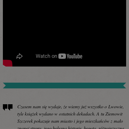
Czasem nam się wydaje, że wiemy już wszystko o Lwowie,
tyle książek wydano w ostatnich dekadach. A tu Ziemowit
Szczerek pokazuje nam miasto i jego mieszkańców z mało
znanej strony, jego bolesną historię, bogatą, różnojęzyczną