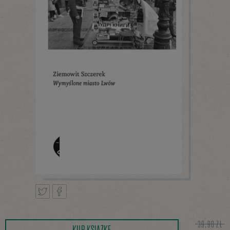
Tweetnij
Podziel
39,90 ZŁ
KUP KSIĄŻKĘ