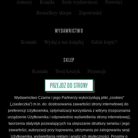
Autorzy
Książki
Serie wydawnicze
Nowości
Bestsellery sklepu
Zapowiedzi
WYDAWNICTWO
Kontakt
Wydaj u nas książkę
Gdzie kupić?
SKLEP
Kontakt
Twój koszyk
Promocje
Kup kartę podarunkową
Nota prawna
PRZEJDŹ DO STRONY
Regulamin
Polityka prywatności
Wydawnictwo Czarne i jego Partnerzy wykorzystują pliki „cookies"
Regulamin Klubu Czarnego
(„ciasteczka") m.in. do: dostosowania zawartości strony internetowej do
preferencji Użytkownika, optymalizacji korzystania z witryny (rozpoznania
Regulamin Karty Podarunkowej
urządzenie Użytkownika i odpowiednio wyświetlenia strony internetowej),
tworzenia statystyk pozwalających na ulepszanie struktury serwisu i jego
zawartości, autoryzacji przy logowaniu, utrzymaniu po zalogowaniu sesji
ŚLEDŹ CZARNE
Użytkownika, wyświetlania reklam i analiz ich skuteczności. Prosimy o