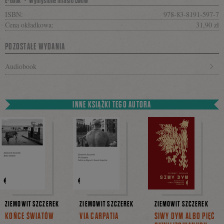
E-book・Wymyślone miasto Lwów
ISBN:
978-83-8191-597-7
Cena okładkowa:
31,90 zł
POZOSTAŁE WYDANIA
Audiobook
INNE KSIĄŻKI TEGO AUTORA
ZIEMOWIT SZCZEREK
ZIEMOWIT SZCZEREK
ZIEMOWIT SZCZEREK
KOŃCE ŚWIATÓW
VIA CARPATIA
SIWY DYM ALBO PIĘĆ