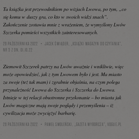
Ta książka jest przewodnikiem po wizjach Lwowa, po tym, „co
się komu w duszy gra, co kto w swoich widzi snach”.
Zakończenie zostawia mnie z wrażeniem, że wymyślony Lwów
Szczerka pomieści wszystkich zainteresowanych.
26 PAŹDZIERNIKA 2022
JACEK ŚWIĄDER, „KSIĄŻKI MAGAZYN DO CZYTANIA”,
NR 5 Z DN. 01.10.22
Ziemowit Szczerek patrzy na Lwów uważnie i wnikliwie, więc
może opowiedzieć, jak z tym Lwowem było i jest. Ma miasto
za swoje (też tak mam) i zgrabnie objaśnia, na czym polega
przynależność Lwowa do Szczerka i Szczerka do Lwowa.
Istnieje w tej relacji obustronne przekonanie – bo miasta jak
Lwów magiczne mają swoje poglądy i przemyślenia – iż
cywilizacja może zwyciężyć barbarię.
26 PAŹDZIERNIKA 2022
PAWEŁ SMOLEŃSKI, „GAZETA WYBORCZA”,
VOGUE.PL