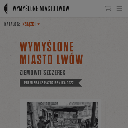
Linki do przejścia
WYMYŚLONE MIASTO LWÓW
KATALOG:
KSIĄŻKI
WYMYŚLONE
MIASTO LWÓW
ZIEMOWIT SZCZEREK
PREMIERA
12 PAŹDZIERNIKA 2022