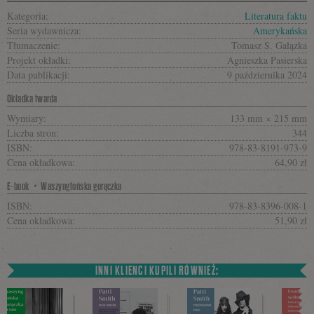
Kategoria:
Literatura faktu
Seria wydawnicza:
Amerykańska
Tłumaczenie:
Tomasz S. Gałązka
Projekt okładki:
Agnieszka Pasierska
Data publikacji:
9 października 2024
Okładka twarda
Wymiary:
133 mm × 215 mm
Liczba stron:
344
ISBN:
978-83-8191-973-9
Cena okładkowa:
64,90 zł
E-book・Waszyngtońska gorączka
ISBN:
978-83-8396-008-1
Cena okładkowa:
51,90 zł
INNI KLIENCI KUPILI RÓWNIEŻ: