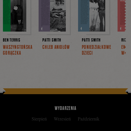
BEN TERRIS
PATTI SMITH
PATTI SMITH
RINA 
WASZYNGTOŃSKA
CHLEB ANIOŁÓW
PONIEDZIAŁKOWE
EWAN
GORĄCZKA
DZIECI
WELL
WYDARZENIA
Sierpień
Wrzesień
Październik