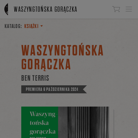
Linki do przejścia
WASZYNGTOŃSKA GORĄCZKA
KATALOG:
KSIĄŻKI
WASZYNGTOŃSKA
GORĄCZKA
BEN TERRIS
PREMIERA
9 PAŹDZIERNIKA 2024