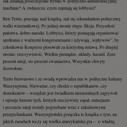
Jak działają poszczególne trybiki w polityczno-administracyjnej
machinie? A zwłaszcza: czym zajmują się lobbyści?
Ben Terris, pracując nad książką, stał się sekundantem politycznej
walki wizerunkowej. Po jednej stronie ringu: fikcja. Przyszłość
państwa, dobro narodu. Lobbyści, którzy pomagają organizować
spotkania z ważnymi kongresmenami i używają „wpływów”, by
członkowie Kongresu głosowali za korzystną ustawą. Po drugiej
stronie: rzeczywistość. Wielkie pieniądze, układy, hazard. Zero
procent misji, sto procent cwaniactwa. Wszystkie chwyty
dozwolone.
Terris brawurowo i ze swadą wprowadza nas w polityczne kuluary
Waszyngtonu. Nieważne, czy chodzi o republikanów, czy
demokratów – wszędzie jest świadkiem niemoralnych zagrywek
i opisuje historie tych, których rzeczywisty zapał, entuzjazm
i poczucie misji zostały pogrzebane wraz z zakulisowymi
przepychankami. Waszyngtońska gorączka to książka o tym, na
jakich zasadach toczy się wielka amerykańska gra – o władzę,