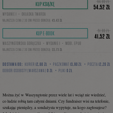
64,90 ZŁ
KUP KSIĄŻKĘ
54,52 ZŁ
WYDANIE I・OKŁADKA TWARDA
się
NAJNIŻSZA CENA Z 30 DNI PRZED OBNIŻKĄ:
45,43 ZŁ
51,90 ZŁ
KUP E-BOOK
41,52 ZŁ
na
WASZYNGTOŃSKA GORĄCZKA・WYDANIE I・MOBI, EPUB
NAJNIŻSZA CENA Z 30 DNI PRZED OBNIŻKĄ:
33,73 ZŁ
Facebooku
DOSTAWA OD:
KURIER
12,60 ZŁ
PACZKOMAT
13,90 ZŁ
POCZTA
12,20 ZŁ
ODBIÓR OSOBISTY (WARSZAWA)
0 ZŁ
PLIKI
0 ZŁ
Można żyć w Waszyngtonie przez wiele lat i wciąż nie wiedzieć,
co ludzie robią tam całymi dniami. Czy fundraiser wisi na telefonie,
szukając pieniędzy, a sondażysta wypytuje, na kogo zagłosujesz?