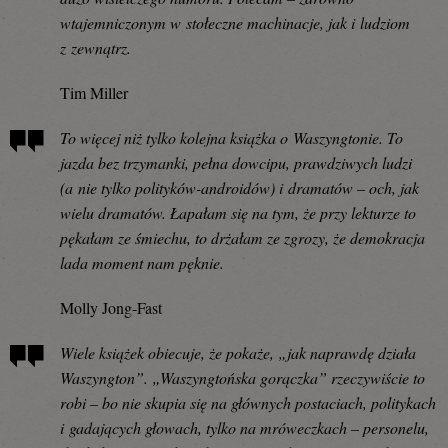
wtajemniczonym w stołeczne machinacje, jak i ludziom
z zewnątrz.
Tim Miller
To więcej niż tylko kolejna książka o Waszyngtonie. To
jazda bez trzymanki, pełna dowcipu, prawdziwych ludzi
(a nie tylko polityków-androidów) i dramatów – och, jak
wielu dramatów. Łapałam się na tym, że przy lekturze to
pękałam ze śmiechu, to drżałam ze zgrozy, że demokracja
lada moment nam pęknie.
Molly Jong-Fast
Wiele książek obiecuje, że pokaże, „jak naprawdę działa
Waszyngton”. „Waszyngtońska gorączka” rzeczywiście to
robi – bo nie skupia się na głównych postaciach, politykach
i gadających głowach, tylko na mróweczkach – personelu,