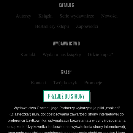
KATALOG
Autorzy
Książki
Serie wydawnicze
Nowości
Bestsellery sklepu
Zapowiedzi
WYDAWNICTWO
Kontakt
Wydaj u nas książkę
Gdzie kupić?
SKLEP
Kontakt
Twój koszyk
Promocje
Kup kartę podarunkową
Nota prawna
PRZEJDŹ DO STRONY
Regulamin
Polityka prywatności
Wydawnictwo Czarne i jego Partnerzy wykorzystują pliki „cookies"
Regulamin Klubu Czarnego
(„ciasteczka") m.in. do: dostosowania zawartości strony internetowej do
preferencji Użytkownika, optymalizacji korzystania z witryny (rozpoznania
Regulamin Karty Podarunkowej
urządzenie Użytkownika i odpowiednio wyświetlenia strony internetowej),