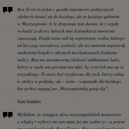
Ben Terris to jeden z garstki reporterów politycznych
zdolnych dostać się do każdego, ale to każdego gabinetu
w Waszyngtonie. A że dysponuje tym darem, to z reguły
wchodzi za drzwi, których inni dziennikarze nawet nie
zauważają. Dzięki temu stał się reporterem, wobec którego
od lat czuję zawodową zazdrość, ale też autorem naprawdę
znakomitej książki o ukrytych mechanizmach działania
stolicy. Ben ma niesamowitą zdolność nakłaniania ludzi,
którzy w ogóle nie powinni mu ufać, by zwierzyli mu się ze
wszystkiego. To może być ryzykowne dla tych, którzy robią
w stolicy w politykę, ale – serio – wspaniałe dla każdego,
kto zechce sięgnąć po „Waszyngtońską gorączkę”.
Sam Sanders
Myślałem, że żenująca sfera waszyngtońskich manewrów
o władzę i wpływy niczym mnie już nie zaskoczy – a potem
przeczytałem książkę Bena Terrisa. Ben swoją łotrzykowską