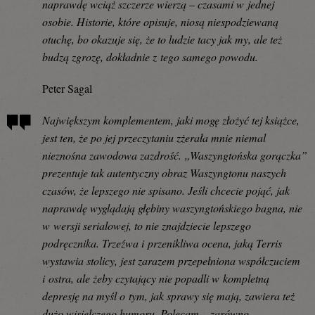
naprawdę wciąż szczerze wierzą – czasami w jednej
osobie. Historie, które opisuje, niosą niespodziewaną
otuchę, bo okazuje się, że to ludzie tacy jak my, ale też
budzą zgrozę, dokładnie z tego samego powodu.
Peter Sagal
Największym komplementem, jaki mogę złożyć tej książce,
jest ten, że po jej przeczytaniu zżerała mnie niemal
nieznośna zawodowa zazdrość. „Waszyngtońska gorączka”
prezentuje tak autentyczny obraz Waszyngtonu naszych
czasów, że lepszego nie spisano. Jeśli chcecie pojąć, jak
naprawdę wyglądają głębiny waszyngtońskiego bagna, nie
w wersji serialowej, to nie znajdziecie lepszego
podręcznika. Trzeźwa i przenikliwa ocena, jaką Terris
wystawia stolicy, jest zarazem przepełniona współczuciem
i ostra, ale żeby czytający nie popadli w kompletną
depresję na myśl o tym, jak sprawy się mają, zawiera też
dużo wisielczego humoru. Polecam – zarówno