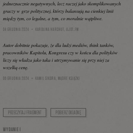
jednoznacznie negatywnych, lecz raczej jako skomplikowanych
graczy w grze politycznej, którzy balansują na cienkiej linii
między tym, co legalne, a tym, co moralnie wątpliwe.
04 GRUDNIA 2024
KAROLINA HARCHUT,
UJOT.FM
Autor dobitnie pokazuje, że dla ludzi mediów, think tanków,
pracowników Kapitolu, Kongresu czy w końcu dla polityków
liczy się władza jako taka i utrzymywanie się przy niej za
wszelką cenę.
06 GRUDNIA 2024
KAMIL SIKORA,
MĄDRE KSIĄŻKI
PRZECZYTAJ FRAGMENT
POBIERZ OKŁADKĘ
WYDANIE I