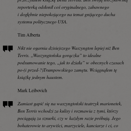
reporterką odsłonił coś oryginalnego, zabawnego
i dogłębnie niepokojącego na temat gnijącego ducha
systemu politycznego USA.
Tim Alberta
Nikt nie ogarnia dzisiejszego Waszyngton lepiej niż Ben
Terris. „Waszyngtońska gorączka” to idealne
podsumowanie tego, „jak to działa” w obecnych czasach
po-(i przed-?)Trumpowskiego zamętu. Wciągnąłem tę
książkę jednym haustem.
Mark Leibovich
Zamiast gapić się na waszyngtoński teatrzyk marionetek,
Ben Terris wchodzi za kulisy i rozmawia z tymi, którzy
pociągają za sznurki, czy w każdym razie próbują. Jego
bohaterowie to arywiści, marzyciele, kanciarze i ci, co