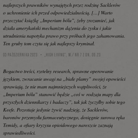
najlepszych prawników wynajętych przez rodzinę Sacklerów
o uchronienie ich przed odpowiedzialnością. […] Warto
przeczytać książkę „Imperium bólu”, żeby zrozumieć, jak
działa amerykański mechanizm dążenia do zysku i jakie
utrudnienia napotyka prawo przy próbach jego zahamowania.
Ten gruby tom czyta się jak najlepszy kryminał.
05 PAŹDZIERNIKA 2023
„HIGH LIVING”, M./ NR 7 Z DN. 09.23
Bogactwo treści, rzetelny research, sprawne operowanie
językiem, zwracanie uwagi na „białe plamy” swojej opowieści
sprawiają, że nie mam najmniejszych wątpliwości, że
„Imperium bólu” stanowić będzie „coś w rodzaju mapy dla
przyszłych dziennikarzy i badaczy”, tak jak życzyłby sobie tego
Keefe. Pozostaje jedynie żywić nadzieję, że Sacklerów,
baronów przemysłu farmaceutycznego, dosięgnie surowa ręka
Temidy, a ofiary kryzysu opioidowego nareszcie zaznają
sprawiedliwości.