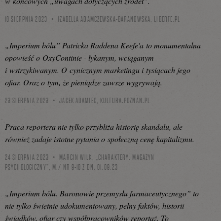
w końcowych „uwagach dotyczących źródeł”.
16 SIERPNIA 2023
IZABELLA ADAMCZEWSKA-BARANOWSKA,
LIBERTE.PL
„Imperium bólu” Patricka Raddena Keefe'a to monumentalna
opowieść o OxyContinie - łykanym, wciąganym
i wstrzykiwanym. O cynicznym marketingu i tysiącach jego
ofiar. Oraz o tym, że pieniądze zawsze wygrywają.
23 SIERPNIA 2023
JACEK ADAMIEC,
KULTURA.POZNAN.PL
Praca reportera nie tylko przybliża historię skandalu, ale
również zadaje istotne pytania o społeczną cenę kapitalizmu.
24 SIERPNIA 2023
MARCIN WILK, „CHARAKTERY. MAGAZYN
PSYCHOLOGICZNY”, M./ NR 9-10 Z DN. 01.09.23
„Imperium bólu. Baronowie przemysłu farmaceutycznego” to
nie tylko świetnie udokumentowany, pełny faktów, historii
świadków, ofiar czy współpracowników reportaż. To