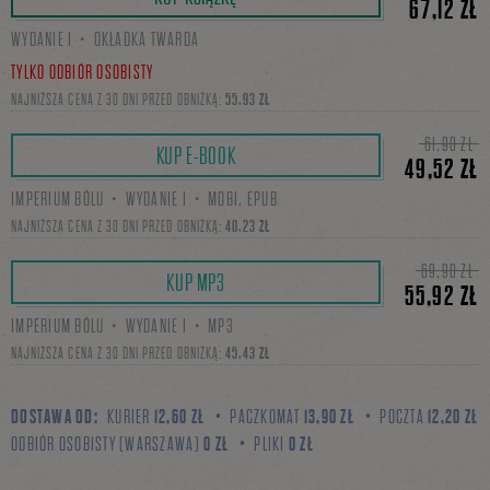
67,12 ZŁ
WYDANIE I・OKŁADKA TWARDA
się
TYLKO ODBIÓR OSOBISTY
NAJNIŻSZA CENA Z 30 DNI PRZED OBNIŻKĄ:
55,93 ZŁ
61,90 ZŁ
na
KUP E-BOOK
49,52 ZŁ
IMPERIUM BÓLU・WYDANIE I・MOBI, EPUB
NAJNIŻSZA CENA Z 30 DNI PRZED OBNIŻKĄ:
40,23 ZŁ
Facebooku
69,90 ZŁ
KUP MP3
55,92 ZŁ
IMPERIUM BÓLU・WYDANIE I・MP3
NAJNIŻSZA CENA Z 30 DNI PRZED OBNIŻKĄ:
45,43 ZŁ
DOSTAWA OD:
KURIER
12,60 ZŁ
PACZKOMAT
13,90 ZŁ
POCZTA
12,20 ZŁ
ODBIÓR OSOBISTY (WARSZAWA)
0 ZŁ
PLIKI
0 ZŁ