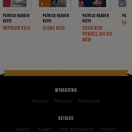
PATRICK RADDEN
PATRICK RADDEN
PATRICK RADDEN
PATTI
KEEFE
KEEFE
KEEFE
CHLE
IMPERIUM BÓLU
GŁOWA WĘŻA
COKOLWIEK
POWIESZ, NIC NIE
MÓW
WYDARZENIA
Sierpień
Wrzesień
Październik
KATALOG
Autorzy
Książki
Serie wydawnicze
Nowości