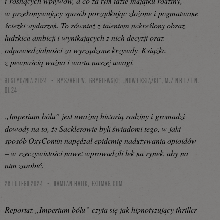
i rosnących wpływów, a co za tym idzie majątku rodziny,
w przekonywujący sposób porządkując złożone i pogmatwane
ścieżki wydarzeń. To również z talentem nakreślony obraz
ludzkich ambicji i wynikających z nich decyzji oraz
odpowiedzialności za wyrządzone krzywdy. Książka
z pewnością ważna i warta naszej uwagi.
31 STYCZNIA 2024
RYSZARD W. GRYGLEWSKI, „NOWE KSIĄŻKI”, M./ NR 1 Z DN.
01.24
„Imperium bólu” jest uważną historią rodziny i gromadzi
dowody na to, że Sacklerowie byli świadomi tego, w jaki
sposób OxyContin napędzał epidemię nadużywania opioidów
– w rzeczywistości nawet wprowadzili lek na rynek, aby na
nim zarobić.
26 LUTEGO 2024
DAMIAN HALIK,
EXUMAG.COM
Reportaż „Imperium bólu” czyta się jak hipnotyzujący thriller