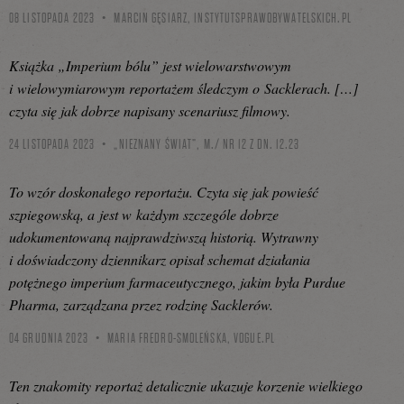
08 LISTOPADA 2023
MARCIN GĘSIARZ,
INSTYTUTSPRAWOBYWATELSKICH.PL
Książka „Imperium bólu” jest wielowarstwowym
i wielowymiarowym reportażem śledczym o Sacklerach. […]
czyta się jak dobrze napisany scenariusz filmowy.
24 LISTOPADA 2023
„NIEZNANY ŚWIAT”, M./ NR 12 Z DN. 12.23
To wzór doskonałego reportażu. Czyta się jak powieść
szpiegowską, a jest w każdym szczególe dobrze
udokumentowaną najprawdziwszą historią. Wytrawny
i doświadczony dziennikarz opisał schemat działania
potężnego imperium farmaceutycznego, jakim była Purdue
Pharma, zarządzana przez rodzinę Sacklerów.
04 GRUDNIA 2023
MARIA FREDRO-SMOLEŃSKA,
VOGUE.PL
Ten znakomity reportaż detalicznie ukazuje korzenie wielkiego