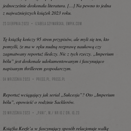
jednocześnie doskonała literatura. […] Na pewno to jedna
z najważniejszych książek 2023 roku.
25 SIERPNIA 2023
IZABELA SZYMAŃSKA,
EMPIK.COM
Tę książkę kończy 95 stron przypisów, ale myli się ten, kto
pomyśli, że ma w ręku nudną rozprawę naukową czy
zagmatwany reportaż śledczy. Nic z tych rzeczy. „Imperium
bólu” jest doskonale udokumentowanym i fascynująco
napisanym thrillerem gospodarczym.
04 WRZEŚNIA 2023
PRESS.PL,
PRESS.PL
Reportaż wciągający jak serial „Sukcesja”? Oto „Imperium
bólu”, opowieść o rodzinie Sacklerów.
20 WRZEŚNIA 2023
„PANI”, M./ NR 10 Z DN. 10.23
Książka Keefe’a w fascynujący sposób relacjonuje walkę