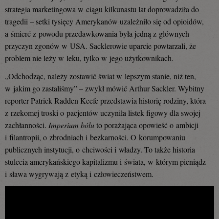
strategia marketingowa w ciągu kilkunastu lat doprowadziła do
tragedii – setki tysięcy Amerykanów uzależniło się od opioidów,
a śmierć z powodu przedawkowania była jedną z głównych
przyczyn zgonów w USA. Sacklerowie uparcie powtarzali, że
problem nie leży w leku, tylko w jego użytkownikach.
„Odchodząc, należy zostawić świat w lepszym stanie, niż ten,
w jakim go zastaliśmy” – zwykł mówić Arthur Sackler. Wybitny
reporter Patrick Radden Keefe przedstawia historię rodziny, która
z rzekomej troski o pacjentów uczyniła listek figowy dla swojej
zachłanności.
Imperium bólu
to porażająca opowieść o ambicji
i filantropii, o zbrodniach i bezkarności. O korumpowaniu
publicznych instytucji, o chciwości i władzy. To także historia
stulecia amerykańskiego kapitalizmu i świata, w którym pieniądz
i sława wygrywają z etyką i człowieczeństwem.