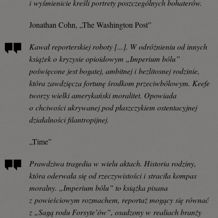
i wyśmienicie kreśli portrety poszczególnych bohaterów.
Jonathan Cohn, „The Washington Post”
Kawał reporterskiej roboty [...]. W odróżnieniu od innych
książek o kryzysie opioidowym „Imperium bólu”
poświęcone jest bogatej, ambitnej i bezlitosnej rodzinie,
która zawdzięcza fortunę środkom przeciwbólowym. Keefe
tworzy wielki amerykański moralitet. Opowiada
o chciwości ukrywanej pod płaszczykiem ostentacyjnej
działalności filantropijnej.
„Time”
Prawdziwa tragedia w wielu aktach. Historia rodziny,
która oderwała się od rzeczywistości i straciła kompas
moralny. „Imperium bólu” to książka pisana
z powieściowym rozmachem, reportaż mogący się równać
z „Sagą rodu Forsyte’ów”, osadzony w realiach branży