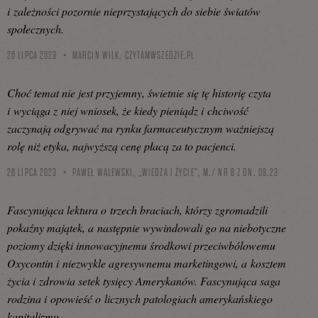
i zależności pozornie nieprzystających do siebie światów
społecznych.
26 LIPCA 2023
MARCIN WILK,
CZYTAMWSZEDZIE.PL
Choć temat nie jest przyjemny, świetnie się tę historię czyta
i wyciąga z niej wniosek, że kiedy pieniądz i chciwość
zaczynają odgrywać na rynku farmaceutycznym ważniejszą
rolę niż etyka, najwyższą cenę płacą za to pacjenci.
26 LIPCA 2023
PAWEŁ WALEWSKI, „WIEDZA I ŻYCIE”, M./ NR 8 Z DN. 08.23
Fascynująca lektura o trzech braciach, którzy zgromadzili
pokaźny majątek, a następnie wywindowali go na niebotyczne
poziomy dzięki innowacyjnemu środkowi przeciwbólowemu
Oxycontin i niezwykle agresywnemu marketingowi, a kosztem
życia i zdrowia setek tysięcy Amerykanów. Fascynująca saga
rodzina i opowieść o licznych patologiach amerykańskiego
kapitalizmu.