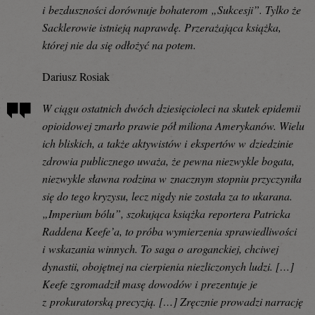
i bezduszności dorównuje bohaterom „Sukcesji”. Tylko że
Sacklerowie istnieją naprawdę. Przerażająca książka,
której nie da się odłożyć na potem.
Dariusz Rosiak
W ciągu ostatnich dwóch dziesięcioleci na skutek epidemii
opioidowej zmarło prawie pół miliona Amerykanów. Wielu
ich bliskich, a także aktywistów i ekspertów w dziedzinie
zdrowia publicznego uważa, że pewna niezwykle bogata,
niezwykle sławna rodzina w znacznym stopniu przyczyniła
się do tego kryzysu, lecz nigdy nie została za to ukarana.
„Imperium bólu”, szokująca książka reportera Patricka
Raddena Keefe’a, to próba wymierzenia sprawiedliwości
i wskazania winnych. To saga o aroganckiej, chciwej
dynastii, obojętnej na cierpienia niezliczonych ludzi. […]
Keefe zgromadził masę dowodów i prezentuje je
z prokuratorską precyzją. […] Zręcznie prowadzi narrację