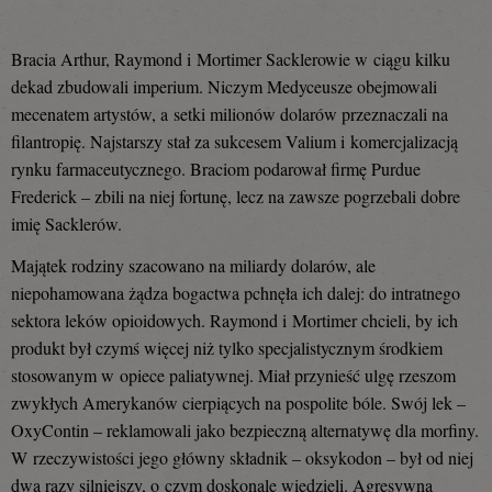
Bracia Arthur, Raymond i Mortimer Sacklerowie w ciągu kilku
dekad zbudowali imperium. Niczym Medyceusze obejmowali
mecenatem artystów, a setki milionów dolarów przeznaczali na
filantropię. Najstarszy stał za sukcesem Valium i komercjalizacją
rynku farmaceutycznego. Braciom podarował firmę Purdue
Frederick – zbili na niej fortunę, lecz na zawsze pogrzebali dobre
imię Sacklerów.
Majątek rodziny szacowano na miliardy dolarów, ale
niepohamowana żądza bogactwa pchnęła ich dalej: do intratnego
sektora leków opioidowych. Raymond i Mortimer chcieli, by ich
produkt był czymś więcej niż tylko specjalistycznym środkiem
stosowanym w opiece paliatywnej. Miał przynieść ulgę rzeszom
zwykłych Amerykanów cierpiących na pospolite bóle. Swój lek –
OxyContin – reklamowali jako bezpieczną alternatywę dla morfiny.
W rzeczywistości jego główny składnik – oksykodon – był od niej
dwa razy silniejszy, o czym doskonale wiedzieli. Agresywna