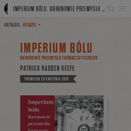
Linki do przejścia
IMPERIUM BÓLU. BARONOWIE PRZEMYSŁU FARMACEUTYCZNEGO
KATALOG:
KSIĄŻKI
IMPERIUM BÓLU
BARONOWIE PRZEMYSŁU FARMACEUTYCZNEGO
PATRICK RADDEN KEEFE
PREMIERA
23 KWIETNIA 2025