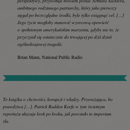
perspektywy, przywołuje bowiem postać Arthura Sacklera,
ambitnego rodzinnego patriarchy, który jako pierwszy
sięgał po bezwzględne środki, byle tylko osiągnąć cel. […]
Jego życie mogłoby stanowić wzorcową opowieść
o spełnionym amerykańskim marzeniu, gdyby nie to, że
przyczynił się ostatecznie do trwającej po dziś dzień
ogólnokrajowej tragedii.
Brian Mann, National Public Radio
To książka o chciwości, korupcji i władzy. Przerażająca, bo
prawdziwa […]. Patrick Radden Keefe w tym świetnym
reportażu ukazuje krok po kroku, jak powstało to imperium
zła.