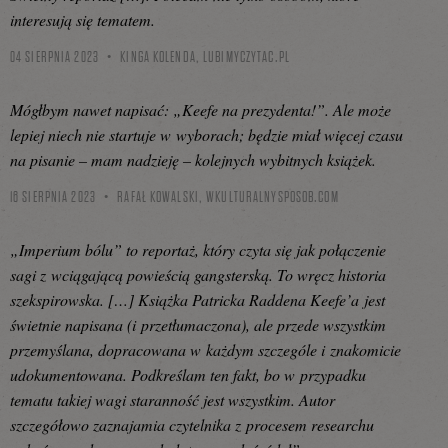
interesują się tematem.
04 SIERPNIA 2023
KINGA KOLENDA,
LUBIMYCZYTAC.PL
Mógłbym nawet napisać: „Keefe na prezydenta!”. Ale może
lepiej niech nie startuje w wyborach; będzie miał więcej czasu
na pisanie – mam nadzieję – kolejnych wybitnych książek.
16 SIERPNIA 2023
RAFAŁ KOWALSKI,
WKULTURALNYSPOSOB.COM
„Imperium bólu” to reportaż, który czyta się jak połączenie
sagi z wciągającą powieścią gangsterską. To wręcz historia
szekspirowska. […] Książka Patricka Raddena Keefe’a jest
świetnie napisana (i przetłumaczona), ale przede wszystkim
przemyślana, dopracowana w każdym szczególe i znakomicie
udokumentowana. Podkreślam ten fakt, bo w przypadku
tematu takiej wagi staranność jest wszystkim. Autor
szczegółowo zaznajamia czytelnika z procesem researchu