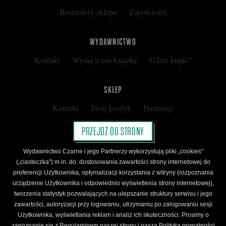
Bestsellery sklepu
Zapowiedzi
WYDAWNICTWO
Kontakt
Wydaj u nas książkę
Gdzie kupić?
SKLEP
Kontakt
Twój koszyk
Promocje
Kup kartę podarunkową
Nota prawna
PRZEJDŹ DO STRONY
Regulamin
Polityka prywatności
Wydawnictwo Czarne i jego Partnerzy wykorzystują pliki „cookies"
Regulamin Klubu Czarnego
(„ciasteczka") m.in. do: dostosowania zawartości strony internetowej do
preferencji Użytkownika, optymalizacji korzystania z witryny (rozpoznania
Regulamin Karty Podarunkowej
urządzenie Użytkownika i odpowiednio wyświetlenia strony internetowej),
tworzenia statystyk pozwalających na ulepszanie struktury serwisu i jego
zawartości, autoryzacji przy logowaniu, utrzymaniu po zalogowaniu sesji
ŚLEDŹ CZARNE
Użytkownika, wyświetlania reklam i analiz ich skuteczności. Prosimy o
zapoznanie się z Regulaminem naszej strony i naszą Polityką prywatności