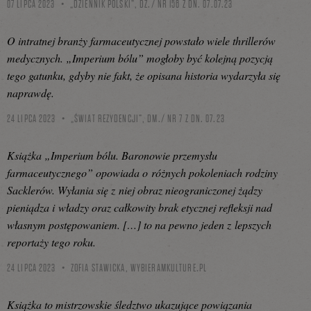
07 LIPCA 2023
„DZIENNIK POLSKI”, DZ./ NR 156 Z DN. 07.07.23
O intratnej branży farmaceutycznej powstało wiele thrillerów
medycznych. „Imperium bólu” mogłoby być kolejną pozycją
tego gatunku, gdyby nie fakt, że opisana historia wydarzyła się
naprawdę.
24 LIPCA 2023
„ŚWIAT REZYDENCJI”, DM./ NR 7 Z DN. 07.23
Książka „Imperium bólu. Baronowie przemysłu
farmaceutycznego” opowiada o różnych pokoleniach rodziny
Sacklerów. Wyłania się z niej obraz nieograniczonej żądzy
pieniądza i władzy oraz całkowity brak etycznej refleksji nad
własnym postępowaniem. […] to na pewno jeden z lepszych
reportaży tego roku.
24 LIPCA 2023
ZOFIA STAWICKA,
WYBIERAMKULTURE.PL
Książka to mistrzowskie śledztwo ukazujące powiązania