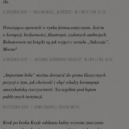
zła.
12 GRUDNIA 2023
PAULINA WILK, „W DRODZE”, M./ NR 12 Z DN. 12.23
Porażająca opowieść o rynku farmaceutycznym. Jest tu
o korupcji, bezkarności, filantropii, szalonych ambicjach.
Bohaterowie tej książki są jak wyjęci z serialu „Sukcesja”.
Mocne!
13 GRUDNIA 2023
„NATIONAL GEOGRAPHIC TRAVELER”, M./NR 1 Z DN. 01.24
„Imperium bólu” można dorzucić do grona klasycznych
pozycji o tym, jak chciwość i chęć władzy korumpuje
amerykańską rzeczywistość. Szczególnie pod kątem
publicznych instytucji.
09 STYCZNIA 2024
KAMIL DACHNIJ,
KSIAZKI.WP.PL
Krok po kroku Keefe odsłania kulisy wzrostu znaczenia