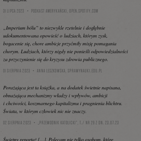
31 LIPCA 2023
PODKAST AMERYKAŃSKI,
OPEN.SPOTIFY.COM
„Imperium bólu” to niezwykle rzetelnie i dogłębnie
udokumentowana opowieść o ludziach, którym zysk,
bogacenie się, chore ambicje przyćmiły misję pomagania
chorym. Ludziach, którzy nigdy nie ponieśli odpowiedzialności
za przyczynienie się do kryzysu zdrowia publicznego.
01 SIERPNIA 2023
ANNA LESZKOWSKA,
SPRAWYNAUKI.EDU.PL
Porażająca jest ta książka, a na dodatek świetnie napisana,
obnażająca mechanizmy władzy i wpływów, ambicji
i chciwości, koszmarnego kapitalizmu i pragnienia blichtru.
Świata, w którym człowiek nic nie znaczy.
02 SIERPNIA 2023
„PRZEWODNIK KATOLICKI”, T./ NR 29 Z DN. 23.07.23
Świetny reportaż […]. Polecam nie tylko osobom, które