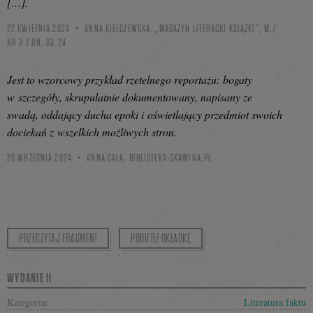
[…].
22 KWIETNIA 2024
ANNA KIEŁCZEWSKA, „MAGAZYN LITERACKI KSIĄŻKI”, M./
NR 3 Z DN. 03.24
Jest to wzorcowy przykład rzetelnego reportażu: bogaty
w szczegóły, skrupulatnie dokumentowany, napisany ze
swadą, oddający ducha epoki i oświetlający przedmiot swoich
dociekań z wszelkich możliwych stron.
20 WRZEŚNIA 2024
ANNA CAŁA,
BIBLIOTEKA-SKAWINA.PL
PRZECZYTAJ FRAGMENT
POBIERZ OKŁADKĘ
WYDANIE II
Kategoria:
Literatura faktu