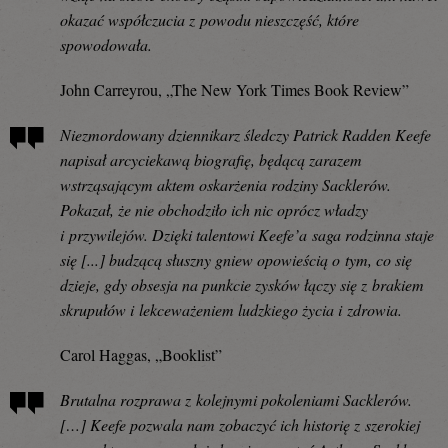
okazać współczucia z powodu nieszczęść, które
spowodowała.
John Carreyrou, „The New York Times Book Review”
Niezmordowany dziennikarz śledczy Patrick Radden Keefe
napisał arcyciekawą biografię, będącą zarazem
wstrząsającym aktem oskarżenia rodziny Sacklerów.
Pokazał, że nie obchodziło ich nic oprócz władzy
i przywilejów. Dzięki talentowi Keefe’a saga rodzinna staje
się [...] budzącą słuszny gniew opowieścią o tym, co się
dzieje, gdy obsesja na punkcie zysków łączy się z brakiem
skrupułów i lekceważeniem ludzkiego życia i zdrowia.
Carol Haggas, „Booklist”
Brutalna rozprawa z kolejnymi pokoleniami Sacklerów.
[…] Keefe pozwala nam zobaczyć ich historię z szerokiej