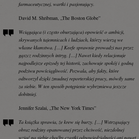
farmaceutycznej, wartki i pasjonujący.
David M. Shribman, „The Boston Globe”
Wciągająca (i często oburzająca) opowieść o ambicji,
skrywanych tajemnicach i ludziach, którzy wierzą we
własne kłamstwa. […] Keefe sprawnie prowadzi nas przez
gąszcz rodzinnych intryg. […] Nawet kiedy relacjonuje
najpodlejsze epizody tej historii, zachowuje spokój i godną
podziwu powściągliwość. Pozwala, aby fakty, które
odtworzył dzięki żmudnej reporterskiej pracy, mówiły same
za siebie. W ten sposób potępienie wybrzmiewa jeszcze
dobitniej.
Jennifer Szalai, „The New York Times”
Ta książka sprawia, że krew się burzy. […] Wstrząsający
obraz rodziny opanowanej przez chciwość, niezdolnej
wziąć na siebie choćby cząstki odpowiedzialności ani nawet