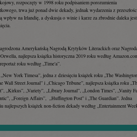
kojowy, rozpoczęty w 1998 roku podpisaniem porozumienia
tkowego, trwa już ponad dwie dekady, jednak wydarzenia z przeszłośc
ą wpływ na Irlandię, a dyskusja o winie i karze za zbrodnie daleka jest
ięcia.
nagrodzona Amerykańską Nagrodą Krytyków Literackich oraz Nagrodą
Orwella, najlepsza książka historyczna 2019 roku według Amazon.co
 reportaż roku według „Time'a”.
r „New York Timesa”, jedna z dziesięciu książek roku „The Washingto
he Wall Street Journal” i „Chicago Tribune”, najlepsza książka roku „T
”, „Kirkus”, „Variety”, „Library Journal”, „London Times”, „Vanity Fa
ntic”, „Foreign Affairs”, „Huffington Post” i „The Guardian”. Jedna
ciu najlepszych książek non-fiction dekady według „Entertainment Wee