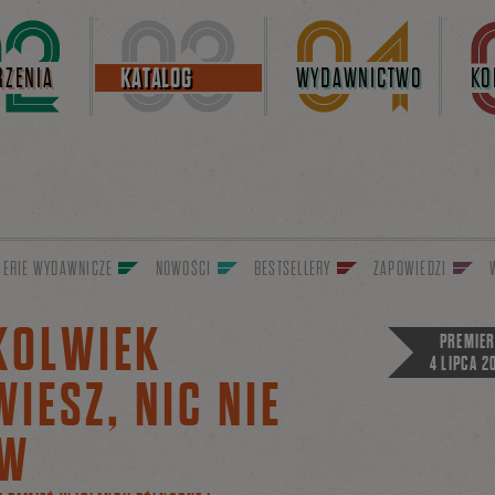
ZENIA
KATALOG
WYDAWNICTWO
KO
SERIE WYDAWNICZE
NOWOŚCI
BESTSELLERY
ZAPOWIEDZI
KOLWIEK
PREMIE
4 LIPCA 2
IESZ, NIC NIE
W