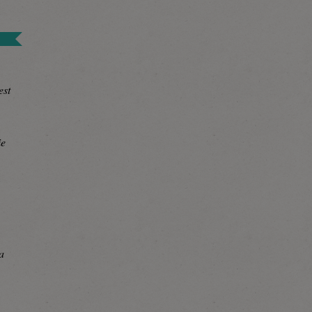
est
ie
a