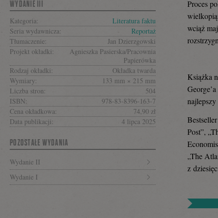
się
Proces po
WYDANIE III
wielkopią
Kategoria:
Literatura faktu
wciąż maj
Seria wydawnicza:
Reportaż
rozstrzygn
na
Tłumaczenie:
Jan Dzierzgowski
Projekt okładki:
Agnieszka Pasierska/Pracownia
Papierówka
Rodzaj okładki:
Okładka twarda
Książka 
Facebooku
Wymiary:
133 mm × 215 mm
George’a 
Liczba stron:
504
najlepszy
ISBN:
978-83-8396-163-7
Cena okładkowa:
74,90 zł
Bestselle
Data publikacji:
4 lipca 2025
Post”, „T
POZOSTAŁE WYDANIA
Economist
„The Atla
Wydanie II
z dziesię
Wydanie I