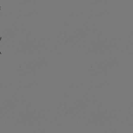
Z
ą
a.