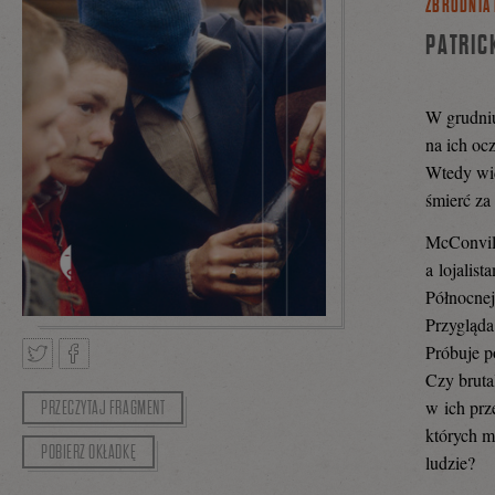
ZBRODNIA 
PATRIC
W grudniu
na ich o
Wtedy widz
śmierć za
McConvill
a lojalist
Północnej
Przygląda
Próbuje po
Czy bruta
w ich prz
PRZECZYTAJ FRAGMENT
Tweetnij
Podziel
których m
POBIERZ OKŁADKĘ
ludzie?