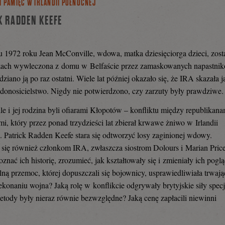
I PAMIĘĆ W IRLANDII PÓŁNOCNEJ
K RADDEN KEEFE
 1972 roku Jean McConville, wdowa, matka dziesięciorga dzieci, zost
czach wywleczona z domu w Belfaście przez zamaskowanych napastni
iano ją po raz ostatni. Wiele lat później okazało się, że IRA skazała j
 donosicielstwo. Nigdy nie potwierdzono, czy zarzuty były prawdziwe.
e i jej rodzina byli ofiarami Kłopotów – konfliktu między republikana
ami, który przez ponad trzydzieści lat zbierał krwawe żniwo w Irlandii
. Patrick Radden Keefe stara się odtworzyć losy zaginionej wdowy.
 się również członkom IRA, zwłaszcza siostrom Dolours i Marian Price
znać ich historię, zrozumieć, jak kształtowały się i zmieniały ich poglą
lną przemoc, której dopuszczali się bojownicy, usprawiedliwiała trwają
ekonaniu wojna? Jaką rolę w konflikcie odgrywały brytyjskie siły specj
etody były nieraz równie bezwzględne? Jaką cenę zapłacili niewinni