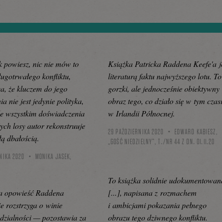
 powiesz, nic nie mów to
Książka Patricka Raddena Keefe'a j
ługotrwałego konfliktu,
literaturą faktu najwyższego lotu. To
a, że kluczem do jego
gorzki, ale jednocześnie obiektywny
a nie jest jedynie polityka,
obraz tego, co działo się w tym czas
de wszystkim doświadczenia
w Irlandii Północnej.
rych losy autor rekonstruuje
29 PAŹDZIERNIKA 2020
EDWARD KABIESZ,
łą dbałością.
„GOŚĆ NIEDZIELNY”, T./NR 44 Z DN. 01.11.20
NIKA 2020
MONIKA JASEK,
To książka solidnie udokumentowan
a opowieść Raddena
[...], napisana z rozmachem
ie rozstrzyga o winie
i ambicjami pokazania pełnego
dzialności — pozostawia za
obrazu tego dziwnego konfliktu.