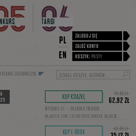
NKURS
TARGI
ZALOGUJ SIĘ
PL
ZAŁÓŻ KONTO
EN
KOSZYK:
PUSTY
WYDANIA ZAGRANICZNE
Szukaj
74,90 ZŁ
RA
KUP KSIĄŻKĘ
62,92 ZŁ
025
WYDANIE III・OKŁADKA TWARDA
NAJNIŻSZA CENA Z 30 DNI PRZED OBNIŻKĄ:
52,43 ZŁ
43,90 ZŁ
KUP E-BOOK
35,12 ZŁ