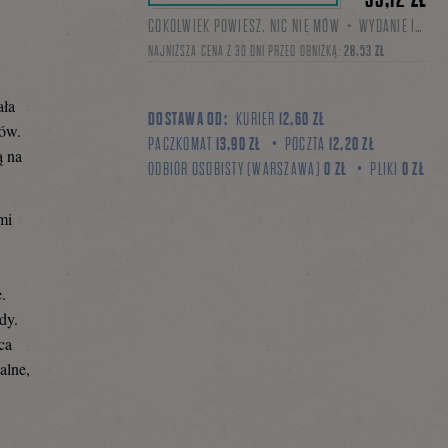
COKOLWIEK POWIESZ, NIC NIE MÓW・WYDANIE I・MOBI, EPUB
NAJNIŻSZA CENA Z 30 DNI PRZED OBNIŻKĄ:
28,53 ZŁ
ała
DOSTAWA OD:
KURIER
12,60 ZŁ
ków.
PACZKOMAT
13,90 ZŁ
POCZTA
12,20 ZŁ
ą na
ODBIÓR OSOBISTY (WARSZAWA)
0 ZŁ
PLIKI
0 ZŁ
mi
.
dy.
ca
alne,