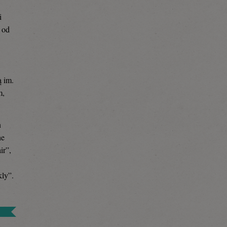
i
 od
 im.
m,
n
he
ir”,
kly”.