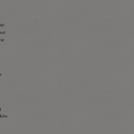
nie
mat
cie
a
ą
yków.