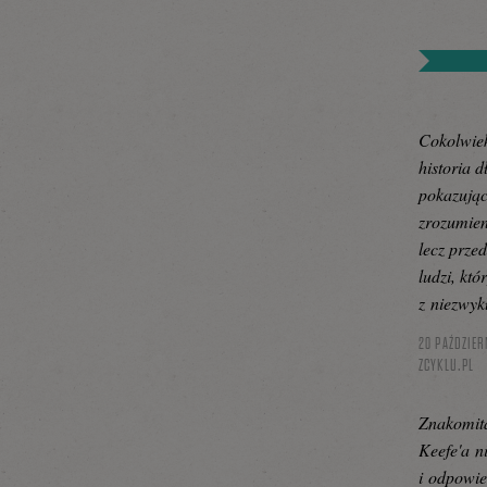
Cokolwiek
historia d
pokazując
zrozumieni
lecz prze
ludzi, któ
z niezwyk
20 PAŹDZIER
ZCYKLU.PL
Znakomit
Keefe'a n
i odpowie