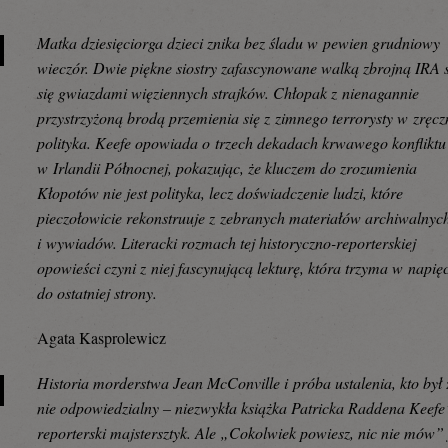
Matka dziesięciorga dzieci znika bez śladu w pewien grudniowy
wieczór. Dwie piękne siostry zafascynowane walką zbrojną IRA s
się gwiazdami więziennych strajków. Chłopak z nienagannie
przystrzyżoną brodą przemienia się z zimnego terrorysty w zręc
polityka. Keefe opowiada o trzech dekadach krwawego konfliktu
w Irlandii Północnej, pokazując, że kluczem do zrozumienia
Kłopotów nie jest polityka, lecz doświadczenie ludzi, które
pieczołowicie rekonstruuje z zebranych materiałów archiwalnyc
i wywiadów. Literacki rozmach tej historyczno-reporterskiej
opowieści czyni z niej fascynującą lekturę, która trzyma w napię
do ostatniej strony.
Agata Kasprolewicz
Historia morderstwa Jean McConville i próba ustalenia, kto był 
nie odpowiedzialny – niezwykła książka Patricka Raddena Keefe
reporterski majstersztyk. Ale „Cokolwiek powiesz, nic nie mów” 