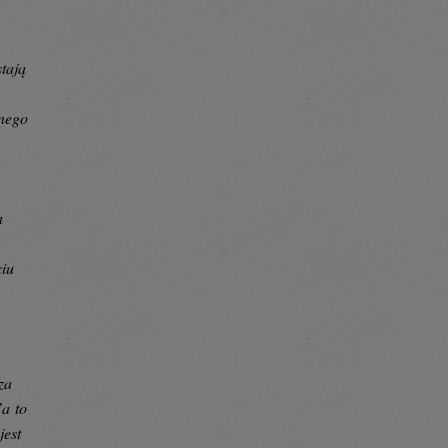
tają
znego
h
ciu
za
’a to
jest