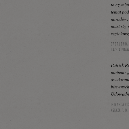
to czyteln
temat pod
narodów: 
musi się,
częściowe
07 GRUDNIA
GAZETA PRAW
Patrick R
mottem: „
dwukrotni
bitewnych
Udowadnia
12 MARCA 20
KSIĄŻKI”, M.