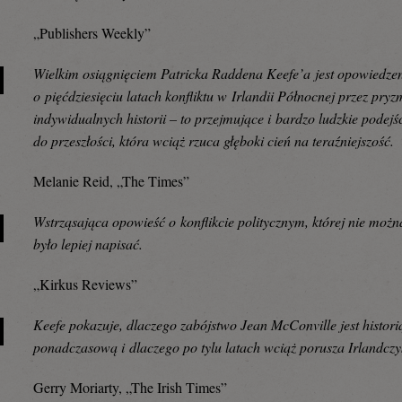
„Publishers Weekly”
Wielkim osiągnięciem Patricka Raddena Keefe’a jest opowiedze
o pięćdziesięciu latach konfliktu w Irlandii Północnej przez pryz
indywidualnych historii – to przejmujące i bardzo ludzkie podejś
do przeszłości, która wciąż rzuca głęboki cień na teraźniejszość.
Melanie Reid, „The Times”
Wstrząsająca opowieść o konflikcie politycznym, której nie możn
było lepiej napisać.
„Kirkus Reviews”
Keefe pokazuje, dlaczego zabójstwo Jean McConville jest histori
ponadczasową i dlaczego po tylu latach wciąż porusza Irlandcz
Gerry Moriarty, „The Irish Times”