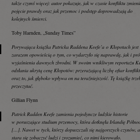
także czymś więcej: autor pokazuje, jak w czasie konfliktu zmieni
pojęcie prawdy oraz jak przemoc i podstęp doprowadzają do
kolejnych śmierci.
Toby Harnden, „Sunday Times”
Porywająca książka Patricka Raddena Keefe’a o Kłopotach jest
zarazem opowieścią o tym, co wydarzyło się naprawdę, jak i pr
wyjaśnienia dawnych zbrodni. W swoim wnikliwym reportażu K
odsłania ukrytą cenę Kłopotów: przerażającą liczbę ofiar konflik
oraz to, jak głęboko wpływa on na teraźniejszość. Tę książkę trze
przeczytać.
Gillian Flynn
Patrick Radden Keefe zamienia pojedyncze ludzkie historie
w poruszające studium przemocy, która dotknęła Irlandię Półno
[…]. Nawet w tych, którzy dopuszczali się najgorszych czynów, 
stara się zobaczyć ludzi i zrozumieć, co nimi kierowało.