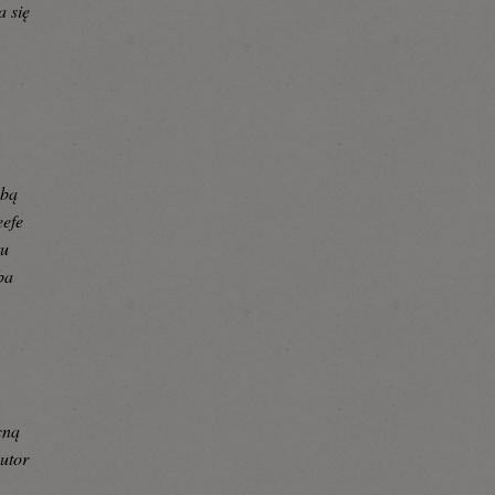
a się
óbą
eefe
tu
ba
cną
autor