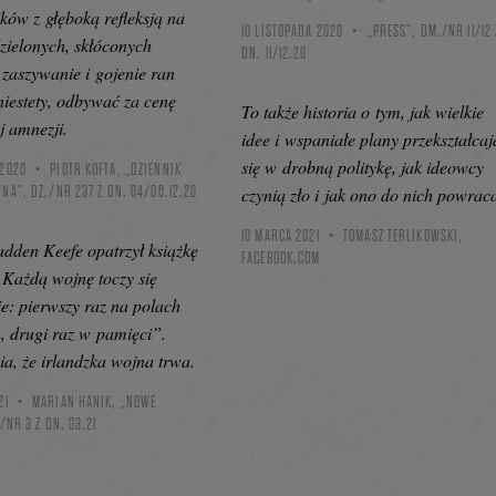
ików z głęboką refleksją na
10 LISTOPADA 2020
„PRESS”, DM./NR 11/12 
zielonych, skłóconych
DN. 11/12.20
zaszywanie i gojenie ran
 niestety, odbywać za cenę
To także historia o tym, jak wielkie
j amnezji.
idee i wspaniałe plany przekształcaj
się w drobną politykę, jak ideowcy
 2020
PIOTR KOFTA, „DZIENNIK
NA”, DZ./NR 237 Z DN. 04/06.12.20
czynią zło i jak ono do nich powrac
10 MARCA 2021
TOMASZ TERLIKOWSKI,
adden Keefe opatrzył książkę
FACEBOOK.COM
Każdą wojnę toczy się
e: pierwszy raz na polach
, drugi raz w pamięci”.
, że irlandzka wojna trwa.
21
MARIAN HANIK, „NOWE
/NR 3 Z DN. 03.21