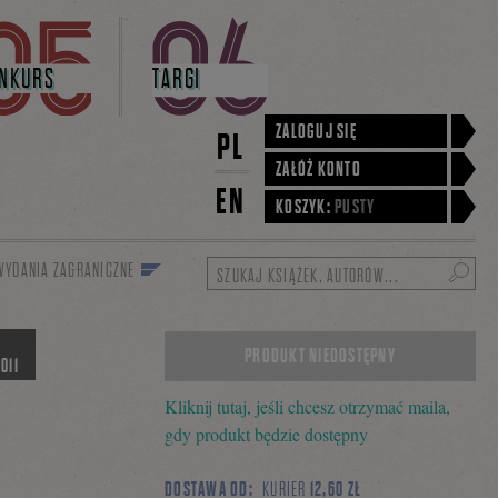
NKURS
TARGI
ZALOGUJ SIĘ
PL
ZAŁÓŻ KONTO
EN
KOSZYK:
PUSTY
WYDANIA ZAGRANICZNE
Szukaj
PRODUKT NIEDOSTĘPNY
011
Kliknij tutaj, jeśli chcesz otrzymać maila,
gdy produkt będzie dostępny
DOSTAWA OD:
KURIER
12,60 ZŁ