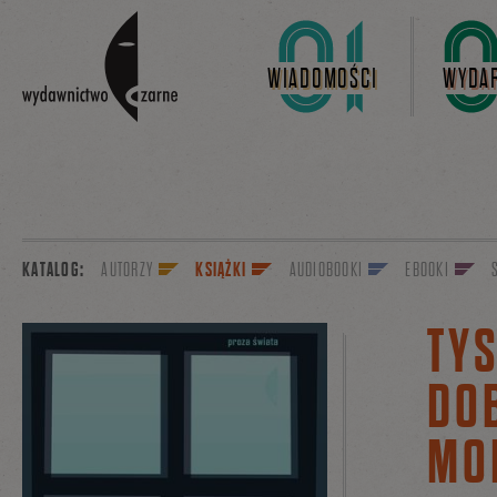
Linki do przejścia
WIADOMOŚCI
WYDAR
KATALOG:
AUTORZY
KSIĄŻKI
AUDIOBOOKI
EBOOKI
TYS
DO
MO