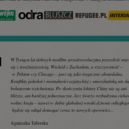
W Tysiącu lat dobrych modlitw przedrewolucyjna przeszłość mie
się z teraźniejszością, Wschód z Zachodem, a rzeczywistość –
w Pekinie czy Chicago – jawi się jako tragicznie absurdalna.
Konflikty pokoleń i mentalności azjatyckiej z amerykańską nie d
bohaterom wytchnienia. Po skończeniu lektury Chiny nie są ani
bliższe, ani bardziej jednoznaczne, lecz świeżo rozbudzona ciek
wobec kraju – nawet w dobie globalnej wioski dziwnie odległego
będzie się odtąd domagać coraz to nowych opowieści...
Agnieszka Taborska