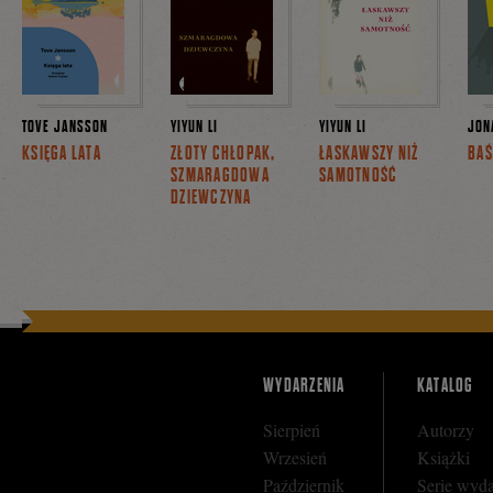
TOVE JANSSON
YIYUN LI
YIYUN LI
JON
KSIĘGA LATA
ZŁOTY CHŁOPAK,
ŁASKAWSZY NIŻ
BA
SZMARAGDOWA
SAMOTNOŚĆ
DZIEWCZYNA
WYDARZENIA
KATALOG
Sierpień
Autorzy
Wrzesień
Książki
Październik
Serie wyd