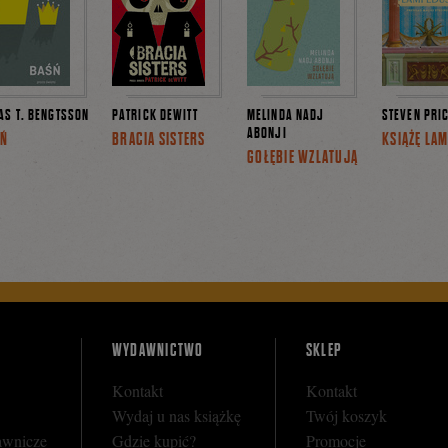
AS T. BENGTSSON
PATRICK DEWITT
MELINDA NADJ
STEVEN PRI
ABONJI
ŚŃ
BRACIA SISTERS
KSIĄŻĘ LA
GOŁĘBIE WZLATUJĄ
WYDAWNICTWO
SKLEP
Kontakt
Kontakt
Wydaj u nas książkę
Twój koszyk
awnicze
Gdzie kupić?
Promocje