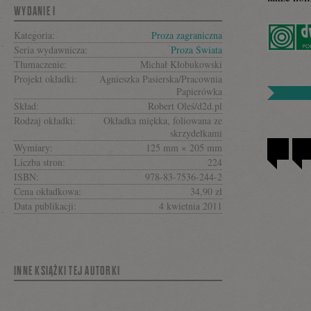
się
WYDANIE I
Kategoria:
Proza zagraniczna
Seria wydawnicza:
Proza Świata
na
Tłumaczenie:
Michał Kłobukowski
Projekt okładki:
Agnieszka Pasierska/Pracownia
Papierówka
Skład:
Robert Oleś/d2d.pl
Facebooku
Rodzaj okładki:
Okładka miękka, foliowana ze
skrzydełkami
Wymiary:
125 mm × 205 mm
Liczba stron:
224
ISBN:
978-83-7536-244-2
Cena okładkowa:
34,90 zł
Data publikacji:
4 kwietnia 2011
INNE KSIĄŻKI TEJ AUTORKI