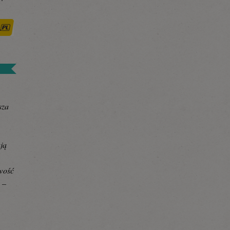
sza
ają
awość
 –