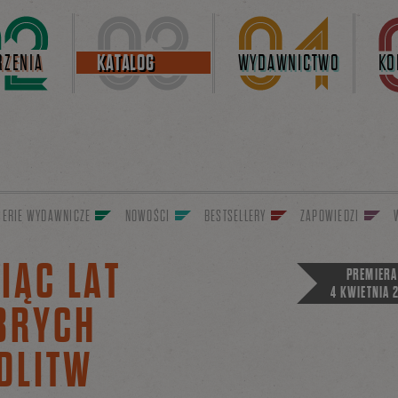
ZENIA
KATALOG
WYDAWNICTWO
KO
SERIE WYDAWNICZE
NOWOŚCI
BESTSELLERY
ZAPOWIEDZI
IĄC LAT
PREMIERA
4 KWIETNIA 2
BRYCH
DLITW