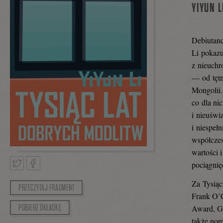
YIYUN L
Debiutanc
Li pokazu
z nieuchr
— od tętn
Mongolii.
co dla ni
i nieuświ
i niespeł
współczes
wartości 
pociągnięc
Za Tysiąc
PRZECZYTAJ FRAGMENT
Tweetnij
Podziel
Frank O’
POBIERZ OKŁADKĘ
Award, Gu
także nom