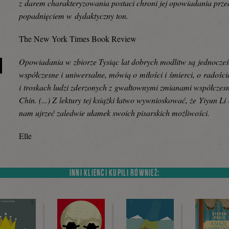
z darem charakteryzowania postaci chroni jej opowiadania prze
popadnięciem w dydaktyczny ton.
The New York Times Book Review
Opowiadania w zbiorze Tysiąc lat dobrych modlitw są jednocześ
współczesne i uniwersalne, mówią o miłości i śmierci, o radośc
i troskach ludzi zderzonych z gwałtownymi zmianami współczes
Chin. (...) Z lektury tej książki łatwo wywnioskować, że Yiyun Li
nam ujrzeć zaledwie ułamek swoich pisarskich możliwości.
Elle
INNI KLIENCI KUPILI RÓWNIEŻ: