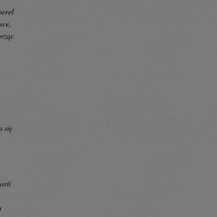
pereł
sce,
orząc
a się
orii
u