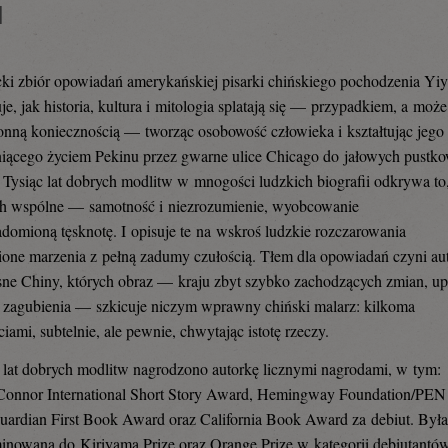
I
ki zbiór opowiadań amerykańskiej pisarki chińskiego pochodzenia Yi
je, jak historia, kultura i mitologia splatają się — przypadkiem, a może
onną koniecznością — tworząc osobowość człowieka i kształtując jego 
iącego życiem Pekinu przez gwarne ulice Chicago do jałowych pustko
 Tysiąc lat dobrych modlitw w mnogości ludzkich biografii odkrywa to
ch wspólne — samotność i niezrozumienie, wyobcowanie
adomioną tęsknotę. I opisuje te na wskroś ludzkie rozczarowania
nione marzenia z pełną zadumy czułością. Tłem dla opowiadań czyni au
ne Chiny, których obraz — kraju zbyt szybko zachodzących zmian, u
i zagubienia — szkicuje niczym wprawny chiński malarz: kilkoma
iami, subtelnie, ale pewnie, chwytając istotę rzeczy.
 lat dobrych modlitw nagrodzono autorkę licznymi nagrodami, w tym:
Connor International Short Story Award, Hemingway Foundation/PEN
ardian First Book Award oraz California Book Award za debiut. Był
inowana do Kiriyama Prize oraz Orange Prize w kategorii debiutantó