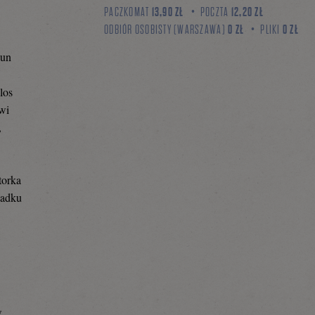
PACZKOMAT
13,90 ZŁ
POCZTA
12,20 ZŁ
ODBIÓR OSOBISTY (WARSZAWA)
0 ZŁ
PLIKI
0 ZŁ
yun
los
wi
,
torka
padku
a
w.