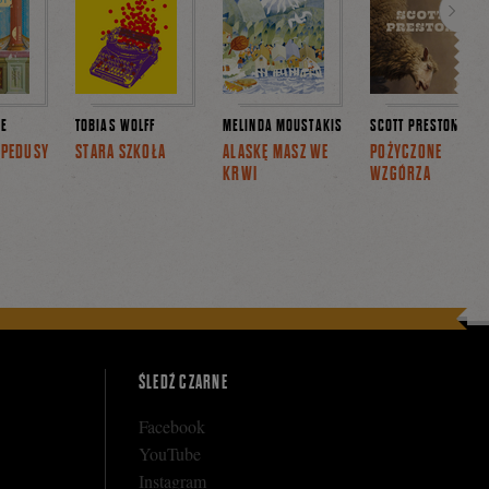
Dalej
CE
TOBIAS WOLFF
MELINDA MOUSTAKIS
SCOTT PRESTON
MPEDUSY
STARA SZKOŁA
ALASKĘ MASZ WE
POŻYCZONE
KRWI
WZGÓRZA
ŚLEDŹ CZARNE
Facebook
YouTube
Instagram