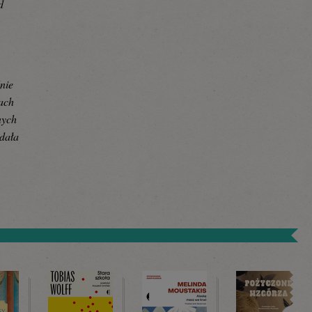
d
nie
iach
nych
 dała