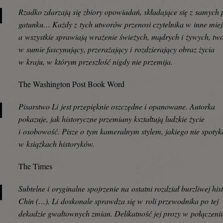
Rzadko zdarzają się zbiory opowiadań, składające się z samych 
gatunku… Każdy z tych utworów przenosi czytelnika w inne miej
a wszystkie sprawiają wrażenie świeżych, mądrych i żywych, tw
w sumie fascynujący, przerażający i rozdzierający obraz życia
w kraju, w którym przeszłość nigdy nie przemija.
The Washington Post Book Word
Pisarstwo Li jest przepięknie oszczędne i opanowane. Autorka
pokazuje, jak historyczne przemiany kształtują ludzkie życie
i osobowość. Pisze o tym kameralnym stylem, jakiego nie spotyk
w książkach historyków.
The Times
Subtelne i oryginalne spojrzenie na ostatni rozdział burzliwej hist
Chin (…). Li doskonale sprawdza się w roli przewodnika po tej
dekadzie gwałtownych zmian. Delikatność jej prozy w połączeni