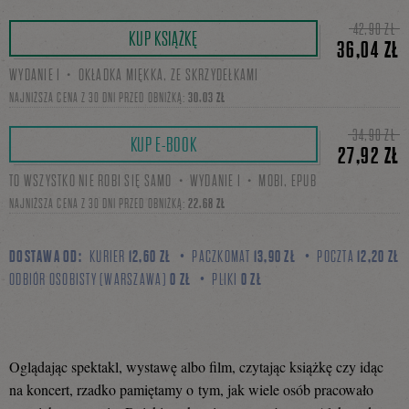
Tweetnij
Podziel
42,90 ZŁ
KUP KSIĄŻKĘ
36,04 ZŁ
WYDANIE I・OKŁADKA MIĘKKA, ZE SKRZYDEŁKAMI
się
NAJNIŻSZA CENA Z 30 DNI PRZED OBNIŻKĄ:
30,03 ZŁ
34,90 ZŁ
KUP E-BOOK
27,92 ZŁ
na
TO WSZYSTKO NIE ROBI SIĘ SAMO・WYDANIE I・MOBI, EPUB
NAJNIŻSZA CENA Z 30 DNI PRZED OBNIŻKĄ:
22,68 ZŁ
Facebooku
DOSTAWA OD:
KURIER
12,60 ZŁ
PACZKOMAT
13,90 ZŁ
POCZTA
12,20 ZŁ
ODBIÓR OSOBISTY (WARSZAWA)
0 ZŁ
PLIKI
0 ZŁ
Oglądając spektakl, wystawę albo film, czytając książkę czy idąc
na koncert, rzadko pamiętamy o tym, jak wiele osób pracowało