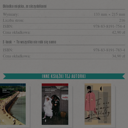
Okładka miękka, ze skrzydełkami
Wymiary:
133 mm × 215 mm
Liczba stron:
216
ISBN:
978-83-8191-754-4
Cena okładkowa:
42,90 zł
E-book・To wszystko nie robi się samo
ISBN:
978-83-8191-783-4
Cena okładkowa:
34,90 zł
INNE KSIĄŻKI TEJ AUTORKI