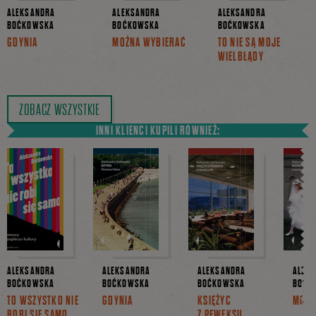
ALEKSANDRA
ALEKSANDRA
ALEKSANDRA
BOĆKOWSKA
BOĆKOWSKA
BOĆKOWSKA
GDYNIA
MOŻNA WYBIERAĆ
TO NIE SĄ MOJE
WIELBŁĄDY
ZOBACZ WSZYSTKIE
INNI KLIENCI KUPILI RÓWNIEŻ:
ALEKSANDRA
ALEKSANDRA
ALEKSANDRA
ALEK
BOĆKOWSKA
BOĆKOWSKA
BOĆKOWSKA
BOĆK
TO WSZYSTKO NIE
GDYNIA
KSIĘŻYC
MOŻN
ROBI SIĘ SAMO
Z PEWEKSU