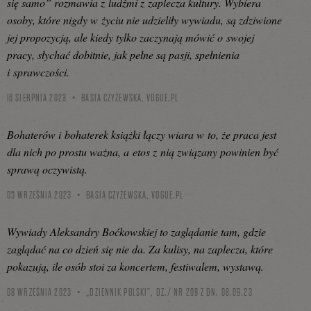
się samo” rozmawia z ludźmi z zaplecza kultury. Wybiera
osoby, które nigdy w życiu nie udzieliły wywiadu, są zdziwione
jej propozycją, ale kiedy tylko zaczynają mówić o swojej
pracy, słychać dobitnie, jak pełne są pasji, spełnienia
i sprawczości.
16 SIERPNIA 2023
BASIA CZYŻEWSKA,
VOGUE.PL
Bohaterów i bohaterek książki łączy wiara w to, że praca jest
dla nich po prostu ważna, a etos z nią związany powinien być
sprawą oczywistą.
05 WRZEŚNIA 2023
BASIA CZYŻEWSKA,
VOGUE.PL
Wywiady Aleksandry Boćkowskiej to zaglądanie tam, gdzie
zaglądać na co dzień się nie da. Za kulisy, na zaplecza, które
pokazują, ile osób stoi za koncertem, festiwalem, wystawą.
08 WRZEŚNIA 2023
„DZIENNIK POLSKI”, DZ./ NR 209 Z DN. 08.09.23