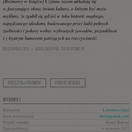
[Rozmowy w książce] Czytane razem układają się
w fascynujący obraz świata kultury, o którym być może
myślimy, że zgubił się gdzieś w toku historii: mądrego,
napędzanego ideałami, budowanego przez ludzi pełnych
żarliwości i pokory wobec wybranych zawodów, przenikliwie
i z bystrym humorem patrzących na rzeczywistość.
06 SIERPNIA 2024
AGATA SKRZYPEK,
TEATR-PISMO.PL
PRZECZYTAJ FRAGMENT
POBIERZ OKŁADKĘ
WYDANIE I
Kategoria:
Literatura faktu
Seria wydawnicza:
dwutygodnik.com
Projekt okładki:
Kamil Rekosz
Data publikacji:
6 września 2023