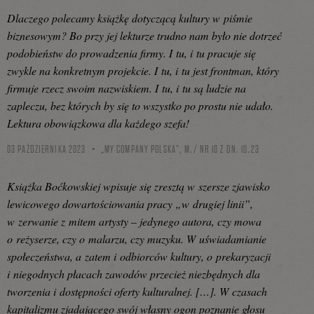
Dlaczego polecamy książkę dotyczącą kultury w piśmie
biznesowym? Bo przy jej lekturze trudno nam było nie dotrzeć
podobieństw do prowadzenia firmy. I tu, i tu pracuje się
zwykle na konkretnym projekcie. I tu, i tu jest frontman, który
firmuje rzecz swoim nazwiskiem. I tu, i tu są ludzie na
zapleczu, bez których by się to wszystko po prostu nie udało.
Lektura obowiązkowa dla każdego szefa!
03 PAŹDZIERNIKA 2023
„MY COMPANY POLSKA”, M./ NR 10 Z DN. 10.23
Książka Boćkowskiej wpisuje się zresztą w szersze zjawisko
lewicowego dowartościowania pracy „w drugiej linii”,
w zerwanie z mitem artysty – jedynego autora, czy mowa
o reżyserze, czy o malarzu, czy muzyku. W uświadamianie
społeczeństwa, a zatem i odbiorców kultury, o prekaryzacji
i niegodnych płacach zawodów przecież niezbędnych dla
tworzenia i dostępności oferty kulturalnej. […]. W czasach
kapitalizmu zjadającego swój własny ogon poznanie głosu