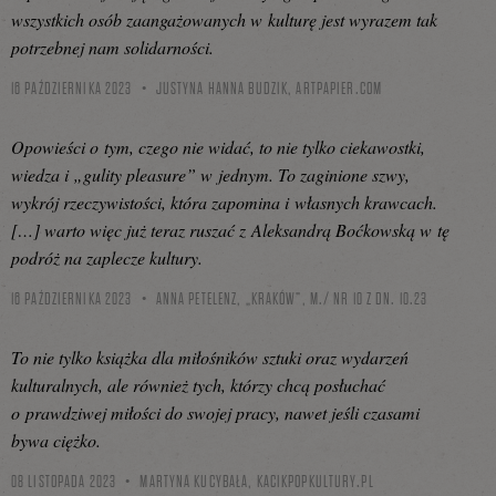
wszystkich osób zaangażowanych w kulturę jest wyrazem tak
potrzebnej nam solidarności.
16 PAŹDZIERNIKA 2023
JUSTYNA HANNA BUDZIK,
ARTPAPIER.COM
Opowieści o tym, czego nie widać, to nie tylko ciekawostki,
wiedza i „gulity pleasure” w jednym. To zaginione szwy,
wykrój rzeczywistości, która zapomina i własnych krawcach.
[…] warto więc już teraz ruszać z Aleksandrą Boćkowską w tę
podróż na zaplecze kultury.
16 PAŹDZIERNIKA 2023
ANNA PETELENZ, „KRAKÓW”, M./ NR 10 Z DN. 10.23
To nie tylko książka dla miłośników sztuki oraz wydarzeń
kulturalnych, ale również tych, którzy chcą posłuchać
o prawdziwej miłości do swojej pracy, nawet jeśli czasami
bywa ciężko.
08 LISTOPADA 2023
MARTYNA KUCYBAŁA,
KACIKPOPKULTURY.PL