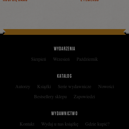
WYDARZENIA
Sierpień
Wrzesień
Październik
KATALOG
Autorzy
Książki
Serie wydawnicze
Nowości
Bestsellery sklepu
Zapowiedzi
WYDAWNICTWO
Kontakt
Wydaj u nas książkę
Gdzie kupić?