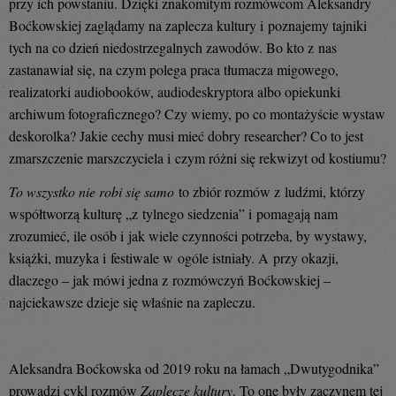
przy ich powstaniu. Dzięki znakomitym rozmówcom Aleksandry
Boćkowskiej zaglądamy na zaplecza kultury i poznajemy tajniki
tych na co dzień niedostrzegalnych zawodów. Bo kto z nas
zastanawiał się, na czym polega praca tłumacza migowego,
realizatorki audiobooków, audiodeskryptora albo opiekunki
archiwum fotograficznego? Czy wiemy, po co montażyście wystaw
deskorolka? Jakie cechy musi mieć dobry researcher? Co to jest
zmarszczenie marszczyciela i czym różni się rekwizyt od kostiumu?
To wszystko nie robi się samo
to zbiór rozmów z ludźmi, którzy
współtworzą kulturę „z tylnego siedzenia” i pomagają nam
zrozumieć, ile osób i jak wiele czynności potrzeba, by wystawy,
książki, muzyka i festiwale w ogóle istniały. A przy okazji,
dlaczego – jak mówi jedna z rozmówczyń Boćkowskiej –
najciekawsze dzieje się właśnie na zapleczu.
Aleksandra Boćkowska od 2019 roku na łamach „Dwutygodnika”
prowadzi cykl rozmów
Zaplecze kultury
. To one były zaczynem tej