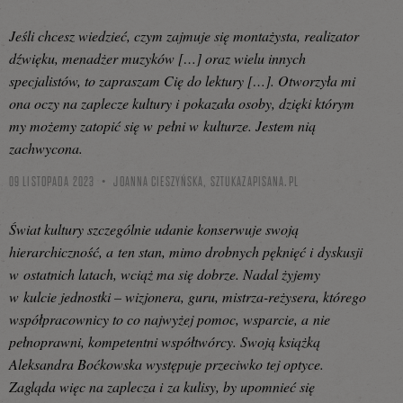
Jeśli chcesz wiedzieć, czym zajmuje się montażysta, realizator
dźwięku, menadżer muzyków […] oraz wielu innych
specjalistów, to zapraszam Cię do lektury […]. Otworzyła mi
ona oczy na zaplecze kultury i pokazała osoby, dzięki którym
my możemy zatopić się w pełni w kulturze. Jestem nią
zachwycona.
09 LISTOPADA 2023
JOANNA CIESZYŃSKA,
SZTUKAZAPISANA.PL
Świat kultury szczególnie udanie konserwuje swoją
hierarchiczność, a ten stan, mimo drobnych pęknięć i dyskusji
w ostatnich latach, wciąż ma się dobrze. Nadal żyjemy
w kulcie jednostki – wizjonera, guru, mistrza-reżysera, którego
współpracownicy to co najwyżej pomoc, wsparcie, a nie
pełnoprawni, kompetentni współtwórcy. Swoją książką
Aleksandra Boćkowska występuje przeciwko tej optyce.
Zagląda więc na zaplecza i za kulisy, by upomnieć się