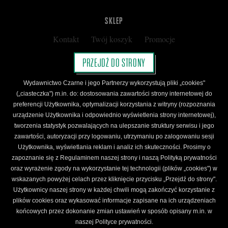
SKLEP
Kontakt
Twój koszyk
Promocje
Kup kartę podarunkową
Nota prawna
PRZEJDŹ DO STRONY
Regulamin
Polityka prywatności
Wydawnictwo Czarne i jego Partnerzy wykorzystują pliki „cookies"
Regulamin Klubu Czarnego
(„ciasteczka") m.in. do: dostosowania zawartości strony internetowej do
preferencji Użytkownika, optymalizacji korzystania z witryny (rozpoznania
Regulamin Karty Podarunkowej
urządzenie Użytkownika i odpowiednio wyświetlenia strony internetowej),
tworzenia statystyk pozwalających na ulepszanie struktury serwisu i jego
zawartości, autoryzacji przy logowaniu, utrzymaniu po zalogowaniu sesji
ŚLEDŹ CZARNE
Użytkownika, wyświetlania reklam i analiz ich skuteczności. Prosimy o
Facebook
YouTube
Instagram
Newsletter
zapoznanie się z Regulaminem naszej strony i naszą Polityką prywatności
oraz wyrażenie zgody na wykorzystanie tej technologii (plików „cookies") w
wskazanych powyżej celach przez kliknięcie przycisku „Przejdź do strony".
Użytkownicy naszej strony w każdej chwili mogą zakończyć korzystanie z
Wydawnictwo Czarne. Wszelkie prawa zastrzeżone. Projekt:
Fajne Chłopaki,
logo
plików cookies oraz wykasować informacje zapisane na ich urządzeniach
wydawnictwa: Kamil Targosz.
końcowych przez dokonanie zmian ustawień w sposób opisany m.in. w
Powered by
naszej Polityce prywatności.