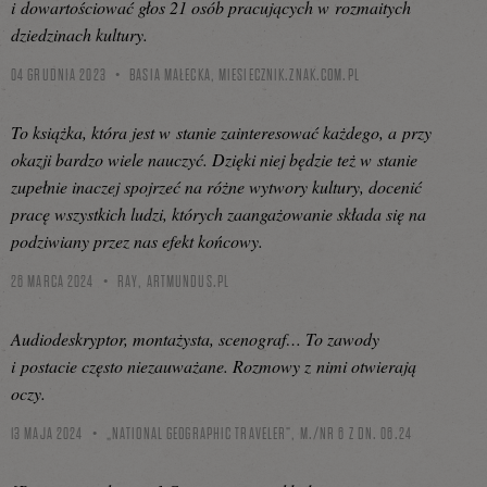
i dowartościować głos 21 osób pracujących w rozmaitych
dziedzinach kultury.
04 GRUDNIA 2023
BASIA MAŁECKA,
MIESIECZNIK.ZNAK.COM.PL
To książka, która jest w stanie zainteresować każdego, a przy
okazji bardzo wiele nauczyć. Dzięki niej będzie też w stanie
zupełnie inaczej spojrzeć na różne wytwory kultury, docenić
pracę wszystkich ludzi, których zaangażowanie składa się na
podziwiany przez nas efekt końcowy.
26 MARCA 2024
RAY,
ARTMUNDUS.PL
Audiodeskryptor, montażysta, scenograf… To zawody
i postacie często niezauważane. Rozmowy z nimi otwierają
oczy.
13 MAJA 2024
„NATIONAL GEOGRAPHIC TRAVELER”, M./NR 6 Z DN. 06.24