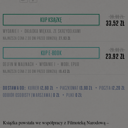
Tweetnij
Podziel
39,90 ZŁ
KUP KSIĄŻKĘ
33,52 ZŁ
WYDANIE I・OKŁADKA MIĘKKA, ZE SKRZYDEŁKAMI
się
NAJNIŻSZA CENA Z 30 DNI PRZED OBNIŻKĄ:
27,93 ZŁ
29,90 ZŁ
KUP E-BOOK
23,92 ZŁ
na
DELFIN W MALINACH・WYDANIE I・MOBI, EPUB
NAJNIŻSZA CENA Z 30 DNI PRZED OBNIŻKĄ:
19,43 ZŁ
Facebooku
DOSTAWA OD:
KURIER
12,60 ZŁ
PACZKOMAT
13,90 ZŁ
POCZTA
12,20 ZŁ
ODBIÓR OSOBISTY (WARSZAWA)
0 ZŁ
PLIKI
0 ZŁ
Książka powstała we współpracy z Filmoteką Narodową –