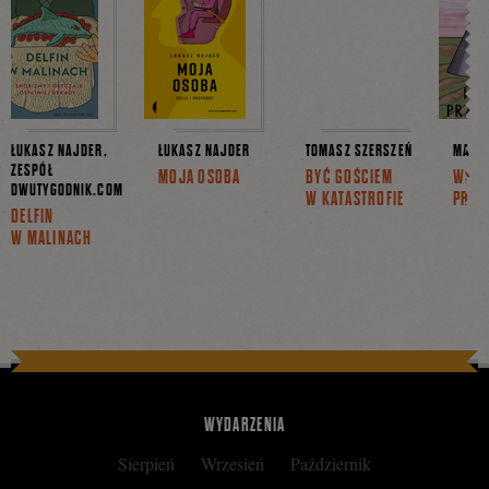
ŁUKASZ NAJDER,
ŁUKASZ NAJDER
TOMASZ SZERSZEŃ
MACIE
ZESPÓŁ
MOJA OSOBA
BYĆ GOŚCIEM
WŚR
DWUTYGODNIK.COM
W KATASTROFIE
PRZY
DELFIN
W MALINACH
WYDARZENIA
Sierpień
Wrzesień
Październik