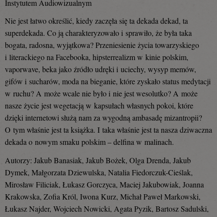
Instytutem Audiowizualnym
Nie jest łatwo określić, kiedy zaczęła się ta dekada dekad, ta
superdekada. Co ją charakteryzowało i sprawiło, że była taka
bogata, radosna, wyjątkowa? Przeniesienie życia towarzyskiego
i literackiego na Facebooka, hipsterrealizm w kinie polskim,
vaporwave, beka jako źródło udręki i uciechy, wysyp memów,
gifów i sucharów, moda na bieganie, które zyskało status medytacji
w ruchu? A może wcale nie było i nie jest wesolutko? A może
nasze życie jest wegetacją w kapsułach własnych pokoi, które
dzięki internetowi służą nam za wygodną ambasadę mizantropii?
O tym właśnie jest ta książka. I taka właśnie jest ta nasza dziwaczna
dekada o nowym smaku polskim – delfina w malinach.
Autorzy: Jakub Banasiak, Jakub Bożek, Olga Drenda, Jakub
Dymek, Małgorzata Dziewulska, Natalia Fiedorczuk-Cieślak,
Mirosław Filiciak, Łukasz Gorczyca, Maciej Jakubowiak, Joanna
Krakowska, Zofia Król, Iwona Kurz, Michał Paweł Markowski,
Łukasz Najder, Wojciech Nowicki, Agata Pyzik, Bartosz Sadulski,