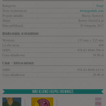
Kategoria:
Eseje
Seria wydawnicza:
dwutygodnik.com
Projekt okładki:
Maciej Sieńczyk
Skład:
Robert Oleś/d2d.pl
Data publikacji:
29 listopada 2017
Okładka miękka, ze skrzydełkami
Wymiary:
133 mm × 215 mm
Liczba stron:
408
ISBN:
978-83-8049-596-8
Cena okładkowa:
39,90 zł
E-book・Delfin w malinach
ISBN:
978-83-8049-615-6
Cena okładkowa:
29,90 zł
INNI KLIENCI KUPILI RÓWNIEŻ: