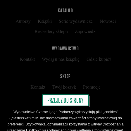
KATALOG
Autorzy
Książki
Serie wydawnicze
Nowości
Bestsellery sklepu
Zapowiedzi
WYDAWNICTWO
Kontakt
Wydaj u nas książkę
Gdzie kupić?
SKLEP
Kontakt
Twój koszyk
Promocje
Kup kartę podarunkową
Nota prawna
PRZEJDŹ DO STRONY
Regulamin
Polityka prywatności
Wydawnictwo Czarne i jego Partnerzy wykorzystują pliki „cookies"
Regulamin Klubu Czarnego
(„ciasteczka") m.in. do: dostosowania zawartości strony internetowej do
preferencji Użytkownika, optymalizacji korzystania z witryny (rozpoznania
Regulamin Karty Podarunkowej
urządzenie Użytkownika i odpowiednio wyświetlenia strony internetowej),