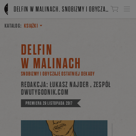
Linki do przejścia
DELFIN W MALINACH. SNOBIZMY I OBYCZAJE OSTATNIEJ DEKADY
KATALOG:
KSIĄŻKI
DELFIN
W MALINACH
SNOBIZMY I OBYCZAJE OSTATNIEJ DEKADY
REDAKCJA:
ŁUKASZ NAJDER
,
ZESPÓŁ
DWUTYGODNIK.COM
PREMIERA
29 LISTOPADA 2017