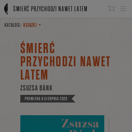
Linki do przejścia
ŚMIERĆ PRZYCHODZI NAWET LATEM
KATALOG:
KSIĄŻKI
ŚMIERĆ
PRZYCHODZI NAWET
LATEM
ZSUZSA BÁNK
PREMIERA
9 SIERPNIA 2023