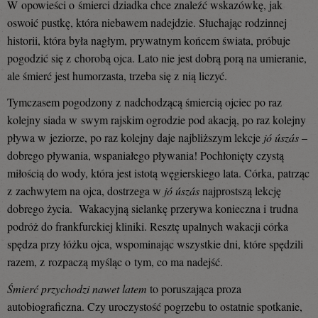
W opowieści o śmierci dziadka chce znaleźć wskazówkę, jak
oswoić pustkę, która niebawem nadejdzie. Słuchając rodzinnej
historii, która była nagłym, prywatnym końcem świata, próbuje
pogodzić się z chorobą ojca. Lato nie jest dobrą porą na umieranie,
ale śmierć jest humorzasta, trzeba się z nią liczyć.
Tymczasem pogodzony z nadchodzącą śmiercią ojciec po raz
kolejny siada w swym rajskim ogrodzie pod akacją, po raz kolejny
pływa w jeziorze, po raz kolejny daje najbliższym lekcje
jó úszás
–
dobrego pływania, wspaniałego pływania! Pochłonięty czystą
miłością do wody, która jest istotą węgierskiego lata. Córka, patrząc
z zachwytem na ojca, dostrzega w
jó úszás
najprostszą lekcję
dobrego życia. Wakacyjną sielankę przerywa konieczna i trudna
podróż do frankfurckiej kliniki. Resztę upalnych wakacji córka
spędza przy łóżku ojca, wspominając wszystkie dni, które spędzili
razem, z rozpaczą myśląc o tym, co ma nadejść.
Śmierć przychodzi nawet latem
to poruszająca proza
autobiograficzna. Czy uroczystość pogrzebu to ostatnie spotkanie,