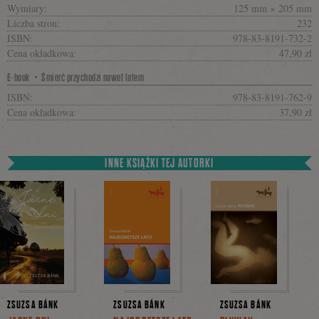
Wymiary:
125 mm × 205 mm
Liczba stron:
232
ISBN:
978-83-8191-732-2
Cena okładkowa:
47,90 zł
E-book・Śmierć przychodzi nawet latem
ISBN:
978-83-8191-762-9
Cena okładkowa:
37,90 zł
INNE KSIĄŻKI TEJ AUTORKI
ZSUZSA BÁNK
ZSUZSA BÁNK
ZSUZSA BÁNK