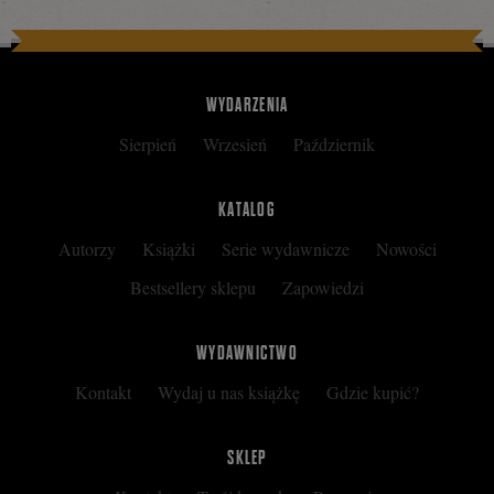
WYDARZENIA
Sierpień
Wrzesień
Październik
KATALOG
Autorzy
Książki
Serie wydawnicze
Nowości
Bestsellery sklepu
Zapowiedzi
WYDAWNICTWO
Kontakt
Wydaj u nas książkę
Gdzie kupić?
SKLEP