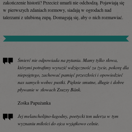
zakończenie historii? Przecież umarli nie odchodzą. Pojawiają się
w pierwszych zdaniach rozmowy, siadają w ogrodach nad
talerzami z ulubioną zupą. Domagają się, aby o nich rozmawiać.
Śmierć nie odpowiada na pytania. Mamy tylko słowa,
którymi potrafimy wyrazić wdzięczność za życie, pokorę dla
niepojętego, zachować pamięć przeszłości i opowiedzieć
nas samych wobec pustki. Pięknie smutne, długie i dobre
pływanie w słowach Zsuzsy Bánk.
Zośka Papużanka
Jej melancholijno-łagodny, poetycki ton uderza w tym
wyznaniu miłości do ojca wyjątkowo celnie.