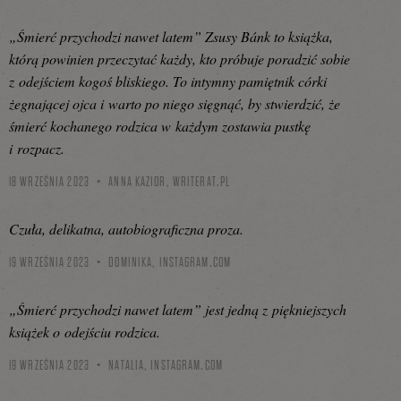
„Śmierć przychodzi nawet latem” Zsusy Bánk to książka,
którą powinien przeczytać każdy, kto próbuje poradzić sobie
z odejściem kogoś bliskiego. To intymny pamiętnik córki
żegnającej ojca i warto po niego sięgnąć, by stwierdzić, że
śmierć kochanego rodzica w każdym zostawia pustkę
i rozpacz.
18 WRZEŚNIA 2023
ANNA KAZIOR,
WRITERAT.PL
Czuła, delikatna, autobiograficzna proza.
19 WRZEŚNIA 2023
DOMINIKA,
INSTAGRAM.COM
„Śmierć przychodzi nawet latem” jest jedną z piękniejszych
książek o odejściu rodzica.
19 WRZEŚNIA 2023
NATALIA,
INSTAGRAM.COM