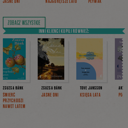
JASNE DNI
NAJGORĘTSZE LATO
PŁYWAK
ZOBACZ WSZYSTKIE
INNI KLIENCI KUPILI RÓWNIEŻ:
ZSUZSA BÁNK
ZSUZSA BÁNK
TOVE JANSSON
ANNIE
ŚMIERĆ
JASNE DNI
KSIĘGA LATA
POWR
PRZYCHODZI
NAWET LATEM