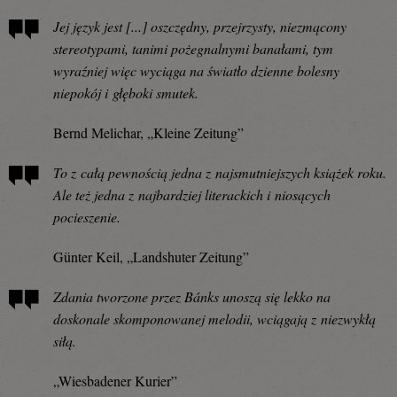
Jej język jest [...] oszczędny, przejrzysty, niezmącony
stereotypami, tanimi pożegnalnymi banałami, tym
wyraźniej więc wyciąga na światło dzienne bolesny
niepokój i głęboki smutek.
Bernd Melichar, „Kleine Zeitung”
To z całą pewnością jedna z najsmutniejszych książek roku.
Ale też jedna z najbardziej literackich i niosących
pocieszenie.
Günter Keil, „Landshuter Zeitung”
Zdania tworzone przez Bánks unoszą się lekko na
doskonale skomponowanej melodii, wciągają z niezwykłą
siłą.
„Wiesbadener Kurier”