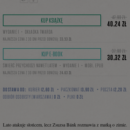
Tweetnij
Podziel
47,90 ZŁ
KUP KSIĄŻKĘ
40,24 ZŁ
WYDANIE I・OKŁADKA TWARDA
się
NAJNIŻSZA CENA Z 30 DNI PRZED OBNIŻKĄ:
33,53 ZŁ
37,90 ZŁ
KUP E-BOOK
30,32 ZŁ
na
ŚMIERĆ PRZYCHODZI NAWET LATEM・WYDANIE I・MOBI, EPUB
NAJNIŻSZA CENA Z 30 DNI PRZED OBNIŻKĄ:
24,63 ZŁ
Facebooku
DOSTAWA OD:
KURIER
12,60 ZŁ
PACZKOMAT
13,90 ZŁ
POCZTA
12,20 ZŁ
ODBIÓR OSOBISTY (WARSZAWA)
0 ZŁ
PLIKI
0 ZŁ
Lato atakuje słońcem, lecz Zsuzsa Bánk rozmawia z matką o zimie.