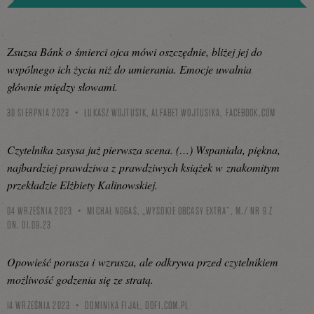
Zsuzsa Bánk o śmierci ojca mówi oszczędnie, bliżej jej do
wspólnego ich życia niż do umierania. Emocje uwalnia
głównie między słowami.
30 SIERPNIA 2023
ŁUKASZ WOJTUSIK, ALFABET WOJTUSIKA,
FACEBOOK.COM
Czytelnika zasysa już pierwsza scena. (…) Wspaniała, piękna,
najbardziej prawdziwa z prawdziwych książek w znakomitym
przekładzie Elżbiety Kalinowskiej.
04 WRZEŚNIA 2023
MICHAŁ NOGAŚ, „WYSOKIE OBCASY EXTRA”, M./ NR 9 Z
DN. 01.09.23
Opowieść porusza i wzrusza, ale odkrywa przed czytelnikiem
możliwość godzenia się ze stratą.
14 WRZEŚNIA 2023
DOMINIKA FIJAŁ,
DOFI.COM.PL