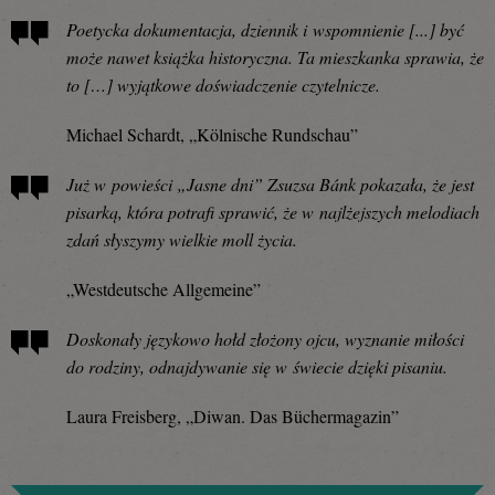
Poetycka dokumentacja, dziennik i wspomnienie [...] być
może nawet książka historyczna. Ta mieszkanka sprawia, że
to […] wyjątkowe doświadczenie czytelnicze.
Michael Schardt, „Kölnische Rundschau”
Już w powieści „Jasne dni” Zsuzsa Bánk pokazała, że jest
pisarką, która potrafi sprawić, że w najlżejszych melodiach
zdań słyszymy wielkie moll życia.
„Westdeutsche Allgemeine”
Doskonały językowo hołd złożony ojcu, wyznanie miłości
do rodziny, odnajdywanie się w świecie dzięki pisaniu.
Laura Freisberg, „Diwan. Das Büchermagazin”