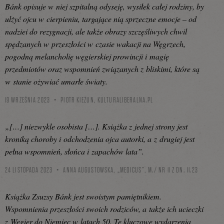
Bánk opisuje w niej szpitalną odyseję, wysiłek całej rodziny, by
ulżyć ojcu w cierpieniu, targające nią sprzeczne emocje – od
nadziei do rezygnacji, ale także obrazy szczęśliwych chwil
spędzanych w przeszłości w czasie wakacji na Węgrzech,
pogodną melancholię węgierskiej prowincji i magię
przedmiotów oraz wspomnień związanych z bliskimi, które są
w stanie ożywiać umarłe światy.
19 WRZEŚNIA 2023
PIOTR KIEŻUN,
KULTURALIBERALNA.PL
„[…] niezwykle osobista […]. Książka z jednej strony jest
kroniką choroby i odchodzenia ojca autorki, a z drugiej jest
pełna wspomnień, słońca i zapachów lata”.
24 LISTOPADA 2023
ANNA AUGUSTOWSKA, „MEDICUS”, M./ NR 11 Z DN. 11.23
Książka Zsuzsy Bánk jest swoistym pamiętnikiem.
Wspomnienia przeszłości swoich rodziców, a także ich ucieczki
z Węgier do Niemiec w latach 50. Te kluczowe wydarzenia