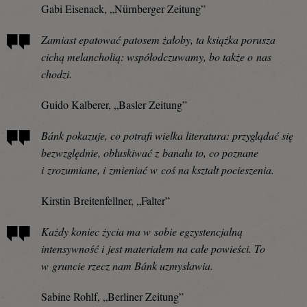
Gabi Eisenack, „Nürnberger Zeitung”
Zamiast epatować patosem żałoby, ta książka porusza
cichą melancholią: współodczuwamy, bo także o nas
chodzi.
Guido Kalberer, „Basler Zeitung”
Bánk pokazuje, co potrafi wielka literatura: przyglądać się
bezwzględnie, obłuskiwać z banału to, co poznane
i zrozumiane, i zmieniać w coś na kształt pocieszenia.
Kirstin Breitenfellner, „Falter”
Każdy koniec życia ma w sobie egzystencjalną
intensywność i jest materiałem na całe powieści. To
w gruncie rzecz nam Bánk uzmysławia.
Sabine Rohlf, „Berliner Zeitung”