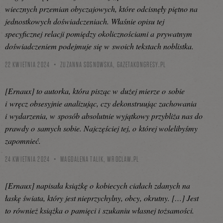
wiecznych przemian obyczajowych, które odcisnęły piętno na
jednostkowych doświadczeniach. Właśnie opisu tej
specyficznej relacji pomiędzy okolicznościami a prywatnym
doświadczeniem podejmuje się w swoich tekstach noblistka.
22 KWIETNIA 2024
ZUZANNA SOSNOWSKA,
GAZETAKONGRESY.PL
[Ernaux] to autorka, która pisząc w dużej mierze o sobie
i wręcz obsesyjnie analizując, czy dekonstruując zachowania
i wydarzenia, w sposób absolutnie wyjątkowy przybliża nas do
prawdy o samych sobie. Najczęściej tej, o której wolelibyśmy
zapomnieć.
24 KWIETNIA 2024
MAGDALENA TALIK,
WROCLAW.PL
[Ernaux] napisała książkę o kobiecych ciałach zdanych na
łaskę świata, który jest nieprzychylny, obcy, okrutny. […] Jest
to również książka o pamięci i szukaniu własnej tożsamości.