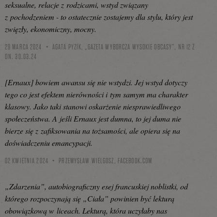
seksualne, relacje z rodzicami, wstyd związany
z pochodzeniem - to ostatecznie zostajemy dla stylu, który jest
zwięzły, ekonomiczny, mocny.
29 MARCA 2024
AGATA PYZIK, „GAZETA WYBORCZA WYSOKIE OBCASY”, NR 12 Z
DN. 30.03.24
[Ernaux] bowiem awansu się nie wstydzi. Jej wstyd dotyczy
tego co jest efektem nierówności i tym samym ma charakter
klasowy. Jako taki stanowi oskarżenie niesprawiedliwego
społeczeństwa. A jeśli Ernaux jest dumna, to jej duma nie
bierze się z zafiksowania na tożsamości, ale opiera się na
doświadczeniu emancypacji.
02 KWIETNIA 2024
PRZEMYSŁAW WIELGOSZ,
FACEBOOK.COM
„Zdarzenia”, autobiograficzny esej francuskiej noblistki, od
którego rozpoczynają się „Ciała” powinien być lekturą
obowiązkową w liceach. Lekturą, która uczyłaby nas