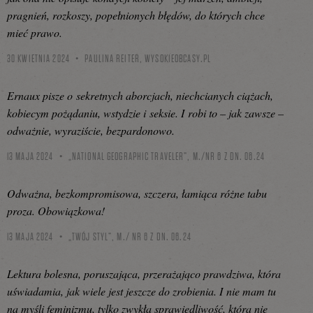
pragnień, rozkoszy, popełnionych błędów, do których chce
mieć prawo.
30 KWIETNIA 2024
PAULINA REITER,
WYSOKIEOBCASY.PL
Ernaux pisze o sekretnych aborcjach, niechcianych ciążach,
kobiecym pożądaniu, wstydzie i seksie. I robi to – jak zawsze –
odważnie, wyraziście, bezpardonowo.
13 MAJA 2024
„NATIONAL GEOGRAPHIC TRAVELER”, M./NR 6 Z DN. 06.24
Odważna, bezkompromisowa, szczera, łamiąca różne tabu
proza. Obowiązkowa!
13 MAJA 2024
„TWÓJ STYL”, M./ NR 6 Z DN. 06.24
Lektura bolesna, poruszająca, przerażająco prawdziwa, która
uświadamia, jak wiele jest jeszcze do zrobienia. I nie mam tu
na myśli feminizmu, tylko zwykłą sprawiedliwość, która nie