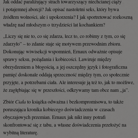
Jak oddać paraliżujący strach towarzyszący niechcianej ciąży
i potajemnej aborcji? Jak opisać nastoletni seks, który bywa
źródłem wolności, ale i upokorzenia? I jak sportretować rozkoszną
władzę nad młodszym o trzydzieści lat kochankiem?
„Liczy się nie to, co się zdarza, lecz to, co robimy z tym, co się
zdarzyło” ­– to zdanie staje się motywem przewodnim zbioru.
Dokonując wiwisekcji wspomnień, Ernaux odważnie opisuje
sprawy seksu, pożądania i kobiecości. Lawiruje między
obrzydzeniem a błogością, a jej oszczędny język i fotograficzna
pamięć doskonale oddają sprzeczność między tym, co społecznie
przyjęte, a potrzebami ciała. Ale interesuje ją też to, jak to możliwe,
że zagłębiając się w przeszłości, odkrywamy tam obce nam „ja”.
Zbiór
Ciała
to książka odważna i bezkompromisowa, to także
poruszająca kronika kobiecego doświadczenia w czasach
obyczajowych przemian. Ernaux jak nikt inny potrafi
skonfrontować się z tabu, a własne doświadczenia przełożyć na
wybitną literaturę.