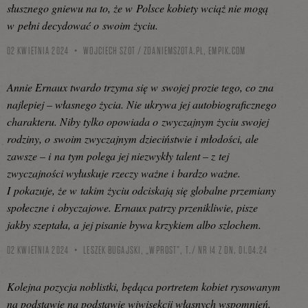
słusznego gniewu na to, że w Polsce kobiety wciąż nie mogą
w pełni decydować o swoim życiu.
02 KWIETNIA 2024
WOJCIECH SZOT / ZDANIEMSZOTA.PL,
EMPIK.COM
Annie Ernaux twardo trzyma się w swojej prozie tego, co zna
najlepiej – własnego życia. Nie ukrywa jej autobiograficznego
charakteru. Niby tylko opowiada o zwyczajnym życiu swojej
rodziny, o swoim zwyczajnym dzieciństwie i młodości, ale
zawsze – i na tym polega jej niezwykły talent – z tej
zwyczajności wyłuskuje rzeczy ważne i bardzo ważne.
I pokazuje, że w takim życiu odciskają się globalne przemiany
społeczne i obyczajowe. Ernaux patrzy przenikliwie, pisze
jakby szeptała, a jej pisanie bywa krzykiem albo szlochem.
02 KWIETNIA 2024
LESZEK BUGAJSKI, „WPROST”, T./ NR 14 Z DN. 01.04.24
Kolejna pozycja noblistki, będąca portretem kobiet rysowanym
na podstawie na podstawie wiwisekcji własnych wspomnień.