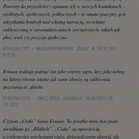
Powroty do przeszłości i opisanie ich w nowych kontekstach –
osobistych, społecznych, politycznych – to emancypacyjny gest
odzyskania kontroli nad własną narracją, wcześniej
zakleszczoną w uwarunkowaniach zewnętrznych, takich jak
płeć, wiek czy pozycja społeczna.
16 STYCZNIA 2025
MAGDALENA REWERENDA, „DIALOG”, M./ NR 10 Z DN.
15.12.24
Ernaux traktuje pamięć nie jako wierny zapis, lecz jako taśmę,
na której równie istotne jak same obrazy są zakłócenia,
przesunięcie, glitche.
22 GRUDNIA 2025
TOMASZ FRYZEŁ, „DIDASKALIA”, NR 189/2025 Z DN.
1.10.2025
Czytam „Ciała” Annie Ernaux. Ta pisarka mnie fascynuje,
uwielbiam jej „Bliskich”. „Ciała” są opowieścią
o cielesności, niechcianej ciąży, doświadczeniu aborcji, ale