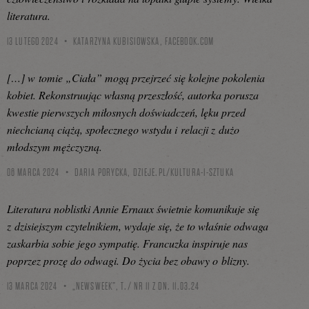
literatura.
13 LUTEGO 2024
KATARZYNA KUBISIOWSKA,
FACEBOOK.COM
[…] w tomie „Ciała” mogą przejrzeć się kolejne pokolenia
kobiet. Rekonstruując własną przeszłość, autorka porusza
kwestie pierwszych miłosnych doświadczeń, lęku przed
niechcianą ciążą, społecznego wstydu i relacji z dużo
młodszym mężczyzną.
06 MARCA 2024
DARIA PORYCKA,
DZIEJE.PL/KULTURA-I-SZTUKA
Literatura noblistki Annie Ernaux świetnie komunikuje się
z dzisiejszym czytelnikiem, wydaje się, że to właśnie odwaga
zaskarbia sobie jego sympatię. Francuzka inspiruje nas
poprzez prozę do odwagi. Do życia bez obawy o blizny.
13 MARCA 2024
„NEWSWEEK”, T./ NR 11 Z DN. 11.03.24