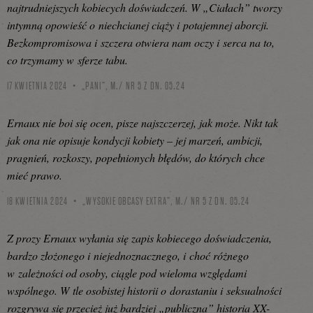
najtrudniejszych kobiecych doświadczeń. W „Ciałach” tworzy
intymną opowieść o niechcianej ciąży i potajemnej aborcji.
Bezkompromisowa i szczera otwiera nam oczy i serca na to,
co trzymamy w sferze tabu.
17 KWIETNIA 2024
„PANI”, M./ NR 5 Z DN. 05.24
Ernaux nie boi się ocen, pisze najszczerzej, jak może. Nikt tak
jak ona nie opisuje kondycji kobiety – jej marzeń, ambicji,
pragnień, rozkoszy, popełnionych błędów, do których chce
mieć prawo.
18 KWIETNIA 2024
„WYSOKIE OBCASY EXTRA”, M./ NR 5 Z DN. 05.24
Z prozy Ernaux wyłania się zapis kobiecego doświadczenia,
bardzo złożonego i niejednoznacznego, i choć różnego
w zależności od osoby, ciągle pod wieloma względami
wspólnego. W tle osobistej historii o dorastaniu i seksualności
rozgrywa się przecież już bardziej „publiczna” historia XX-