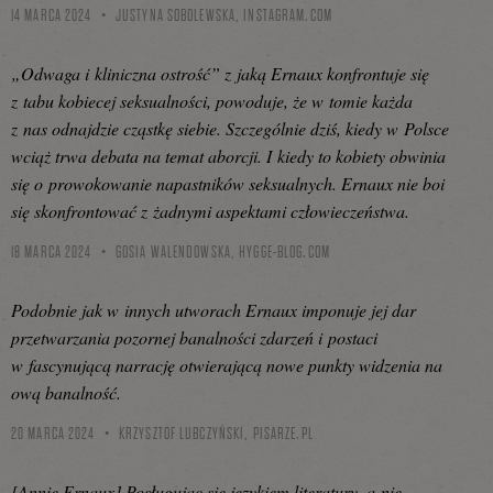
14 MARCA 2024
JUSTYNA SOBOLEWSKA,
INSTAGRAM.COM
„Odwaga i kliniczna ostrość” z jaką Ernaux konfrontuje się
z tabu kobiecej seksualności, powoduje, że w tomie każda
z nas odnajdzie cząstkę siebie. Szczególnie dziś, kiedy w Polsce
wciąż trwa debata na temat aborcji. I kiedy to kobiety obwinia
się o prowokowanie napastników seksualnych. Ernaux nie boi
się skonfrontować z żadnymi aspektami człowieczeństwa.
18 MARCA 2024
GOSIA WALENDOWSKA,
HYGGE-BLOG.COM
Podobnie jak w innych utworach Ernaux imponuje jej dar
przetwarzania pozornej banalności zdarzeń i postaci
w fascynującą narrację otwierającą nowe punkty widzenia na
ową banalność.
20 MARCA 2024
KRZYSZTOF LUBCZYŃSKI,
PISARZE.PL
[Annie Ernaux] Posługując się językiem literatury, a nie