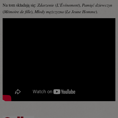
Na tom składają się:
Zdarzenie
(
L’Événement
),
Pamięć dziewczyn
(
Mémoire de fille
),
Młody mężczyzna
(
Le Jeune Homme
).