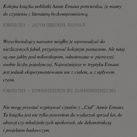
Kolejna książka noblistki Annie Ernaux potwierdza, że mamy
do czynienia z literaturą bezkompromisową.
13 MARCA 2024
JUSTYNA SOBOLEWSKA,
POLITYKA.PL
Wszechwiedzący narrator mógłby je wprowadzać do
niezliczonych fabuł, przypisywać kolejnym postaciom. Ale tutaj
są one jakby pod mikroskopem, odnotowane w pierwszej
osobie liczby pojedynczej. Najważniejsze w tryptyku Ernaux
jest jednak eksperymentowanie nie z ciałem, a z upływem
czasu.
13 MARCA 2024
DZIENNIKIURZEDNICZE.ORG,
DZIENNIKIURZEDNICZE.ORG
Nie mogę przestać wypisywać cytatów z „Ciał” Annie Ernaux.
Ta książka jest nie tylko powrotem do wydarzeń sprzed lat, do
aborcji czy młodzieńczych upokorzeń, ale dekonstrukcją
i projektem badawczym.