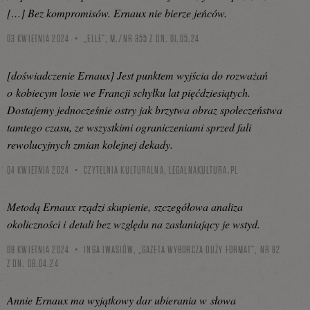
[…] Bez kompromisów. Ernaux nie bierze jeńców.
03 KWIETNIA 2024
„ELLE”, M./NR 355 Z DN. 01.05.24
[doświadczenie Ernaux] Jest punktem wyjścia do rozważań
o kobiecym losie we Francji schyłku lat pięćdziesiątych.
Dostajemy jednocześnie ostry jak brzytwa obraz społeczeństwa
tamtego czasu, ze wszystkimi ograniczeniami sprzed fali
rewolucyjnych zmian kolejnej dekady.
04 KWIETNIA 2024
CZYTELNIA KULTURALNA,
LEGALNAKULTURA.PL
Metodą Ernaux rządzi skupienie, szczegółowa analiza
okoliczności i detali bez względu na zasłaniający je wstyd.
08 KWIETNIA 2024
INGA IWASIÓW, „GAZETA WYBORCZA DUŻY FORMAT”, NR 82
Z DN. 08.04.24
Annie Ernaux ma wyjątkowy dar ubierania w słowa