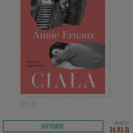
Tweetnij
Podziel
49,90 ZŁ
KUP KSIĄŻKĘ
34,93 ZŁ