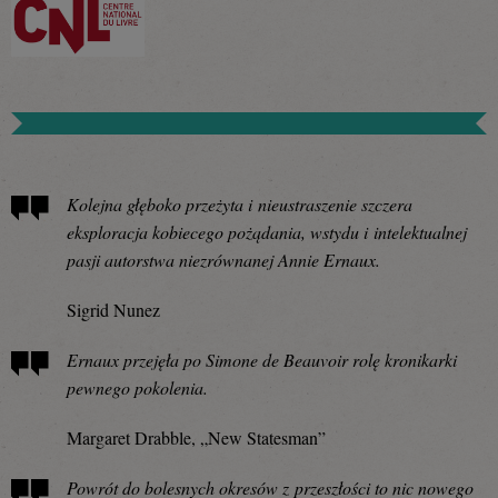
Kolejna głęboko przeżyta i nieustraszenie szczera
eksploracja kobiecego pożądania, wstydu i intelektualnej
pasji autorstwa niezrównanej Annie Ernaux.
Sigrid Nunez
Ernaux przejęła po Simone de Beauvoir rolę kronikarki
pewnego pokolenia.
Margaret Drabble, „New Statesman”
Powrót do bolesnych okresów z przeszłości to nic nowego