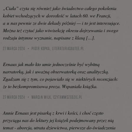
„Cia­ła” czy­ta się rów­nież jako świa­dec­two całe­go poko­le­nia
kobiet wcho­dzą­cych w doro­słość w latach 60. we Fran­cji,
a u nas pew­nie ze dwie deka­dy póź­niej — i to jest inte­re­su­ją­ce.
Moż­na też czy­tać jako wiwi­sek­cję okre­su doj­rze­wa­nia i swe­go
rodza­ju intym­ne wyzna­nie, napi­sa­ne z kla­są […].
27 MARCA 2024
PIOTR KOPKA,
LITERATURASAUTEE.PL
Ernaux jak mało kto umie jednocześnie być wybitną
narratorką, jak i uważną obserwatorką oraz analityczką.
Zgadzam się z tym, co pojawiało się w niektórych recenzjach:
że to bezkompromisowa proza. Wspaniała książka.
27 MARCA 2024
MARCIN WILK,
CZYTAMWSZEDZIE.PL
Annie Ernaux jest pisarką z krwi i kości, i choć często
przyciąga nas do lektury jej książek podejmowany przez nią
temat - aborcja, utrata dziewictwa, pierwsze do-świadczenia