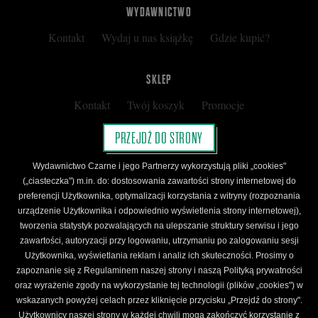
WYDAWNICTWO
Kontakt
Wydaj u nas książkę
Gdzie kupić?
SKLEP
Kontakt
Twój koszyk
Promocje
Kup kartę podarunkową
Nota prawna
PRZEJDŹ DO STRONY
Regulamin
Polityka prywatności
Wydawnictwo Czarne i jego Partnerzy wykorzystują pliki „cookies"
Regulamin Klubu Czarnego
(„ciasteczka") m.in. do: dostosowania zawartości strony internetowej do
preferencji Użytkownika, optymalizacji korzystania z witryny (rozpoznania
Regulamin Karty Podarunkowej
urządzenie Użytkownika i odpowiednio wyświetlenia strony internetowej),
tworzenia statystyk pozwalających na ulepszanie struktury serwisu i jego
zawartości, autoryzacji przy logowaniu, utrzymaniu po zalogowaniu sesji
ŚLEDŹ CZARNE
Użytkownika, wyświetlania reklam i analiz ich skuteczności. Prosimy o
Facebook
YouTube
Instagram
Newsletter
zapoznanie się z Regulaminem naszej strony i naszą Polityką prywatności
oraz wyrażenie zgody na wykorzystanie tej technologii (plików „cookies") w
wskazanych powyżej celach przez kliknięcie przycisku „Przejdź do strony".
Użytkownicy naszej strony w każdej chwili mogą zakończyć korzystanie z