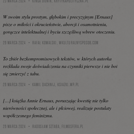
25 MARCA 2024
KINGA DUNIN,
KRYTYKAPOLITYCZNA.PL
W swoim stylu prostym, głębokim i precyzyjnym [Ernaux]
pisze o miłości i okrucieństwie, aborcji i osamotnieniu,
gorączce intelektualnej i byciu szczęśliwą wbrew otoczeniu.
26 MARCA 2024
RAFAŁ KOWALSKI,
WKULTURALNYSPOSOB.COM
To zbiór bezkompromisowych tekstów, w których autorka
rozkłada swoje doświadczenia na czynniki pierwsze i nie boi
się zmierzyć z tabu.
26 MARCA 2024
KAMIL DACHNIJ,
KSIAZKI.WP.PL
[…] książka Annie Ernaux, poruszając kwestię nie tylko
nierówności społecznej, ale i płciowej, realizuje postulaty
współczesnego feminizmu.
26 MARCA 2024
RADOSŁAW SZTABA,
FILMOSFERA.PL