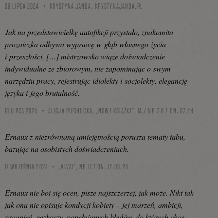
09 LIPCA 2024
KRYSTYNA JANDA,
KRYSTYNAJANDA.PL
Jak na przedstawicielkę autofikcji przystało, znakomita
prozaiczka odbywa wyprawę w głąb własnego życia
i przeszłości. […] mistrzowsko wiąże doświadczenie
indywidualne ze zbiorowym, nie zapominając o swym
narzędziu pracy, rejestrując idiolekty i socjolekty, elegancję
języka i jego brutalność.
10 LIPCA 2024
ALICJA PIECHUCKA, „NOWE KSIĄŻKI”, M./ NR 7-8 Z DN. 07.24
Ernaux z niezrównaną umiejętnością porusza tematy tabu,
bazując na osobistych doświadczeniach.
17 WRZEŚNIA 2024
„VIVA!”, NR 17 Z DN. 12.09.24
Ernaux nie boi się ocen, pisze najszczerzej, jak może. Nikt tak
jak ona nie opisuje kondycji kobiety – jej marzeń, ambicji,
pragnień, rozkoszy, popełnionych błędów, do których chce