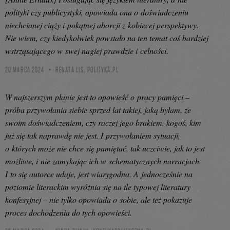
polityki czy publicystyki, opowiada ona o doświadczeniu
niechcianej ciąży i pokątnej aborcji z kobiecej perspektywy.
Nie wiem, czy kiedykolwiek powstało na ten temat coś bardziej
wstrząsającego w swej nagiej prawdzie i celności.
20 MARCA 2024
RENATA LIS,
POLITYKA.PL
W najszerszym planie jest to opowieść o pracy pamięci –
próba przywołania siebie sprzed lat takiej, jaką byłam, ze
swoim doświadczeniem, czy raczej jego brakiem, kogoś, kim
już się tak naprawdę nie jest. I przywołaniem sytuacji,
o których może nie chce się pamiętać, tak uczciwie, jak to jest
możliwe, i nie zamykając ich w schematycznych narracjach.
I to się autorce udaje, jest wiarygodna. A jednocześnie na
poziomie literackim wyróżnia się na tle typowej literatury
konfesyjnej – nie tylko opowiada o sobie, ale też pokazuje
proces dochodzenia do tych opowieści.