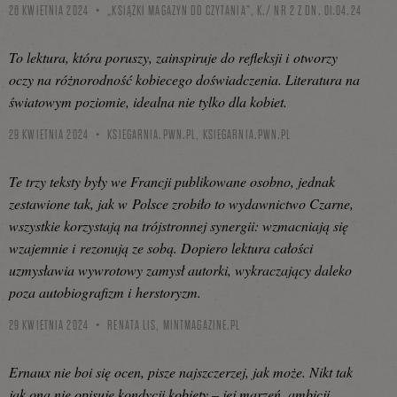
26 KWIETNIA 2024
„KSIĄŻKI MAGAZYN DO CZYTANIA”, K./ NR 2 Z DN. 01.04.24
To lektura, która poruszy, zainspiruje do refleksji i otworzy
oczy na różnorodność kobiecego doświadczenia. Literatura na
światowym poziomie, idealna nie tylko dla kobiet.
29 KWIETNIA 2024
KSIEGARNIA.PWN.PL,
KSIEGARNIA.PWN.PL
Te trzy teksty były we Francji publikowane osobno, jednak
zestawione tak, jak w Polsce zrobiło to wydawnictwo Czarne,
wszystkie korzystają na trójstronnej synergii: wzmacniają się
wzajemnie i rezonują ze sobą. Dopiero lektura całości
uzmysławia wywrotowy zamysł autorki, wykraczający daleko
poza autobiografizm i herstoryzm.
29 KWIETNIA 2024
RENATA LIS,
MINTMAGAZINE.PL
Ernaux nie boi się ocen, pisze najszczerzej, jak może. Nikt tak
jak ona nie opisuje kondycji kobiety – jej marzeń, ambicji,