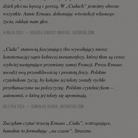
dzieli płci na lepszą i gorszą. W „Ciałach” jesteśmy obecne
wszystkie. Annie Ernaux, dokonując wiwisekcji własnego
życia, oddaje nam głos.
14 MAJA 2024
KSIĄŻKA ZAMIAST KWIATKA,
FACEBOOK.COM
„Ciała” stanowią fascynujący (bo wywołujący nieraz
konsternację) zapis kobiecej metamorfozy, której tłem są coraz
szybciej następujące przemiany samej Francji. Proza Ernaux
uwodzi swą przenikliwością i prostotą frazy. Polskim
czytelnikom życzę, by kolejne jej teksty zostały rychło
przetłumaczone na polszczyznę. Polskim czytelniczkom –
autonomii, o którą jej teksty się upominają.
09 LIPCA 2024
DOMINIKA RUDKA,
ARTPAPIER.COM
Zaczęłam czytać trzecią Ernaux „Ciała”, wstrząsające,
banalnie to formułując „na czasie”. Straszne.