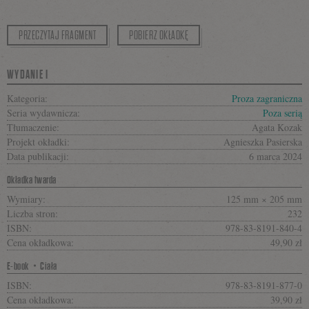
PRZECZYTAJ FRAGMENT
POBIERZ OKŁADKĘ
WYDANIE I
Kategoria:
Proza zagraniczna
Seria wydawnicza:
Poza serią
Tłumaczenie:
Agata Kozak
Projekt okładki:
Agnieszka Pasierska
Data publikacji:
6 marca 2024
Okładka twarda
Wymiary:
125 mm × 205 mm
Liczba stron:
232
ISBN:
978-83-8191-840-4
Cena okładkowa:
49,90 zł
E-book・Ciała
ISBN:
978-83-8191-877-0
Cena okładkowa:
39,90 zł