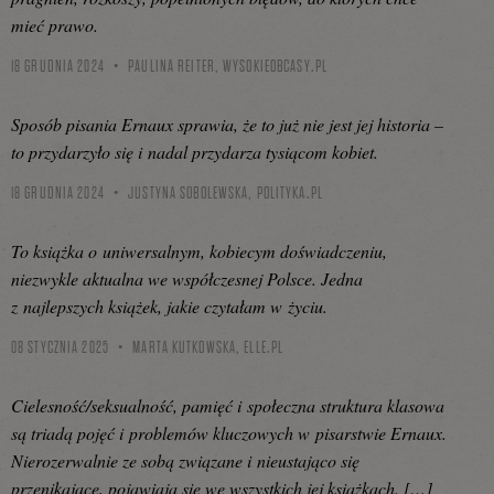
mieć prawo.
18 GRUDNIA 2024
PAULINA REITER,
WYSOKIEOBCASY.PL
Sposób pisania Ernaux sprawia, że to już nie jest jej historia –
to przydarzyło się i nadal przydarza tysiącom kobiet.
18 GRUDNIA 2024
JUSTYNA SOBOLEWSKA,
POLITYKA.PL
To książka o uniwersalnym, kobiecym doświadczeniu,
niezwykle aktualna we współczesnej Polsce. Jedna
z najlepszych książek, jakie czytałam w życiu.
08 STYCZNIA 2025
MARTA KUTKOWSKA,
ELLE.PL
Cielesność/seksualność, pamięć i społeczna struktura klasowa
są triadą pojęć i problemów kluczowych w pisarstwie Ernaux.
Nierozerwalnie ze sobą związane i nieustająco się
przenikające, pojawiają się we wszystkich jej książkach. […]