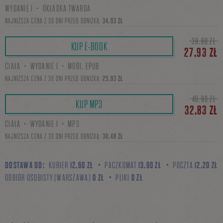
WYDANIE I・OKŁADKA TWARDA
się
NAJNIŻSZA CENA Z 30 DNI PRZED OBNIŻKĄ:
34,93 ZŁ
39,90 ZŁ
KUP E-BOOK
27,93 ZŁ
na
CIAŁA・WYDANIE I・MOBI, EPUB
NAJNIŻSZA CENA Z 30 DNI PRZED OBNIŻKĄ:
25,93 ZŁ
Facebooku
46,90 ZŁ
KUP MP3
32,83 ZŁ
CIAŁA・WYDANIE I・MP3
NAJNIŻSZA CENA Z 30 DNI PRZED OBNIŻKĄ:
30,48 ZŁ
DOSTAWA OD:
KURIER
12,60 ZŁ
PACZKOMAT
13,90 ZŁ
POCZTA
12,20 ZŁ
ODBIÓR OSOBISTY (WARSZAWA)
0 ZŁ
PLIKI
0 ZŁ