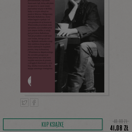
Tweetnij
Podziel
48,90 ZŁ
KUP KSIĄŻKĘ
41,08 ZŁ