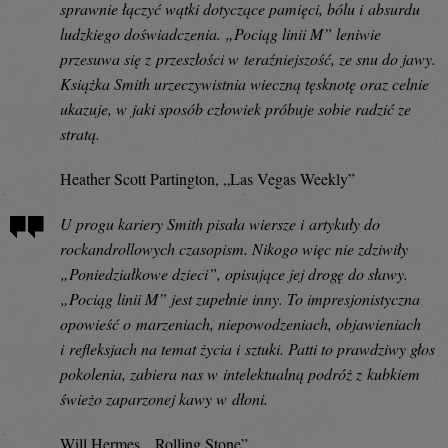
sprawnie łączyć wątki dotyczące pamięci, bólu i absurdu
ludzkiego doświadczenia. „Pociąg linii M” leniwie
przesuwa się z przeszłości w teraźniejszość, ze snu do jawy.
Książka Smith urzeczywistnia wieczną tęsknotę oraz celnie
ukazuje, w jaki sposób człowiek próbuje sobie radzić ze
stratą.
Heather Scott Partington, „Las Vegas Weekly”
U progu kariery Smith pisała wiersze i artykuły do
rockandrollowych czasopism. Nikogo więc nie zdziwiły
„Poniedziałkowe dzieci”, opisujące jej drogę do sławy.
„Pociąg linii M” jest zupełnie inny. To impresjonistyczna
opowieść o marzeniach, niepowodzeniach, objawieniach
i refleksjach na temat życia i sztuki. Patti to prawdziwy głos
pokolenia, zabiera nas w intelektualną podróż z kubkiem
świeżo zaparzonej kawy w dłoni.
Will Hermes, „Rolling Stone”