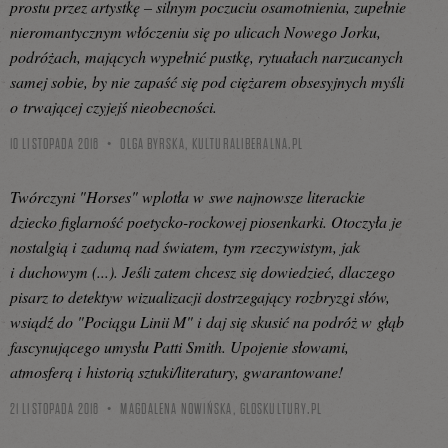
prostu przez artystkę – silnym poczuciu osamotnienia, zupełnie
nieromantycznym włóczeniu się po ulicach Nowego Jorku,
podróżach, mających wypełnić pustkę, rytuałach narzucanych
samej sobie, by nie zapaść się pod ciężarem obsesyjnych myśli
o trwającej czyjejś nieobecności.
10 LISTOPADA 2016
OLGA BYRSKA,
KULTURALIBERALNA.PL
Twórczyni "Horses" wplotła w swe najnowsze literackie
dziecko figlarność poetycko-rockowej piosenkarki. Otoczyła je
nostalgią i zadumą nad światem, tym rzeczywistym, jak
i duchowym (...). Jeśli zatem chcesz się dowiedzieć, dlaczego
pisarz to detektyw wizualizacji dostrzegający rozbryzgi słów,
wsiądź do "Pociągu Linii M" i daj się skusić na podróż w głąb
fascynującego umysłu Patti Smith. Upojenie słowami,
atmosferą i historią sztuki/literatury, gwarantowane!
21 LISTOPADA 2016
MAGDALENA NOWIŃSKA,
GLOSKULTURY.PL