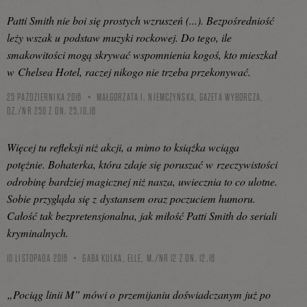
Patti Smith nie boi się prostych wzruszeń (...). Bezpośredniość
leży wszak u podstaw muzyki rockowej. Do tego, ile
smakowitości mogą skrywać wspomnienia kogoś, kto mieszkał
w Chelsea Hotel, raczej nikogo nie trzeba przekonywać.
25 PAŹDZIERNIKA 2016
MAŁGORZATA I. NIEMCZYŃSKA, GAZETA WYBORCZA,
DZ./NR 250 Z DN. 25.10.16
Więcej tu refleksji niż akcji, a mimo to książka wciąga
potężnie. Bohaterka, która zdaje się poruszać w rzeczywistości
odrobinę bardziej magicznej niż nasza, uwiecznia to co ulotne.
Sobie przygląda się z dystansem oraz poczuciem humoru.
Całość tak bezpretensjonalna, jak miłość Patti Smith do seriali
kryminalnych.
10 LISTOPADA 2016
GABA KULKA, ELLE, M./NR 12 Z DN. 12.16
„Pociąg linii M” mówi o przemijaniu doświadczanym już po