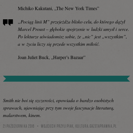
Michiko Kakutani, „The New York Times”
„Pociąg linii M” przejeżdża blisko celu, do którego dążył
Marcel Proust – głębokie spojrzenie w ludzki umysł i serce.
Po lekturze uświadomisz sobie, że „nic” jest „wszystkim”,
a w życiu liczy się przede wszystkim miłość.
Joan Juliet Buck, „Harper’s Bazaar”
Smith nie boi się szczerości, opowiada o bardzo osobistych
sprawach, ujawniając przy tym swoje fascynacje literaturą,
malarstwem, kinem.
21 PAŹDZIERNIKA 2016
WOJCIECH PRZYLIPIAK,
KULTURA.GAZETAPRAWNA.PL