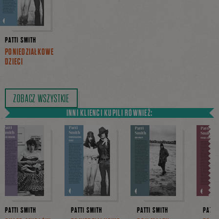
PATTI SMITH
PONIEDZIAŁKOWE
DZIECI
ZOBACZ WSZYSTKIE
INNI KLIENCI KUPILI RÓWNIEŻ:
PATTI SMITH
PATTI SMITH
PATTI SMITH
PATTI