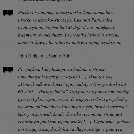
Poetka i szamanka, amerykańska ikona popkultury
i rockowe dziecko-włóczęga. Taka jest Patti, która
tytułowym pociągiem linii M dojeżdża w najgłębsze
fragmenty swojej duszy. To mozaika historii o stracie,
pamięci, kawie, literaturze i nadzwyczajnej wyobraźni.
John Heilpern, „Vanity Fair”
Przepiękna, kalejdoskopowa ballada o stracie
i nieubłaganie pędzącym czasie […]. Podczas gdy
„Poniedziałkowe dzieci” opowiadały o Nowym Jorku lat
60. i 70., „Pociąg linii M” krąży tam i z powrotem między
tym, co było, a tym, co jest. Duchy przeszłości przychodzą
we wspomnieniach o ukochanym mężu, bracie i artystach,
którzy inspirowali Smith. Szeroko rozumiana strata jest
centralnym punktem jej opowieści […]. Wymowna, głęboko
poruszająca książka, która na długo zostaje w pamięci.