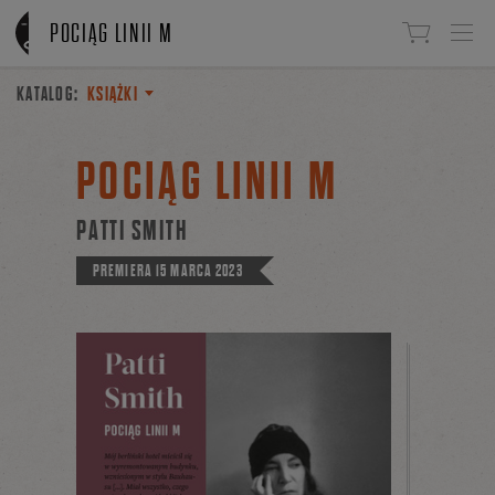
Linki do przejścia
POCIĄG LINII M
KATALOG:
KSIĄŻKI
POCIĄG LINII M
PATTI SMITH
PREMIERA
15 MARCA 2023