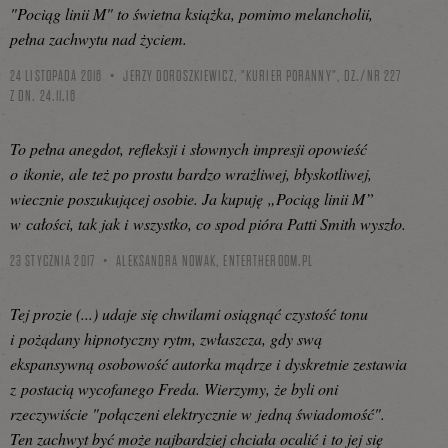
"Pociąg linii M" to świetna książka, pomimo melancholii,
pełna zachwytu nad życiem.
24 LISTOPADA 2016
JERZY DOROSZKIEWICZ, "KURIER PORANNY", DZ./NR 227
Z DN. 24.11.16
To pełna anegdot, refleksji i słownych impresji opowieść
o ikonie, ale też po prostu bardzo wrażliwej, błyskotliwej,
wiecznie poszukującej osobie. Ja kupuję „Pociąg linii M”
w całości, tak jak i wszystko, co spod pióra Patti Smith wyszło.
23 STYCZNIA 2017
ALEKSANDRA NOWAK,
ENTERTHEROOM.PL
Tej prozie (...) udaje się chwilami osiągnąć czystość tonu
i pożądany hipnotyczny rytm, zwłaszcza, gdy swą
ekspansywną osobowość autorka mądrze i dyskretnie zestawia
z postacią wycofanego Freda. Wierzymy, że byli oni
rzeczywiście "połączeni elektrycznie w jedną świadomość".
Ten zachwyt być może najbardziej chciała ocalić i to jej się