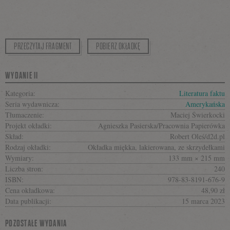
PRZECZYTAJ FRAGMENT
POBIERZ OKŁADKĘ
WYDANIE II
Kategoria:
Literatura faktu
Seria wydawnicza:
Amerykańska
Tłumaczenie:
Maciej Świerkocki
Projekt okładki:
Agnieszka Pasierska/Pracownia Papierówka
Skład:
Robert Oleś/d2d.pl
Rodzaj okładki:
Okładka miękka, lakierowana, ze skrzydełkami
Wymiary:
133 mm × 215 mm
Liczba stron:
240
ISBN:
978-83-8191-676-9
Cena okładkowa:
48,90 zł
Data publikacji:
15 marca 2023
POZOSTAŁE WYDANIA