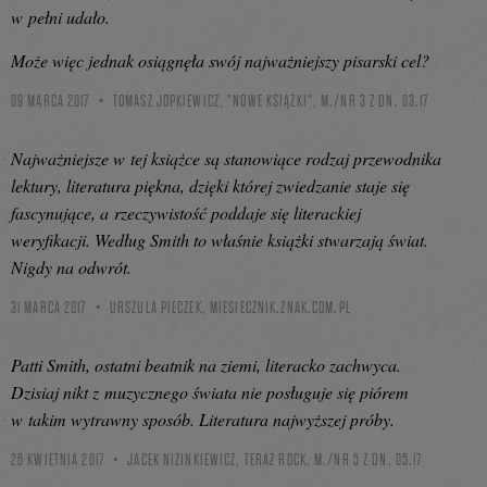
w pełni udało.
Może więc jednak osiągnęła swój najważniejszy pisarski cel?
09 MARCA 2017
TOMASZ JOPKIEWICZ, "NOWE KSIĄŻKI", M./NR 3 Z DN. 03.17
Najważniejsze w tej książce są stanowiące rodzaj przewodnika
lektury, literatura piękna, dzięki której zwiedzanie staje się
fascynujące, a rzeczywistość poddaje się literackiej
weryfikacji. Według Smith to właśnie książki stwarzają świat.
Nigdy na odwrót.
31 MARCA 2017
URSZULA PIECZEK,
MIESIECZNIK.ZNAK.COM.PL
Patti Smith, ostatni beatnik na ziemi, literacko zachwyca.
Dzisiaj nikt z muzycznego świata nie posługuje się piórem
w takim wytrawny sposób. Literatura najwyższej próby.
26 KWIETNIA 2017
JACEK NIZINKIEWICZ, TERAZ ROCK, M./NR 5 Z DN. 05.17