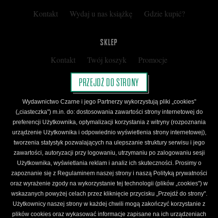
Kontakt
Wydaj u nas książkę
Gdzie kupić?
SKLEP
Kontakt
Twój koszyk
Promocje
Kup kartę podarunkową
Nota prawna
PRZEJDŹ DO STRONY
Regulamin
Polityka prywatności
Wydawnictwo Czarne i jego Partnerzy wykorzystują pliki „cookies"
Regulamin Klubu Czarnego
(„ciasteczka") m.in. do: dostosowania zawartości strony internetowej do
preferencji Użytkownika, optymalizacji korzystania z witryny (rozpoznania
Regulamin Karty Podarunkowej
urządzenie Użytkownika i odpowiednio wyświetlenia strony internetowej),
tworzenia statystyk pozwalających na ulepszanie struktury serwisu i jego
zawartości, autoryzacji przy logowaniu, utrzymaniu po zalogowaniu sesji
ŚLEDŹ CZARNE
Użytkownika, wyświetlania reklam i analiz ich skuteczności. Prosimy o
Facebook
YouTube
Instagram
Newsletter
zapoznanie się z Regulaminem naszej strony i naszą Polityką prywatności
oraz wyrażenie zgody na wykorzystanie tej technologii (plików „cookies") w
wskazanych powyżej celach przez kliknięcie przycisku „Przejdź do strony".
Użytkownicy naszej strony w każdej chwili mogą zakończyć korzystanie z
Wydawnictwo Czarne. Wszelkie prawa zastrzeżone. Projekt:
Fajne Chłopaki,
logo
plików cookies oraz wykasować informacje zapisane na ich urządzeniach
wydawnictwa: Kamil Targosz.