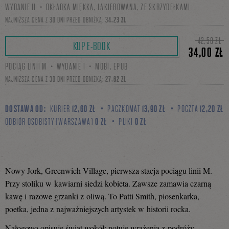
WYDANIE II・OKŁADKA MIĘKKA, LAKIEROWANA, ZE SKRZYDEŁKAMI
się
NAJNIŻSZA CENA Z 30 DNI PRZED OBNIŻKĄ:
34,23 ZŁ
42,50 ZŁ
KUP E-BOOK
34,00 ZŁ
na
POCIĄG LINII M・WYDANIE I・MOBI, EPUB
NAJNIŻSZA CENA Z 30 DNI PRZED OBNIŻKĄ:
27,62 ZŁ
Facebooku
DOSTAWA OD:
KURIER
12,60 ZŁ
PACZKOMAT
13,90 ZŁ
POCZTA
12,20 ZŁ
ODBIÓR OSOBISTY (WARSZAWA)
0 ZŁ
PLIKI
0 ZŁ
Nowy Jork, Greenwich Village, pierwsza stacja pociągu linii M.
Przy stoliku w kawiarni siedzi kobieta. Zawsze zamawia czarną
kawę i razowe grzanki z oliwą. To Patti Smith, piosenkarka,
poetka, jedna z najważniejszych artystek w historii rocka.
Nałogowo opisuje świat wokół: notuje wrażenia z podróży,