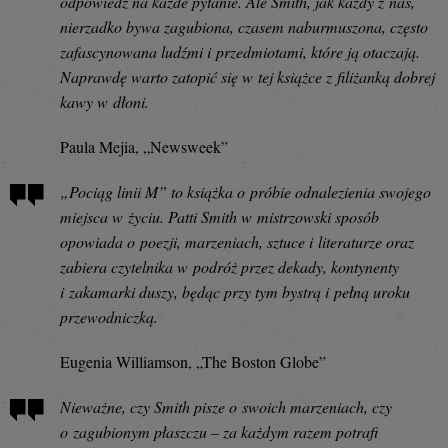
odpowiedź na każde pytanie. Ale Smith, jak każdy z nas,
nierzadko bywa zagubiona, czasem naburmuszona, często
zafascynowana ludźmi i przedmiotami, które ją otaczają.
Naprawdę warto zatopić się w tej książce z filiżanką dobrej
kawy w dłoni.
Paula Mejia, „Newsweek”
„Pociąg linii M” to książka o próbie odnalezienia swojego
miejsca w życiu. Patti Smith w mistrzowski sposób
opowiada o poezji, marzeniach, sztuce i literaturze oraz
zabiera czytelnika w podróż przez dekady, kontynenty
i zakamarki duszy, będąc przy tym bystrą i pełną uroku
przewodniczką.
Eugenia Williamson, „The Boston Globe”
Nieważne, czy Smith pisze o swoich marzeniach, czy
o zagubionym płaszczu – za każdym razem potrafi