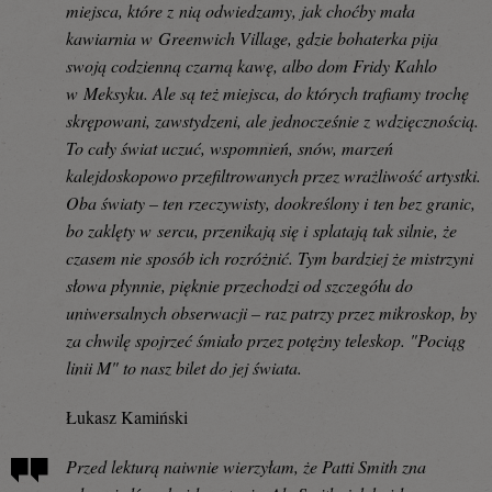
miejsca, które z nią odwiedzamy, jak choćby mała
kawiarnia w Greenwich Village, gdzie bohaterka pija
swoją codzienną czarną kawę, albo dom Fridy Kahlo
w Meksyku. Ale są też miejsca, do których trafiamy trochę
skrępowani, zawstydzeni, ale jednocześnie z wdzięcznością.
To cały świat uczuć, wspomnień, snów, marzeń
kalejdoskopowo przefiltrowanych przez wrażliwość artystki.
Oba światy – ten rzeczywisty, dookreślony i ten bez granic,
bo zaklęty w sercu, przenikają się i splatają tak silnie, że
czasem nie sposób ich rozróżnić. Tym bardziej że mistrzyni
słowa płynnie, pięknie przechodzi od szczegółu do
uniwersalnych obserwacji – raz patrzy przez mikroskop, by
za chwilę spojrzeć śmiało przez potężny teleskop. "Pociąg
linii M" to nasz bilet do jej świata.
Łukasz Kamiński
Przed lekturą naiwnie wierzyłam, że Patti Smith zna