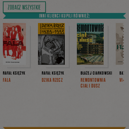
ZOBACZ WSZYSTKIE
INNI KLIENCI KUPILI RÓWNIEŻ:
RAFAŁ KSIĘŻYK
RAFAŁ KSIĘŻYK
BŁAŻEJ CIARKOWSKI
BARTE
FALA
DZIKA RZECZ
REMONTOWNIA
VIA F
CIAŁ I DUSZ