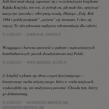
Jeśli ktoś miał okazję zapoznać się z wcześniejszymi książkami
Rafała Księżyka, ten wie, że potrafi on, jak mało kto, opisywać
muzyczne zjawiska z olbrzymią swadą. Dlatego „Falę. Rok
1984 i polski postpunk” „pożera” się stronami. I chce się
więcej. To zdecydowanie najlepsza rekomendacja dla całości.
25 LUTEGO 2025
SZYMON BIJAK,
ESKAROCK.PL
Wciągająca i barwna opowieść o jednym z najważniejszych
kontrkulturowych zjawisk dwudziestowiecznej Polski.
25 LUTEGO 2025
PATRYK ZAKRZEWSKI,
CULTURE.PL
[z książki] wyłania się obraz czegoś fascynującego –
kreatywnego ruchu artystycznego, który w wielu miejscach,
wydawałoby się, nie miał prawa powstać. Chwała tym, którzy
go dokumentują.
26 LUTEGO 2025
10FUCKINGSTARS.WORDPRESS.COM,
10FUCKINGSTARS.WORDPRESS.COM