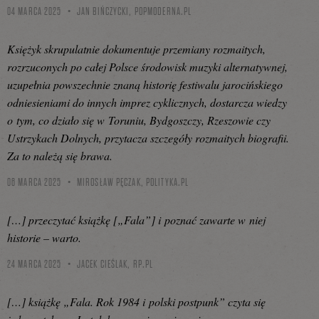
04 MARCA 2025
JAN BIŃCZYCKI,
POPMODERNA.PL
Księżyk skrupulatnie dokumentuje przemiany rozmaitych,
rozrzuconych po całej Polsce środowisk muzyki alternatywnej,
uzupełnia powszechnie znaną historię festiwalu jarocińskiego
odniesieniami do innych imprez cyklicznych, dostarcza wiedzy
o tym, co działo się w Toruniu, Bydgoszczy, Rzeszowie czy
Ustrzykach Dolnych, przytacza szczegóły rozmaitych biografii.
Za to należą się brawa.
06 MARCA 2025
MIROSŁAW PĘCZAK,
POLITYKA.PL
[…] przeczytać książkę [„Fala”] i poznać zawarte w niej
historie – warto.
24 MARCA 2025
JACEK CIEŚLAK,
RP.PL
[…] książkę „Fala. Rok 1984 i polski postpunk” czyta się