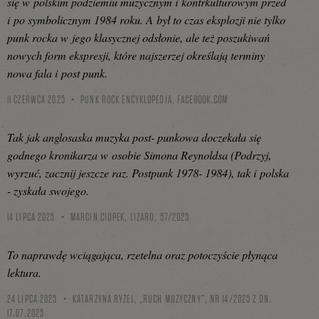
się w polskim podziemiu muzycznym i kontrkulturowym przed
i po symbolicznym 1984 roku. A był to czas eksplozji nie tylko
punk rocka w jego klasycznej odsłonie, ale też poszukiwań
nowych form ekspresji, które najszerzej określają terminy
nowa fala i post punk.
11 CZERWCA 2025
PUNK ROCK ENCYKLOPEDIA,
FACEBOOK.COM
Tak jak anglosaska muzyka post- punkowa doczekała się
godnego kronikarza w osobie Simona Reynoldsa (Podrzyj,
wyrzuć, zacznij jeszcze raz. Postpunk 1978- 1984), tak i polska
- zyskała swojego.
14 LIPCA 2025
MARCIN CIUPEK, LIZARD, 57/2025
To naprawdę wciągająca, rzetelna oraz potoczyście płynąca
lektura.
24 LIPCA 2025
KATARZYNA RYZEL, „RUCH MUZYCZNY”, NR 14/2025 Z DN.
17.07.2025