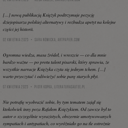
[…] nową publikacją Księżyk podtrzymuje pozycję
dziejopisarza polskiej alternatywy i rozbudza apetyt na kolejne
części jej historii.
02 KWIETNIA 2025
SARA NOWICKA,
ARTPAPIER.COM
Ogromna wiedza, masa źródeł, i wreszcie — co dla mnie
bardzo waż­ne — po pro­tu talent pisarski, który sprawia, że
wszystkie narracje Księżyka czyta się jednym tchem. […]
warto przeczytać i odświeżyć sobie parę starych płyt.
07 KWIETNIA 2025
PIOTR KOPKA,
LITERATURASAUTEE.PL
Nie potrafię wyobrazić sobie, by tym tematem zajął się
ktokolwiek inny poza Rafałem Księżykiem. Od zawsze był to
autor o szczególnie wyrazistych, obszernie umotywowanych
sympatiach i antypatiach, co wyróżniało go na tle ostrożnie