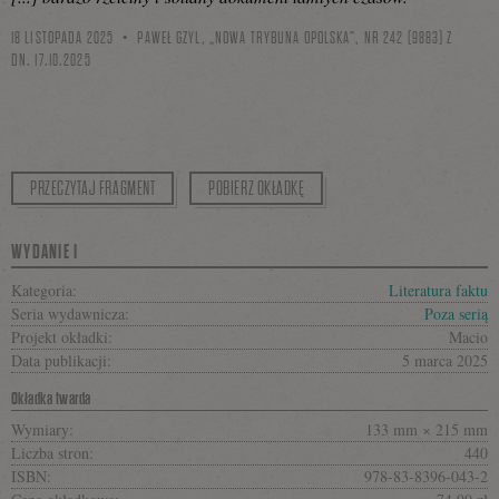
18 LISTOPADA 2025
PAWEŁ GZYL, „NOWA TRYBUNA OPOLSKA”, NR 242 (9883) Z
DN. 17.10.2025
PRZECZYTAJ FRAGMENT
POBIERZ OKŁADKĘ
WYDANIE I
Kategoria:
Literatura faktu
Seria wydawnicza:
Poza serią
Projekt okładki:
Macio
Data publikacji:
5 marca 2025
Okładka twarda
Wymiary:
133 mm × 215 mm
Liczba stron:
440
ISBN:
978-83-8396-043-2