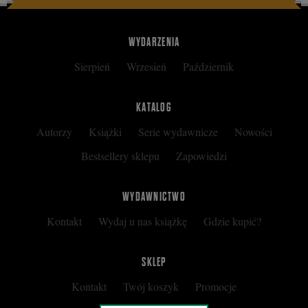
WYDARZENIA
Sierpień
Wrzesień
Październik
KATALOG
Autorzy
Książki
Serie wydawnicze
Nowości
Bestsellery sklepu
Zapowiedzi
WYDAWNICTWO
Kontakt
Wydaj u nas książkę
Gdzie kupić?
SKLEP
Kontakt
Twój koszyk
Promocje