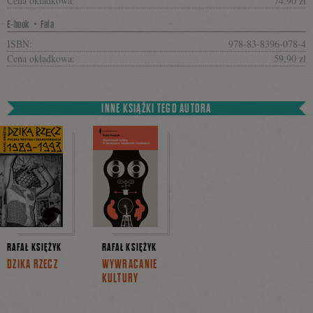
Cena okładkowa:
74,90 zł
E-book・Fala
ISBN:
978-83-8396-078-4
Cena okładkowa:
59,90 zł
INNE KSIĄŻKI TEGO AUTORA
RAFAŁ KSIĘŻYK
RAFAŁ KSIĘŻYK
DZIKA RZECZ
WYWRACANIE
KULTURY