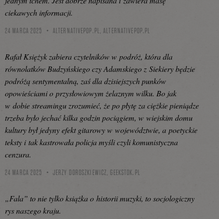
jednym tchem. Jest dobrze napisana i zawiera masę
ciekawych informacji.
24 MARCA 2025
ALTERNATIVEPOP.PL,
ALTERNATIVEPOP.PL
Rafał Księżyk zabiera czytelników w podróż, która dla
równolatków Budzyńskiego czy Adamskiego z Siekiery będzie
podróżą sentymentalną, zaś dla dzisiejszych punków
opowieściami o przysłowiowym żelaznym wilku. Bo jak
w dobie streamingu zrozumieć, że po płytę za ciężkie pieniądze
trzeba było jechać kilka godzin pociągiem, w wiejskim domu
kultury był jedyny efekt gitarowy w województwie, a poetyckie
teksty i tak kastrowała policja myśli czyli komunistyczna
cenzura.
24 MARCA 2025
JERZY DOROSZKIEWICZ,
GEEKSTOK.PL
„Fala” to nie tylko książka o historii muzyki, to socjologiczny
rys naszego kraju.