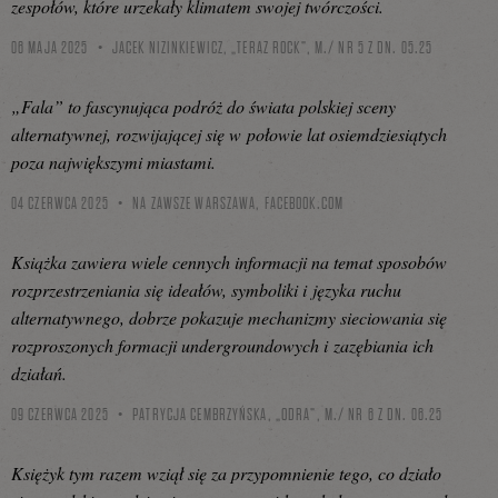
zespołów, które urzekały klimatem swojej twórczości.
06 MAJA 2025
JACEK NIZINKIEWICZ, „TERAZ ROCK”, M./ NR 5 Z DN. 05.25
„Fala” to fascynująca podróż do świata polskiej sceny
alternatywnej, rozwijającej się w połowie lat osiemdziesiątych
poza największymi miastami.
04 CZERWCA 2025
NA ZAWSZE WARSZAWA,
FACEBOOK.COM
Książka zawiera wiele cennych informacji na temat sposobów
rozprzestrzeniania się ideałów, symboliki i języka ruchu
alternatywnego, dobrze pokazuje mechanizmy sieciowania się
rozproszonych formacji undergroundowych i zazębiania ich
działań.
09 CZERWCA 2025
PATRYCJA CEMBRZYŃSKA, „ODRA”, M./ NR 6 Z DN. 06.25
Księżyk tym razem wziął się za przypomnienie tego, co działo