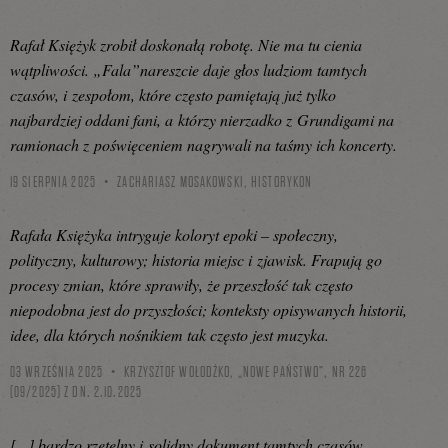
Rafał Księżyk zrobił doskonałą robotę. Nie ma tu cienia
wątpliwości. „Fala”nareszcie daje głos ludziom tamtych
czasów, i zespołom, które często pamiętają już tylko
najbardziej oddani fani, a którzy nierzadko z Grundigami na
ramionach z poświęceniem nagrywali na taśmy ich koncerty.
19 SIERPNIA 2025
ZACHARIASZ MOSAKOWSKI,
HISTORYKON
Rafała Księżyka intryguje koloryt epoki – społeczny,
polityczny, kulturowy; historia miejsc i zjawisk. Frapują go
procesy zmian, które sprawiły, że przeszłość tak często
niepodobna jest do przyszłości; konteksty opisywanych historii,
idee, dla których nośnikiem tak często jest muzyka.
03 WRZEŚNIA 2025
KRZYSZTOF WOŁODŹKO, „NOWE PAŃSTWO”, NR 226
(09/2025) Z DN. 2.10.2025
[...] bardzo rzetelny i solidny dokument tamtych czasów.