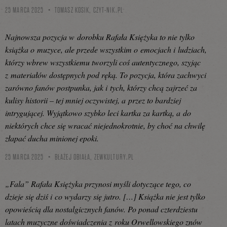
25 MARCA 2025
TOMASZ KOSIK,
CZYT-NIK.PL
Najnowsza pozycja w dorobku Rafała Księżyka to nie tylko
książka o muzyce, ale przede wszystkim o emocjach i ludziach,
którzy wbrew wszystkiemu tworzyli coś autentycznego, szyjąc
z materiałów dostępnych pod ręką. To pozycja, która zachwyci
zarówno fanów postpunka, jak i tych, którzy chcą zajrzeć za
kulisy historii – tej mniej oczywistej, a przez to bardziej
intrygującej. Wyjątkowo szybko leci kartka za kartką, a do
niektórych chce się wracać niejednokrotnie, by choć na chwilę
złapać ducha minionej epoki.
25 MARCA 2025
BŁAŻEJ OBIAŁA,
ZEWKULTURY.PL
„Fala” Rafała Księżyka przynosi myśli dotyczące tego, co
dzieje się dziś i co wydarzy się jutro. […] Książka nie jest tylko
opowieścią dla nostalgicznych fanów. Po ponad czterdziestu
latach muzyczne doświadczenia z roku Orwellowskiego znów