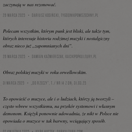
zaczynają w nas rezonować.
26 MARCA 2025
DARIUSZ KOSIŃSKI,
TYGODNIKPOWSZECHNY.PL
Polecam wszystkim, którym punk jest bliski, ale także tym,
których interesuje historia rodzimej muzyki i nostalgiczny
obraz nieco już ,,zapomnianych dni”.
26 MARCA 2025
DAMIAN KAŹMIERCZAK,
KACIKPOPKULTURY.PL
Obraz polskiej muzyki w roku orwellowskim.
31 MARCA 2025
„DO RZECZY”, T./ NR 14 Z DN. 31.03.25
To opowieść o muzyce, ale i o ludziach, którzy ją tworzyli –
często wbrew wszystkiemu, na przekór systemowi i własnym
demonom. Księżyk ponownie udowadnia, że nikt w Polsce nie
opowiada o muzyce w tak barwny, wciągający sposób.
02 KWIETNIA 2025
KUBA HACZEK,
DARKULTURA.COM