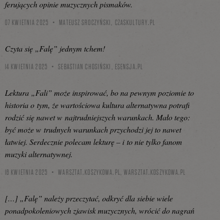
ferujących opinie muzycznych pismaków.
07 KWIETNIA 2025
MATEUSZ SROCZYŃSKI,
CZASKULTURY.PL
Czyta się „Falę” jednym tchem!
14 KWIETNIA 2025
SEBASTIAN CHOSIŃSKI,
ESENSJA.PL
Lektura „Fali” może inspirować, bo na pewnym poziomie to
historia o tym, że wartościowa kultura alternatywna potrafi
rodzić się nawet w najtrudniejszych warunkach. Mało tego:
być może w trudnych warunkach przychodzi jej to nawet
łatwiej. Serdecznie polecam lekturę – i to nie tylko fanom
muzyki alternatywnej.
16 KWIETNIA 2025
WARSZTAT.KOSZYKOWA.PL,
WARSZTAT.KOSZYKOWA.PL
[…] „Falę” należy przeczytać, odkryć dla siebie wiele
ponadpokoleniowych zjawisk muzycznych, wrócić do nagrań