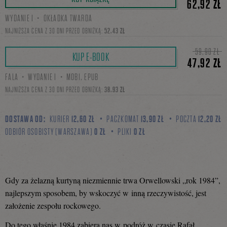
62,92 ZŁ
WYDANIE I・OKŁADKA TWARDA
się
NAJNIŻSZA CENA Z 30 DNI PRZED OBNIŻKĄ:
52,43 ZŁ
59,90 ZŁ
KUP E-BOOK
47,92 ZŁ
na
FALA・WYDANIE I・MOBI, EPUB
NAJNIŻSZA CENA Z 30 DNI PRZED OBNIŻKĄ:
38,93 ZŁ
Facebooku
DOSTAWA OD:
KURIER
12,60 ZŁ
PACZKOMAT
13,90 ZŁ
POCZTA
12,20 ZŁ
ODBIÓR OSOBISTY (WARSZAWA)
0 ZŁ
PLIKI
0 ZŁ
Gdy za żelazną kurtyną niezmiennie trwa Orwellowski „rok 1984”,
najlepszym sposobem, by wskoczyć w inną rzeczywistość, jest
założenie zespołu rockowego.
Do tego właśnie 1984 zabiera nas w podróż w czasie Rafał