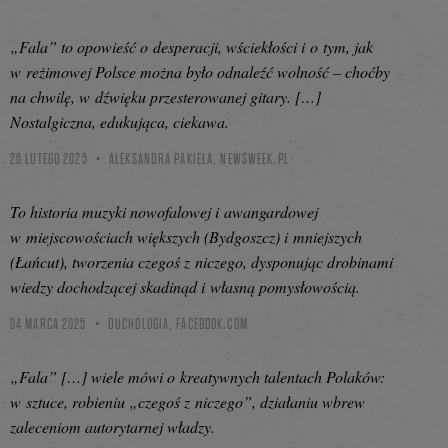
„Fala” to opowieść o desperacji, wściekłości i o tym, jak
w reżimowej Polsce można było odnaleźć wolność – choćby
na chwilę, w dźwięku przesterowanej gitary. […]
Nostalgiczna, edukująca, ciekawa.
26 LUTEGO 2025
ALEKSANDRA PAKIEŁA,
NEWSWEEK.PL
To historia muzyki nowofalowej i awangardowej
w miejscowościach większych (Bydgoszcz) i mniejszych
(Łańcut), tworzenia czegoś z niczego, dysponując drobinami
wiedzy dochodzącej skadinąd i własną pomysłowością.
04 MARCA 2025
DUCHOLOGIA,
FACEBOOK.COM
„Fala” […] wiele mówi o kreatywnych talentach Polaków:
w sztuce, robieniu „czegoś z niczego”, działaniu wbrew
zaleceniom autorytarnej władzy.