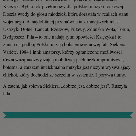
Księżyk. Był to rok przełomowy dla polskiej muzyki rockowej.
Doszła wtedy do głosu młodzież, która dorastała w realiach stanu
wojennego. A najdobitniej przemówiła ta z mniejszych miast.
Ustrzyki Dolne, Łańcut, Rzeszów, Puławy, Zduńska Wola, Toruń,
Bydgoszcz, Piła – to one nadają rytm opowieści Księżyka i to
z nich na podbój Polski ruszają bohaterowie nowej fali. Siekiera,
Variété, 1984 i inni: amatorzy, którzy ograniczone możliwości
równoważą nadzwyczajną mobilizacją. Ich bezkompromisowa,
bolesna, a zarazem intelektualna muzyka jest niczym wyzwalający
chichot, który dochodzi ze szczelin w systemie. I porywa tłumy.
A zatem, jak śpiewa Siekiera, „dobrze jest, dobrze jest”. Ruszyła
fala.