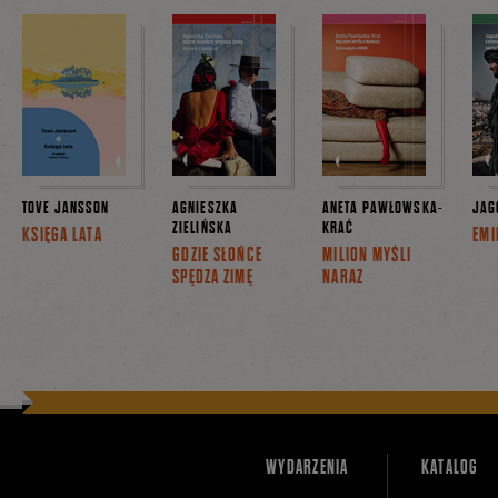
TOVE JANSSON
AGNIESZKA
ANETA PAWŁOWSKA-
JAG
ZIELIŃSKA
KRAĆ
KSIĘGA LATA
EMI
GDZIE SŁOŃCE
MILION MYŚLI
SPĘDZA ZIMĘ
NARAZ
WYDARZENIA
KATALOG