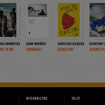
ODA GRONDECKA
ADAM ROBIŃSKI
AGNIESZKA GŁĘBICKA
KATHERINE 
RAT TO MY
FARONAUCI
ŚLĄSZCZYKI
GORZKIE P
WYDAWNICTWO
SKLEP