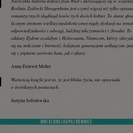
Niezwykła historia miłości frau Wust i ukrywającej się w wojen
Berlinie Żydówki Shragenheim jest czymś więcej niż tylko opisa
romantycznych skądinąd losów tych dwóch kobiet. To danie głos
licznym stronom wielkiej niedokończonej nigdy dyskusji na tema
odpowiedzialności i odwagi, ludzkiej nikczemności i zbrodni. To 
oddany Żydom ocalałym z Holocaustu, Niemcom, którzy zdecyd
się na milczenie i bierność, kolejnym generacjom usiłującym zmi
się z piętnem zarówno kata, jak i ofiary.
Anna Dziewit Meller
Wartością książki jest to, że jest bliska życiu, nie opowiada
o świetlanych postaciach.
Justyna Sobolewska
INNI KLIENCI KUPILI RÓWNIEŻ: