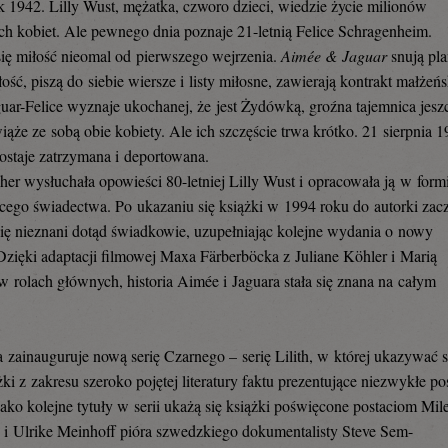
ok 1942. Lilly Wust, mężatka, czworo dzieci, wiedzie życie milionów
ch kobiet. Ale pewnego dnia poznaje 21-letnią Felice Schragenheim.
ię miłość nieomal od pierwszego wejrzenia.
Aimée & Jaguar
snują pl
ość, piszą do siebie wiersze i listy miłosne, zawierają kontrakt małżeńs
uar-Felice wyznaje ukochanej, że jest Żydówką, groźna tajemnica jesz
wiąże ze sobą obie kobiety. Ale ich szczęście trwa krótko. 21 sierpnia 
 zostaje zatrzymana i deportowana.
cher wysłuchała opowieści 80-letniej Lilly Wust i opracowała ją w form
cego świadectwa. Po ukazaniu się książki w 1994 roku do autorki zacz
się nieznani dotąd świadkowie, uzupełniając kolejne wydania o nowy
 Dzięki adaptacji filmowej Maxa Färberböcka z Juliane Köhler i Marią
w rolach głównych, historia Aimée i Jaguara stała się znana na całym
a zainauguruje nową serię Czarnego – serię Lilith, w której ukazywać s
ki z zakresu szeroko pojętej literatury faktu prezentujące niezwykłe po
Jako kolejne tytuły w serii ukażą się książki poświęcone postaciom Mil
j i Ulrike Meinhoff pióra szwedzkiego dokumentalisty Steve Sem-