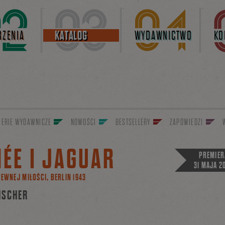
ZENIA
KATALOG
WYDAWNICTWO
KO
SERIE WYDAWNICZE
NOWOŚCI
BESTSELLERY
ZAPOWIEDZI
ÉE I JAGUAR
PREMIER
31 MAJA 2
PEWNEJ MIŁOŚCI, BERLIN 1943
FISCHER