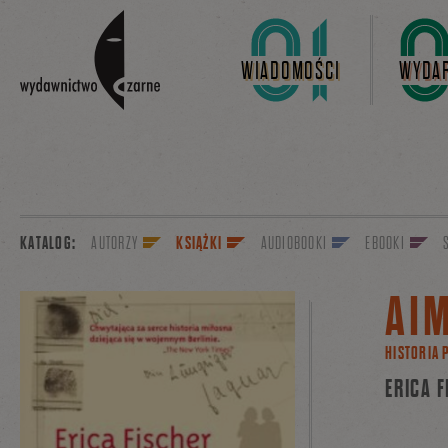
Linki do przejścia
WIADOMOŚCI
WYDAR
KATALOG:
AUTORZY
KSIĄŻKI
AUDIOBOOKI
EBOOKI
AIM
HISTORIA 
ERICA 