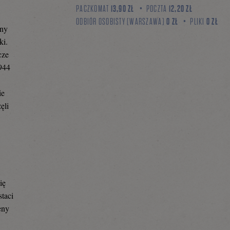
PACZKOMAT
13,90 ZŁ
POCZTA
12,20 ZŁ
ODBIÓR OSOBISTY (WARSZAWA)
0 ZŁ
PLIKI
0 ZŁ
any
ki.
cze
1944
ie
ęli
ię
staci
eny