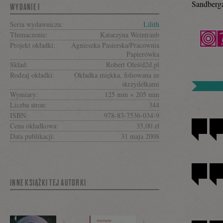
Sandberga
się
WYDANIE I
Seria wydawnicza:
Lilith
Tłumaczenie:
Katarzyna Weintraub
na
Projekt okładki:
Agnieszka Pasierska/Pracownia
Papierówka
Skład:
Robert Oleś/d2d.pl
Rodzaj okładki:
Okładka miękka, foliowana ze
skrzydełkami
Facebooku
Wymiary:
125 mm × 205 mm
Liczba stron:
344
ISBN:
978-83-7536-034-9
Cena okładkowa:
35,00 zł
Data publikacji:
31 maja 2008
INNE KSIĄŻKI TEJ AUTORKI