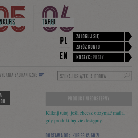
NKURS
TARGI
ZALOGUJ SIĘ
PL
ZAŁÓŻ KONTO
EN
KOSZYK:
PUSTY
WYDANIA ZAGRANICZNE
Szukaj
A
PRODUKT NIEDOSTĘPNY
008
Kliknij tutaj, jeśli chcesz otrzymać maila,
gdy produkt będzie dostępny
DOSTAWA OD:
KURIER
12,60 ZŁ