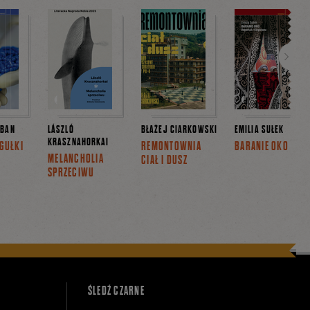
Dalej
EBAN
LÁSZLÓ
BŁAŻEJ CIARKOWSKI
EMILIA SUŁEK
KRASZNAHORKAI
IGUŁKI
REMONTOWNIA
BARANIE OKO
MELANCHOLIA
CIAŁ I DUSZ
SPRZECIWU
ŚLEDŹ CZARNE