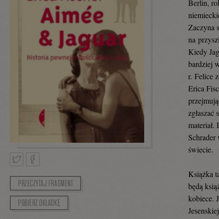
Berlin, r
niemiecki
Zaczyna s
na przyszł
Kiedy Jag
bardziej 
r. Felice
Erica Fis
przejmują
zgłaszać 
materiał.
Schrader 
świecie.
Książka t
PRZECZYTAJ FRAGMENT
Tweetnij
Podziel
będą książ
kobiece. 
POBIERZ OKŁADKĘ
Jesenskie