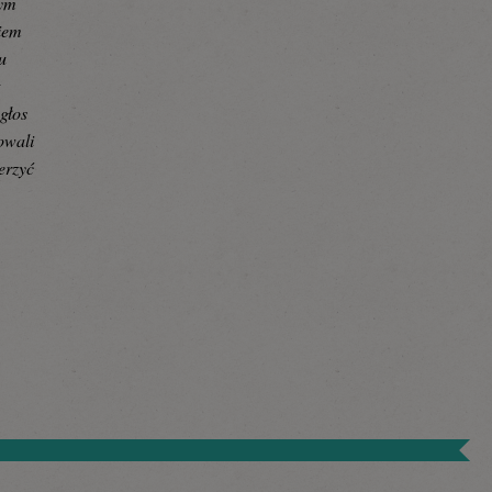
nym
niem
u
t
głos
owali
erzyć