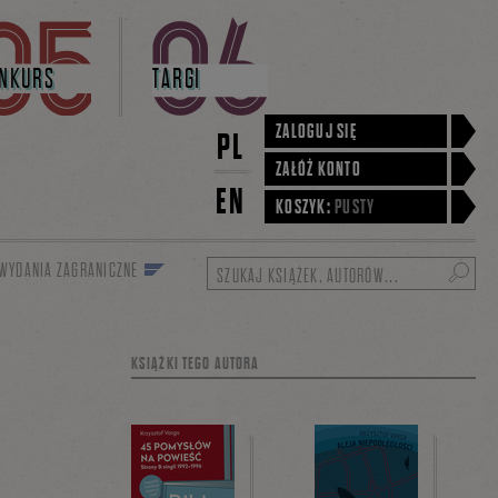
NKURS
TARGI
ZALOGUJ SIĘ
PL
ZAŁÓŻ KONTO
EN
KOSZYK:
PUSTY
WYDANIA ZAGRANICZNE
Szukaj
KSIĄŻKI TEGO AUTORA