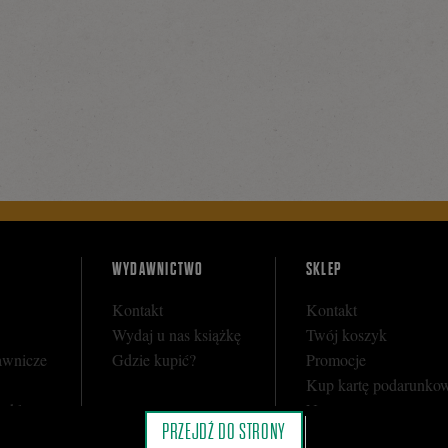
WYDAWNICTWO
SKLEP
Kontakt
Kontakt
Wydaj u nas książkę
Twój koszyk
awnicze
Gdzie kupić?
Promocje
Kup kartę podarunko
y sklepu
Nota prawna
PRZEJDŹ DO STRONY
i
Regulamin