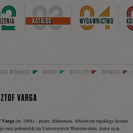
ZENIA
KATALOG
WYDAWNICTWO
KO
SERIE WYDAWNICZE
NOWOŚCI
BESTSELLERY
ZAPOWIEDZI
ZTOF VARGA
f Varga
(ur. 1968) – pisarz, felietonista. Absolwent męskiego liceum
ego oraz polonistyki na Uniwersytecie Warszawskim. Autor m.in.