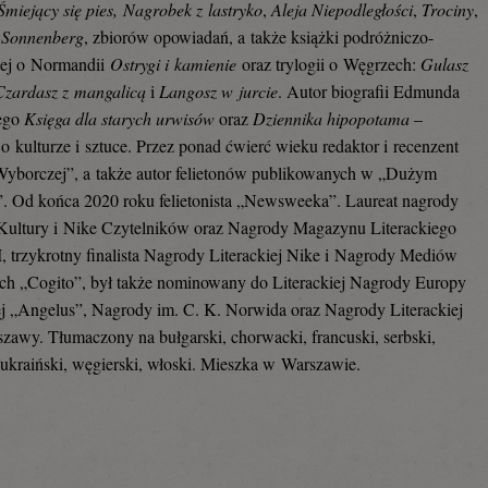
Śmiejący się pies,
Nagrobek z lastryko
,
Aleja Niepodległości
,
Trociny
,
,
Sonnenberg
, zbiorów opowiadań, a także książki podróżniczo-
nej o Normandii
Ostrygi i kamienie
oraz trylogii o Węgrzech:
Gulasz
Czardasz z mangalicą
i
Langosz w jurcie
. Autor biografii Edmunda
iego
Księga dla starych urwisów
oraz
Dziennika hipopotama
–
o kulturze i sztuce. Przez ponad ćwierć wieku redaktor i recenzent
yborczej”, a także autor felietonów publikowanych w „Dużym
. Od końca 2020 roku felietonista „Newsweeka”. Laureat nagrody
Kultury i Nike Czytelników oraz Nagrody Magazynu Literackiego
trzykrotny finalista Nagrody Literackiej Nike i Nagrody Mediów
ch „Cogito”, był także nominowany do Literackiej Nagrody Europy
 „Angelus”, Nagrody im. C. K. Norwida oraz Nagrody Literackiej
szawy. Tłumaczony na bułgarski, chorwacki, francuski, serbski,
 ukraiński, węgierski, włoski. Mieszka w Warszawie.