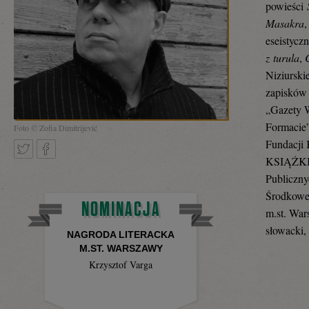
powieści
Masakra
eseistycz
z turula
,
Niziursk
zapisków 
„Gazety W
Formacie”
Foto © Zofia Dimitrijević
Fundacji 
KSIĄŻKI, 
Publiczny
Tweetnij
Podziel
Środkowej
NOMINACJA
m.st. War
słowacki,
NAGRODA LITERACKA
się
M.ST. WARSZAWY
Krzysztof Varga
na