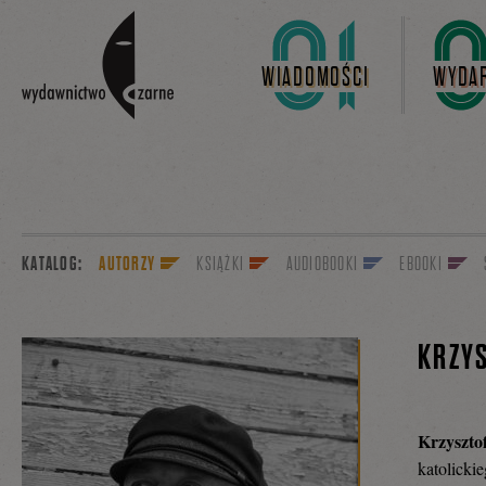
Linki do przejścia
WIADOMOŚCI
WYDAR
KATALOG:
AUTORZY
KSIĄŻKI
AUDIOBOOKI
EBOOKI
KRZYS
Krzyszto
katolicki