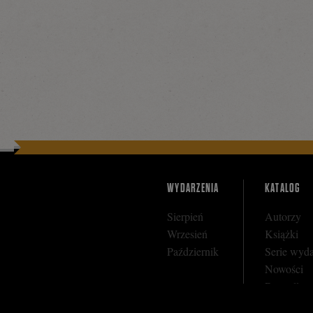
WYDARZENIA
KATALOG
Sierpień
Autorzy
Wrzesień
Książki
Październik
Serie wyd
Nowości
Bestseller
Zapowiedz