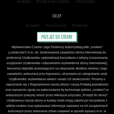
Kontakt
Wydaj u nas książkę
Gdzie kupić?
SKLEP
Kontakt
Twój koszyk
Promocje
Kup kartę podarunkową
Nota prawna
PRZEJDŹ DO STRONY
Regulamin
Polityka prywatności
Wydawnictwo Czarne i jego Partnerzy wykorzystują pliki „cookies"
Regulamin Klubu Czarnego
(„ciasteczka") m.in. do: dostosowania zawartości strony internetowej do
preferencji Użytkownika, optymalizacji korzystania z witryny (rozpoznania
Regulamin Karty Podarunkowej
urządzenie Użytkownika i odpowiednio wyświetlenia strony internetowej),
tworzenia statystyk pozwalających na ulepszanie struktury serwisu i jego
zawartości, autoryzacji przy logowaniu, utrzymaniu po zalogowaniu sesji
ŚLEDŹ CZARNE
Użytkownika, wyświetlania reklam i analiz ich skuteczności. Prosimy o
Facebook
YouTube
Instagram
Newsletter
zapoznanie się z Regulaminem naszej strony i naszą Polityką prywatności
oraz wyrażenie zgody na wykorzystanie tej technologii (plików „cookies") w
wskazanych powyżej celach przez kliknięcie przycisku „Przejdź do strony".
Użytkownicy naszej strony w każdej chwili mogą zakończyć korzystanie z
Wydawnictwo Czarne. Wszelkie prawa zastrzeżone. Projekt:
Fajne Chłopaki,
logo
plików cookies oraz wykasować informacje zapisane na ich urządzeniach
wydawnictwa: Kamil Targosz.
końcowych przez dokonanie zmian ustawień w sposób opisany m.in. w