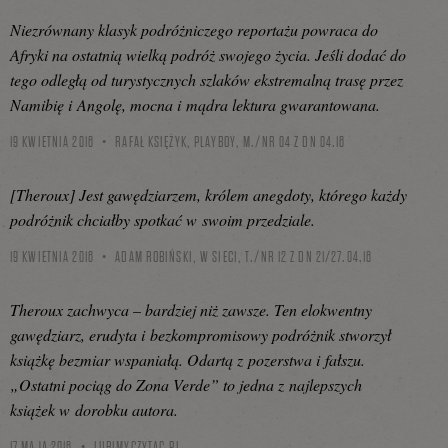
Niezrównany klasyk podróżniczego reportażu powraca do
Afryki na ostatnią wielką podróż swojego życia. Jeśli dodać do
tego odległą od turystycznych szlaków ekstremalną trasę przez
Namibię i Angolę, mocna i mądra lektura gwarantowana.
19 KWIETNIA 2016
RAFAŁ KSIĘŻYK, PLAYBOY, M./NR 04 Z DN 04.16
[Theroux] Jest gawędziarzem, królem anegdoty, którego każdy
podróżnik chciałby spotkać w swoim przedziale.
19 KWIETNIA 2016
ADAM ROBIŃSKI, W SIECI, T./NR 12 Z DN 21/27.04.16
Theroux zachwyca – bardziej niż zawsze. Ten elokwentny
gawędziarz, erudyta i bezkompromisowy podróżnik stworzył
książkę bezmiar wspaniałą. Odartą z pozerstwa i fałszu.
„Ostatni pociąg do Zona Verde” to jedna z najlepszych
książek w dorobku autora.
17 MAJA 2016
LUBIMYCZYTAC.PL,