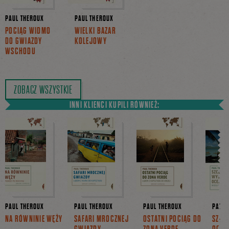
PAUL THEROUX
PAUL THEROUX
POCIĄG WIDMO
WIELKI BAZAR
DO GWIAZDY
KOLEJOWY
WSCHODU
ZOBACZ WSZYSTKIE
INNI KLIENCI KUPILI RÓWNIEŻ:
PAUL THEROUX
PAUL THEROUX
PAUL THEROUX
PAUL 
NA RÓWNINIE WĘŻY
SAFARI MROCZNEJ
OSTATNI POCIĄG DO
SZCZ