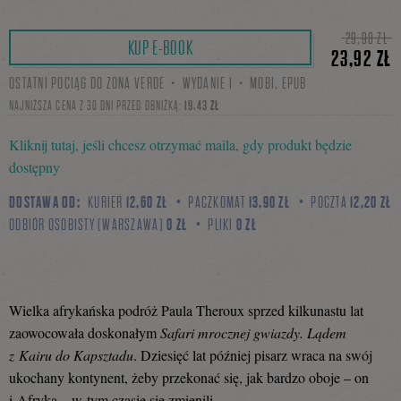
Tweetnij
Podziel
29,90 ZŁ
KUP E-BOOK
23,92 ZŁ
OSTATNI POCIĄG DO ZONA VERDE・WYDANIE I・MOBI, EPUB
się
NAJNIŻSZA CENA Z 30 DNI PRZED OBNIŻKĄ:
19,43 ZŁ
Kliknij tutaj, jeśli chcesz otrzymać maila, gdy produkt będzie
dostępny
na
DOSTAWA OD:
KURIER
12,60 ZŁ
PACZKOMAT
13,90 ZŁ
POCZTA
12,20 ZŁ
ODBIÓR OSOBISTY (WARSZAWA)
0 ZŁ
PLIKI
0 ZŁ
Facebooku
Wielka afrykańska podróż Paula Theroux sprzed kilkunastu lat
zaowocowała doskonałym
Safari mrocznej gwiazdy. Lądem
z Kairu do Kapsztadu
. Dziesięć lat później pisarz wraca na swój
ukochany kontynent, żeby przekonać się, jak bardzo oboje – on
i Afryka – w tym czasie się zmienili.