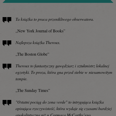
Ta książka to praca przenikliwego obserwatora.
„New York Journal of Books”
Najlepsza książka Theroux.
„The Boston Globe”
Theroux to fantastyczny gawędziarz i sztukmistrz lokalnej
egzotyki. To proza, która gna przed siebie w niesamowitym
tempie.
„The Sunday Times”
"Ostatni pociąg do zona verde" to intrygująca książka
opisująca rzeczywistość, która wydaje się czasami bardziej
apokaliptyczna niż u Cormaca McCarthy’ego.