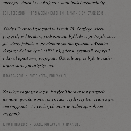
suchego wiatru i wynikającą z samotności melancholię.
09 LUTEGO 2016
PRZEWODNIK KATOLICKI, T./NR 4 Z DN. 07.02.2016
Kiedy [Theroux] zaczynał w latach 70. Zeszłego wieku
przygodę w literaturą podróżniczą, był ledwie po trzydziestce,
już wtedy jednak, w przełomowym dla gatunku „Wielkim
Bazarze Kolejowym” (1975 r.), gderał, grymasił, kaprysił
i dawał upust swej socjopatii. Okazało się, że była to nader
trafna strategia artystyczna.
17 MARCA 2016
PIOTR KOFTA,
POLITYKA.PL
Znakiem rozpoznawczym książek Theroux jest poczucie
humoru, gorzka ironia, miejscami szyderczy ton, celowa gra
stereotypami – i z cech tych autor w żaden sposób nie
rezygnuje.
18 KWIETNIA 2016
BŁAŻEJ POPŁAWSKI,
AFRYKA.ORG