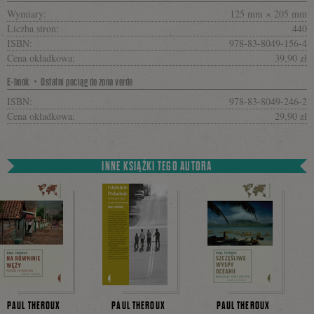
Wymiary:
125 mm × 205 mm
Liczba stron:
440
ISBN:
978-83-8049-156-4
Cena okładkowa:
39,90 zł
E-book・Ostatni pociąg do zona verde
ISBN:
978-83-8049-246-2
Cena okładkowa:
29,90 zł
INNE KSIĄŻKI TEGO AUTORA
PAUL THEROUX
PAUL THEROUX
PAUL THEROUX