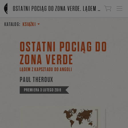
Linki do przejścia
OSTATNI POCIĄG DO ZONA VERDE. LĄDEM Z KAPSZTADU DO ANGOLI
KATALOG:
KSIĄŻKI
OSTATNI POCIĄG DO
ZONA VERDE
LĄDEM Z KAPSZTADU DO ANGOLI
PAUL THEROUX
PREMIERA
3 LUTEGO 2016