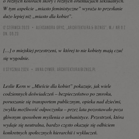
o różnych kolorach skóry i różnych orientacjach seksualnych.
W tym aspekcie „miasto feministyczne” wyraża to przesłanie
dużo lepiej niż „miasto dla kobiet”.
12 CZERWCA 2023
ALEKSANDRA GRYC, „ARCHITEKTURA & BIZNES”, M./ NR 6 Z
DN. 06.23
[…] o miejskiej przestrzeni, w której to nie kobiety mają czuć
się wygodnie.
11 STYCZNIA 2024
ANNA CYMER,
ARCHITEKTURAIBIZNES.PL
Leslie Kern w „Mieście dla kobiet” pokazuje, jak wiele
codziennych doświadczeń – bezpieczeństwo po zmroku,
poruszanie się transportem publicznym, opieka nad dziećmi,
zwykła możliwość odpoczynku – przez lata pozostawało poza
głównym sposobem myślenia o urbanistyce. Przestrzeń, która
wydaje się neutralna, bardzo często okazuje się odbiciem
konkretnych społecznych hierarchii i wykluczeń.