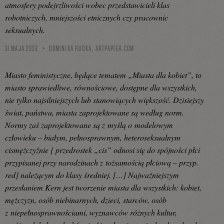
atmosfery podejrzliwości wobec przedstawicieli klas
robotniczych, mniejszości etnicznych czy pracownic
seksualnych.
31 MAJA 2023
DOMINIKA RUDKA,
ARTPAPIER.COM
Miasto feministyczne, będące tematem „Miasta dla kobiet”, to
miasto sprawiedliwe, równościowe, dostępne dla wszystkich,
nie tylko najsilniejszych lub stanowiących większość. Dzisiejszy
świat, państwa, miasta zaprojektowane są według norm.
Normy zaś zaprojektowane są z myślą o modelowym
człowieku – białym, pełnosprawnym, heteroseksualnym
cismężczyźnie [ przedrostek „cis” odnosi się do spójności płci
przypisanej przy narodzinach z tożsamością płciową – przyp.
red] należącym do klasy średniej. […] Najważniejszym
przesłaniem Kern jest tworzenie miasta dla wszystkich: kobiet,
mężczyzn, osób niebinarnych, dzieci, starców, osób
z niepełnosprawnościami, wyznawców różnych kultur,