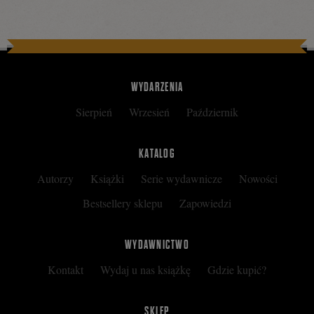
WYDARZENIA
Sierpień
Wrzesień
Październik
KATALOG
Autorzy
Książki
Serie wydawnicze
Nowości
Bestsellery sklepu
Zapowiedzi
WYDAWNICTWO
Kontakt
Wydaj u nas książkę
Gdzie kupić?
SKLEP