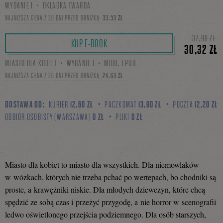
WYDANIE I・OKŁADKA TWARDA
się
NAJNIŻSZA CENA Z 30 DNI PRZED OBNIŻKĄ:
33,53 ZŁ
37,90 ZŁ
KUP E-BOOK
30,32 ZŁ
na
MIASTO DLA KOBIET・WYDANIE I・MOBI, EPUB
NAJNIŻSZA CENA Z 30 DNI PRZED OBNIŻKĄ:
24,63 ZŁ
Facebooku
DOSTAWA OD:
KURIER
12,60 ZŁ
PACZKOMAT
13,90 ZŁ
POCZTA
12,20 ZŁ
ODBIÓR OSOBISTY (WARSZAWA)
0 ZŁ
PLIKI
0 ZŁ
Miasto dla kobiet to miasto dla wszystkich. Dla niemowlaków
w wózkach, których nie trzeba pchać po wertepach, bo chodniki są
proste, a krawężniki niskie. Dla młodych dziewczyn, które chcą
spędzić ze sobą czas i przeżyć przygodę, a nie horror w scenografii
ledwo oświetlonego przejścia podziemnego. Dla osób starszych,