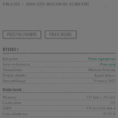
18 MAJA 2026
JOANNA TUDEK, MARIA SAWICKA, BIG BOOK NEWS
PRZECZYTAJ FRAGMENT
POBIERZ OKŁADKĘ
WYDANIE I
Kategoria:
Proza zagraniczna
Seria wydawnicza:
Poza serią
Tłumaczenie:
Martyna Tomczak
Projekt okładki:
Kamil Rekosz
Data publikacji:
29 marca 2023
Okładka twarda
Wymiary:
133 mm × 215 mm
Liczba stron:
232
ISBN:
978-83-8191-668-4
Cena okładkowa:
47,90 zł