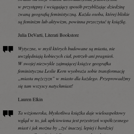
w przystępny i wciągający sposób przybliżając dziedzinę
zwaną geografią feministyczną. Każda osoba, której bliskie
są feminizm lub aktywizm, powinna przeczytać tę książkę.
Julia DeVarti, Literati Bookstore
Wytyczne, w myśl których budowane są miasta, nie
uwzględniają kobiecych ciał, potrzeb ani pragnień.
W swojej niezwykle zajmującej książce geografka
feministyczna Leslie Kern wyobraża sobie transformację
„miasta mężczyzn” w miasto dla każdego. Przeprowadźmy
się tam wszyscy natychmiast!
Lauren Elkin
Ta wizjonerska, błyskotliwa książka daje wieloaspektowy
wgląd w to, jak upłciowiona jest przestrzeń współczesnego
miast i jak można by „żyć inaczej, lepiej i bardziej