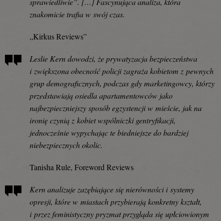
sprawiedliwie”. […] Fascynująca analiza, która
znakomicie trafia w swój czas.
„Kirkus Reviews”
Leslie Kern dowodzi, że prywatyzacja bezpieczeństwa
i zwiększona obecność policji zagraża kobietom z pewnych
grup demograficznych, podczas gdy marketingowcy, którzy
przedstawiają osiedla apartamentowców jako
najbezpieczniejszy sposób egzystencji w mieście, jak na
ironię czynią z kobiet wspólniczki gentryfikacji,
jednocześnie wypychając te biedniejsze do bardziej
niebezpiecznych okolic.
Tanisha Rule, Foreword Reviews
Kern analizuje zazębiające się nierówności i systemy
opresji, które w miastach przybierają konkretny kształt,
i przez feministyczny pryzmat przygląda się upłciowionym