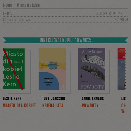
E-book・Miasto dla kobiet
ISBN:
978-83-8191-685-1
Cena okładkowa:
37,90 zł
INNI KLIENCI KUPILI RÓWNIEŻ:
LESLIE KERN
TOVE JANSSON
ANNIE ERNAUX
LIDIA
MIASTO DLA KOBIET
KSIĘGA LATA
POWROTY
CHRO
WOD