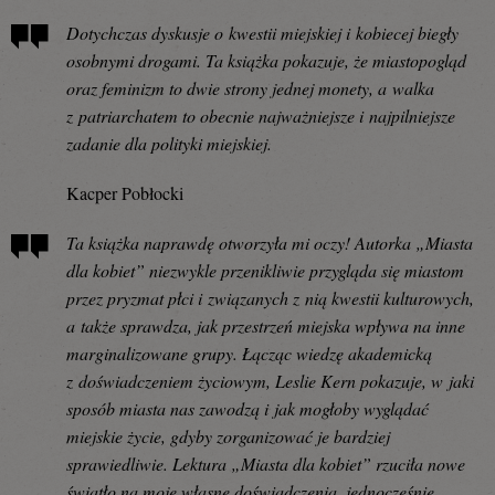
Dotychczas dyskusje o kwestii miejskiej i kobiecej biegły
osobnymi drogami. Ta książka pokazuje, że miastopogląd
oraz feminizm to dwie strony jednej monety, a walka
z patriarchatem to obecnie najważniejsze i najpilniejsze
zadanie dla polityki miejskiej.
Kacper Pobłocki
Ta książka naprawdę otworzyła mi oczy! Autorka „Miasta
dla kobiet” niezwykle przenikliwie przygląda się miastom
przez pryzmat płci i związanych z nią kwestii kulturowych,
a także sprawdza, jak przestrzeń miejska wpływa na inne
marginalizowane grupy. Łącząc wiedzę akademicką
z doświadczeniem życiowym, Leslie Kern pokazuje, w jaki
sposób miasta nas zawodzą i jak mogłoby wyglądać
miejskie życie, gdyby zorganizować je bardziej
sprawiedliwie. Lektura „Miasta dla kobiet” rzuciła nowe
światło na moje własne doświadczenia, jednocześnie