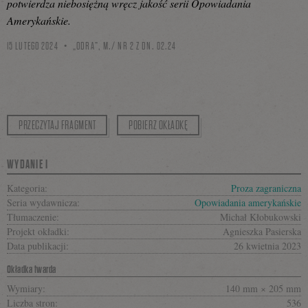
potwierdza niebosiężną wręcz jakość serii Opowiadania
Amerykańskie.
15 LUTEGO 2024
„ODRA”, M./ NR 2 Z DN. 02.24
PRZECZYTAJ FRAGMENT
POBIERZ OKŁADKĘ
WYDANIE I
Kategoria:
Proza zagraniczna
Seria wydawnicza:
Opowiadania amerykańskie
Tłumaczenie:
Michał Kłobukowski
Projekt okładki:
Agnieszka Pasierska
Data publikacji:
26 kwietnia 2023
Okładka twarda
Wymiary:
140 mm × 205 mm
Liczba stron:
536