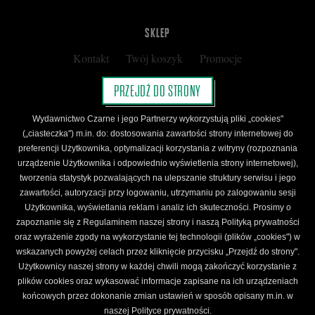
SKLEP
Kontakt
Twój koszyk
Promocje
Kup kartę podarunkową
Nota prawna
PRZEJDŹ DO STRONY
Regulamin
Polityka prywatności
Wydawnictwo Czarne i jego Partnerzy wykorzystują pliki „cookies"
Regulamin Klubu Czarnego
(„ciasteczka") m.in. do: dostosowania zawartości strony internetowej do
preferencji Użytkownika, optymalizacji korzystania z witryny (rozpoznania
Regulamin Karty Podarunkowej
urządzenie Użytkownika i odpowiednio wyświetlenia strony internetowej),
tworzenia statystyk pozwalających na ulepszanie struktury serwisu i jego
zawartości, autoryzacji przy logowaniu, utrzymaniu po zalogowaniu sesji
ŚLEDŹ CZARNE
Użytkownika, wyświetlania reklam i analiz ich skuteczności. Prosimy o
Facebook
YouTube
Instagram
Newsletter
zapoznanie się z Regulaminem naszej strony i naszą Polityką prywatności
oraz wyrażenie zgody na wykorzystanie tej technologii (plików „cookies") w
wskazanych powyżej celach przez kliknięcie przycisku „Przejdź do strony".
Użytkownicy naszej strony w każdej chwili mogą zakończyć korzystanie z
Wydawnictwo Czarne. Wszelkie prawa zastrzeżone. Projekt:
Fajne Chłopaki,
logo
plików cookies oraz wykasować informacje zapisane na ich urządzeniach
wydawnictwa: Kamil Targosz.
końcowych przez dokonanie zmian ustawień w sposób opisany m.in. w
Powered by
naszej Polityce prywatności.