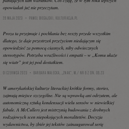
panujących tam warunków. Coś czuję, że w tym roku lepszych
opowiadań już nie przeczytam.
26 MAJA 2023
PAWEŁ BIEGAJSKI,
KULTURACJA.PL
Proza ta przejmuje i pochłania bez reszty przede wszystkim
dlatego, że daje przestrzeń przeżyciom niedającym się
opowiedzieć za pomocą ciasnych, niby odwiecznych
stereotypów. Potrzeba wrażliwości i empatii – w „Komu ukaże
się wiatr” jest jej pod dostatkiem.
01 CZERWCA 2023
BARBARA MAŁECKA, „ZNAK”, M./ NR 6 Z DN. 06.23
W amerykańskiej kulturze literackiej krótkie formy, stories,
zajmują miejsce szczególne. Nie są wprawką ani odrzutem, ale
autonomiczną sztuką kondensacji wielu sensów w niewielkiej
fabule. A McCullers jest mistrzynią budowania z drobnych
rodzajowych scen niepokojących moralitetów. Decyzja
wydawnictwa, by zbiór jej tekstów zainaugurował serię