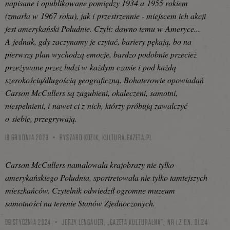
napisane i opublikowane pomiędzy 1934 a 1955 rokiem
(zmarła w 1967 roku), jak i przestrzennie - miejscem ich akcji
jest amerykański Południe. Czyli: dawno temu w Ameryce...
A jednak, gdy zaczynamy je czytać, bariery pękają, bo na
pierwszy plan wychodzą emocje, bardzo podobnie przecież
przeżywane przez ludzi w każdym czasie i pod każdą
szerokością/długością geograficzną. Bohaterowie opowiadań
Carson McCullers są zagubieni, okaleczeni, samotni,
niespełnieni, i nawet ci z nich, którzy próbują zawalczyć
o siebie, przegrywają.
18 GRUDNIA 2023
RYSZARD KOZIK,
KULTURA.GAZETA.PL
Carson McCullers namalowała krajobrazy nie tylko
amerykańskiego Południa, sportretowała nie tylko tamtejszych
mieszkańców. Czytelnik odwiedził ogromne muzeum
samotności na terenie Stanów Zjednoczonych.
09 STYCZNIA 2024
JERZY LENGAUER, „GAZETA KULTURALNA”, NR 1 Z DN. 01.24