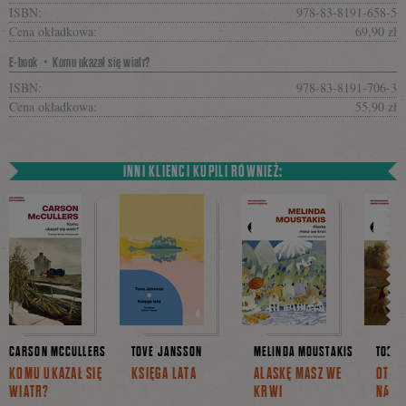
ISBN:
978-83-8191-658-5
Cena okładkowa:
69,90 zł
E-book・Komu ukazał się wiatr?
ISBN:
978-83-8191-706-3
Cena okładkowa:
55,90 zł
INNI KLIENCI KUPILI RÓWNIEŻ:
CARSON MCCULLERS
TOVE JANSSON
MELINDA MOUSTAKIS
TOBIA
KOMU UKAZAŁ SIĘ
KSIĘGA LATA
ALASKĘ MASZ WE
OTO 
WIATR?
KRWI
NASZE