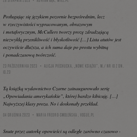
28 SIERPNIA 2023
ADRIAN BĄK,
WIEZ.PL
Posługując się językiem pozornie bezpośrednim, lecz
w rzeczywistości wypracowanym, obrazowym
i metaforycznym, McCullers tworzy prozę zdradzającą
niezwykłą przenikliwość i błyskotliwość […] Lista atutów jest
oczywiście dłuższa, a ich suma daje po prostu wybitną
i ponadczasową twórczość.
23 PAŹDZIERNIKA 2023
ALICJA PIECHUCKA, „NOWE KSIĄŻKI”, M./ NR 10 Z DN.
10.23
Tą książką wydawnictwo Czarne zainaugurowało serię
„Opowiadania amerykańskie”, której bardzo kibicuję. […]
Najwyższej klasy proza. No i doskonały przekład.
04 GRUDNIA 2023
MARIA FREDRO-SMOLEŃSKA ,
VOGUE.PL
Snute przez autorkę opowieści są odległe zarówno czasowo -