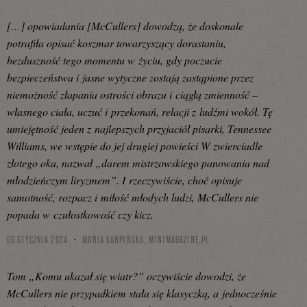
[…] opowiadania [McCullers] dowodzą, że doskonale
potrafiła opisać koszmar towarzyszący dorastaniu,
bezduszność tego momentu w życiu, gdy poczucie
bezpieczeństwa i jasne wytyczne zostają zastąpione przez
niemożność złapania ostrości obrazu i ciągłą zmienność –
własnego ciała, uczuć i przekonań, relacji z ludźmi wokół. Tę
umiejętność jeden z najlepszych przyjaciół pisarki, Tennessee
Williams, we wstępie do jej drugiej powieści W zwierciadle
złotego oka, nazwał „darem mistrzowskiego panowania nad
młodzieńczym liryzmem”. I rzeczywiście, choć opisuje
samotność, rozpacz i miłość młodych ludzi, McCullers nie
popada w czułostkowość czy kicz.
09 STYCZNIA 2024
MARIA KARPIŃSKA,
MINTMAGAZINE.PL
Tom „Komu ukazał się wiatr?” oczywiście dowodzi, że
McCullers nie przypadkiem stała się klasyczką, a jednocześnie