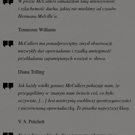
W prozie McCullers odnalazłem taką intensywność
i szlachetność ducha, jakiej nie mieliśmy od czasów
Hermana Melville’a.
Tennessee Williams
McCullers ma ponadprzeciętny zmysł obserwacji,
niezwykły dar opowiadania i rzadką umiejętność
przekładania zapamiętanych wrażeń w słowa.
Diana Trilling
Jak każdy wielki geniusz McCullers pokazuje nam, że
przegapiliśmy w znanym nam świecie coś, co było
oczywiste. […] Jest mistrzynią osobliwej spostrzegawczości
i niezrównaną opowiadaczką. To pisarka najwyższej klasy.
V. S. Pritchett
Największy podziw budzi w jej prozie zdumiewające