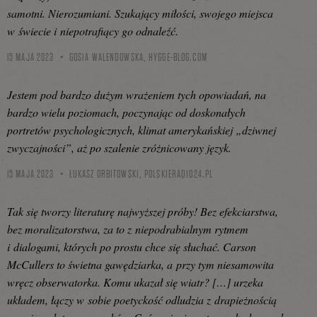
samotni. Nierozumiani. Szukający miłości, swojego miejsca
w świecie i niepotrafiący go odnaleźć.
15 MAJA 2023
GOSIA WALENDOWSKA,
HYGGE-BLOG.COM
Jestem pod bardzo dużym wrażeniem tych opowiadań, na
bardzo wielu poziomach, poczynając od doskonałych
portretów psychologicznych, klimat amerykańskiej „dziwnej
zwyczajności”, aż po szalenie zróżnicowany język.
15 MAJA 2023
ŁUKASZ ORBITOWSKI,
POLSKIERADIO24.PL
Tak się tworzy literaturę najwyższej próby! Bez efekciarstwa,
bez moralizatorstwa, za to z niepodrabialnym rytmem
i dialogami, których po prostu chce się słuchać. Carson
McCullers to świetna gawędziarka, a przy tym niesamowita
wręcz obserwatorka. Komu ukazał się wiatr? […] urzeka
układem, łączy w sobie poetyckość odludzia z drapieżnością