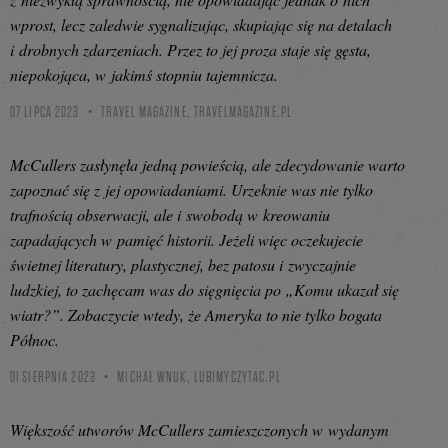
wprost, lecz zaledwie sygnalizując, skupiając się na detalach
i drobnych zdarzeniach. Przez to jej proza staje się gęsta,
niepokojąca, w jakimś stopniu tajemnicza.
07 LIPCA 2023
TRAVEL MAGAZINE,
TRAVELMAGAZINE.PL
McCullers zasłynęła jedną powieścią, ale zdecydowanie warto
zapoznać się z jej opowiadaniami. Urzeknie was nie tylko
trafnością obserwacji, ale i swobodą w kreowaniu
zapadających w pamięć historii. Jeżeli więc oczekujecie
świetnej literatury, plastycznej, bez patosu i zwyczajnie
ludzkiej, to zachęcam was do sięgnięcia po „Komu ukazał się
wiatr?”. Zobaczycie wtedy, że Ameryka to nie tylko bogata
Północ.
01 SIERPNIA 2023
MICHAŁ WNUK,
LUBIMYCZYTAC.PL
Większość utworów McCullers zamieszczonych w wydanym