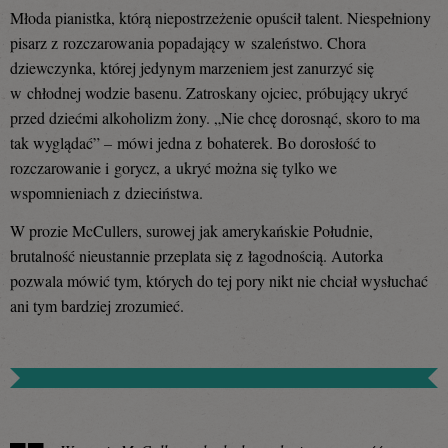
Młoda pianistka, którą niepostrzeżenie opuścił talent. Niespełniony
pisarz z rozczarowania popadający w szaleństwo. Chora
dziewczynka, której jedynym marzeniem jest zanurzyć się
w chłodnej wodzie basenu. Zatroskany ojciec, próbujący ukryć
przed dziećmi alkoholizm żony. „Nie chcę dorosnąć, skoro to ma
tak wyglądać”
–
mówi jedna z bohaterek. Bo dorosłość to
rozczarowanie i gorycz, a ukryć można się tylko we
wspomnieniach z dzieciństwa.
W prozie McCullers, surowej jak amerykańskie Południe,
brutalność nieustannie przeplata się z łagodnością. Autorka
pozwala mówić tym, których do tej pory nikt nie chciał wysłuchać
ani tym bardziej zrozumieć.