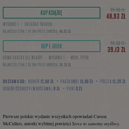
Tweetnij
Podziel
69,90 ZŁ
KUP KSIĄŻKĘ
48,93 ZŁ
WYDANIE I・OKŁADKA TWARDA
się
NAJNIŻSZA CENA Z 30 DNI PRZED OBNIŻKĄ:
48,93 ZŁ
55,90 ZŁ
KUP E-BOOK
39,13 ZŁ
na
KOMU UKAZAŁ SIĘ WIATR?・WYDANIE I・MOBI, EPUB
NAJNIŻSZA CENA Z 30 DNI PRZED OBNIŻKĄ:
36,33 ZŁ
Facebooku
DOSTAWA OD:
KURIER
12,60 ZŁ
PACZKOMAT
13,90 ZŁ
POCZTA
12,20 ZŁ
ODBIÓR OSOBISTY (WARSZAWA)
0 ZŁ
PLIKI
0 ZŁ
Pierwsze polskie wydanie wszystkich opowiadań Carson
McCullers, autorki wybitnej powieści
Serce to samotny myśliwy.