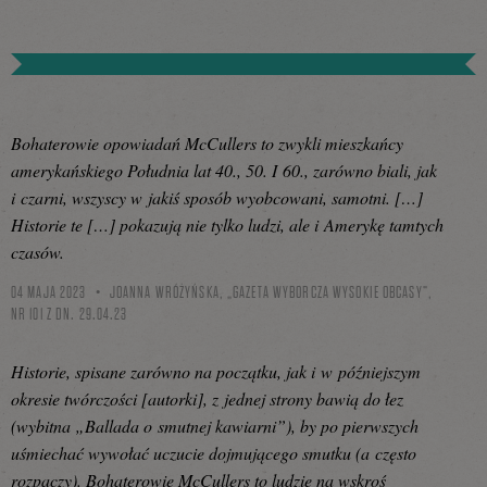
Bohaterowie opowiadań McCullers to zwykli mieszkańcy
amerykańskiego Południa lat 40., 50. I 60., zarówno biali, jak
i czarni, wszyscy w jakiś sposób wyobcowani, samotni. […]
Historie te […] pokazują nie tylko ludzi, ale i Amerykę tamtych
czasów.
04 MAJA 2023
JOANNA WRÓŻYŃSKA, „GAZETA WYBORCZA WYSOKIE OBCASY”,
NR 101 Z DN. 29.04.23
Historie, spisane zarówno na początku, jak i w późniejszym
okresie twórczości [autorki], z jednej strony bawią do łez
(wybitna „Ballada o smutnej kawiarni”), by po pierwszych
uśmiechać wywołać uczucie dojmującego smutku (a często
rozpaczy). Bohaterowie McCullers to ludzie na wskroś