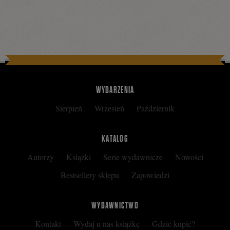
WYDARZENIA
Sierpień
Wrzesień
Październik
KATALOG
Autorzy
Książki
Serie wydawnicze
Nowości
Bestsellery sklepu
Zapowiedzi
WYDAWNICTWO
Kontakt
Wydaj u nas książkę
Gdzie kupić?