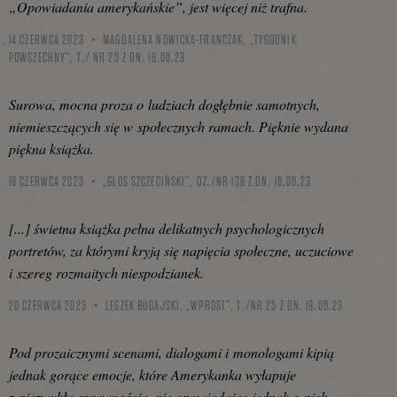
„Opowiadania amerykańskie”, jest więcej niż trafna.
14 CZERWCA 2023
MAGDALENA NOWICKA-FRANCZAK, „TYGODNIK
POWSZECHNY”, T./ NR 25 Z DN. 18.06.23
Surowa, mocna proza o ludziach dogłębnie samotnych,
niemieszczących się w społecznych ramach. Pięknie wydana
piękna książka.
19 CZERWCA 2023
„GŁOS SZCZECIŃSKI”, DZ./NR 138 Z DN. 16.06.23
[...] świetna książka pełna delikatnych psychologicznych
portretów, za którymi kryją się napięcia społeczne, uczuciowe
i szereg rozmaitych niespodzianek.
20 CZERWCA 2023
LESZEK BUGAJSKI, „WPROST”, T./NR 25 Z DN. 19.06.23
Pod prozaicznymi scenami, dialogami i monologami kipią
jednak gorące emocje, które Amerykanka wyłapuje
z niezwykłą sprawnością, nie opowiadając jednak o nich