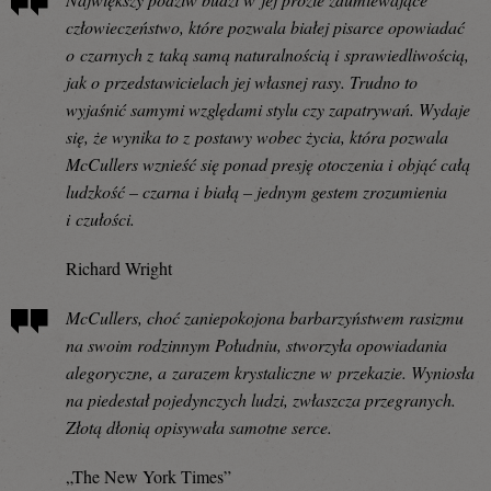
człowieczeństwo, które pozwala białej pisarce opowiadać
o czarnych z taką samą naturalnością i sprawiedliwością,
jak o przedstawicielach jej własnej rasy. Trudno to
wyjaśnić samymi względami stylu czy zapatrywań. Wydaje
się, że wynika to z postawy wobec życia, która pozwala
McCullers wznieść się ponad presję otoczenia i objąć całą
ludzkość – czarna i białą – jednym gestem zrozumienia
i czułości.
Richard Wright
McCullers, choć zaniepokojona barbarzyństwem rasizmu
na swoim rodzinnym Południu, stworzyła opowiadania
alegoryczne, a zarazem krystaliczne w przekazie. Wyniosła
na piedestał pojedynczych ludzi, zwłaszcza przegranych.
Złotą dłonią opisywała samotne serce.
„The New York Times”