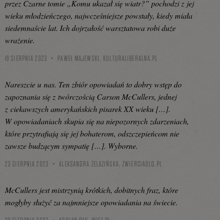
przez Czarne tomie „Komu ukazał się wiatr?” pochodzi z jej
wieku młodzieńczego, najwcześniejsze powstały, kiedy miała
siedemnaście lat. Ich dojrzałość warsztatowa robi duże
wrażenie.
16 SIERPNIA 2023
PAWEŁ MAJEWSKI,
KULTURALIBERALNA.PL
Nareszcie u nas. Ten zbiór opowiadań to dobry wstęp do
zapoznania się z twórczością Carson McCullers, jednej
z ciekawszych amerykańskich pisarek XX wieku […].
W opowiadaniach skupia się na niepozornych zdarzeniach,
które przytrafiają się jej bohaterom, odszczepieńcom nie
zawsze budzącym sympatię […]. Wyborne.
23 SIERPNIA 2023
ALEKSANDRA ŻELAZIŃSKA,
ZWIERCIADLO.PL
McCullers jest mistrzynią krótkich, dobitnych fraz, które
mogłyby służyć za najmniejsze opowiadania na świecie.