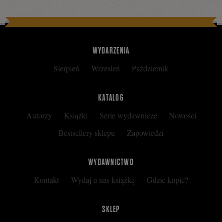
WYDARZENIA
Sierpień
Wrzesień
Październik
KATALOG
Autorzy
Książki
Serie wydawnicze
Nowości
Bestsellery sklepu
Zapowiedzi
WYDAWNICTWO
Kontakt
Wydaj u nas książkę
Gdzie kupić?
SKLEP