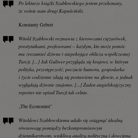
Po lekturze książki Szabłowskiego jestem przekonany,
że rośnie nam drugi Kapuściński.
Konstanty Gebert
Witold Szabłowski rozmawia z kierowcami ciężarówek,
prostytutkami, profesorami – każdym, kto może pomóc
mu zrozumieć dziwne i niepokojące oblicza współczesnej
Turcji. [...] Jak Guliwer przygląda się krajowi, w którym
polityka, przestępczość, poczucie humoru, gospodarka
i życie codzienne zdają się postawione na głowie, a jednak
wyglądają dziwnie znajomo. [...] Żaden angielskojęzyczny
reporter nie opisał Turcji tak celnie.
„The Economist”
Witoldowi Szabłowskiemu udało się osiągnąć idealną
równowagę pomiędzy bezkompromisowym
dziennikarstwem, wnikliwą analizą polityczną i dowcipną