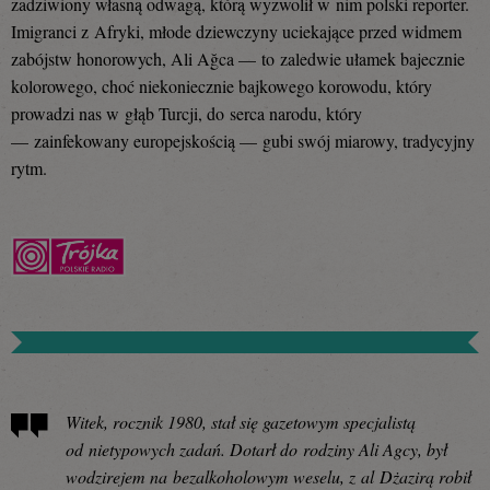
zadziwiony własną odwagą, którą wyzwolił w nim polski reporter.
Imigranci z Afryki, młode dziewczyny uciekające przed widmem
zabójstw honorowych, Ali Ağca — to zaledwie ułamek bajecznie
kolorowego, choć niekoniecznie bajkowego korowodu, który
prowadzi nas w głąb Turcji, do serca narodu, który
— zainfekowany europejskością — gubi swój miarowy, tradycyjny
rytm.
Witek, rocznik 1980, stał się gazetowym specjalistą
od nietypowych zadań. Dotarł do rodziny Ali Agcy, był
wodzirejem na bezalkoholowym weselu, z al Dżazirą robił