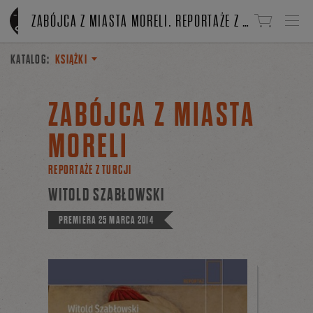
Linki do przejścia
ZABÓJCA Z MIASTA MORELI. REPORTAŻE Z TURCJI
KATALOG:
KSIĄŻKI
ZABÓJCA Z MIASTA
MORELI
REPORTAŻE Z TURCJI
WITOLD SZABŁOWSKI
PREMIERA
25 MARCA 2014