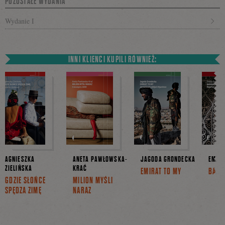
POZOSTAŁE WYDANIA
Wydanie I
INNI KLIENCI KUPILI RÓWNIEŻ:
AGNIESZKA
ANETA PAWŁOWSKA-
JAGODA GRONDECKA
EMILI
ZIELIŃSKA
KRAĆ
EMIRAT TO MY
BARA
GDZIE SŁOŃCE
MILION MYŚLI
SPĘDZA ZIMĘ
NARAZ