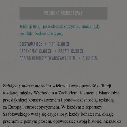
Tweetnij
Podziel
PRODUKT NIEDOSTĘPNY
Kliknij tutaj, jeśli chcesz otrzymać maila, gdy
się
produkt będzie dostępny
DOSTAWA OD:
KURIER
12,60 ZŁ
PACZKOMAT
13,90 ZŁ
POCZTA
12,20 ZŁ
na
ODBIÓR OSOBISTY (WARSZAWA)
0 ZŁ
PLIKI
0 ZŁ
Facebooku
Zabójca z miasta moreli
to wielowątkowa opowieść o Turcji
rozdartej między Wschodem a Zachodem, islamem a islamofobią,
przesiąkniętej konserwatyzmem i ponowoczesnością, tęsknotą
za Europą i eurosceptycyzmem. W każdym z reportaży
Szabłowskiego ważą się czyjeś losy, każdy bohater ma okazję
przemówić pełnym głosem, opowiedzieć swoją historię, nierzadko