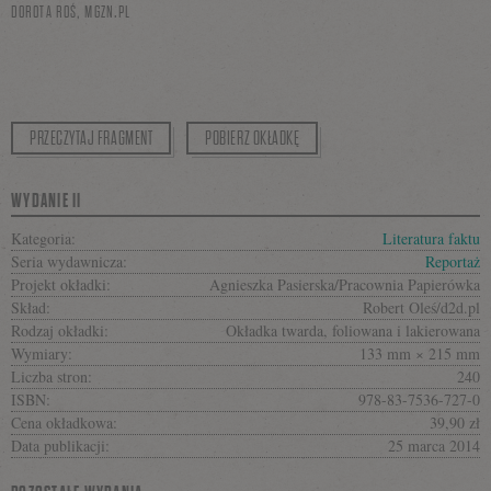
DOROTA ROŚ,
MGZN.PL
PRZECZYTAJ FRAGMENT
POBIERZ OKŁADKĘ
WYDANIE II
Kategoria:
Literatura faktu
Seria wydawnicza:
Reportaż
Projekt okładki:
Agnieszka Pasierska/Pracownia Papierówka
Skład:
Robert Oleś/d2d.pl
Rodzaj okładki:
Okładka twarda, foliowana i lakierowana
Wymiary:
133 mm × 215 mm
Liczba stron:
240
ISBN:
978-83-7536-727-0
Cena okładkowa:
39,90 zł
Data publikacji:
25 marca 2014