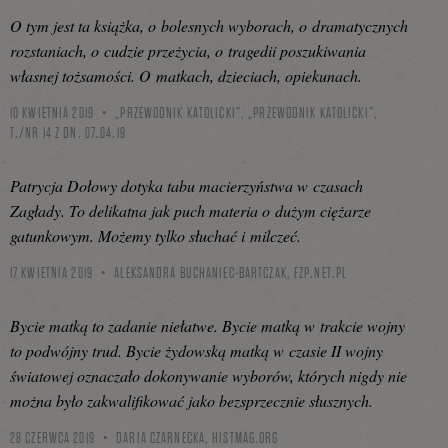
O tym jest ta książka, o bolesnych wyborach, o dramatycznych
rozstaniach, o cudzie przeżycia, o tragedii poszukiwania
własnej tożsamości. O matkach, dzieciach, opiekunach.
10 KWIETNIA 2019
„PRZEWODNIK KATOLICKI”, „PRZEWODNIK KATOLICKI”,
T./NR 14 Z DN. 07.04.19
Patrycja Dołowy dotyka tabu macierzyństwa w czasach
Zagłady. To delikatna jak puch materia o dużym ciężarze
gatunkowym. Możemy tylko słuchać i milczeć.
17 KWIETNIA 2019
ALEKSANDRA BUCHANIEC-BARTCZAK,
FZP.NET.PL
Bycie matką to zadanie niełatwe. Bycie matką w trakcie wojny
to podwójny trud. Bycie żydowską matką w czasie II wojny
światowej oznaczało dokonywanie wyborów, których nigdy nie
można było zakwalifikować jako bezsprzecznie słusznych.
28 CZERWCA 2019
DARIA CZARNECKA,
HISTMAG.ORG