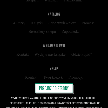
KATALOG
Autorzy
Książki
Serie wydawnicze
Nowości
Bestsellery sklepu
Zapowiedzi
WYDAWNICTWO
Kontakt
Wydaj u nas książkę
Gdzie kupić?
SKLEP
Kontakt
Twój koszyk
Promocje
Kup kartę podarunkową
Nota prawna
PRZEJDŹ DO STRONY
Regulamin
Polityka prywatności
Wydawnictwo Czarne i jego Partnerzy wykorzystują pliki „cookies"
Regulamin Klubu Czarnego
(„ciasteczka") m.in. do: dostosowania zawartości strony internetowej do