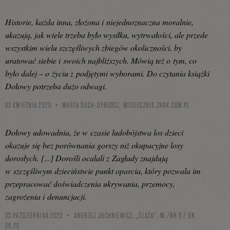
Historie, każda inna, złożona i niejednoznaczna moralnie,
ukazują, jak wiele trzeba było wysiłku, wytrwałości, ale przede
wszystkim wielu szczęśliwych zbiegów okoliczności, by
uratować siebie i swoich najbliższych. Mówią też o tym, co
było dalej – o życiu z podjętymi wyborami. Do czytania książki
Dołowy potrzeba dużo odwagi.
03 KWIETNIA 2020
MARTA DUCH-DYNGOSZ,
MIESIECZNIK.ZNAK.COM.PL
Dołowy udowadnia, że w czasie ludobójstwa los dzieci
okazuje się bez porównania gorszy niż okupacyjne losy
dorosłych. [...] Dorośli ocalali z Zagłady znajdują
w szczęśliwym dzieciństwie punkt oparcia, który pozwala im
przepracować doświadczenia ukrywania, przemocy,
zagrożenia i denuncjacji.
05 PAŹDZIERNIKA 2020
ANDRZEJ JUCHNIEWICZ, „ŚLĄSK”, M./NR 6 Z DN.
06.20