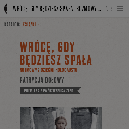
Linki do przejścia
WRÓCĘ, GDY BĘDZIESZ SPAŁA. ROZMOWY Z DZIEĆMI HOLOCAUSTU
KATALOG:
KSIĄŻKI
WRÓCĘ, GDY
BĘDZIESZ SPAŁA
ROZMOWY Z DZIEĆMI HOLOCAUSTU
PATRYCJA DOŁOWY
PREMIERA
7 PAŹDZIERNIKA 2020