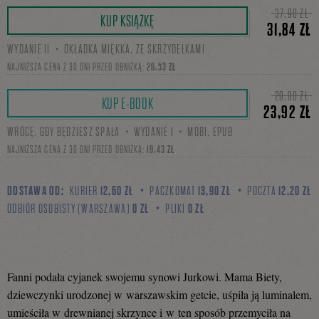
Tweetnij
Podziel
37,90 ZŁ
KUP KSIĄŻKĘ
31,84 ZŁ
WYDANIE II・OKŁADKA MIĘKKA, ZE SKRZYDEŁKAMI
się
NAJNIŻSZA CENA Z 30 DNI PRZED OBNIŻKĄ:
26,53 ZŁ
29,90 ZŁ
KUP E-BOOK
23,92 ZŁ
na
WRÓCĘ, GDY BĘDZIESZ SPAŁA・WYDANIE I・MOBI, EPUB
NAJNIŻSZA CENA Z 30 DNI PRZED OBNIŻKĄ:
19,43 ZŁ
Facebooku
DOSTAWA OD:
KURIER
12,60 ZŁ
PACZKOMAT
13,90 ZŁ
POCZTA
12,20 ZŁ
ODBIÓR OSOBISTY (WARSZAWA)
0 ZŁ
PLIKI
0 ZŁ
Fanni podała cyjanek swojemu synowi Jurkowi. Mama Biety,
dziewczynki urodzonej w warszawskim getcie, uśpiła ją luminalem,
umieściła w drewnianej skrzynce i w ten sposób przemyciła na