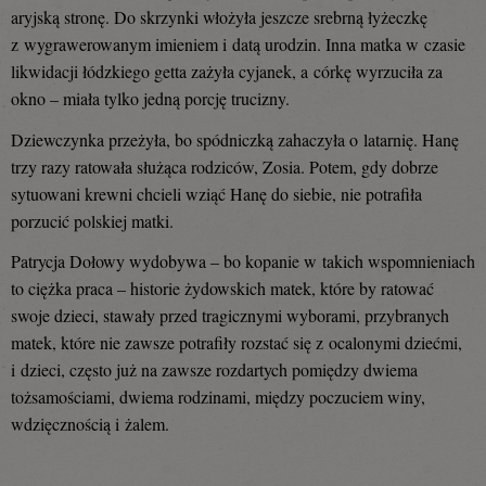
aryjską stronę. Do skrzynki włożyła jeszcze srebrną łyżeczkę
z wygrawerowanym imieniem i datą urodzin. Inna matka w czasie
likwidacji łódzkiego getta zażyła cyjanek, a córkę wyrzuciła za
okno – miała tylko jedną porcję trucizny.
Dziewczynka przeżyła, bo spódniczką zahaczyła o latarnię. Hanę
trzy razy ratowała służąca rodziców, Zosia. Potem, gdy dobrze
sytuowani krewni chcieli wziąć Hanę do siebie, nie potrafiła
porzucić polskiej matki.
Patrycja Dołowy wydobywa – bo kopanie w takich wspomnieniach
to ciężka praca – historie żydowskich matek, które by ratować
swoje dzieci, stawały przed tragicznymi wyborami, przybranych
matek, które nie zawsze potrafiły rozstać się z ocalonymi dziećmi,
i dzieci, często już na zawsze rozdartych pomiędzy dwiema
tożsamościami, dwiema rodzinami, między poczuciem winy,
wdzięcznością i żalem.