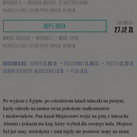
WYDANIE II・OKŁADKA MIĘKKA, ZE SKRZYDEŁKAMI
się
NAJNIŻSZA CENA Z 30 DNI PRZED OBNIŻKĄ:
27,93 ZŁ
33,90 ZŁ
KUP E-BOOK
27,12 ZŁ
na
WNUKI JOZUEGO・WYDANIE I・MOBI, EPUB
NAJNIŻSZA CENA Z 30 DNI PRZED OBNIŻKĄ:
22,03 ZŁ
Facebooku
DOSTAWA OD:
KURIER
12,60 ZŁ
PACZKOMAT
13,90 ZŁ
POCZTA
12,20 ZŁ
ODBIÓR OSOBISTY (WARSZAWA)
0 ZŁ
PLIKI
0 ZŁ
Po wyjściu z Egiptu, po czterdziestu latach tułaczki na pustyni,
kiedy odeszło na tamten świat pokolenie malkontentów
i niedowiarków, Pan kazał Mojżeszowi wejść na górę z łańcucha
Abarim i pokazał mu kraj, który wybrał dla swojego ludu. Mojżesz
był już stary, niedołężny i miał nigdy nie postawić stopy na ziemi