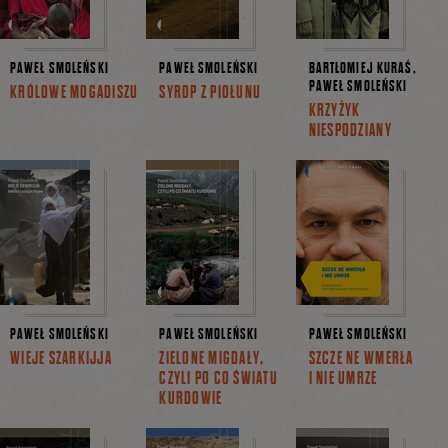
PAWEŁ SMOLEŃSKI
PAWEŁ SMOLEŃSKI
BARTŁOMIEJ KURAŚ,
PAWEŁ SMOLEŃSKI
KRÓLOWE MOGADISZU
SYROP Z PIOŁUNU
KRZYŻYK
NIESPODZIANY
PAWEŁ SMOLEŃSKI
PAWEŁ SMOLEŃSKI
PAWEŁ SMOLEŃSKI
WIEJE SZARKIJJA
ZIELONE MIGDAŁY,
SZCZE NE WMERŁA
CZYLI PO CO ŚWIATU
I NIE UMRZE
KURDOWIE