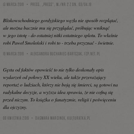
13 MARCA 2019
PRESS, „PRESS”, M./NR 2 Z DN. 03/04.19
Bliskowschodniego gordyjskiego węzła nie sposób rozplątać,
ale można bacznie mu się przyglądać, próbując wniknąć
w jego istotę - do ostatniej nitki ostatniego splotu. To właśnie
robi Paweł Smoleński i robi to - trzeba przyznać - świetnie.
19 MARCA 2019
ALEKSANDRA BUCHANIEC-BARTCZAK,
FZP.NET.PL
Gęsta od faktów opowieść to nie tylko doskonały opis
wydarzeń od połowy XX wieku, ale także przerażający
reportaż o ludziach, którzy nie boją się śmierci, są gotowi na
radykalne decyzje, a wyższa idea sprawia, że nie cofną się
przed niczym. To książka o fanatyzmie, religii i poświęceniu
dla ojczyzny.
08 KWIETNIA 2019
DAGMARA MARCINEK,
KULTURATKA.PL