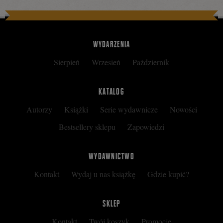
WYDARZENIA
Sierpień
Wrzesień
Październik
KATALOG
Autorzy
Książki
Serie wydawnicze
Nowości
Bestsellery sklepu
Zapowiedzi
WYDAWNICTWO
Kontakt
Wydaj u nas książkę
Gdzie kupić?
SKLEP
Kontakt
Twój koszyk
Promocje