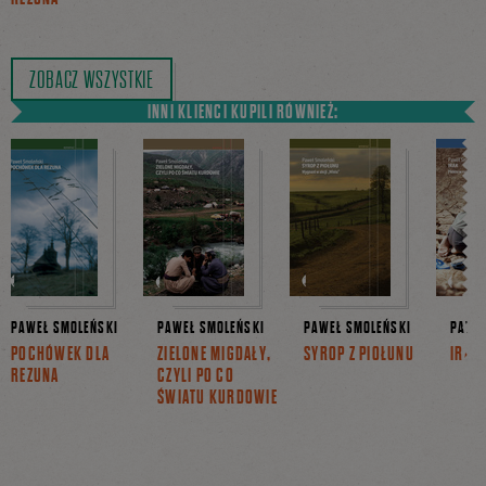
ZOBACZ WSZYSTKIE
INNI KLIENCI KUPILI RÓWNIEŻ:
PAWEŁ SMOLEŃSKI
PAWEŁ SMOLEŃSKI
PAWEŁ SMOLEŃSKI
PAWEŁ
POCHÓWEK DLA
ZIELONE MIGDAŁY,
SYROP Z PIOŁUNU
IRAK
REZUNA
CZYLI PO CO
ŚWIATU KURDOWIE