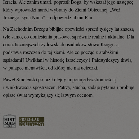
Izraela. Ale zanim umarł, poprosił Boga, by wskazał jego następcę,
który wprowadzi naród wybrany do Ziemi Obiecanej. „Weź
Jozuego, syna Nuna” – odpowiedział mu Pan.
Na Zachodnim Brzegu biblijne opowieści sprzed tysięcy lat znaczą
tyle samo, co doniesienia prasowe, są równie realne i aktualne. Dla
coraz liczniejszych żydowskich osadników słowa Księgi są
podstawą roszczeń do tej ziemi. Ale co począć z arabskimi
sąsiadami? Uwikłani w historię Izraelczycy i Palestyńczycy tkwią
w pułapce nienawiści, od której nie ma ucieczki.
Paweł Smoleński po raz kolejny imponuje bezstronnością
i wnikliwością spostrzeżeń. Patrzy, słucha, zadaje pytania i próbuje
opisać świat wymykający się łatwym ocenom.