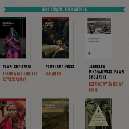
INNE KSIĄŻKI TEGO AUTORA
PAWEŁ SMOLEŃSKI
PAWEŁ SMOLEŃSKI
JAROSŁAW
MIKOŁAJEWSKI, PAWEŁ
TRĘDOWATE KOBIETY
BALAGAN
SMOLEŃSKI
CZYSZCZĄ RYŻ
CZERWONY ŚNIEG NA
ETNIE