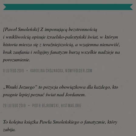
[Paweł Smoleński] Z imponującą bezstronnością
i wnikliwością opisuje izraelsko-palestyński świat, w którym
historia miesza się z teraźniejszością, a wzajemna nienawiść,
brak zaufania i religijny fanatyzm burzą wszelkie nadzieje na
porozumienie.
11 LUTEGO 2019
KAROLINA CHOJNACKA,
NOWYFOLDER.COM
„Wnuki Jozuego” to pozycja obowiązkowa dla każdego, kto
pragnie lepiej poznać świat nad Jordanem.
28 LUTEGO 2019
PIOTR BEJROWSKI,
HISTMAG.ORG
To kolejna książka Pawła Smoleńskiego o fanatyzmie, który
zabija.