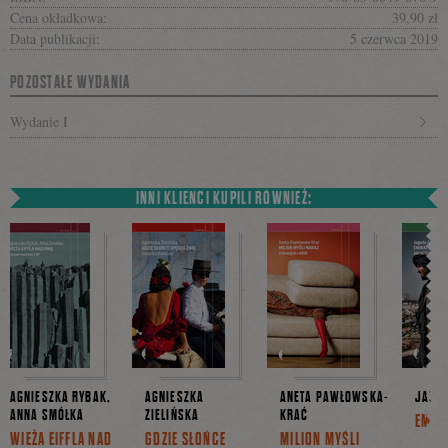
Cena okładkowa:
39,90 zł
Data publikacji:
5 czerwca 2019
POZOSTAŁE WYDANIA
Wydanie I
INNI KLIENCI KUPILI RÓWNIEŻ:
AGNIESZKA RYBAK,
AGNIESZKA
ANETA PAWŁOWSKA-
JAGO
ANNA SMÓŁKA
ZIELIŃSKA
KRAĆ
EMIR
WIEŻA EIFFLA NAD
GDZIE SŁOŃCE
MILION MYŚLI