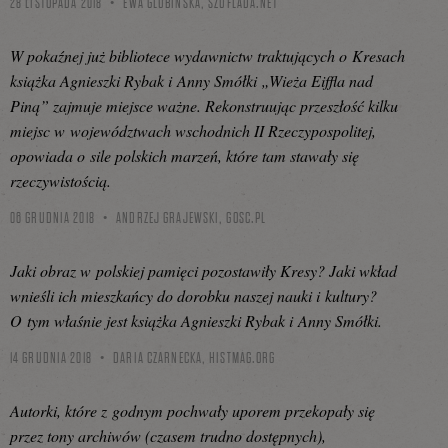
28 LISTOPADA 2018
EWA GLUBIŃSKA,
SZUFLADA.NET
W pokaźnej już bibliotece wydawnictw traktujących o Kresach
książka Agnieszki Rybak i Anny Smółki „Wieża Eiffla nad
Piną” zajmuje miejsce ważne. Rekonstruując przeszłość kilku
miejsc w województwach wschodnich II Rzeczypospolitej,
opowiada o sile polskich marzeń, które tam stawały się
rzeczywistością.
06 GRUDNIA 2018
ANDRZEJ GRAJEWSKI,
GOSC.PL
Jaki obraz w polskiej pamięci pozostawiły Kresy? Jaki wkład
wnieśli ich mieszkańcy do dorobku naszej nauki i kultury?
O tym właśnie jest książka Agnieszki Rybak i Anny Smółki.
14 GRUDNIA 2018
DARIA CZARNECKA,
HISTMAG.ORG
Autorki, które z godnym pochwały uporem przekopały się
przez tony archiwów (czasem trudno dostępnych),