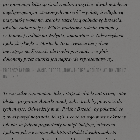
przypominają kilka spośród zrealizowanych w dwudziestoleciu
międzywojennym „kresowych marzeń” – pińską śródlądową
marynarkę wojenną, szeroko zakrojoną odbudowę Brześcia,
lokalną radiostację w Wilnie, modelowe osiedle robotnicze
w Janowej Dolinie na Wołyniu, sanatorium w Zaleszczykach
i fabrykę sklejki w Mostach. To oczywiście nie jedyne
inwestycje na Kresach, ale trzeba przyznać, że wybór
dokonany przez autorki jest naprawdę reprezentatywny.
29 STYCZNIA 2019
MACIEJ ROBERT, „NOWA EUROPA WSCHODNIA”, DM./NR 1 Z
DN. 01/02.19
Te wszystkie zapomniane fakty, stają się dzięki autorkom, znów
bliskie, przyjazne. Autorki zadały sobie trud, by powrócić do
tych miejsc. Odwiedziły m.in. Pińsk i Brześć , by pokazać, co
z owej potęgi pozostało do dziś. I choć są tego marne okruchy
lub nic, to jednak przywróciły pamięć ludziom, miejscom
i faktom jakże ważnym dla historii Polski dwudziestolecia
międzywojennego. Pokazały, że gdyby nie II wojna światowa