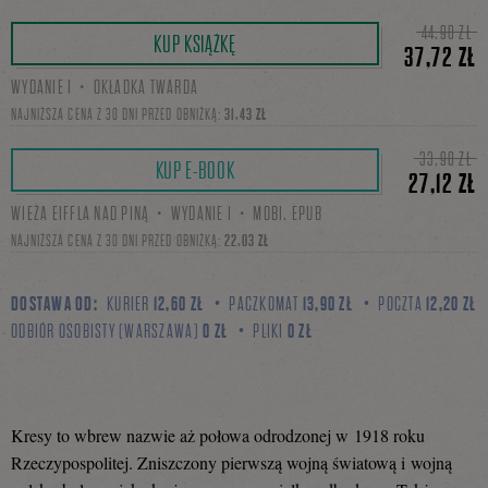
Tweetnij
Podziel
44,90 ZŁ
KUP KSIĄŻKĘ
37,72 ZŁ
WYDANIE I・OKŁADKA TWARDA
się
NAJNIŻSZA CENA Z 30 DNI PRZED OBNIŻKĄ:
31,43 ZŁ
33,90 ZŁ
KUP E-BOOK
27,12 ZŁ
na
WIEŻA EIFFLA NAD PINĄ・WYDANIE I・MOBI, EPUB
NAJNIŻSZA CENA Z 30 DNI PRZED OBNIŻKĄ:
22,03 ZŁ
Facebooku
DOSTAWA OD:
KURIER
12,60 ZŁ
PACZKOMAT
13,90 ZŁ
POCZTA
12,20 ZŁ
ODBIÓR OSOBISTY (WARSZAWA)
0 ZŁ
PLIKI
0 ZŁ
Kresy to wbrew nazwie aż połowa odrodzonej w 1918 roku
Rzeczypospolitej. Zniszczony pierwszą wojną światową i wojną