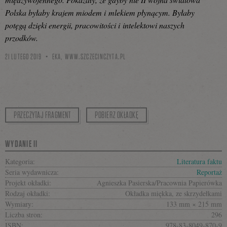
Polska byłaby krajem miodem i mlekiem płynącym. Byłaby
potęgą dzięki energii, pracowitości i intelektowi naszych
przodków.
21 LUTEGO 2019
EKA,
WWW.SZCZECINCZYTA.PL
PRZECZYTAJ FRAGMENT
POBIERZ OKŁADKĘ
WYDANIE II
Kategoria:
Literatura faktu
Seria wydawnicza:
Reportaż
Projekt okładki:
Agnieszka Pasierska/Pracownia Papierówka
Rodzaj okładki:
Okładka miękka, ze skrzydełkami
Wymiary:
133 mm × 215 mm
Liczba stron:
296
ISBN:
978-83-8049-870-9