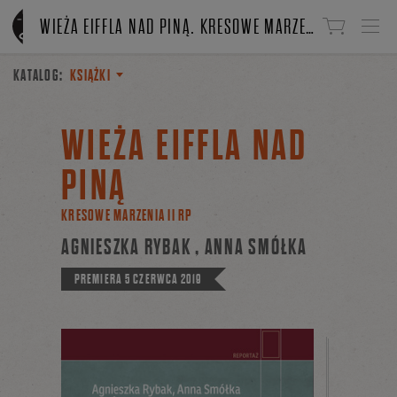
Linki do przejścia
WIEŻA EIFFLA NAD PINĄ. KRESOWE MARZENIA II RP
KATALOG:
KSIĄŻKI
WIEŻA EIFFLA NAD
PINĄ
KRESOWE MARZENIA II RP
AGNIESZKA RYBAK
,
ANNA SMÓŁKA
PREMIERA
5 CZERWCA 2019