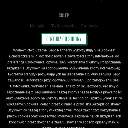
SKLEP
Kontakt
Twój koszyk
Promocje
Kup kartę podarunkową
Nota prawna
PRZEJDŹ DO STRONY
Regulamin
Polityka prywatności
Wydawnictwo Czarne i jego Partnerzy wykorzystują pliki „cookies"
Regulamin Klubu Czarnego
(„ciasteczka") m.in. do: dostosowania zawartości strony internetowej do
preferencji Użytkownika, optymalizacji korzystania z witryny (rozpoznania
Regulamin Karty Podarunkowej
urządzenie Użytkownika i odpowiednio wyświetlenia strony internetowej),
tworzenia statystyk pozwalających na ulepszanie struktury serwisu i jego
zawartości, autoryzacji przy logowaniu, utrzymaniu po zalogowaniu sesji
ŚLEDŹ CZARNE
Użytkownika, wyświetlania reklam i analiz ich skuteczności. Prosimy o
Facebook
YouTube
Instagram
Newsletter
zapoznanie się z Regulaminem naszej strony i naszą Polityką prywatności
oraz wyrażenie zgody na wykorzystanie tej technologii (plików „cookies") w
wskazanych powyżej celach przez kliknięcie przycisku „Przejdź do strony".
Użytkownicy naszej strony w każdej chwili mogą zakończyć korzystanie z
Wydawnictwo Czarne. Wszelkie prawa zastrzeżone. Projekt:
Fajne Chłopaki,
logo
plików cookies oraz wykasować informacje zapisane na ich urządzeniach
wydawnictwa: Kamil Targosz.
końcowych przez dokonanie zmian ustawień w sposób opisany m.in. w
Powered by