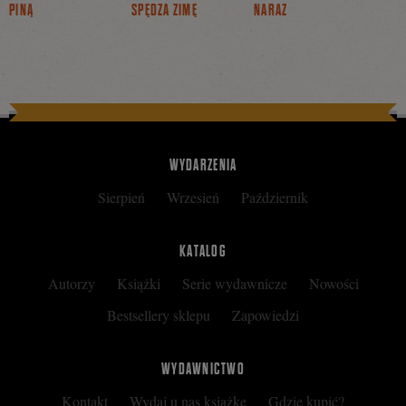
PINĄ
SPĘDZA ZIMĘ
NARAZ
WYDARZENIA
Sierpień
Wrzesień
Październik
KATALOG
Autorzy
Książki
Serie wydawnicze
Nowości
Bestsellery sklepu
Zapowiedzi
WYDAWNICTWO
Kontakt
Wydaj u nas książkę
Gdzie kupić?