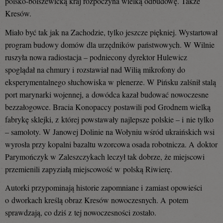
polsko-bolszewicką kraj rozpoczyna wielką odbudowę. Także
Kresów.
Miało być tak jak na Zachodzie, tylko jeszcze piękniej. Wystartował
program budowy domów dla urzędników państwowych. W Wilnie
ruszyła nowa radiostacja – podniecony dyrektor Hulewicz
spoglądał na chmury i rozstawiał nad Wilią mikrofony do
eksperymentalnego słuchowiska w plenerze. W Pińsku zalśnił stalą
port marynarki wojennej, a dowódca kazał budować nowoczesne
bezzałogowce. Bracia Konopaccy postawili pod Grodnem wielką
fabrykę sklejki, z której powstawały najlepsze polskie – i nie tylko
– samoloty. W Janowej Dolinie na Wołyniu wśród ukraińskich wsi
wyrosła przy kopalni bazaltu wzorcowa osada robotnicza. A doktor
Parymończyk w Zaleszczykach leczył tak dobrze, że miejscowi
przemienili zapyziałą miejscowość w polską Riwierę.
Autorki przypominają historie zapomniane i zamiast opowieści
o dworkach kreślą obraz Kresów nowoczesnych. A potem
sprawdzają, co dziś z tej nowoczesności zostało.