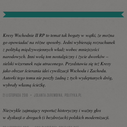
Kresy Wschodnie II RP to temat tak bogaty w wątki, że można
go opowiadać na różne sposoby. Jedni wybierają rozrachunek
z polityką międzywojennych władz wobec mniejszości
narodowych. Inni wolą ton nostalgiczny i życie dworków –
sielski wizerunek raju utraconego. Przedstawia się też Kresy
jako obszar ścierania idei cywilizacji Wschodu i Zachodu.
Autorki tego tomu nie poszły żadną z tych wydeptanych dróg,
wybrały własną ścieżkę.
21 LISTOPADA 2018
JOLANTA ZAREMBINA,
POLITYKA.PL
Niezwykle zajmujący reportaż historyczny i ważny głos
w dyskusji o drogach (i bezdrożach) polskich modernizacji.