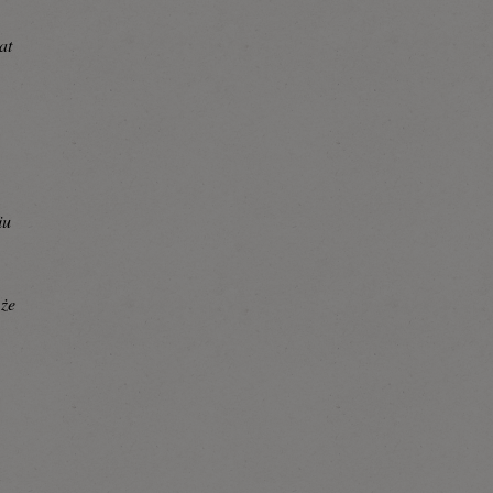
at
iu
a
 że