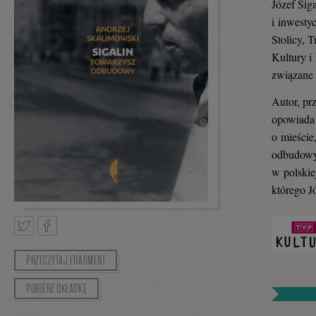
Józef Sig
i inwesty
Stolicy, 
Kultury i
związane 
Autor, pr
opowiada 
o mieście
odbudowy 
w polskie
którego J
PRZECZYTAJ FRAGMENT
Tweetnij
Podziel
POBIERZ OKŁADKĘ