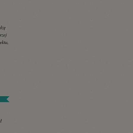
dzę
rzej
ekta,
ł