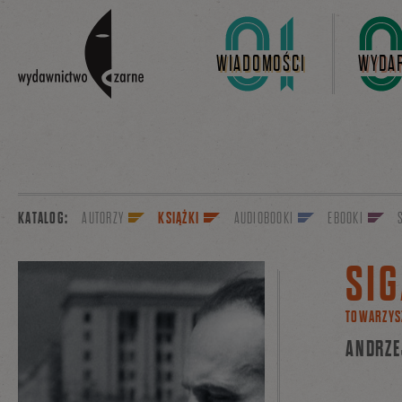
Linki do przejścia
WIADOMOŚCI
WYDAR
KATALOG:
AUTORZY
KSIĄŻKI
AUDIOBOOKI
EBOOKI
SIG
TOWARZYS
ANDRZE