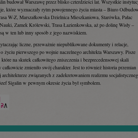
alin budował Warszawę przez blisko czterdzieści lat. Wszystkie instytuc
cje, które wyznaczały rytm powojennego życia miasta – Biuro Odbudo
Trasa W-Z, Marszałkowska Dzielnica Mieszkaniowa, Starówka, Pałac
 Nauki, Zamek Królewski, Trasa Łazienkowska, aż po dolinę Wisły –
są w ten lub inny sposób z jego nazwiskiem.
zytaczając liczne, przeważnie niepublikowane dokumenty i relacje,
o życiu pierwszego po wojnie naczelnego architekta Warszawy. Pisze
, które na skutek całkowitego zniszczenia i bezprecedensowej skali
całkowicie zmieniło swój charakter. Jest to również historia przemian
j architekturze związanych z zadekretowaniem realizmu socjalistyczneg
ózef Sigalin w pewnym okresie życia był symbolem.