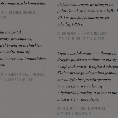
 otrzymuje dzieło kompletne.
niejednoznacznym, uważanym za
politruka od architektury u schyłku l
019
WOJCIECH SOBAŃSKI,
40. i w kolejnej dekadzie przed
AC.PL
odwilżą 1956 r.
lin nie został
15 LUTEGO 2019
JERZY S. MAJEWSKI,
wany, przekupiony,
„STOLICA”, M./NR 1/2 Z DN. 01.02.19
Był świetnym architektem,
o władza stała się
Figura „żydokomuny” w tłumaczen
m, tworzywem i materiałem
dziejów polskiego stalinizmu ma się
ym.
wciąż znakomicie. Książka Andrzej
Skalimowskiego udowadnia jednak,
019
MARCIN WICHA, „TYGODNIK
można było być przedwojennym
, T./NR 9 Z DN. 03.03.19
towarzyszem, wywodzić się
z żydowskiej rodziny, a mimo to nie
mieścić się w stereotypie.
02 LIPCA 2019
MICHAŁ PRZEPERSKI,
MIESIECZNIK.ZNAK.COM.PL