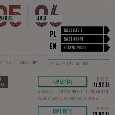
NKURS
TARGI
ZALOGUJ SIĘ
PL
ZAŁÓŻ KONTO
EN
KOSZYK:
PUSTY
WYDANIA ZAGRANICZNE
Szukaj
49,90 ZŁ
A
KUP KSIĄŻKĘ
41,92 ZŁ
023
WYDANIE II・OKŁADKA MIĘKKA, ZE SKRZYDEŁKAMI
NAJNIŻSZA CENA Z 30 DNI PRZED OBNIŻKĄ:
34,93 ZŁ
29,90 ZŁ
KUP E-BOOK
23,92 ZŁ