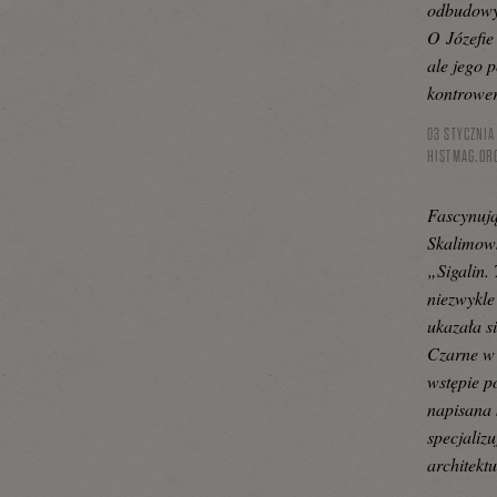
odbudowy 
O Józefie 
ale jego p
kontrower
03 STYCZNIA
HISTMAG.OR
Fascynują
Skalimows
„Sigalin.
niezwykle
ukazała 
Czarne w 
wstępie po
napisana 
specjalizu
architektu