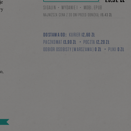
je
SIGALIN・WYDANIE I・MOBI, EPUB
wy
NAJNIŻSZA CENA Z 30 DNI PRZED OBNIŻKĄ:
19,43 ZŁ
DOSTAWA OD:
KURIER
12,60 ZŁ
PACZKOMAT
13,90 ZŁ
POCZTA
12,20 ZŁ
ODBIÓR OSOBISTY (WARSZAWA)
0 ZŁ
PLIKI
0 ZŁ
o,