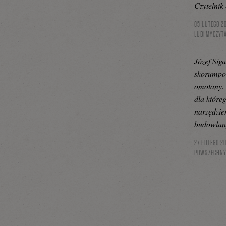
Czytelnik
05 LUTEGO 2
LUBIMYCZYT
Józef Siga
skorumpo
omotany. 
dla któreg
narzędzie
budowlan
27 LUTEGO 2
POWSZECHNY”