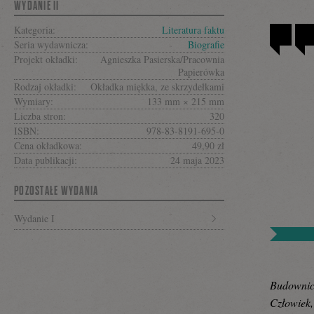
się
WYDANIE II
Kategoria:
Literatura faktu
Seria wydawnicza:
Biografie
na
Projekt okładki:
Agnieszka Pasierska/Pracownia
Papierówka
Rodzaj okładki:
Okładka miękka, ze skrzydełkami
Wymiary:
133 mm × 215 mm
Facebooku
Liczba stron:
320
ISBN:
978-83-8191-695-0
Cena okładkowa:
49,90 zł
Data publikacji:
24 maja 2023
POZOSTAŁE WYDANIA
Wydanie I
Budownic
Człowiek, 