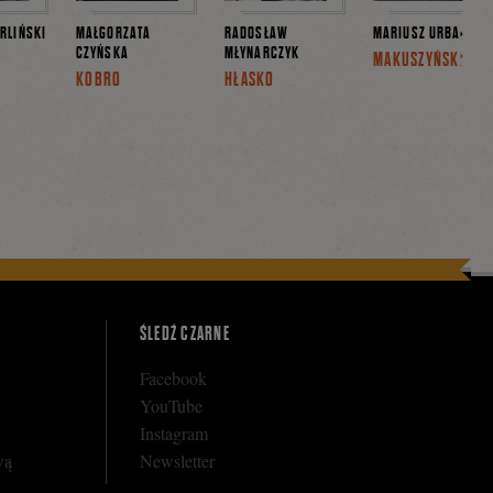
RLIŃSKI
MAŁGORZATA
RADOSŁAW
MARIUSZ URBANEK
CZYŃSKA
MŁYNARCZYK
MAKUSZYŃSKI
KOBRO
HŁASKO
ŚLEDŹ CZARNE
Facebook
YouTube
Instagram
wą
Newsletter