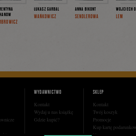
MENTYNA
ŁUKASZ GARBAL
ANNA BIKONT
WOJCIECH O
HANOW
WAŃKOWICZ
SENDLEROWA
LEM
MBROWICZ
WYDAWNICTWO
SKLEP
Kontakt
Kontakt
Wydaj u nas książkę
Twój koszyk
awnicze
Gdzie kupić?
Promocje
Kup kartę podarunko
y sklepu
Nota prawna