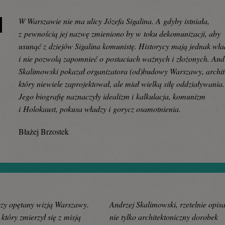
W Warszawie nie ma ulicy Józefa Sigalina. A gdyby istniała,
z pewnością jej nazwę zmieniono by w toku dekomunizacji, aby
usunąć z dziejów Sigalina komunistę. Historycy mają jednak wła
i nie pozwolą zapomnieć o postaciach ważnych i złożonych. And
Skalimowski pokazał organizatora (od)budowy Warszawy, archit
który niewiele zaprojektował, ale miał wielką siłę oddziaływania.
Jego biografię naznaczyły idealizm i kalkulacja, komunizm
i Holokaust, pokusa władzy i gorycz osamotnienia.
Błażej Brzostek
zy opętany wizją Warszawy.
Andrzej Skalimowski, rzetelnie opisa
który zmierzył się z misją
nie tylko architektoniczny dorobek