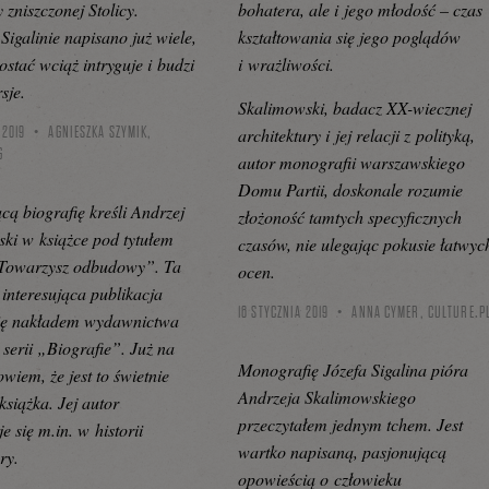
zniszczonej Stolicy.
bohatera, ale i jego młodość – czas
Sigalinie napisano już wiele,
kształtowania się jego poglądów
ostać wciąż intryguje i budzi
i wrażliwości.
sje.
Skalimowski, badacz XX-wiecznej
 2019
AGNIESZKA SZYMIK,
architektury i jej relacji z polityką,
G
autor monografii warszawskiego
Domu Partii, doskonale rozumie
cą biografię kreśli Andrzej
złożoność tamtych specyficznych
ki w książce pod tytułem
czasów, nie ulegając pokusie łatwyc
 Towarzysz odbudowy”. Ta
ocen.
 interesująca publikacja
16 STYCZNIA 2019
ANNA CYMER,
CULTURE.P
się nakładem wydawnictwa
serii „Biografie”. Już na
Monografię Józefa Sigalina pióra
wiem, że jest to świetnie
Andrzeja Skalimowskiego
książka. Jej autor
przeczytałem jednym tchem. Jest
je się m.in. w historii
wartko napisaną, pasjonującą
ry.
opowieścią o człowieku