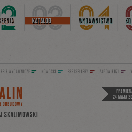
ZENIA
KATALOG
WYDAWNICTWO
KO
SERIE WYDAWNICZE
NOWOŚCI
BESTSELLERY
ZAPOWIEDZI
ALIN
PREMIER
24 MAJA 2
Z ODBUDOWY
J SKALIMOWSKI