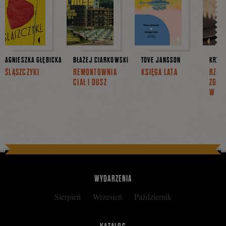
AGNIESZKA GŁĘBICKA
BŁAŻEJ CIARKOWSKI
TOVE JANSSON
KRZYS
ŚLĄSZCZYKI
REMONTOWNIA
KSIĘGA LATA
RZEC
CIAŁ I DUSZ
ZDAR
W PO
WYDARZENIA
Sierpień
Wrzesień
Październik