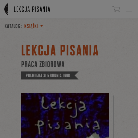
Linki do przejścia
LEKCJA PISANIA
KATALOG:
KSIĄŻKI
LEKCJA PISANIA
PRACA ZBIOROWA
PREMIERA
31 GRUDNIA 1998