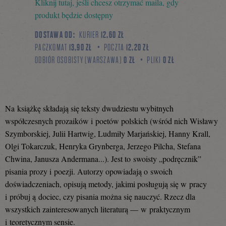
Kliknij tutaj, jeśli chcesz otrzymać maila, gdy
się
produkt będzie dostępny
DOSTAWA OD:
KURIER
12,60 ZŁ
PACZKOMAT
13,90 ZŁ
POCZTA
12,20 ZŁ
na
ODBIÓR OSOBISTY (WARSZAWA)
0 ZŁ
PLIKI
0 ZŁ
Facebooku
Na książkę składają się teksty dwudziestu wybitnych
współczesnych prozaików i poetów polskich (wśród nich Wisławy
Szymborskiej, Julii Hartwig, Ludmiły Marjańskiej, Hanny Krall,
Olgi Tokarczuk, Henryka Grynberga, Jerzego Pilcha, Stefana
Chwina, Janusza Andermana...). Jest to swoisty „podręcznik”
pisania prozy i poezji. Autorzy opowiadają o swoich
doświadczeniach, opisują metody, jakimi posługują się w pracy
i próbuj ą dociec, czy pisania można się nauczyć. Rzecz dla
wszystkich zainteresowanych literaturą — w praktycznym
i teoretycznym sensie.