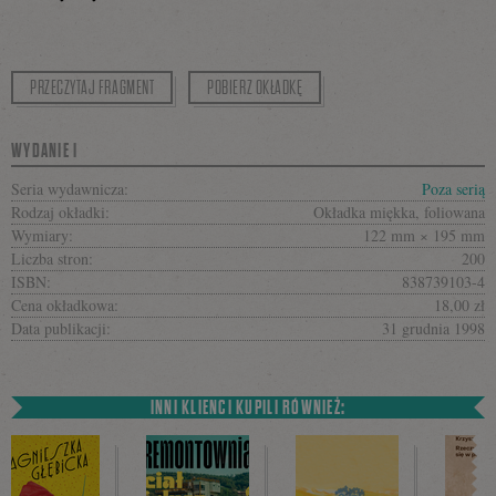
PRZECZYTAJ FRAGMENT
POBIERZ OKŁADKĘ
WYDANIE I
Seria wydawnicza:
Poza serią
Rodzaj okładki:
Okładka miękka, foliowana
Wymiary:
122 mm × 195 mm
Liczba stron:
200
ISBN:
838739103-4
Cena okładkowa:
18,00 zł
Data publikacji:
31 grudnia 1998
INNI KLIENCI KUPILI RÓWNIEŻ: