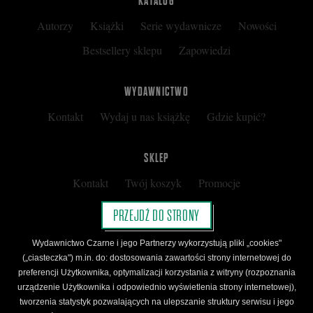
KATALOG
Autorzy
Książki
Serie wydawnicze
Nowości
Bestsellery sklepu
Zapowiedzi
WYDAWNICTWO
Kontakt
Wydaj u nas książkę
Gdzie kupić?
SKLEP
Kontakt
Twój koszyk
Promocje
Kup kartę podarunkową
Nota prawna
PRZEJDŹ DO STRONY
Regulamin
Polityka prywatności
Wydawnictwo Czarne i jego Partnerzy wykorzystują pliki „cookies"
Regulamin Klubu Czarnego
(„ciasteczka") m.in. do: dostosowania zawartości strony internetowej do
preferencji Użytkownika, optymalizacji korzystania z witryny (rozpoznania
Regulamin Karty Podarunkowej
urządzenie Użytkownika i odpowiednio wyświetlenia strony internetowej),
tworzenia statystyk pozwalających na ulepszanie struktury serwisu i jego